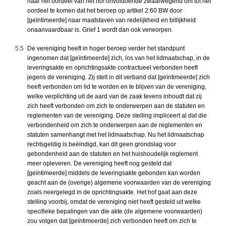
naar het oordeel van het hof onvoldoende zwaarwegend om tot het
oordeel te komen dat het beroep op artikel 2:60 BW door
[geïntimeerde] naar maatstaven van redelijkheid en billijkheid
onaanvaardbaar is. Grief 1 wordt dan ook verworpen.
5.5
De vereniging heeft in hoger beroep verder het standpunt
ingenomen dat [geïntimeerde] zich, los van het lidmaatschap, in de
leveringsakte en oprichtingsakte contractueel verbonden heeft
jegens de vereniging. Zij stelt in dit verband dat [geïntimeerde] zich
heeft verbonden om lid te worden en te blijven van de vereniging,
welke verplichting uit de aard van de zaak tevens inhoudt dat zij
zich heeft verbonden om zich te onderwerpen aan de statuten en
reglementen van de vereniging. Deze stelling impliceert al dat die
verbondenheid om zich te onderwerpen aan de reglementen en
statuten samenhangt met het lidmaatschap. Nu het lidmaatschap
rechtsgeldig is beëindigd, kan dit geen grondslag voor
gebondenheid aan de statuten en het huishoudelijk reglement
meer opleveren. De vereniging heeft nog gesteld dat
[geïntimeerde] middels de leveringsakte gebonden kan worden
geacht aan de (overige) algemene voorwaarden van de vereniging
zoals neergelegd in de oprichtingsakte. Het hof gaat aan deze
stelling voorbij, omdat de vereniging niet heeft gesteld uit welke
specifieke bepalingen van die akte (de algemene voorwaarden)
zou volgen dat [geïntimeerde] zich verbonden heeft om zich te