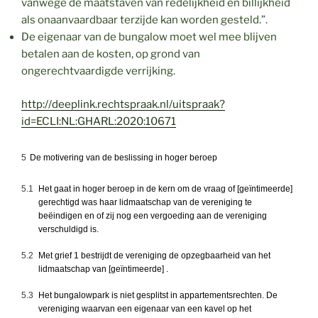
vanwege de maatstaven van redelijkheid en billijkheid
als onaanvaardbaar terzijde kan worden gesteld.”.
De eigenaar van de bungalow moet wel mee blijven
betalen aan de kosten, op grond van
ongerechtvaardigde verrijking.
http://deeplink.rechtspraak.nl/uitspraak?
id=ECLI:NL:GHARL:2020:10671
5
De motivering van de beslissing in hoger beroep
5.1
Het gaat in hoger beroep in de kern om de vraag of [geïntimeerde]
gerechtigd was haar lidmaatschap van de vereniging te
beëindigen en of zij nog een vergoeding aan de vereniging
verschuldigd is.
5.2
Met grief 1 bestrijdt de vereniging de opzegbaarheid van het
lidmaatschap van [geïntimeerde] .
5.3
Het bungalowpark is niet gesplitst in appartementsrechten. De
vereniging waarvan een eigenaar van een kavel op het