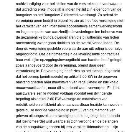
rechtvaardiging voor het stellen van de verstrekkende voorwaarde
dat uittreding enkel mogelijk is indien het lid zijn eigendom van de
bungalow op het Bungalow Zuiderveld overdraagt. Zo oefent de
vereniging geen bedrijf in eigenlijke zin uit, heeft de vereniging niet
het karakter van een intensieve coöperatieve samenwerkingsvorm
en is geen sprake van aanzienlijke investeringen ten behoeve van
de gezamenlijke bungaloweigenaren die bij uittreding van leden
onevenredig zwaar gaan drukken op de overblijvende leden. De
door de vereniging gestelde voorwaarde aan uittreding is derhalve
ongeoorloofd. Dat [geïntimeerde] in de leveringsakte contractueel
haar wettelijke opzeggingsbevoegdheid aan banden heeft gelegd,
zoals aangevoerd door de vereniging, brengt daar geen
verandering in. De vereniging heeft zich op het standpunt gesteld
dat het beroep [geïntimeerde] op artikel 2:60 BW in de gegeven
omstandigheden naar maatstaven van redelijkheid en billijkheid
onaanvaardbaar is, maar dit standpunt wordt verworpen. Er dient
aan zware eisen te worden voldaan voordat een dwingende
bepaling als artikel 2:60 BW vanwege de maatstaven van
redelijkheid en billijkheid als onaanvaardbaar terzijde kan worden
gesteld. De door de vereniging in punt 11 van de memorie van
grieven uiteengezette omstandigheden -kort gezegd inhoudende
dat [geïntimeerde] wist waartoe zij zich verbond en de belangen
van de bungaloweigenaren bij een verplicht lidmaatschap – zijn