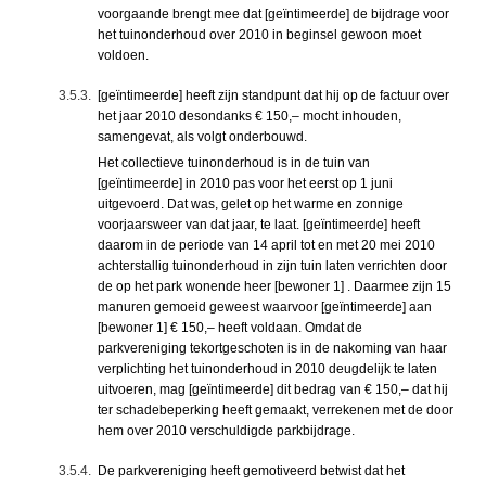
voorgaande brengt mee dat [geïntimeerde] de bijdrage voor
het tuinonderhoud over 2010 in beginsel gewoon moet
voldoen.
3.5.3.
[geïntimeerde] heeft zijn standpunt dat hij op de factuur over
het jaar 2010 desondanks € 150,– mocht inhouden,
samengevat, als volgt onderbouwd.
Het collectieve tuinonderhoud is in de tuin van
[geïntimeerde] in 2010 pas voor het eerst op 1 juni
uitgevoerd. Dat was, gelet op het warme en zonnige
voorjaarsweer van dat jaar, te laat. [geïntimeerde] heeft
daarom in de periode van 14 april tot en met 20 mei 2010
achterstallig tuinonderhoud in zijn tuin laten verrichten door
de op het park wonende heer [bewoner 1] . Daarmee zijn 15
manuren gemoeid geweest waarvoor [geïntimeerde] aan
[bewoner 1] € 150,– heeft voldaan. Omdat de
parkvereniging tekortgeschoten is in de nakoming van haar
verplichting het tuinonderhoud in 2010 deugdelijk te laten
uitvoeren, mag [geïntimeerde] dit bedrag van € 150,– dat hij
ter schadebeperking heeft gemaakt, verrekenen met de door
hem over 2010 verschuldigde parkbijdrage.
3.5.4.
De parkvereniging heeft gemotiveerd betwist dat het