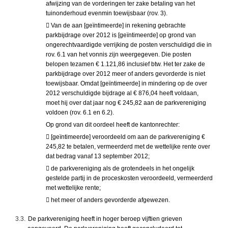
afwijzing van de vorderingen ter zake betaling van het
tuinonderhoud evenmin toewijsbaar (rov. 3).
 Van de aan [geïntimeerde] in rekening gebrachte
parkbijdrage over 2012 is [geïntimeerde] op grond van
ongerechtvaardigde verrijking de posten verschuldigd die in
rov. 6.1 van het vonnis zijn weergegeven. Die posten
belopen tezamen € 1.121,86 inclusief btw. Het ter zake de
parkbijdrage over 2012 meer of anders gevorderde is niet
toewijsbaar. Omdat [geïntimeerde] in mindering op de over
2012 verschuldigde bijdrage al € 876,04 heeft voldaan,
moet hij over dat jaar nog € 245,82 aan de parkvereniging
voldoen (rov. 6.1 en 6.2).
Op grond van dit oordeel heeft de kantonrechter:
 [geïntimeerde] veroordeeld om aan de parkvereniging €
245,82 te betalen, vermeerderd met de wettelijke rente over
dat bedrag vanaf 13 september 2012;
 de parkvereniging als de grotendeels in het ongelijk
gestelde partij in de proceskosten veroordeeld, vermeerderd
met wettelijke rente;
 het meer of anders gevorderde afgewezen.
3.3.
De parkvereniging heeft in hoger beroep vijftien grieven