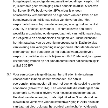
bungalowpark ingevolge de toepasselijke bepalingen verplicht lid
is, is derhalve geen vereniging zoals bedoeld in artikel 5:124 van
het Burgerlijk Wetboek (verder: BW). Aldus is er geen
onlosmakelijk verband tussen de eigendom van een kavel op het
bungalowpark en het lidmaatschap van de vereniging. Het
verplichte lidmaatschap van de vereniging is op grond van artikel
2:35 BW in beginsel opzegbaar. Dat sprake is van een ander
wettelijke uitzondering op de opzegbaarheid van het lidmaatschap,
is niet gesteld en ook anderszins niet gebleken. Dit betekent dat
het lidmaatschap van de vereniging opzegbaar is. Dat in de akte
van levering een kettingbeding is opgenomen inhoudende dat een
eigenaar van een bungalow op het Bungalowpark Zuiderveld
verplicht is om lid te zijn en te blijven van VvE Zuiderveld, kan geen
uitzondering vormen op het fundamentele recht dat besloten ligt in
artikel 2:35 BW
5.4
Voor een coöperatie geldt dat aan het uittreden in de statuten
voorwaarden kunnen worden verbonden, die dan in
overeenstemming moeten zijn met het doel en de strekking van de
coöperatie (artikel 2:60 BW). Een voorwaarde die verder gaat dan
geoorloofd is, wordt in zoverre voor niet geschreven gehouden.
Het doel van de vereniging zoals blijkt uit artikel 3 van de statuten
(zowel in de versie van voor de statutenwijziging in 2016 als in die
van daarna) biedt ook naar het oordeel van het hof onvoldoende