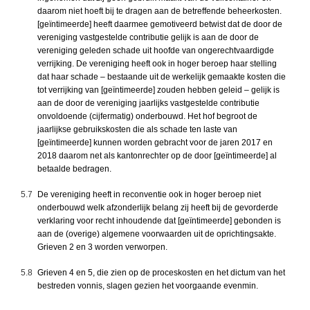
daarom niet hoeft bij te dragen aan de betreffende beheerkosten.
[geïntimeerde] heeft daarmee gemotiveerd betwist dat de door de
vereniging vastgestelde contributie gelijk is aan de door de
vereniging geleden schade uit hoofde van ongerechtvaardigde
verrijking. De vereniging heeft ook in hoger beroep haar stelling
dat haar schade – bestaande uit de werkelijk gemaakte kosten die
tot verrijking van [geïntimeerde] zouden hebben geleid – gelijk is
aan de door de vereniging jaarlijks vastgestelde contributie
onvoldoende (cijfermatig) onderbouwd. Het hof begroot de
jaarlijkse gebruikskosten die als schade ten laste van
[geïntimeerde] kunnen worden gebracht voor de jaren 2017 en
2018 daarom net als kantonrechter op de door [geïntimeerde] al
betaalde bedragen.
5.7
De vereniging heeft in reconventie ook in hoger beroep niet
onderbouwd welk afzonderlijk belang zij heeft bij de gevorderde
verklaring voor recht inhoudende dat [geïntimeerde] gebonden is
aan de (overige) algemene voorwaarden uit de oprichtingsakte.
Grieven 2 en 3 worden verworpen.
5.8
Grieven 4 en 5, die zien op de proceskosten en het dictum van het
bestreden vonnis, slagen gezien het voorgaande evenmin.