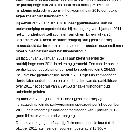
de parkbijdrage van 2010 voldaan maar daarop € 150,– in
mindering gebracht wegens in het voorjaar van 2010 gemaakte
eigen kosten van tuinonderhoud.
Bij e-mail van 28 augustus 2010 heeft [geïntimeerde] aan de
parkvereniging meegedeeld dat hij met ingang van 1 januari 2011
het tuinonderhoud zelf zou laten verrichten. Bij e-mail van 1
september 2010 heeft de parkvereniging aan [geïntimeerde]
meegedeeld dat hij zelf zijn tuin mag onderhouden, maar niettemin
moet blijven betalen voor het tuinonderhoud.
Bij factuur van 20 januari 2011 is aan [geïntimeerde] de
parkbijdrage over 2011 in rekening gebracht. Een van de posten
op die factuur betreft tuinonderhoud ten bedrage van € 294,53
inclusief btw. [geïntimeerde] heeft in 2011 zijn tuin zelf door een
derde laten onderhouden en bij de betaling van de parkbijdrage
over 2011 het bedrag van € 294,53 ter zake tuinonderhoud
onbetaald gelaten.
Bij brief van 29 augustus 2011 heeft [geïntimeerde] zijn
lidmaatschap van de parkvereniging opgezegd per 31 december
2011. [geïntimeerde] is daardoor met ingang van 1 januari 2012
geen lid meer van de parkvereniging.
De parkvereniging heeft aan [geïntimeerde] een factuur d.d. 4
oktober 2011 laten zenden voor een boete ad € 11.300,–.