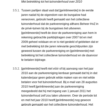
Met betrekking tot het tuinonderhoud over 2010
3.5.1.
Tussen partijen staat vast dat [geïntimeerde] in de eerste
jaren nadat hij de eigendom van de bungalow had
verworven, gebruik heeft gemaakt van het collectieve
tuinonderhoud dat de parkvereniging althans Beheer HvZ in
de privé-tuinen bij de bungalows liet uitvoeren.
[geïntimeerde] heeft de door de parkvereniging aan hem in
rekening gebrachte parkbijdragen over 2007 tot en met
2009 geheel voldaan en er is niet gesteld of gebleken dat er
met betrekking tot die jaren relevante geschilpunten zijn
geweest tussen de parkvereniging en [geïntimeerde] met
betrekking tot het collectieve tuinonderhoud en de daarvoor
te betalen bijdrage.
3.5.2.
[geïntimeerde] heeft niet vóór of bij aanvang van het jaar
2010 aan de parkvereniging kenbaar gemaakt dat hij in dat
kalenderjaar geen gebruik wilde maken van en niet wilde
betalen voor het tuinonderhoud. Bij e-mail van 28 augustus
2010 heeft [geïntimeerde] aan de parkvereniging
meegedeeld dat hij met ingang van 1 januari 2011 het
tuinonderhoud zelf zou laten uitvoeren. Over de periode tot
en met het jaar 2010 heeft [geïntimeerde] nog gewoon
gebruik gemaakt van het collectieve tuinonderhoud. Het