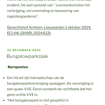
evident. De wet spreekt van ” overeenkomsten tot
verkrijging, vervreemding en bezwaring van
registergoederen”.
Gerechtshof Arnhem-Leeuwarden 1 oktober 2024,
ECLI:NL:GHARL:2024:6121
GEPLAATST
30 DECEMBER 2020
OP
Bungalowparkzaak
Kernpunten
Een lid wil zijn lidmaatschap van de
bungalowparkvereniging opzeggen. De vereniging is
een quasi-VVE. Eerst oordeelt de rechtbank dat het
geen echte VVE is.
“Het bungalowpark is niet gesplitst in