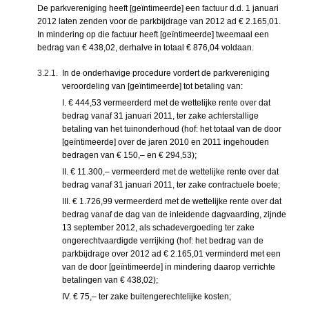
De parkvereniging heeft [geïntimeerde] een factuur d.d. 1 januari
2012 laten zenden voor de parkbijdrage van 2012 ad € 2.165,01.
In mindering op die factuur heeft [geïntimeerde] tweemaal een
bedrag van € 438,02, derhalve in totaal € 876,04 voldaan.
3.2.1.
In de onderhavige procedure vordert de parkvereniging
veroordeling van [geïntimeerde] tot betaling van:
I. € 444,53 vermeerderd met de wettelijke rente over dat
bedrag vanaf 31 januari 2011, ter zake achterstallige
betaling van het tuinonderhoud (hof: het totaal van de door
[geïntimeerde] over de jaren 2010 en 2011 ingehouden
bedragen van € 150,– en € 294,53);
II. € 11.300,– vermeerderd met de wettelijke rente over dat
bedrag vanaf 31 januari 2011, ter zake contractuele boete;
III. € 1.726,99 vermeerderd met de wettelijke rente over dat
bedrag vanaf de dag van de inleidende dagvaarding, zijnde
13 september 2012, als schadevergoeding ter zake
ongerechtvaardigde verrijking (hof: het bedrag van de
parkbijdrage over 2012 ad € 2.165,01 verminderd met een
van de door [geïntimeerde] in mindering daarop verrichte
betalingen van € 438,02);
IV. € 75,– ter zake buitengerechtelijke kosten;