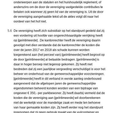
onderwerpen aan de statuten en het huishoudelijk reglement, of
anderszins om de door de vereniging vastgestelde contributies te
betalen ook wanneer zij geen lid van de vereniging is. Uit de door
de vereniging aangehaalde tekst uit de aktes volgt dit naar het
oordeel van het hof niet.
5.6
De vereniging heeft zich subsidiair op het standpunt gesteld dat zij
een vordering uit hoofde van ongerechtvaardigde verrijking heeft
op [geïntimeerde] . De kantonrechter heeft de vereniging daarin
gevolgd met dien verstande dat de kantonrechter de kosten die
over de jaren 2017 en 2018 als schade kunnen worden
toegerekend aan (het perceel van) [geïntimeerde] heeft begroot op
de door [geïntimeerde] al betaalde bedragen. [geïntimeerde] is
daar in hoger beroep niet tegenop gekomen. Zij heeft niet
bestreden dat zij een jaarlijkse vergoeding verschuldigd is voor het
beheer en onderhoud van de gemeenschappelijke voorzieningen.
[geïntimeerde] heeft in dit verband in eerste aanleg onderbouwd
aangevoerd dat de afgelopen jaren de gemeenschappelijke
eigendommen beheerd konden worden van een bijdrage van
ongeveer € 350,- per parkbewoner. Zij heeft daarbij vermeld dat de
kosten die de vereniging aan [geïntimeerde] wil doorberekenen
niet de werkelijk voor de mandelige zaak en mede ten behoeve
van haar gemaakte kosten zijn. Zij heeft verder nog het standpunt
ingenomen dat zij geen gebruik maakt van de vuilcontainer en