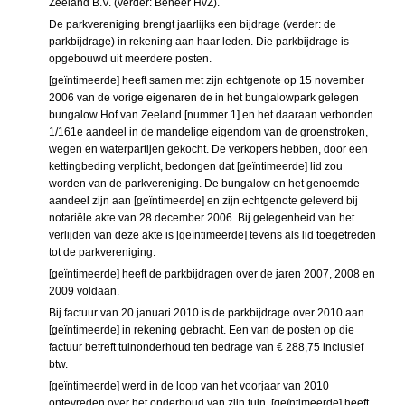
Zeeland B.V. (verder: Beheer HvZ).
De parkvereniging brengt jaarlijks een bijdrage (verder: de
parkbijdrage) in rekening aan haar leden. Die parkbijdrage is
opgebouwd uit meerdere posten.
[geïntimeerde] heeft samen met zijn echtgenote op 15 november
2006 van de vorige eigenaren de in het bungalowpark gelegen
bungalow Hof van Zeeland [nummer 1] en het daaraan verbonden
1/161e aandeel in de mandelige eigendom van de groenstroken,
wegen en waterpartijen gekocht. De verkopers hebben, door een
kettingbeding verplicht, bedongen dat [geïntimeerde] lid zou
worden van de parkvereniging. De bungalow en het genoemde
aandeel zijn aan [geïntimeerde] en zijn echtgenote geleverd bij
notariële akte van 28 december 2006. Bij gelegenheid van het
verlijden van deze akte is [geïntimeerde] tevens als lid toegetreden
tot de parkvereniging.
[geïntimeerde] heeft de parkbijdragen over de jaren 2007, 2008 en
2009 voldaan.
Bij factuur van 20 januari 2010 is de parkbijdrage over 2010 aan
[geïntimeerde] in rekening gebracht. Een van de posten op die
factuur betreft tuinonderhoud ten bedrage van € 288,75 inclusief
btw.
[geïntimeerde] werd in de loop van het voorjaar van 2010
ontevreden over het onderhoud van zijn tuin. [geïntimeerde] heeft