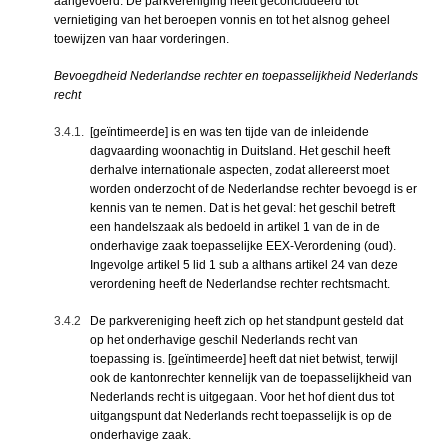
aangevoerd. De parkvereniging heeft geconcludeerd tot
vernietiging van het beroepen vonnis en tot het alsnog geheel
toewijzen van haar vorderingen.
Bevoegdheid Nederlandse rechter en toepasselijkheid Nederlands
recht
3.4.1.
[geïntimeerde] is en was ten tijde van de inleidende
dagvaarding woonachtig in Duitsland. Het geschil heeft
derhalve internationale aspecten, zodat allereerst moet
worden onderzocht of de Nederlandse rechter bevoegd is er
kennis van te nemen. Dat is het geval: het geschil betreft
een handelszaak als bedoeld in artikel 1 van de in de
onderhavige zaak toepasselijke EEX-Verordening (oud).
Ingevolge artikel 5 lid 1 sub a althans artikel 24 van deze
verordening heeft de Nederlandse rechter rechtsmacht.
3.4.2
De parkvereniging heeft zich op het standpunt gesteld dat
op het onderhavige geschil Nederlands recht van
toepassing is. [geïntimeerde] heeft dat niet betwist, terwijl
ook de kantonrechter kennelijk van de toepasselijkheid van
Nederlands recht is uitgegaan. Voor het hof dient dus tot
uitgangspunt dat Nederlands recht toepasselijk is op de
onderhavige zaak.