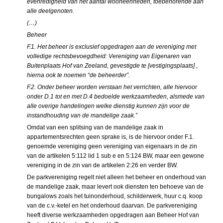
evenredigheid van het aantal wooneenheden, toebehorende aan
alle deelgenoten.
(…)
Beheer
F.1. Het beheer is exclusief opgedragen aan de vereniging met
volledige rechtsbevoegdheid: Vereniging van Eigenaren van
Buitenplaats Hof van Zeeland, gevestigde te [vestigingsplaats] ,
hierna ook te noemen “de beheerder”.
F.2. Onder beheer worden verstaan het verrichten, alle hiervoor
onder D.1 tot en met D.4 bedoelde werkzaamheden, alsmede van
alle overige handelingen welke dienstig kunnen zijn voor de
instandhouding van de mandelige zaak.”
Omdat van een splitsing van de mandelige zaak in
appartementsrechten geen sprake is, is de hiervoor onder F.1.
genoemde vereniging geen vereniging van eigenaars in de zin
van de artikelen 5:112 lid 1 sub e en 5:124 BW, maar een gewone
vereniging in de zin van de artikelen 2:26 en verder BW.
De parkvereniging regelt niet alleen het beheer en onderhoud van
de mandelige zaak, maar levert ook diensten ten behoeve van de
bungalows zoals het tuinonderhoud, schilderwerk, huur c.q. koop
van de c.v.-ketel en het onderhoud daarvan. De parkvereniging
heeft diverse werkzaamheden opgedragen aan Beheer Hof van