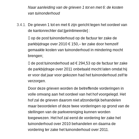
Naar aanleiding van de grieven 1 tot en met 6: de kosten
van tuinonderhoud
3.4.1.
De grieven 1 tot en met 6 zijn gericht tegen het oordeel van
de kantonrechter dat [geïntimeerde] :
 op de post tuinonderhoud op de factuur ter zake de
parkbijdrage over 2010 € 150,– ter zake door hemzelf
gemaakte kosten van tuinonderhoud in mindering mocht
brengen;
 de post tuinonderhoud ad € 294,53 op de factuur ter zake
de parkbijdrage over 2011 onbetaald mocht laten omdat hij
er voor dat jaar voor gekozen had het tuinonderhoud zelf te
verzorgen.
Door deze grieven worden de betreffende vorderingen in
volle omvang aan het oordeel van het hof voorgelegd. Het
hof zal de grieven daarom niet afzonderlijk behandelen
maar beoordelen of deze twee vorderingen op grond van de
stellingen van de parkvereniging kunnen worden
toegewezen. Het hof zal eerst de vordering ter zake het
tuinonderhoud over 2010 behandelen en daarna de
vordering ter zake het tuinonderhoud over 2011.