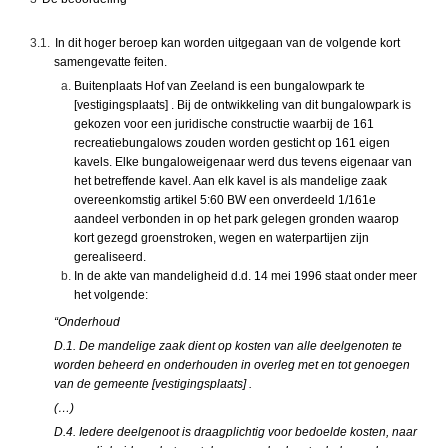
3.1.
In dit hoger beroep kan worden uitgegaan van de volgende kort
samengevatte feiten.
Buitenplaats Hof van Zeeland is een bungalowpark te
[vestigingsplaats] . Bij de ontwikkeling van dit bungalowpark is
gekozen voor een juridische constructie waarbij de 161
recreatiebungalows zouden worden gesticht op 161 eigen
kavels. Elke bungaloweigenaar werd dus tevens eigenaar van
het betreffende kavel. Aan elk kavel is als mandelige zaak
overeenkomstig artikel 5:60 BW een onverdeeld 1/161e
aandeel verbonden in op het park gelegen gronden waarop
kort gezegd groenstroken, wegen en waterpartijen zijn
gerealiseerd.
In de akte van mandeligheid d.d. 14 mei 1996 staat onder meer
het volgende:
“Onderhoud
D.1. De mandelige zaak dient op kosten van alle deelgenoten te
worden beheerd en onderhouden in overleg met en tot genoegen
van de gemeente [vestigingsplaats] .
(…)
D.4. Iedere deelgenoot is draagplichtig voor bedoelde kosten, naar