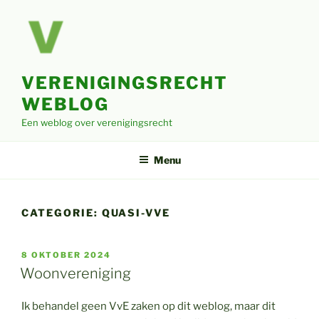
Ga
naar
de
inhoud
VERENIGINGSRECHT
WEBLOG
Een weblog over verenigingsrecht
Menu
CATEGORIE:
QUASI-VVE
GEPLAATST
8 OKTOBER 2024
OP
Woonvereniging
Ik behandel geen VvE zaken op dit weblog, maar dit