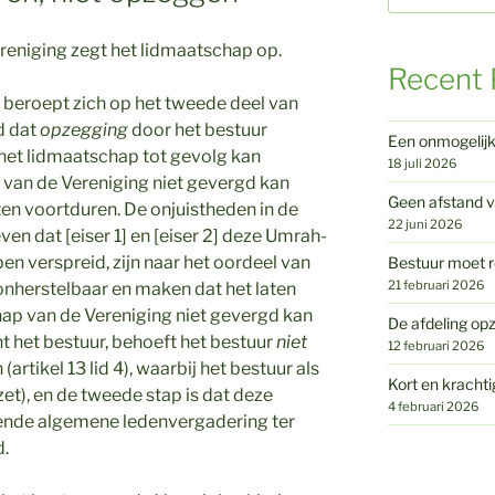
eniging zegt het lidmaatschap op.
Recent 
 beroept zich op het tweede deel van
ld dat
opzegging
door het bestuur
Een onmogelij
 het lidmaatschap tot gevolg kan
18 juli 2026
 van de Vereniging niet gevergd kan
Geen afstand v
en voortduren. De onjuistheden in de
22 juni 2026
en dat [eiser 1] en [eiser 2] deze Umrah-
 verspreid, zijn naar het oordeel van
Bestuur moet r
21 februari 2026
onherstelbaar en maken dat het laten
ap van de Vereniging niet gevergd kan
De afdeling opz
 het bestuur, behoeft het bestuur
niet
12 februari 2026
artikel 13 lid 4), waarbij het bestuur als
Kort en krachti
zet), en de tweede stap is dat deze
4 februari 2026
ende algemene ledenvergadering ter
.