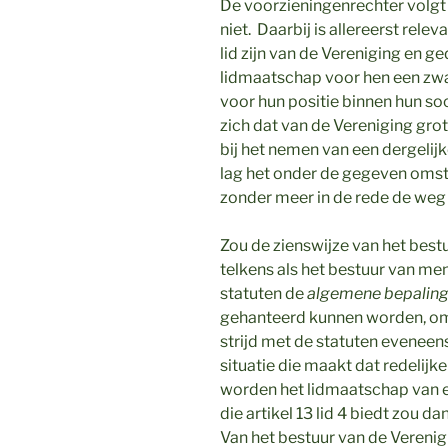
De voorzieningenrechter volgt 
niet. Daarbij is allereerst releva
lid zijn van de Vereniging en 
lidmaatschap voor hen een zwa
voor hun positie binnen hun soc
zich dat van de Vereniging gr
bij het nemen van een dergelijk
lag het onder de gegeven oms
zonder meer in de rede de weg 
Zou de zienswijze van het bes
telkens als het bestuur van meni
statuten de
algemene bepalin
gehanteerd kunnen worden, om
strijd met de statuten eveneen
situatie die maakt dat redelijk
worden het lidmaatschap van e
die artikel 13 lid 4 biedt zou d
Van het bestuur van de Verenig