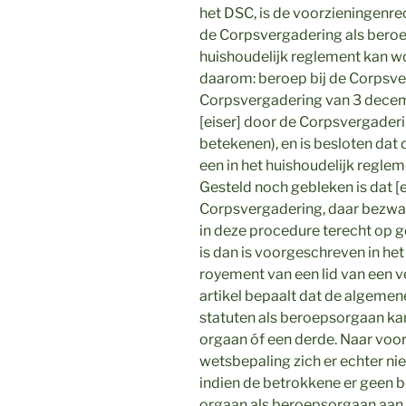
het DSC, is de voorzieningenre
de Corpsvergadering als beroep
huishoudelijk reglement kan w
daarom: beroep bij de Corpsver
Corpsvergadering van 3 decem
[eiser] door de Corpsvergade
betekenen), en is besloten dat
een in het huishoudelijk regle
Gesteld noch gebleken is dat [e
Corpsvergadering, daar bezwaar
in deze procedure terecht op 
is dan is voorgeschreven in het
royement van een lid van een ver
artikel bepaalt dat de algemene
statuten als beroepsorgaan k
orgaan óf een derde. Naar voo
wetsbepaling zich er echter ni
indien de betrokkene er geen 
orgaan als beroepsorgaan aan te