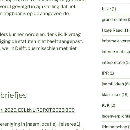
wordt gevolgd in zijn stelling dat het
fusie
(1)
ernietigbaar is op de aangevoerde
grondrechten
(
Hoge Raad
(11)
ers kunnen oordelen, denk ik. Ik vraag
informele vere
ging de statuten niet heeft aangepast.
 wel in Delft, dus misschien met niet
interne rechts
interpretatie
(1
IPR
(1)
jaarstukken
(6)
briefjes
klassieker
(19)
KvK
(2)
ari 2025, ECLI:NL:RBROT:2025:809
ledenverplicht
reniging in [naam locatie] . [eiseres 1]
lidmaatschap
(