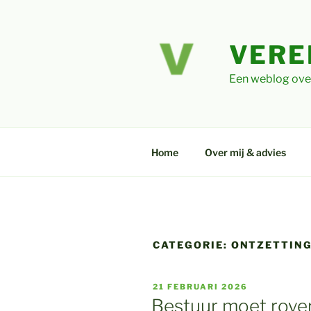
Ga
naar
de
VERE
inhoud
Een weblog ove
Home
Over mij & advies
CATEGORIE:
ONTZETTING
GEPLAATST
21 FEBRUARI 2026
OP
Bestuur moet royer