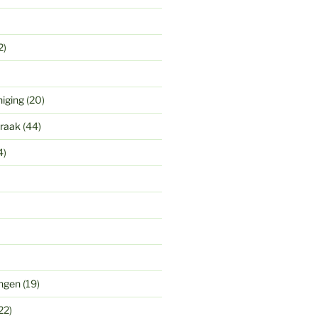
2)
niging
(20)
praak
(44)
4)
ingen
(19)
22)