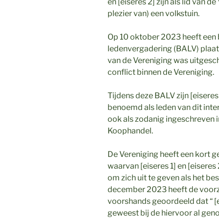
en [eiseres 2] zijn als lid van 
plezier van) een volkstuin.
Op 10 oktober 2023 heeft ee
ledenvergadering (BALV) plaat
van de Vereniging was uitgesc
conflict binnen de Vereniging.
Tijdens deze BALV zijn [eiseres 
benoemd als leden van dit interi
ook als zodanig ingeschreven i
Koophandel.
De Vereniging heeft een kort g
waarvan [eiseres 1] en [eiseres
om zich uit te geven als het be
december 2023 heeft de voorz
voorshands geoordeeld dat “ [ei
geweest bij de hiervoor al ge