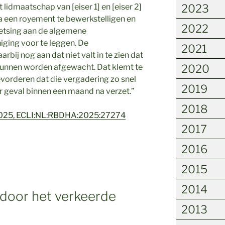
lidmaatschap van [eiser 1] en [eiser 2]
2023
a een royement te bewerkstelligen en
2022
toetsing aan de algemene
iging voor te leggen. De
2021
bij nog aan dat niet valt in te zien dat
kunnen worden afgewacht. Dat klemt te
2020
evorderen dat die vergadering zo snel
2019
er geval binnen een maand na verzet.”
2018
2025, ECLI:NL:RBDHA:2025:27274
2017
2016
2015
2014
door het verkeerde
2013