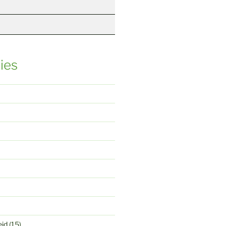
ies
eid
(15)