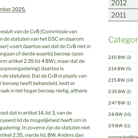
2012
mber 2025,
2011
 besluit van de CvB [Commissie van
Categor
 en de statuten van het DSC en daarom
eiser] voert daartoe aan dat de CvB niet in
 orgaan of derde waarbij beroep open
2:10 BW
(2)
orm artikel 2:35 lid 4 BW), maar dat de
orpsvergadering) daartoe is
2:14 BW
(5)
n de statuten). Dat de CvB in plaats van
2:15 BW
(14)
 beroep heeft behandeld, leidt er
raak in het hoger beroep nietig, althans
2:35 BW
(1)
2:47 BW
(1)
t dat in artikel 14, lid 3, van de
2:8 BW
(16)
royeerd lid de mogelijkheid heeft om in
2:9 BW
(11)
adering. In zoverre zijn de statuten niet
artikel 2:35, vierde lid, BW. Anders dan
aansprakelijkh