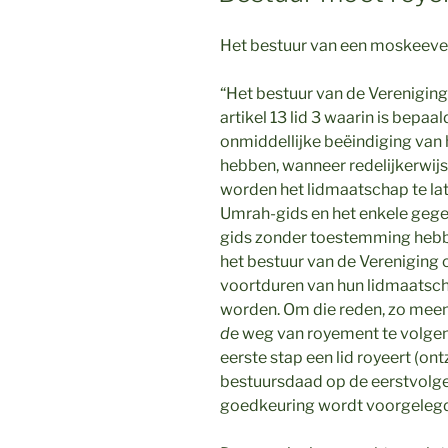
Het bestuur van een moskeever
“Het bestuur van de Vereniging
artikel 13 lid 3 waarin is bepaa
onmiddellijke beëindiging van
hebben, wanneer redelijkerwijs
worden het lidmaatschap te lat
Umrah-gids en het enkele gegev
gids zonder toestemming hebben
het bestuur van de Vereniging 
voortduren van hun lidmaatsch
worden. Om die reden, zo meent
d
e weg van royement te volgen (
eerste stap een lid royeert (ont
bestuursdaad op de eerstvolg
goedkeuring wordt voorgelegd