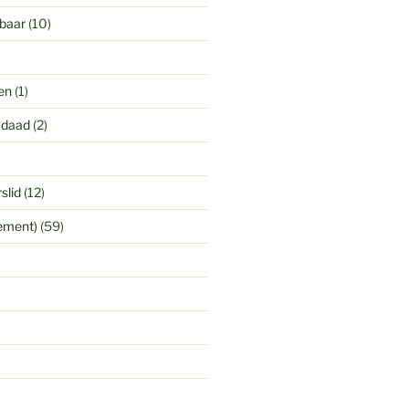
gbaar
(10)
en
(1)
 daad
(2)
slid
(12)
yement)
(59)