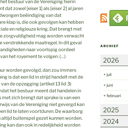
het bestuur van de Vereniging hierin
nt dat zowel [eiser 1] als [eiser 2] al jaren
gedwongen beëindiging van dat
re klap is, die ook gevolgen kan hebben
iale en religieuze kring. Dat brengt met
ote zorgvuldigheid mag worden verwacht
e verstrekkende maatregel. In dit geval
ARCHIEF
tandigheden naar voorlopig oordeel
van het royement te volgen. (…)
2026
tuur worden gevolgd, dan zou immers
+
juli
ng is dat een lid in strijd handelt met de
g
van de opzegging (artikel 13 lid 3)
+
juni
dat het bestuur meent dat handelen in
+
februari
s met zich brengt dat sprake is van een
erwijs van de Vereniging niet gevergd kan
2025
en lid te laten voortduren. De waarborg
an altijd buitenspel gezet kunnen worden.
2024
ing kan dan ook in redelijkheid worden