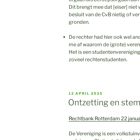
Dit brengt mee dat [eiser] niet 
besluit van de CvB nietig of v
gronden.
De rechter had hier ook wel and
me af waarom de (grote) vereni
Het is een studentenvereniging,
zoveel rechtenstudenten.
GEPLAATST
12 APRIL 2025
OP
Ontzetting en stem
Rechtbank Rotterdam 22 janu
De Vereniging is een volkstuinve