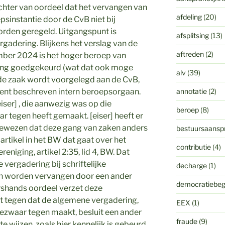
chter van oordeel dat het vervangen van
afdeling
(20)
sinstantie door de CvB niet bij
orden geregeld. Uitgangspunt is
afsplitsing
(13)
gadering. Blijkens het verslag van de
aftreden
(2)
ber 2024 is het hoger beroep van
ring goedgekeurd (wat dat ook moge
alv
(39)
 de zaak wordt voorgelegd aan de CvB,
annotatie
(2)
ment beschreven intern beroepsorgaan.
iser] , die aanwezig was op die
beroep
(8)
 tegen heeft gemaakt. [eiser] heeft er
gewezen dat deze gang van zaken anders
bestuursaanspr
 artikel in het BW dat gaat over het
contributie
(4)
eniging, artikel 2:35, lid 4, BW. Dat
 vergadering bij schriftelijke
decharge
(1)
an worden vervangen door een ander
democratiebeg
rshands oordeel verzet deze
et tegen dat de algemene vergadering,
EEX
(1)
bezwaar tegen maakt, besluit een ander
fraude
(9)
 wijzen, zoals hier kennelijk is gebeurd.