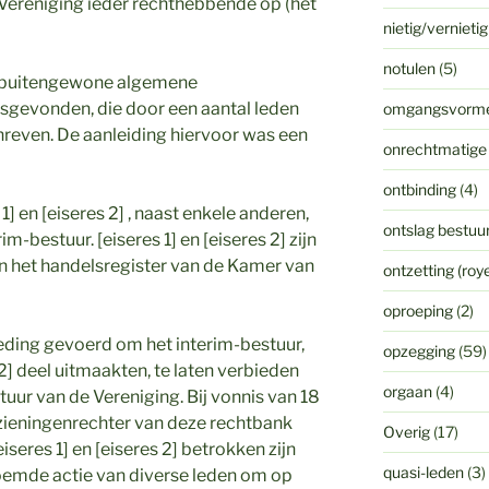
de Vereniging ieder rechthebbende op (het
nietig/vernieti
notulen
(5)
n buitengewone algemene
sgevonden, die door een aantal leden
omgangsvorm
hreven. De aanleiding hiervoor was een
onrechtmatige
ontbinding
(4)
1] en [eiseres 2] , naast enkele anderen,
ontslag bestuur
m-bestuur. [eiseres 1] en [eiseres 2] zijn
n het handelsregister van de Kamer van
ontzetting (ro
oproeping
(2)
eding gevoerd om het interim-bestuur,
opzegging
(59)
 2] deel uitmaakten, te laten verbieden
orgaan
(4)
stuur van de Vereniging. Bij vonnis van 18
ieningenrechter van deze rechtbank
Overig
(17)
seres 1] en [eiseres 2] betrokken zijn
quasi-leden
(3)
noemde actie van diverse leden om op