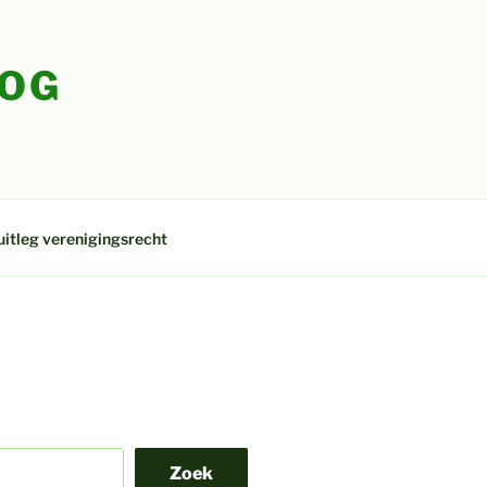
LOG
uitleg verenigingsrecht
Zoek