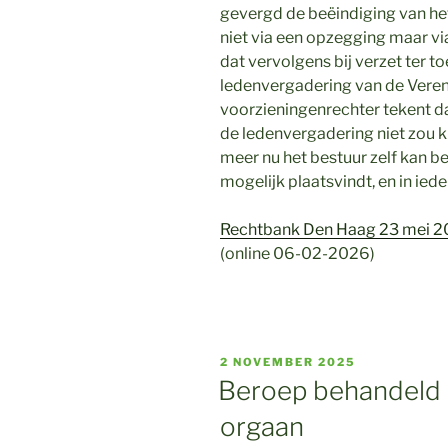
gevergd de beëindiging van het 
niet via een opzegging maar vi
dat vervolgens bij verzet ter 
ledenvergadering van de Veren
voorzieningenrechter tekent daar
de ledenvergadering niet zou 
meer nu het bestuur zelf kan b
mogelijk plaatsvindt, en in ied
Rechtbank Den Haag 23 mei 
(online 06-02-2026)
GEPLAATST
2 NOVEMBER 2025
OP
Beroep behandeld 
orgaan