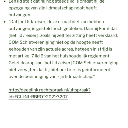
Een lid stelt dat hij nog steeds lid is omdat hij de
opzegging van zijn lidmaatschap nooit heeft
ontvangen.
“Dat [het lid/ eiser] deze e-mail niet zou hebben
ontvangen, is gesteld noch gebleken. Daarbij komt dat
[het lid / eiser] , zoals hij zelf ter zitting heeft verklaard,
COM Schietvereniging niet op de hoogte heeft
gehouden van zijn actuele adres, hetgeen in strijd is
met artikel 7 lid 6 van het huishoudelijk reglement.
Gelet daarop kan [het lid / eiser] COM Schietvereniging
niet verwijten dat hij niet per brief is geïnformeerd
over de beëindiging van zijn lidmaatschap.”
http://deeplink.rechtspraak.nl/uitspraak?
id=ECLI:NL:RBROT:2021:3207