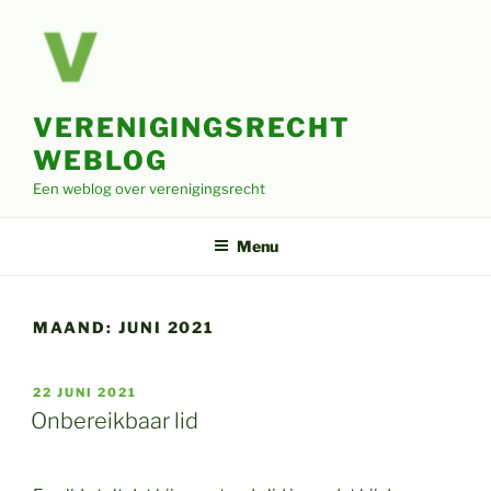
Ga
naar
de
inhoud
VERENIGINGSRECHT
WEBLOG
Een weblog over verenigingsrecht
Menu
MAAND:
JUNI 2021
GEPLAATST
22 JUNI 2021
OP
Onbereikbaar lid