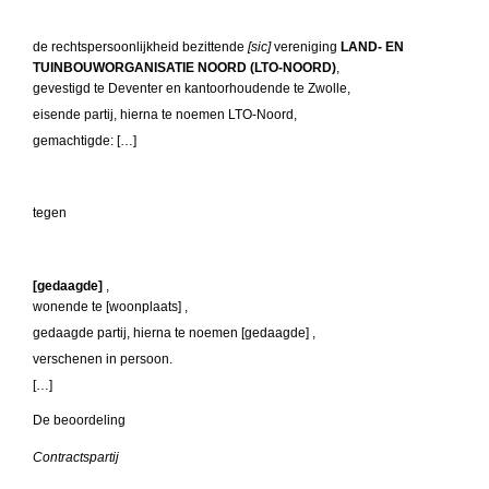
de rechtspersoonlijkheid bezittende
[sic]
vereniging
LAND- EN
TUINBOUWORGANISATIE NOORD (LTO-NOORD)
,
gevestigd te Deventer en kantoorhoudende te Zwolle,
eisende partij, hierna te noemen LTO-Noord,
gemachtigde: […]
tegen
[gedaagde]
,
wonende te [woonplaats] ,
gedaagde partij, hierna te noemen [gedaagde] ,
verschenen in persoon.
[…]
De beoordeling
Contractspartij