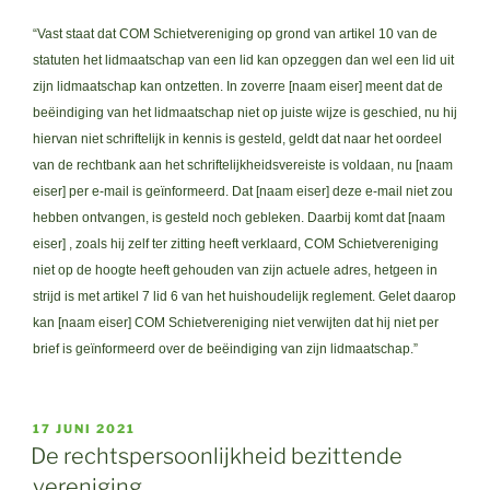
“Vast staat dat COM Schietvereniging op grond van artikel 10 van de
statuten het lidmaatschap van een lid kan opzeggen dan wel een lid uit
zijn lidmaatschap kan ontzetten. In zoverre [naam eiser] meent dat de
beëindiging van het lidmaatschap niet op juiste wijze is geschied, nu hij
hiervan niet schriftelijk in kennis is gesteld, geldt dat naar het oordeel
van de rechtbank aan het schriftelijkheidsvereiste is voldaan, nu [naam
eiser] per e-mail is geïnformeerd. Dat [naam eiser] deze e-mail niet zou
hebben ontvangen, is gesteld noch gebleken. Daarbij komt dat [naam
eiser] , zoals hij zelf ter zitting heeft verklaard, COM Schietvereniging
niet op de hoogte heeft gehouden van zijn actuele adres, hetgeen in
strijd is met artikel 7 lid 6 van het huishoudelijk reglement. Gelet daarop
kan [naam eiser] COM Schietvereniging niet verwijten dat hij niet per
brief is geïnformeerd over de beëindiging van zijn lidmaatschap.”
GEPLAATST
17 JUNI 2021
OP
De rechtspersoonlijkheid bezittende
vereniging