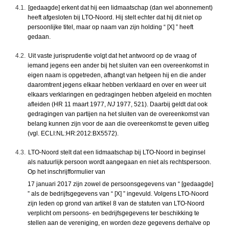
4.1.
[gedaagde] erkent dat hij een lidmaatschap (dan wel abonnement)
heeft afgesloten bij LTO-Noord. Hij stelt echter dat hij dit niet op
persoonlijke titel, maar op naam van zijn holding “ [X] ” heeft
gedaan.
4.2.
Uit vaste jurisprudentie volgt dat het antwoord op de vraag of
iemand jegens een ander bij het sluiten van een overeenkomst in
eigen naam is opgetreden, afhangt van hetgeen hij en die ander
daaromtrent jegens elkaar hebben verklaard en over en weer uit
elkaars verklaringen en gedragingen hebben afgeleid en mochten
afleiden (HR 11 maart 1977,
NJ
1977, 521). Daarbij geldt dat ook
gedragingen van partijen na het sluiten van de overeenkomst van
belang kunnen zijn voor de aan die overeenkomst te geven uitleg
(vgl. ECLI:NL:HR:2012:BX5572).
4.3.
LTO-Noord stelt dat een lidmaatschap bij LTO-Noord in beginsel
als natuurlijk persoon wordt aangegaan en niet als rechtspersoon.
Op het inschrijfformulier van
17 januari 2017 zijn zowel de persoonsgegevens van “ [gedaagde]
” als de bedrijfsgegevens van “ [X] ” ingevuld. Volgens LTO-Noord
zijn leden op grond van artikel 8 van de statuten van LTO-Noord
verplicht om persoons- en bedrijfsgegevens ter beschikking te
stellen aan de vereniging, en worden deze gegevens derhalve op