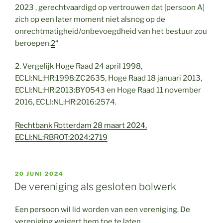
2023 , gerechtvaardigd op vertrouwen dat [persoon A]
zich op een later moment niet alsnog op de
onrechtmatigheid/onbevoegdheid van het bestuur zou
beroepen.
2
“
2. Vergelijk Hoge Raad 24 april 1998,
ECLI:NL:HR:1998:ZC2635, Hoge Raad 18 januari 2013,
ECLI:NL:HR:2013:BY0543 en Hoge Raad 11 november
2016, ECLI:NL:HR:2016:2574.
Rechtbank Rotterdam 28 maart 2024,
ECLI:NL:RBROT:2024:2719
GEPLAATST
20 JUNI 2024
OP
De vereniging als gesloten bolwerk
Een persoon wil lid worden van een vereniging. De
vereniging weigert hem toe te laten.