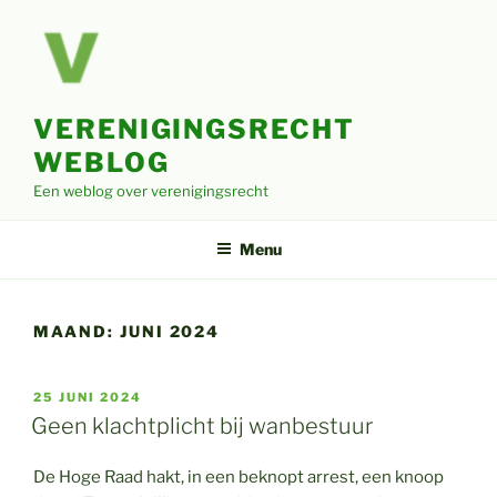
Ga
naar
de
inhoud
VERENIGINGSRECHT
WEBLOG
Een weblog over verenigingsrecht
Menu
MAAND:
JUNI 2024
GEPLAATST
25 JUNI 2024
OP
Geen klachtplicht bij wanbestuur
De Hoge Raad hakt, in een beknopt arrest, een knoop