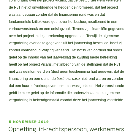
conflict ging over het project Vicaris, dat de bestuurder werd verweten
de RvT niet of onvoldoende te heggen geïnformeerd, dat het project
was aangegaan zonder dat de financiering rond was en dat
fundamentele kritiek werd geuit over het bestuur, resulterend in een
vertrouwensbreuk en een ontslagzaak. Tevens zijn financiële gegevens
over het project in de jaarrekening opgenomen. Terwijl de algemene
vergadering over deze gegevens uit het jaarverslag beschikte, heeft zij
zonder voorbehoud kwijting verleend. Het hof is van oordeel dat reeds
gelet op de inhoud van het jaarverslag de kwijting mede betrekking
heeft op het project Vicaris, met inbegrip van de stellingen dat de RvT
niet was geïnformeerd en (dus) geen toestemming had gegeven, dat de
financiering en een sluitende
business case
niet rond waren en zonder
dat een huur- of verkoopovereenkomst was gesloten. Het vorenstaande
geldt te meer gelet op de informatie die anderszins aan de algemene
vergadering is bekendgemaakt voordat deze het jaarverslag vaststelde.
GEPLAATST
5 NOVEMBER 2019
OP
Opheffing lid-rechtspersoon, werknemers