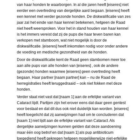
van haar honden te waarborgen. In al die jaren heeft [eiseres] niet
eerder een overtreding van dergelijke aard begaan. [eiseres] heeft
een kennel met verder gezonde honden. De diskwalificatie van zes
jaar zal het einde van haar kennel betekenen, hetgeen de Raad
niet heeft weersproken. Voor het in stand houden van haar kennel
is het immers vereist dat zij de pups die haar teven baren kan
verkopen met stamboom, wat niet mogelijk is door de
diskwalificatie. [eiseres] heeft inkomsten nodig voor onder andere
de voeding en medische gezondheid van de honden.
Door de diskwalificatie kent de Raad geen stambomen meer toe
aan alle pups van alle honden van [eiseres] , ook de andere
(gezonde) honden waarmee [eiseres] geen overtreding heeft
begaan. Haar partner [naam partner] kan – nu de Raad de
herregistraties heeft teruggedraaid – ook niet fokken met deze
honden.
Verder staat niet vast dat [naam 1] aan de erfelijke variant van
Cataract lijdt. Partijen zijn het erover eens dat daar geen gentest
voor bestaat en dat dit dus ook niet duidelijk kan worden. [eiseres]
heeft toegelicht dat zij aanwijzingen had om te concluderen dat
[naam 1] niet lijdt aan de erfelijke variant van Cataract. Als
dergelijke aanwijzingen kunnen gelden dat deze aandoening
maar één oog betrof en dat [naam 1] als pup antibioticum
toegediend heeft gekregen hetgeen mogelijkerwijze niet-erfelijke