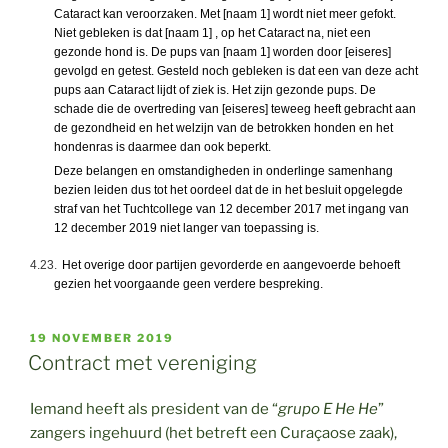
Cataract kan veroorzaken. Met [naam 1] wordt niet meer gefokt.
Niet gebleken is dat [naam 1] , op het Cataract na, niet een
gezonde hond is. De pups van [naam 1] worden door [eiseres]
gevolgd en getest. Gesteld noch gebleken is dat een van deze acht
pups aan Cataract lijdt of ziek is. Het zijn gezonde pups. De
schade die de overtreding van [eiseres] teweeg heeft gebracht aan
de gezondheid en het welzijn van de betrokken honden en het
hondenras is daarmee dan ook beperkt.
Deze belangen en omstandigheden in onderlinge samenhang
bezien leiden dus tot het oordeel dat de in het besluit opgelegde
straf van het Tuchtcollege van 12 december 2017 met ingang van
12 december 2019 niet langer van toepassing is.
4.23.
Het overige door partijen gevorderde en aangevoerde behoeft
gezien het voorgaande geen verdere bespreking.
GEPLAATST
19 NOVEMBER 2019
OP
Contract met vereniging
Iemand heeft als president van de “
grupo E He He
”
zangers ingehuurd (het betreft een Curaçaose zaak),