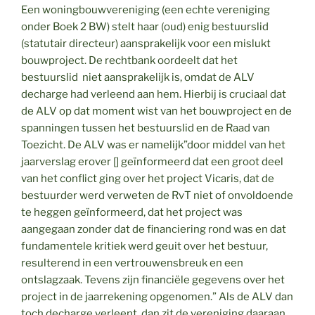
Een woningbouwvereniging (een echte vereniging
onder Boek 2 BW) stelt haar (oud) enig bestuurslid
(statutair directeur) aansprakelijk voor een mislukt
bouwproject. De rechtbank oordeelt dat het
bestuurslid niet aansprakelijk is, omdat de ALV
decharge had verleend aan hem. Hierbij is cruciaal dat
de ALV op dat moment wist van het bouwproject en de
spanningen tussen het bestuurslid en de Raad van
Toezicht. De ALV was er namelijk”door middel van het
jaarverslag erover [] geïnformeerd dat een groot deel
van het conflict ging over het project Vicaris, dat de
bestuurder werd verweten de RvT niet of onvoldoende
te heggen geïnformeerd, dat het project was
aangegaan zonder dat de financiering rond was en dat
fundamentele kritiek werd geuit over het bestuur,
resulterend in een vertrouwensbreuk en een
ontslagzaak. Tevens zijn financiële gegevens over het
project in de jaarrekening opgenomen.” Als de ALV dan
toch decharge verleent, dan zit de vereniging daaraan