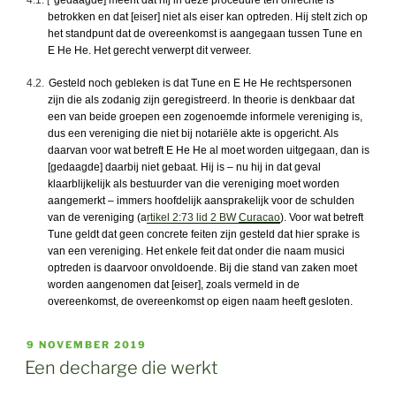
betrokken en dat [eiser] niet als eiser kan optreden. Hij stelt zich op
het standpunt dat de overeenkomst is aangegaan tussen Tune en
E He He. Het gerecht verwerpt dit verweer.
4.2.
Gesteld noch gebleken is dat Tune en E He He rechtspersonen
zijn die als zodanig zijn geregistreerd. In theorie is denkbaar dat
een van beide groepen een zogenoemde informele vereniging is,
dus een vereniging die niet bij notariële akte is opgericht. Als
daarvan voor wat betreft E He He al moet worden uitgegaan, dan is
[gedaagde] daarbij niet gebaat. Hij is – nu hij in dat geval
klaarblijkelijk als bestuurder van die vereniging moet worden
aangemerkt – immers hoofdelijk aansprakelijk voor de schulden
van de vereniging (a
rtikel 2:73 lid 2 BW
Curacao
). Voor wat betreft
Tune geldt dat geen concrete feiten zijn gesteld dat hier sprake is
van een vereniging. Het enkele feit dat onder die naam musici
optreden is daarvoor onvoldoende. Bij die stand van zaken moet
worden aangenomen dat [eiser], zoals vermeld in de
overeenkomst, de overeenkomst op eigen naam heeft gesloten.
GEPLAATST
9 NOVEMBER 2019
OP
Een decharge die werkt