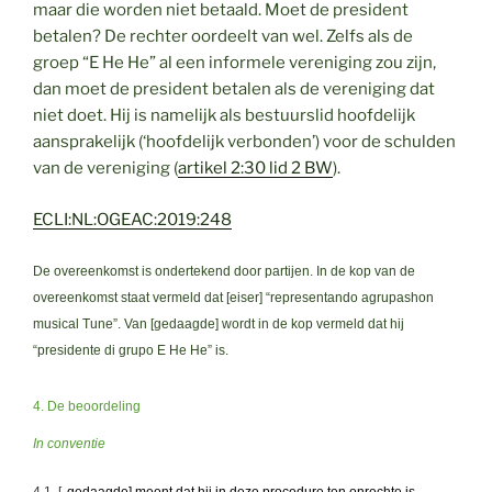
maar die worden niet betaald. Moet de president
betalen? De rechter oordeelt van wel. Zelfs als de
groep “E He He” al een informele vereniging zou zijn,
dan moet de president betalen als de vereniging dat
niet doet. Hij is namelijk als bestuurslid hoofdelijk
aansprakelijk (‘hoofdelijk verbonden’) voor de schulden
van de vereniging (
artikel 2:30 lid 2 BW
).
ECLI:NL:OGEAC:2019:248
De overeenkomst is ondertekend door partijen. In de kop van de
overeenkomst staat vermeld dat [eiser] “representando agrupashon
musical Tune”. Van [gedaagde] wordt in de kop vermeld dat hij
“presidente di grupo E He He” is.
4. De beoordeling
In conventie
4.1. [
gedaagde] meent dat hij in deze procedure ten onrechte is