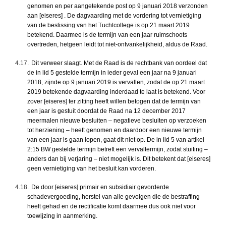
genomen en per aangetekende post op 9 januari 2018 verzonden
aan [eiseres] . De dagvaarding met de vordering tot vernietiging
van de beslissing van het Tuchtcollege is op 21 maart 2019
betekend. Daarmee is de termijn van een jaar ruimschoots
overtreden, hetgeen leidt tot niet-ontvankelijkheid, aldus de Raad.
4.17.
Dit verweer slaagt. Met de Raad is de rechtbank van oordeel dat
de in lid 5 gestelde termijn in ieder geval een jaar na 9 januari
2018, zijnde op 9 januari 2019 is vervallen, zodat de op 21 maart
2019 betekende dagvaarding inderdaad te laat is betekend. Voor
zover [eiseres] ter zitting heeft willen betogen dat de termijn van
een jaar is gestuit doordat de Raad na 12 december 2017
meermalen nieuwe besluiten – negatieve besluiten op verzoeken
tot herziening – heeft genomen en daardoor een nieuwe termijn
van een jaar is gaan lopen, gaat dit niet op. De in lid 5 van artikel
2:15 BW gestelde termijn betreft een vervaltermijn, zodat stuiting –
anders dan bij verjaring – niet mogelijk is. Dit betekent dat [eiseres]
geen vernietiging van het besluit kan vorderen.
4.18.
De door [eiseres] primair en subsidiair gevorderde
schadevergoeding, herstel van alle gevolgen die de bestraffing
heeft gehad en de rectificatie komt daarmee dus ook niet voor
toewijzing in aanmerking.