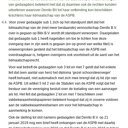
van gedaagden) betekent niet dat zij daarmee ook de rechten konden
uitoefenen waarover Denito BV tot haar ontbinding kon beschikken
krachtens haar lidmaatschap van de ASPB.
4.4.
Voor zover gedaagde sub 1 zich op het standpunt stelt dat het
lidmaatschap van de (niet meer bestaande) vennootschap Denito B.V.
over is gegaan op Bibi B.V. wordt dit standpunt verworpen. Daargelaten
dat gedaagde sub 1 heeft nagelaten om toe te lichten hoe deze
overgang dan in zijn werk is gegaan (en op grond van welke titel) is
onweersproken gesteld dat het lidmaatschap van de ASPB niet
overdraagbaar is, hetgeen overigens ook voortvloeit uit de aard van het
lidmaatschapsrecht.
Voor wat betreft de gedaagden sub 3 tot en met 7 geldt dat het enkele
feit dat (een aantal van hen) het diploma ‘gezel schoorsteenveger’
heeft behaald, niet automatisch met zich mee brengt dat zij lid zijn van
de ASPB. Uit artikel 5 lid 2 van de Statuten van de ASPB volgt dat het
bestuur van de vereniging besluit over de toelating van een aanvrager
als lid. Het feit dat gedaagden 2 tot en met 7 beschikken over
vakbekwaamheidspapieren betekent hooguit dat zij in zoverre voldoen
aan de vakbekwaamheidseisen om voor het lidmaatschap in
aanmerking te komen.
Ook de stelling tot slot namens gedaagden dat Denito B.V. op 21
januari 2019 nog een brief heeft ontvangen van de ASPB met daarbij