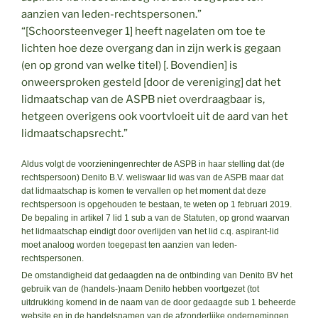
aanzien van leden-rechtspersonen.”
“[Schoorsteenveger 1] heeft nagelaten om toe te
lichten hoe deze overgang dan in zijn werk is gegaan
(en op grond van welke titel) [. Bovendien] is
onweersproken gesteld [door de vereniging] dat het
lidmaatschap van de ASPB niet overdraagbaar is,
hetgeen overigens ook voortvloeit uit de aard van het
lidmaatschapsrecht.”
Aldus volgt de voorzieningenrechter de ASPB in haar stelling dat (de
rechtspersoon) Denito B.V. weliswaar lid was van de ASPB maar dat
dat lidmaatschap is komen te vervallen op het moment dat deze
rechtspersoon is opgehouden te bestaan, te weten op 1 februari 2019.
De bepaling in artikel 7 lid 1 sub a van de Statuten, op grond waarvan
het lidmaatschap eindigt door overlijden van het lid c.q. aspirant-lid
moet analoog worden toegepast ten aanzien van leden-
rechtspersonen.
De omstandigheid dat gedaagden na de ontbinding van Denito BV het
gebruik van de (handels-)naam Denito hebben voortgezet (tot
uitdrukking komend in de naam van de door gedaagde sub 1 beheerde
website en in de handelsnamen van de afzonderlijke ondernemingen