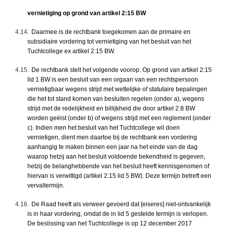
vernietiging op grond van artikel 2:15 BW
4.14.
Daarmee is de rechtbank toegekomen aan de primaire en
subsidiaire vordering tot vernietiging van het besluit van het
Tuchtcollege ex artikel 2:15 BW.
4.15.
De rechtbank stelt het volgende voorop. Op grond van artikel 2:15
lid 1 BW is een besluit van een orgaan van een rechtspersoon
vernietigbaar wegens strijd met wettelijke of statutaire bepalingen
die het tot stand komen van besluiten regelen (onder a), wegens
strijd met de redelijkheid en billijkheid die door artikel 2:8 BW
worden geëist (onder b) of wegens strijd met een reglement (onder
c). Indien men het besluit van het Tuchtcollege wil doen
vernietigen, dient men daartoe bij de rechtbank een vordering
aanhangig te maken binnen een jaar na het einde van de dag
waarop hetzij aan het besluit voldoende bekendheid is gegeven,
hetzij de belanghebbende van het besluit heeft kennisgenomen of
hiervan is verwittigd (artikel 2:15 lid 5 BW). Deze termijn betreft een
vervaltermijn.
4.16.
De Raad heeft als verweer gevoerd dat [eiseres] niet-ontvankelijk
is in haar vordering, omdat de in lid 5 gestelde termijn is verlopen.
De beslissing van het Tuchtcollege is op 12 december 2017