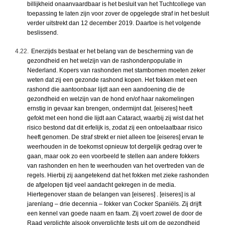
billijkheid onaanvaardbaar is het besluit van het Tuchtcollege van
toepassing te laten zijn voor zover de opgelegde straf in het besluit
verder uitstrekt dan 12 december 2019. Daartoe is het volgende
beslissend.
4.22.
Enerzijds bestaat er het belang van de bescherming van de
gezondheid en het welzijn van de rashondenpopulatie in
Nederland. Kopers van rashonden met stambomen moeten zeker
weten dat zij een gezonde rashond kopen. Het fokken met een
rashond die aantoonbaar lijdt aan een aandoening die de
gezondheid en welzijn van de hond en/of haar nakomelingen
ernstig in gevaar kan brengen, ondermijnt dat. [eiseres] heeft
gefokt met een hond die lijdt aan Cataract, waarbij zij wist dat het
risico bestond dat dit erfelijk is, zodat zij een ontoelaatbaar risico
heeft genomen. De straf strekt er niet alleen toe [eiseres] ervan te
weerhouden in de toekomst opnieuw tot dergelijk gedrag over te
gaan, maar ook zo een voorbeeld te stellen aan andere fokkers
van rashonden en hen te weerhouden van het overtreden van de
regels. Hierbij zij aangetekend dat het fokken met zieke rashonden
de afgelopen tijd veel aandacht gekregen in de media.
Hiertegenover staan de belangen van [eiseres] . [eiseres] is al
jarenlang – drie decennia – fokker van Cocker Spaniëls. Zij drijft
een kennel van goede naam en faam. Zij voert zowel de door de
Raad verplichte alsook onverplichte tests uit om de gezondheid