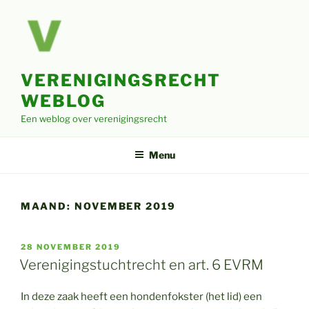
Ga
naar
de
inhoud
VERENIGINGSRECHT
WEBLOG
Een weblog over verenigingsrecht
Menu
MAAND:
NOVEMBER 2019
GEPLAATST
28 NOVEMBER 2019
OP
Verenigingstuchtrecht en art. 6 EVRM
In deze zaak heeft een hondenfokster (het lid) een