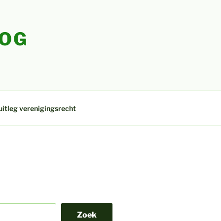
LOG
uitleg verenigingsrecht
Zoek