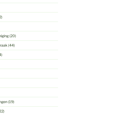
2)
niging
(20)
praak
(44)
4)
ingen
(19)
22)