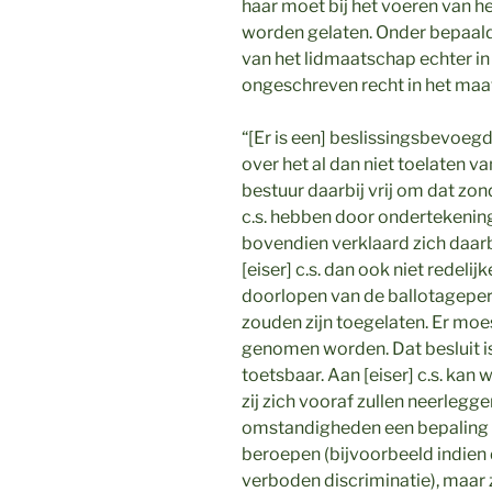
haar moet bij het voeren van h
worden gelaten. Onder bepaal
van het lidmaatschap echter in 
ongeschreven recht in het maa
“[Er is een] beslissingsbevoeg
over het al dan niet toelaten va
bestuur daarbij vrij om dat zon
c.s. hebben door ondertekenin
bovendien verklaard zich daarb
[eiser] c.s. dan ook niet redel
doorlopen van de ballotageper
zouden zijn toegelaten. Er moe
genomen worden. Dat besluit is
toetsbaar. Aan [eiser] c.s. ka
zij zich vooraf zullen neerlegge
omstandigheden een bepaling i
beroepen (bijvoorbeeld indien 
verboden discriminatie), maar