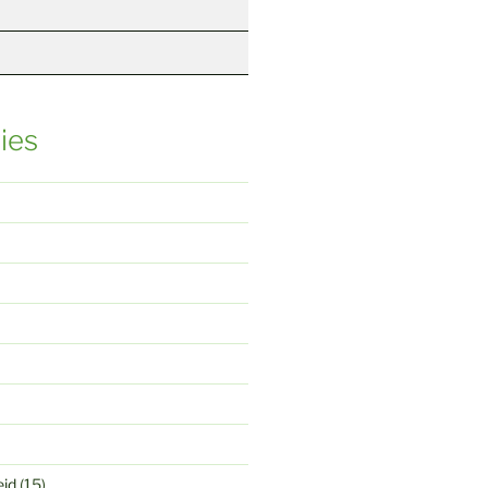
ies
eid
(15)