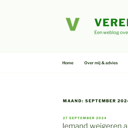
Ga
naar
de
VERE
inhoud
Een weblog ove
Home
Over mij & advies
MAAND:
SEPTEMBER 202
GEPLAATST
27 SEPTEMBER 2024
OP
Iemand weigeren al