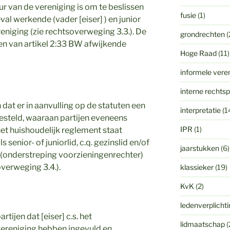
ur van de vereniging is om te beslissen
fusie
(1)
eval werkende (vader [eiser] ) en junior
ereniging (zie rechtsoverweging 3.3.). De
grondrechten
(
n van artikel 2:33 BW afwijkende
Hoge Raad
(11)
informele vere
interne rechts
n dat er in aanvulling op de statuten een
interpretatie
(1
esteld, waaraan partijen eveneens
IPR
(1)
 het huishoudelijk reglement staat
nior- of juniorlid, c.q. gezinslid en/of
jaarstukken
(6)
n (onderstreping voorzieningenrechter)
verweging 3.4.).
klassieker
(19)
KvK
(2)
ledenverplicht
rtijen dat [eiser] c.s. het
lidmaatschap
(
ereniging hebben ingevuld en