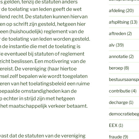
ls gelden, tenzij de statuten anders
 de toelating van leden geeft de wet
afdeling
(20)
lend recht. De statuten kunnen hiervan
afsplitsing
(13)
ten op schrift zijn gesteld, hetgeen hier
in een (huishoudelijk) reglement van de
aftreden
(2)
r de toelating van leden worden gesteld.
alv
(39)
 de instantie die met de toelating is
e eventueel bij statuten of reglement
annotatie
(2)
zicht beslissen. Een motivering van de
beroep
(8)
vereist. De vereniging (haar hiertoe
sel zelf bepalen wie wordt toegelaten
bestuursaanspr
voeren van het toelatingsbeleid een ruime
 bepaalde omstandigheden kan de
contributie
(4)
echter in strijd zijn met hetgeen
decharge
(1)
 het maatschappelijk verkeer betaamt.
democratiebeg
EEX
(1)
vast dat de statuten van de vereniging
fraude
(9)