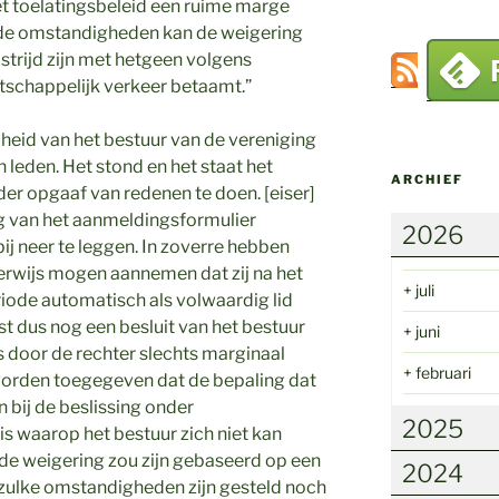
et toelatingsbeleid een ruime marge
de omstandigheden kan de weigering
strijd zijn met hetgeen volgens
tschappelijk verkeer betaamt.”
dheid van het bestuur van de vereniging
n leden. Het stond en het staat het
ARCHIEF
der opgaaf van redenen te doen. [eiser]
g van het aanmeldingsformulier
2026
ij neer te leggen. In zoverre hebben
ijkerwijs mogen aannemen dat zij na het
+
juli
iode automatisch als volwaardig lid
st dus nog een besluit van het bestuur
+
juni
 door de rechter slechts marginaal
+
februari
n worden toegegeven dat de bepaling dat
n bij de beslissing onder
2025
s waarop het bestuur zich niet kan
de weigering zou zijn gebaseerd op een
2024
 zulke omstandigheden zijn gesteld noch