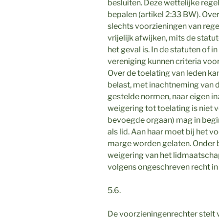
besluiten. Deze wettelijke rege
bepalen (artikel 2:33 BW). Over
slechts voorzieningen van rege
vrijelijk afwijken, mits de statu
het geval is. In de statuten of 
vereniging kunnen criteria voo
Over de toelating van leden kan
belast, met inachtneming van d
gestelde normen, naar eigen in
weigering tot toelating is niet 
bevoegde orgaan) mag in begin
als lid. Aan haar moet bij het 
marge worden gelaten. Onder
weigering van het lidmaatschap 
volgens ongeschreven recht in
5.6.
De voorzieningenrechter stelt 