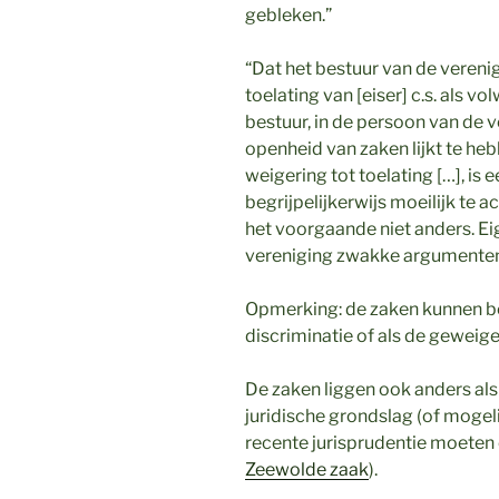
gebleken.”
“Dat het bestuur van de vereni
toelating van [eiser] c.s. als v
bestuur, in de persoon van de voo
openheid van zaken lijkt te he
weigering tot toelating […], is
begrijpelijkerwijs moeilijk te a
het voorgaande niet anders. Ei
vereniging zwakke argumenten
Opmerking: de zaken kunnen bep
discriminatie of als de geweig
De zaken liggen ook anders al
juridische grondslag (of mogelij
recente jurisprudentie moeten 
Zeewolde zaak
).