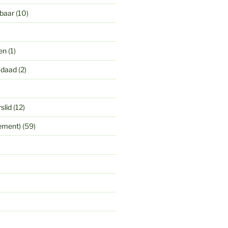
gbaar
(10)
en
(1)
 daad
(2)
slid
(12)
yement)
(59)