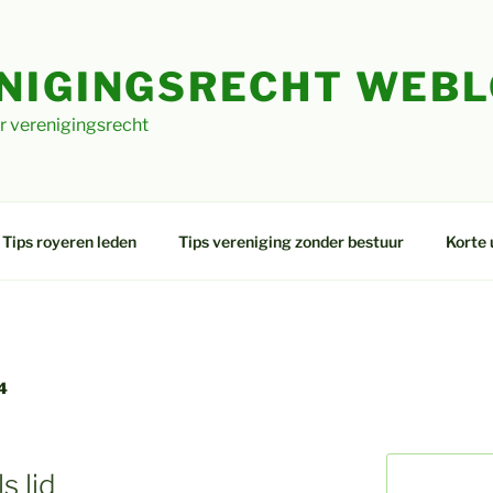
NIGINGSRECHT WEB
r verenigingsrecht
Tips royeren leden
Tips vereniging zonder bestuur
Korte 
4
s lid