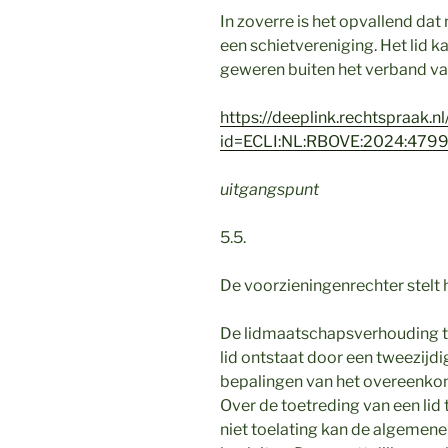
In zoverre is het opvallend da
een schietvereniging. Het lid 
geweren buiten het verband van
https://deeplink.rechtspraak.nl
id=ECLI:NL:RBOVE:2024:479
uitgangspunt
5.5.
De voorzieningenrechter stelt
De lidmaatschapsverhouding t
lid ontstaat door een tweezijd
bepalingen van het overeenko
Over de toetreding van een lid t
niet toelating kan de algemene