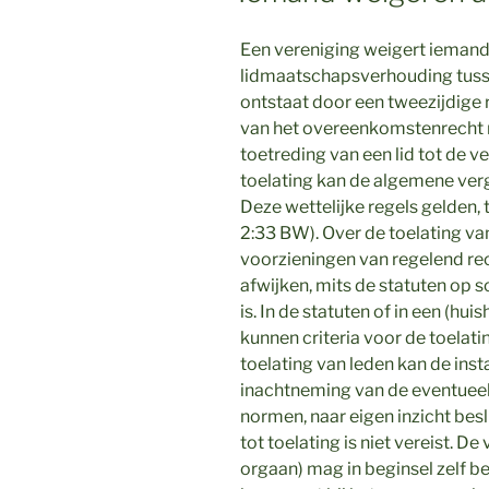
Een vereniging weigert iemand 
lidmaatschapsverhouding tusse
ontstaat door een tweezijdige
van het overeenkomstenrecht 
toetreding van een lid tot de ve
toelating kan de algemene verg
Deze wettelijke regels gelden, 
2:33 BW). Over de toelating va
voorzieningen van regelend rech
afwijken, mits de statuten op sc
is. In de statuten of in een (hu
kunnen criteria voor de toelat
toelating van leden kan de insta
inachtneming van de eventueel 
normen, naar eigen inzicht bes
tot toelating is niet vereist. D
orgaan) mag in beginsel zelf be