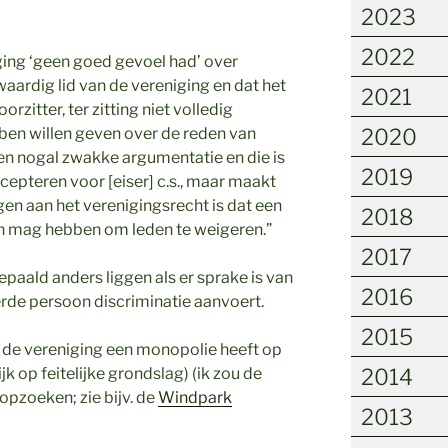
2023
2022
ging ‘geen goed gevoel had’ over
olwaardig lid van de vereniging en dat het
2021
rzitter, ter zitting niet volledig
bben willen geven over de reden van
2020
 een nogal zwakke argumentatie en die is
2019
ccepteren voor [eiser] c.s., maar maakt
gen aan het verenigingsrecht is dat een
2018
 mag hebben om leden te weigeren.”
2017
aald anders liggen als er sprake is van
2016
erde persoon discriminatie aanvoert.
2015
s de vereniging een monopolie heeft op
k op feitelijke grondslag) (ik zou de
2014
opzoeken; zie bijv. de
Windpark
2013