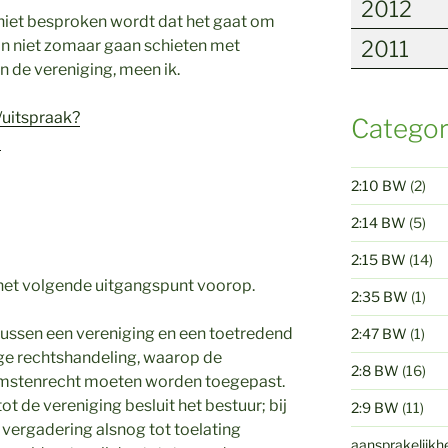
2012
t niet besproken wordt dat het gaat om
kan niet zomaar gaan schieten met
2011
 de vereniging, meen ik.
/uitspraak?
Categor
9
2:10 BW
(2)
2:14 BW
(5)
2:15 BW
(14)
 het volgende uitgangspunt voorop.
2:35 BW
(1)
ussen een vereniging en een toetredend
2:47 BW
(1)
ige rechtshandeling, waarop de
2:8 BW
(16)
mstenrecht moeten worden toegepast.
ot de vereniging besluit het bestuur; bij
2:9 BW
(11)
 vergadering alsnog tot toelating
aansprakelijkh