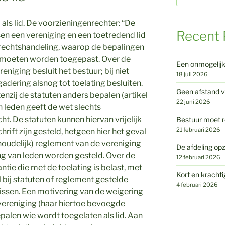
als lid. De voorzieningenrechter: “De
Recent 
n een vereniging en een toetredend lid
 rechtshandeling, waarop de bepalingen
moeten worden toegepast. Over de
Een onmogelij
reniging besluit het bestuur; bij niet
18 juli 2026
adering alsnog tot toelating besluiten.
Geen afstand v
tenzij de statuten anders bepalen (artikel
22 juni 2026
n leden geeft de wet slechts
t. De statuten kunnen hiervan vrijelijk
Bestuur moet r
21 februari 2026
hrift zijn gesteld, hetgeen hier het geval
ishoudelijk) reglement van de vereniging
De afdeling opz
ing van leden worden gesteld. Over de
12 februari 2026
ntie die met de toelating is belast, met
Kort en krachti
bij statuten of reglement gestelde
4 februari 2026
lissen. Een motivering van de weigering
e vereniging (haar hiertoe bevoegde
palen wie wordt toegelaten als lid. Aan