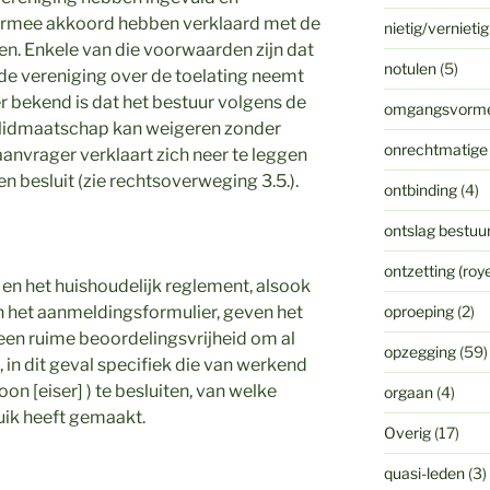
aarmee akkoord hebben verklaard met de
nietig/vernieti
. Enkele van die voorwaarden zijn dat
notulen
(5)
 de vereniging over de toelating neemt
er bekend is dat het bestuur volgens de
omgangsvorm
t lidmaatschap kan weigeren zonder
onrechtmatige
anvrager verklaart zich neer te leggen
en besluit (zie rechtsoverweging 3.5.).
ontbinding
(4)
ontslag bestuur
ontzetting (ro
 en het huishoudelijk reglement, alsook
het aanmeldingsformulier, geven het
oproeping
(2)
een ruime beoordelingsvrijheid om al
opzegging
(59)
, in dit geval specifiek die van werkend
(zoon [eiser] ) te besluiten, van welke
orgaan
(4)
ik heeft gemaakt.
Overig
(17)
quasi-leden
(3)