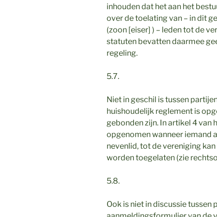
inhouden dat het aan het bestu
over de toelating van – in dit g
(zoon [eiser] ) – leden tot de v
statuten bevatten daarmee gee
regeling.
5.7.
Niet in geschil is tussen partije
huishoudelijk reglement is opg
gebonden zijn. In artikel 4 van
opgenomen wanneer iemand als se
nevenlid, tot de vereniging ka
worden toegelaten (zie rechtso
5.8.
Ook is niet in discussie tussen pa
aanmeldingsformulier van de v