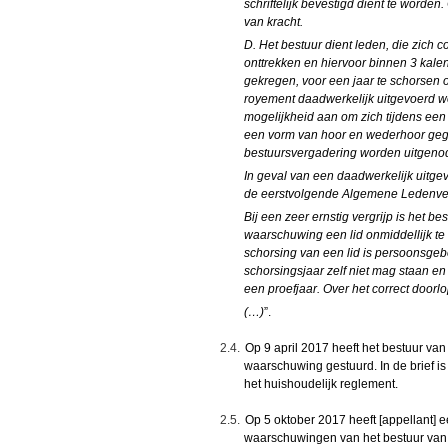
schriftelijk bevestigd dient te worde
van kracht.
D. Het bestuur dient leden, die zich
onttrekken en hiervoor binnen 3 kal
gekregen, voor een jaar te schorsen o
royement daadwerkelijk uitgevoerd wor
mogelijkheid aan om zich tijdens ee
een vorm van hoor en wederhoor gegar
bestuursvergadering worden uitgenod
In geval van een daadwerkelijk uitgev
de eerstvolgende Algemene Ledenverg
Bij een zeer ernstig vergrijp is het b
waarschuwing een lid onmiddellijk te
schorsing van een lid is persoonsgebon
schorsingsjaar zelf niet mag staan en
een proefjaar. Over het correct doorlo
(…)
”.
2.4.
Op 9 april 2017 heeft het bestuur van 
waarschuwing gestuurd. In de brief i
het huishoudelijk reglement.
2.5.
Op 5 oktober 2017 heeft [appellant] e
waarschuwingen van het bestuur van