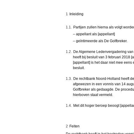
1
Inleiding
1.1.
Partijen zullen hierna als volgt word
– appellant als [appellant]
– geïntimeerde als De Golfbreker.
1.2.
De Algemene Ledenvergadering van D
heeft bij besluit van 3 februari 2018 [
[appellant] is het daar niet mee eens 
besluit.
1.3.
De rechtbank Noord-Holland heeft de
afgewezen in een vonnis van 14 augu
Golfbreker als gedaagde. De procedu
hierboven staat vermeld.
1.4.
Met dit hoger beroep beoogt [appella
2
Feiten
De rechtbank heeft in het bestreden vonni