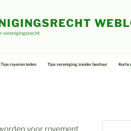
NIGINGSRECHT WEB
r verenigingsrecht
Tips royeren leden
Tips vereniging zonder bestuur
Korte 
worden voor royement