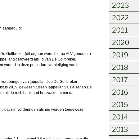
2023
2022
en aangeduid:
2021
2020
2019
e Golfbreker (dit orgaan wordt hierna ALV genoemd)
appellant] geroyeerd als lid van De Golfbreker.
en vordert in deze procedure vernietiging van het
2018
2017
 vorderingen van [appellant] op De Golfbreker
stus 2019, gewezen tussen [appellant] als eiser en De
2016
re bij de rechtbank had het zaaknummer dat
2015
nt] dat zijn vorderingen alsnog worden toegewezen.
2014
2013
s onder 2.1 tot en met 2.9 de feiten weergegeven die