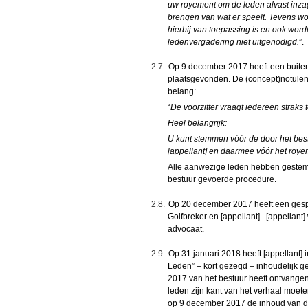
uw royement om de leden alvast inzag
brengen van wat er speelt. Tevens w
hierbij van toepassing is en ook wor
ledenvergadering niet uitgenodigd.
”.
2.7.
Op 9 december 2017 heeft een buite
plaatsgevonden. De (concept)notulen
belang:
“
De voorzitter vraagt iedereen straks
Heel belangrijk:
U kunt stemmen vóór de door het bes
[appellant] en daarmee vóór het roye
Alle aanwezige leden hebben gestemd
bestuur gevoerde procedure.
2.8.
Op 20 december 2017 heeft een gesp
Golfbreker en [appellant] . [appellant
advocaat.
2.9.
Op 31 januari 2018 heeft [appellant]
Leden” – kort gezegd – inhoudelijk ge
2017 van het bestuur heeft ontvangen. 
leden zijn kant van het verhaal moet
op 9 december 2017 de inhoud van de