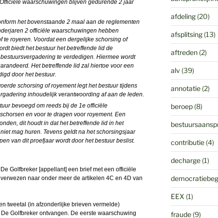
n. Officiële waarschuwingen blijven gedurende 2 jaar
afdeling
(20)
 conform het bovenstaande 2 maal aan de reglementen
enderjaren 2 officiële waarschuwingen hebben
afsplitsing
(13)
f te royeren. Voordat een dergelijke schorsing of
dt biedt het bestuur het betreffende lid de
aftreden
(2)
n bestuursvergadering te verdedigen. Hiermee wordt
andeerd. Het betreffende lid zal hiertoe voor een
alv
(39)
igd door het bestuur.
oerde schorsing of royement legt het bestuur tijdens
annotatie
(2)
adering inhoudelijk verantwoording af aan de leden.
estuur bevoegd om reeds bij de 1e officiële
beroep
(8)
 schorsen en voor te dragen voor royement. Een
den, dit houdt in dat het betreffende lid in het
bestuursaanspr
 niet mag huren. Tevens geldt na het schorsingsjaar
pen van dit proefjaar wordt door het bestuur beslist.
contributie
(4)
decharge
(1)
De Golfbreker [appellant] een brief met een officiële
democratiebeg
s verwezen naar onder meer de artikelen 4C en 4D van
EEX
(1)
en tweetal (in afzonderlijke brieven vermelde)
 De Golfbreker ontvangen. De eerste waarschuwing
fraude
(9)