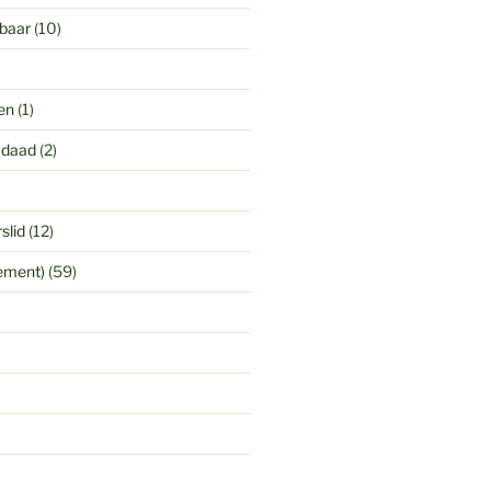
gbaar
(10)
en
(1)
 daad
(2)
slid
(12)
yement)
(59)