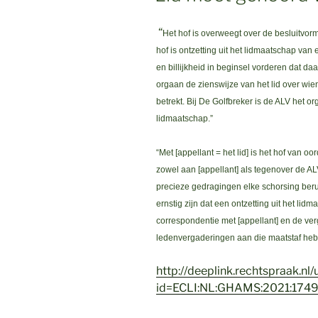
“
Het hof is overweegt over de besluitvor
hof is ontzetting uit het lidmaatschap van
en billijkheid in beginsel vorderen dat da
orgaan de zienswijze van het lid over wie
betrekt. Bij De Golfbreker is de ALV het org
lidmaatschap.”
“
Met [appellant = het lid] is het hof van 
zowel aan [appellant] als tegenover de AL
precieze gedragingen elke schorsing beru
ernstig zijn dat een ontzetting uit het lid
correspondentie met [appellant] en de v
ledenvergaderingen aan die maatstaf hebb
http://deeplink.rechtspraak.nl/
id=ECLI:NL:GHAMS:2021:174