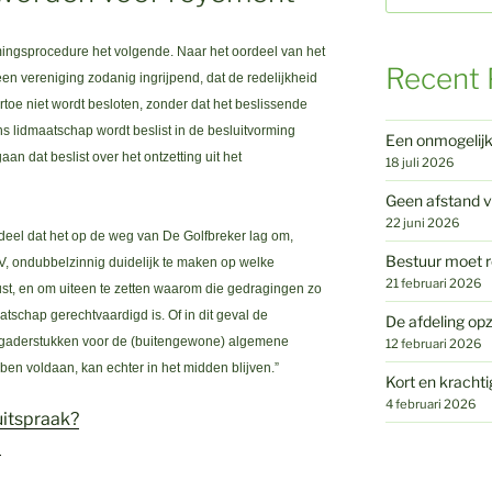
mingsprocedure het volgende. Naar het oordeel van het
Recent 
 een vereniging zodanig ingrijpend, dat de redelijkheid
artoe niet wordt besloten, zonder dat het beslissende
ns lidmaatschap wordt beslist in de besluitvorming
Een onmogelij
aan dat beslist over het ontzetting uit het
18 juli 2026
Geen afstand v
22 juni 2026
oordeel dat het op de weg van De Golfbreker lag om,
Bestuur moet r
V, ondubbelzinnig duidelijk te maken op welke
21 februari 2026
st, en om uiteen te zetten waarom die gedragingen zo
maatschap gerechtvaardigd is. Of in dit geval de
De afdeling opz
ergaderstukken voor de (buitengewone) algemene
12 februari 2026
en voldaan, kan echter in het midden blijven.”
Kort en krachti
4 februari 2026
uitspraak?
9