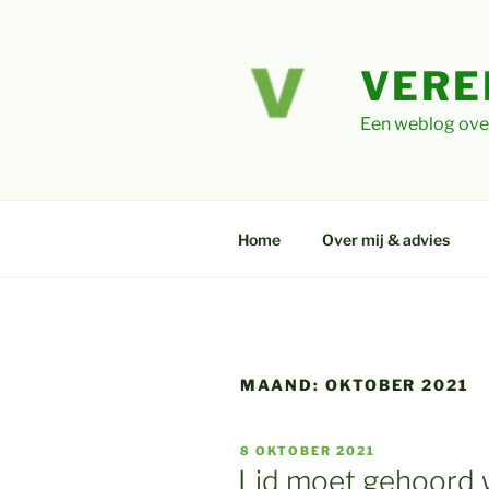
Ga
naar
de
VERE
inhoud
Een weblog ove
Home
Over mij & advies
MAAND:
OKTOBER 2021
GEPLAATST
8 OKTOBER 2021
OP
Lid moet gehoord 