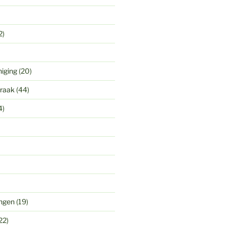
2)
niging
(20)
praak
(44)
4)
ingen
(19)
22)