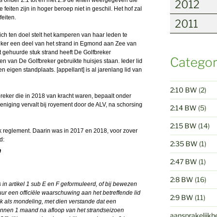
2012
feiten zijn in hoger beroep niet in geschil. Het hof zal
eiten.
2011
ich ten doel stelt het kamperen van haar leden te
eker een deel van het strand in Egmond aan Zee van
gehuurde stuk strand heeft De Golfbreker
Categor
n van De Golfbreker gebruikte huisjes staan. Ieder lid
n eigen standplaats. [appellant] is al jarenlang lid van
2:10 BW
(2)
breker die in 2018 van kracht waren, bepaalt onder
eniging vervalt bij royement door de ALV, na schorsing
2:14 BW
(5)
2:15 BW
(14)
k reglement. Daarin was in 2017 en 2018, voor zover
d:
2:35 BW
(1)
n
2:47 BW
(1)
2:8 BW
(16)
s in artikel 1 sub E en F geformuleerd, of bij bewezen
ur een officiële waarschuwing aan het betreffende lid
2:9 BW
(11)
jk als mondeling, met dien verstande dat een
nen 1 maand na afloop van het strandseizoen
aansprakelijkh