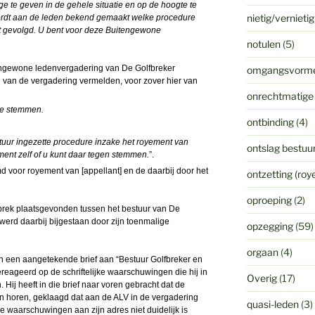
e te geven in de gehele situatie en op de hoogte te
nietig/vernieti
ordt aan de leden bekend gemaakt welke procedure
dt gevolgd. U bent voor deze Buitengewone
notulen
(5)
ngewone ledenvergadering van De Golfbreker
omgangsvorm
 van de vergadering vermelden, voor zover hier van
onrechtmatige
 te stemmen.
ontbinding
(4)
tuur ingezette procedure inzake het royement van
ontslag bestuur
ment zelf of u kunt daar tegen stemmen.
”.
 voor royement van [appellant] en de daarbij door het
ontzetting (ro
oproeping
(2)
rek plaatsgevonden tussen het bestuur van De
] werd daarbij bijgestaan door zijn toenmalige
opzegging
(59)
orgaan
(4)
 in een aangetekende brief aan “Bestuur Golfbreker en
reageerd op de schriftelijke waarschuwingen die hij in
Overig
(17)
Hij heeft in die brief naar voren gebracht dat de
en horen, geklaagd dat aan de ALV in de vergadering
quasi-leden
(3)
 waarschuwingen aan zijn adres niet duidelijk is