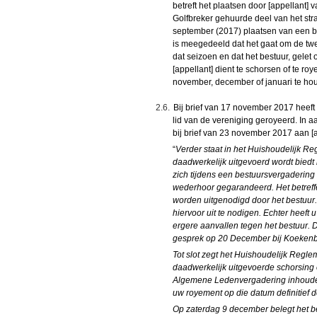
betreft het plaatsen door [appellant] 
Golfbreker gehuurde deel van het str
september (2017) plaatsen van een b
is meegedeeld dat het gaat om de twe
dat seizoen en dat het bestuur, gelet 
[appellant] dient te schorsen of te roy
november, december of januari te ho
2.6.
Bij brief van 17 november 2017 heeft 
lid van de vereniging geroyeerd. In a
bij brief van 23 november 2017 aan [a
“
Verder staat in het Huishoudelijk Re
daadwerkelijk uitgevoerd wordt biedt 
zich tijdens een bestuursvergadering
wederhoor gegarandeerd. Het betreffe
worden uitgenodigd door het bestuur
hiervoor uit te nodigen. Echter hee
ergere aanvallen tegen het bestuur. 
gesprek op 20 December bij Koekenbi
Tot slot zegt het Huishoudelijk Regl
daadwerkelijk uitgevoerde schorsing 
Algemene Ledenvergadering inhoudelij
uw royement op die datum definitief 
Op zaterdag 9 december belegt het 