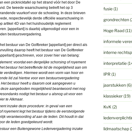
van een picknicktafel op het strand vóór het door De
and. De tweede waarschuwing betreft het op 3
fusie
(1)
randende vuurkorf voor de schoeiing. In deze brieven
ede, respectievelijk derde officiële waarschuwing in
grondrechten
(
op artikel 4D van het huishoudelijk reglement
eren. [appellant] is daarbij uitgenodigd voor een in
Hoge Raad
(11)
uden bestuursvergadering.
informele vere
het bestuur van De Golfbreker [appellant] per direct als
anvulling daarop heeft het bestuur van De Golfbreker
interne rechts
ppellant] geschreven, voor zover hier van belang:
glement: voordat een dergelijke schorsing of royement
interpretatie
(1
het bestuur het betreffende lid de mogelijkheid aan om
 te verdedigen. Hiermee wordt een vorm van hoor en
IPR
(1)
nde lid zal hiertoe voor een bestuursvergadering
. Het bestuur heeft u daarom ook aangegeven u
jaarstukken
(6)
ft u deze aangeboden mogelijkheid beantwoord met nog
Desondanks nodigt het bestuur u alsnog uit voor een
klassieker
(19)
er te Alkmaar.
ement inzake deze procedure: in geval van een
KvK
(2)
of royement legt het bestuur tijdens de eerstvolgende
k verantwoording af aan de leden. Dit houdt in dat
ledenverplicht
door de leden goedgekeurd wordt.
lidmaatschap
(
bestuur een Buitengewone Ledenvergadering inzake