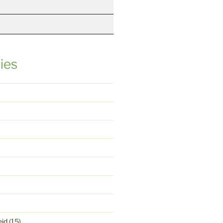
ies
eid
(15)