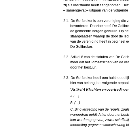
zij als vaststaand heeft aangenomen. Deze 
– samengevat – uitgaan van de volgende f
2.1.
De Golfbreker is een vereniging die z
bevorderen. Daartoe heeft De Golfbr
de gemeente Bergen gehuurd. Op het 
staanplaatsen waarop de door de lede
van de vereniging heeft in beginsel ee
De Golfbreker.
2.2.
Artikel 8 van de statuten van De Golf
meer dat het lidmaatschap van de ver
door het bestuur.
2.3.
De Golfbreker heeft een huishoudelij
hier van belang, het volgende bepaal
“
Artikel 4 Klachten en overtredinge
A.(…).
B. (…).
C. Bij overtreding van de regels, zoal
wangedrag geldt dat er door het bestu
kan worden gegeven, zowel schrifteli
mondeling gegeven waarschuwing bin