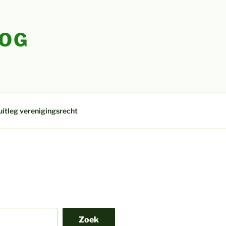
LOG
uitleg verenigingsrecht
Zoek