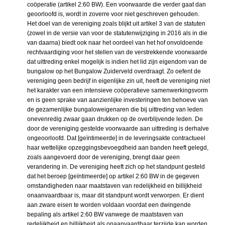
coöperatie (artikel 2:60 BW). Een voorwaarde die verder gaat dan
geoorloofd is, wordt in zoverre voor niet geschreven gehouden.
Het doel van de vereniging zoals blijkt uit artikel 3 van de statuten
(zowel in de versie van voor de statutenwijziging in 2016 als in die
van daarna) biedt ook naar het oordeel van het hof onvoldoende
rechtvaardiging voor het stellen van de verstrekkende voorwaarde
dat uittreding enkel mogelijk is indien het lid zijn eigendom van de
bungalow op het Bungalow Zuiderveld overdraagt. Zo oefent de
vereniging geen bedrijf in eigenlijke zin uit, heeft de vereniging niet
het karakter van een intensieve coöperatieve samenwerkingsvorm
en is geen sprake van aanzienlijke investeringen ten behoeve van
de gezamenlijke bungaloweigenaren die bij uittreding van leden
onevenredig zwaar gaan drukken op de overblijvende leden. De
door de vereniging gestelde voorwaarde aan uittreding is derhalve
ongeoorloofd. Dat [geïntimeerde] in de leveringsakte contractueel
haar wettelijke opzeggingsbevoegdheid aan banden heeft gelegd,
zoals aangevoerd door de vereniging, brengt daar geen
verandering in. De vereniging heeft zich op het standpunt gesteld
dat het beroep [geïntimeerde] op artikel 2:60 BW in de gegeven
omstandigheden naar maatstaven van redelijkheid en billijkheid
onaanvaardbaar is, maar dit standpunt wordt verworpen. Er dient
aan zware eisen te worden voldaan voordat een dwingende
bepaling als artikel 2:60 BW vanwege de maatstaven van
redelijkheid en billijkheid als onaanvaardbaar terzijde kan worden