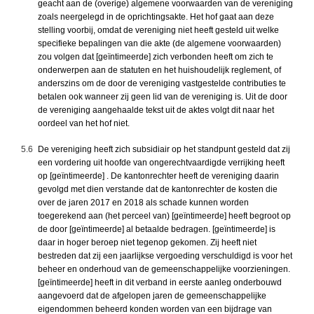
geacht aan de (overige) algemene voorwaarden van de vereniging
zoals neergelegd in de oprichtingsakte. Het hof gaat aan deze
stelling voorbij, omdat de vereniging niet heeft gesteld uit welke
specifieke bepalingen van die akte (de algemene voorwaarden)
zou volgen dat [geïntimeerde] zich verbonden heeft om zich te
onderwerpen aan de statuten en het huishoudelijk reglement, of
anderszins om de door de vereniging vastgestelde contributies te
betalen ook wanneer zij geen lid van de vereniging is. Uit de door
de vereniging aangehaalde tekst uit de aktes volgt dit naar het
oordeel van het hof niet.
5.6
De vereniging heeft zich subsidiair op het standpunt gesteld dat zij
een vordering uit hoofde van ongerechtvaardigde verrijking heeft
op [geïntimeerde] . De kantonrechter heeft de vereniging daarin
gevolgd met dien verstande dat de kantonrechter de kosten die
over de jaren 2017 en 2018 als schade kunnen worden
toegerekend aan (het perceel van) [geïntimeerde] heeft begroot op
de door [geïntimeerde] al betaalde bedragen. [geïntimeerde] is
daar in hoger beroep niet tegenop gekomen. Zij heeft niet
bestreden dat zij een jaarlijkse vergoeding verschuldigd is voor het
beheer en onderhoud van de gemeenschappelijke voorzieningen.
[geïntimeerde] heeft in dit verband in eerste aanleg onderbouwd
aangevoerd dat de afgelopen jaren de gemeenschappelijke
eigendommen beheerd konden worden van een bijdrage van