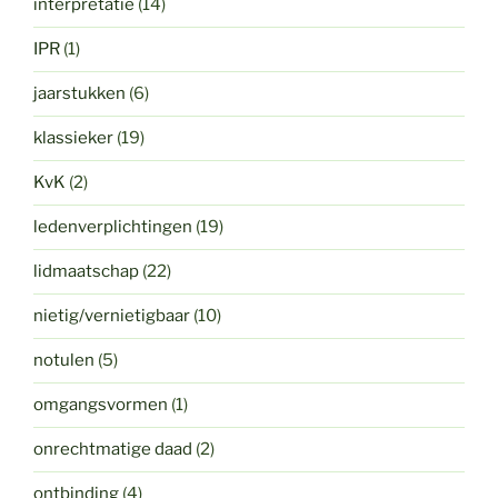
interpretatie
(14)
IPR
(1)
jaarstukken
(6)
klassieker
(19)
KvK
(2)
ledenverplichtingen
(19)
lidmaatschap
(22)
nietig/vernietigbaar
(10)
notulen
(5)
omgangsvormen
(1)
onrechtmatige daad
(2)
ontbinding
(4)