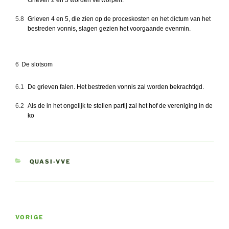
5.8
Grieven 4 en 5, die zien op de proceskosten en het dictum van het
bestreden vonnis, slagen gezien het voorgaande evenmin.
6
De slotsom
6.1
De grieven falen. Het bestreden vonnis zal worden bekrachtigd.
6.2
Als de in het ongelijk te stellen partij zal het hof de vereniging in de
ko
CATEGORIEËN
QUASI-VVE
Bericht
Vorig
VORIGE
navigatie