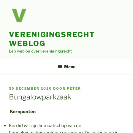
Ga
naar
de
inhoud
VERENIGINGSRECHT
WEBLOG
Een weblog over verenigingsrecht
Menu
GEPLAATST
30 DECEMBER 2020
DOOR
PETER
OP
Bungalowparkzaak
Kernpunten
Een lid wil zijn lidmaatschap van de
bungalowparkvereniging opzeggen. De vereniging is