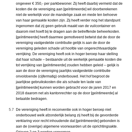
ongeveer € 350,- per parkbewoner. Zij heeft daarbij vermeld dat de
kosten die de vereniging aan [geïntimeerde] wil doorberekenen
niet de werkelijk voor de mandelige zaak en mede ten behoeve
van haar gemaakte kosten zijn. Zij heeft verder nog het standpunt
ingenomen dat zij geen gebruik maakt van de vuilcontainer en
daarom niet hoeft bij te dragen aan de betreffende beheerkosten.
[geïntimeerde] heeft daarmee gemotiveerd betwist dat de door de
vereniging vastgestelde contributie gelijk is aan de door de
vereniging geleden schade uit hoofde van ongerechtvaardigde
verrijking. De vereniging heeft ook in hoger beroep haar stelling
dat haar schade – bestaande uit de werkelijk gemaakte kosten die
tot verrijking van [geïntimeerde] zouden hebben geleid – gelijk is
aan de door de vereniging jaarlijks vastgestelde contributie
onvoldoende (cijfermatig) onderbouwd. Het hof begroot de
jaarlijkse gebruikskosten die als schade ten laste van
[geïntimeerde] kunnen worden gebracht voor de jaren 2017 en
2018 daarom net als kantonrechter op de door [geïntimeerde] al
betaalde bedragen.
5.7
De vereniging heeft in reconventie ook in hoger beroep niet
onderbouwd welk afzonderlijk belang zij heeft bij de gevorderde
verklaring voor recht inhoudende dat [geïntimeerde] gebonden is
aan de (overige) algemene voorwaarden uit de oprichtingsakte.
Grieven 2 en 3 worden verworpen.