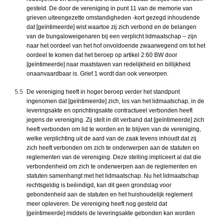
gesteld. De door de vereniging in punt 11 van de memorie van
grieven uiteengezette omstandigheden -kort gezegd inhoudende
dat [geïntimeerde] wist waartoe zij zich verbond en de belangen
van de bungaloweigenaren bij een verplicht lidmaatschap – zijn
naar het oordeel van het hof onvoldoende zwaarwegend om tot het
oordeel te komen dat het beroep op artikel 2:60 BW door
[geïntimeerde] naar maatstaven van redelijkheid en billijkheid
onaanvaardbaar is. Grief 1 wordt dan ook verworpen.
5.5
De vereniging heeft in hoger beroep verder het standpunt
ingenomen dat [geïntimeerde] zich, los van het lidmaatschap, in de
leveringsakte en oprichtingsakte contractueel verbonden heeft
jegens de vereniging. Zij stelt in dit verband dat [geïntimeerde] zich
heeft verbonden om lid te worden en te blijven van de vereniging,
welke verplichting uit de aard van de zaak tevens inhoudt dat zij
zich heeft verbonden om zich te onderwerpen aan de statuten en
reglementen van de vereniging. Deze stelling impliceert al dat die
verbondenheid om zich te onderwerpen aan de reglementen en
statuten samenhangt met het lidmaatschap. Nu het lidmaatschap
rechtsgeldig is beëindigd, kan dit geen grondslag voor
gebondenheid aan de statuten en het huishoudelijk reglement
meer opleveren. De vereniging heeft nog gesteld dat
[geïntimeerde] middels de leveringsakte gebonden kan worden