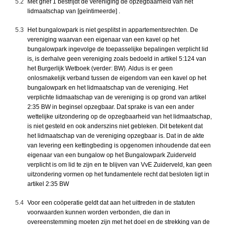
5.2
Met grief 1 bestrijdt de vereniging de opzegbaarheid van het
lidmaatschap van [geïntimeerde] .
5.3
Het bungalowpark is niet gesplitst in appartementsrechten. De
vereniging waarvan een eigenaar van een kavel op het
bungalowpark ingevolge de toepasselijke bepalingen verplicht lid
is, is derhalve geen vereniging zoals bedoeld in artikel 5:124 van
het Burgerlijk Wetboek (verder: BW). Aldus is er geen
onlosmakelijk verband tussen de eigendom van een kavel op het
bungalowpark en het lidmaatschap van de vereniging. Het
verplichte lidmaatschap van de vereniging is op grond van artikel
2:35 BW in beginsel opzegbaar. Dat sprake is van een ander
wettelijke uitzondering op de opzegbaarheid van het lidmaatschap,
is niet gesteld en ook anderszins niet gebleken. Dit betekent dat
het lidmaatschap van de vereniging opzegbaar is. Dat in de akte
van levering een kettingbeding is opgenomen inhoudende dat een
eigenaar van een bungalow op het Bungalowpark Zuiderveld
verplicht is om lid te zijn en te blijven van VvE Zuiderveld, kan geen
uitzondering vormen op het fundamentele recht dat besloten ligt in
artikel 2:35 BW
5.4
Voor een coöperatie geldt dat aan het uittreden in de statuten
voorwaarden kunnen worden verbonden, die dan in
overeenstemming moeten zijn met het doel en de strekking van de