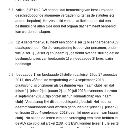
5.7.
Artikel 2:37 lid 2 BW bepaalt dat benoeming van bestuursleden
geschiedt door de algemene vergadering (tenzij de statuten iets
anders bepalen). Het zesde lid van dat artikel bepaalt dat een
bestuurslid te allen tijde door het orgaan dat hem heeft benoemd
kan worden ontslagen.
5.8.
Op 4 september 2018 heeft een door [eiser 1] bijeengeroepen ALV
plaatsgevonden. Op die vergadering is door vier personen, onder
wie [eiser 1] , [eiser 2] en [naam 2] , gestemd over de stelling dat de
bestuursfuncties van [gedaagde 1] en [gedaagde 2] terecht zijn
beëindigd.
5.9.
[gedaagde 1] en [gedaagde 2] stellen dat [eiser 1] op 17 augustus
2017, dus vóórdat de vergadering van 4 september 2018
plaatsvond, is ontslagen als bestuurder van [naam club] , en dat
[eiser 1] , [eiser 2] en [naam 2] op 20 juli 2018, eveneens dus vóór
4 september 2018, zijn ontzet uit hun lidmaatschap van [naam
club] . Vooralsnog lijkt dit een rechtsgeldig besluit. Het moet er
daarom voorshands voor worden gehouden dat [eiser 1] , [eiser 2]
en [naam 2] op 4 september 2018 geen lid meer waren van [naam
club] . Nu alleen de leden van een vereniging een stem hebben in
de ALV (zo volgt uit artikel 2:38 lid 1 BW), konden [eiser 1] , [eiser 2]