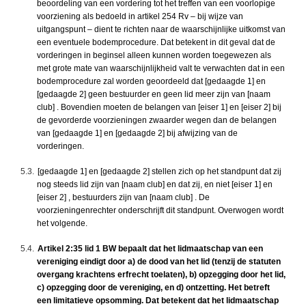
beoordeling van een vordering tot het treffen van een voorlopige
voorziening als bedoeld in artikel 254 Rv – bij wijze van
uitgangspunt – dient te richten naar de waarschijnlijke uitkomst van
een eventuele bodemprocedure. Dat betekent in dit geval dat de
vorderingen in beginsel alleen kunnen worden toegewezen als
met grote mate van waarschijnlijkheid valt te verwachten dat in een
bodemprocedure zal worden geoordeeld dat [gedaagde 1] en
[gedaagde 2] geen bestuurder en geen lid meer zijn van [naam
club] . Bovendien moeten de belangen van [eiser 1] en [eiser 2] bij
de gevorderde voorzieningen zwaarder wegen dan de belangen
van [gedaagde 1] en [gedaagde 2] bij afwijzing van de
vorderingen.
5.3.
[gedaagde 1] en [gedaagde 2] stellen zich op het standpunt dat zij
nog steeds lid zijn van [naam club] en dat zij, en niet [eiser 1] en
[eiser 2] , bestuurders zijn van [naam club] . De
voorzieningenrechter onderschrijft dit standpunt. Overwogen wordt
het volgende.
5.4.
Artikel 2:35 lid 1 BW bepaalt dat het lidmaatschap van een
vereniging eindigt door a) de dood van het lid (tenzij de statuten
overgang krachtens erfrecht toelaten), b) opzegging door het lid,
c) opzegging door de vereniging, en d) ontzetting. Het betreft
een limitatieve opsomming. Dat betekent dat het lidmaatschap