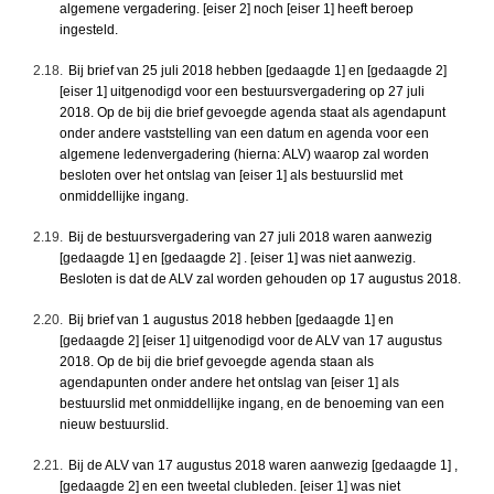
algemene vergadering. [eiser 2] noch [eiser 1] heeft beroep
ingesteld.
2.18.
Bij brief van 25 juli 2018 hebben [gedaagde 1] en [gedaagde 2]
[eiser 1] uitgenodigd voor een bestuursvergadering op 27 juli
2018. Op de bij die brief gevoegde agenda staat als agendapunt
onder andere vaststelling van een datum en agenda voor een
algemene ledenvergadering (hierna: ALV) waarop zal worden
besloten over het ontslag van [eiser 1] als bestuurslid met
onmiddellijke ingang.
2.19.
Bij de bestuursvergadering van 27 juli 2018 waren aanwezig
[gedaagde 1] en [gedaagde 2] . [eiser 1] was niet aanwezig.
Besloten is dat de ALV zal worden gehouden op 17 augustus 2018.
2.20.
Bij brief van 1 augustus 2018 hebben [gedaagde 1] en
[gedaagde 2] [eiser 1] uitgenodigd voor de ALV van 17 augustus
2018. Op de bij die brief gevoegde agenda staan als
agendapunten onder andere het ontslag van [eiser 1] als
bestuurslid met onmiddellijke ingang, en de benoeming van een
nieuw bestuurslid.
2.21.
Bij de ALV van 17 augustus 2018 waren aanwezig [gedaagde 1] ,
[gedaagde 2] en een tweetal clubleden. [eiser 1] was niet