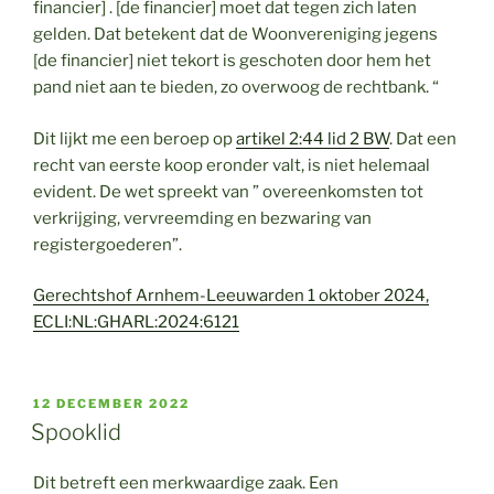
financier] . [de financier] moet dat tegen zich laten
gelden. Dat betekent dat de Woonvereniging jegens
[de financier] niet tekort is geschoten door hem het
pand niet aan te bieden, zo overwoog de rechtbank. “
Dit lijkt me een beroep op
artikel 2:44 lid 2 BW
. Dat een
recht van eerste koop eronder valt, is niet helemaal
evident. De wet spreekt van ” overeenkomsten tot
verkrijging, vervreemding en bezwaring van
registergoederen”.
Gerechtshof Arnhem-Leeuwarden 1 oktober 2024,
ECLI:NL:GHARL:2024:6121
GEPLAATST
12 DECEMBER 2022
OP
Spooklid
Dit betreft een merkwaardige zaak. Een