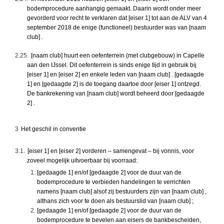
bodemprocedure aanhangig gemaakt. Daarin wordt onder meer
gevorderd voor recht te verklaren dat [eiser 1] tot aan de ALV van 4
september 2018 de enige (functioneel) bestuurder was van [naam
club] .
2.25.
[naam club] huurt een oefenterrein (met clubgebouw) in Capelle
aan den IJssel. Dit oefenterrein is sinds enige tijd in gebruik bij
[eiser 1] en [eiser 2] en enkele leden van [naam club] . [gedaagde
1] en [gedaagde 2] is de toegang daartoe door [eiser 1] ontzegd.
De bankrekening van [naam club] wordt beheerd door [gedaagde
2] .
3
Het geschil in conventie
3.1.
[eiser 1] en [eiser 2] vorderen – samengevat – bij vonnis, voor
zoveel mogelijk uitvoerbaar bij voorraad:
[gedaagde 1] en/of [gedaagde 2] voor de duur van de
bodemprocedure te verbieden handelingen te verrichten
namens [naam club] alsof zij bestuurders zijn van [naam club] ,
althans zich voor te doen als bestuurslid van [naam club] ;
[gedaagde 1] en/of [gedaagde 2] voor de duur van de
bodemprocedure te bevelen aan eisers de bankbescheiden,