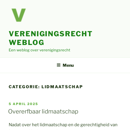
Ga
naar
de
inhoud
VERENIGINGSRECHT
WEBLOG
Een weblog over verenigingsrecht
Menu
CATEGORIE:
LIDMAATSCHAP
GEPLAATST
5 APRIL 2025
OP
Overerfbaar lidmaatschap
Nadat over het lidmaatschap en de gerechtigheid van