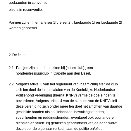
gedaagden in conventie,
eisers in reconventie,
Partijen zullen hierna [eiser 1] , [eiser 2] , [gedaagde 1] en [gedaagde 2]
worden genoemd.
2
De feiten
2.1.
Partijen zijn allen betrokken bij [naam club] , een
hondendressuurclub in Capelle aan den IJssel.
2.2.
Volgens artikel 3 van het reglement van [naam club] stelt de club
zich ten doel de in de statuten van de Koninklijke Nederlandse
Politiehond Vereniging (hierna: KNPV) vermelde doeleinden te
bevorderen. Volgens artikel 4 van de statuten van de KNPV stelt
deze vereniging zich onder meer ten doel het africhten van daartoe
geschikte honden als politiehonden, bewakingshonden,
speurhonden en reddingshonden, eventueel ook voor andere
diensten en taken. Bij gebleken geschiktheid van de hond wordt
deze door de eigenaar verkocht aan de politie en/of de