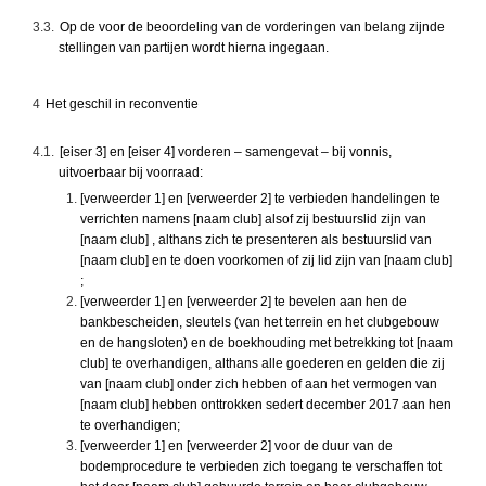
3.3.
Op de voor de beoordeling van de vorderingen van belang zijnde
stellingen van partijen wordt hierna ingegaan.
4
Het geschil in reconventie
4.1.
[eiser 3] en [eiser 4] vorderen – samengevat – bij vonnis,
uitvoerbaar bij voorraad:
[verweerder 1] en [verweerder 2] te verbieden handelingen te
verrichten namens [naam club] alsof zij bestuurslid zijn van
[naam club] , althans zich te presenteren als bestuurslid van
[naam club] en te doen voorkomen of zij lid zijn van [naam club]
;
[verweerder 1] en [verweerder 2] te bevelen aan hen de
bankbescheiden, sleutels (van het terrein en het clubgebouw
en de hangsloten) en de boekhouding met betrekking tot [naam
club] te overhandigen, althans alle goederen en gelden die zij
van [naam club] onder zich hebben of aan het vermogen van
[naam club] hebben onttrokken sedert december 2017 aan hen
te overhandigen;
[verweerder 1] en [verweerder 2] voor de duur van de
bodemprocedure te verbieden zich toegang te verschaffen tot