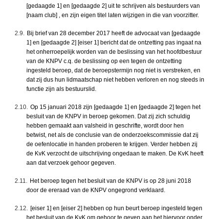
[gedaagde 1] en [gedaagde 2] uit te schrijven als bestuurders van
[naam club] , en zijn eigen titel laten wijzigen in die van voorzitter.
2.9.
Bij brief van 28 december 2017 heeft de advocaat van [gedaagde
1] en [gedaagde 2] [eiser 1] bericht dat de ontzetting pas ingaat na
het onherroepelijk worden van de beslissing van het hoofdbestuur
van de KNPV c.q. de beslissing op een tegen de ontzetting
ingesteld beroep, dat de beroepstermijn nog niet is verstreken, en
dat zij dus hun lidmaatschap niet hebben verloren en nog steeds in
functie zijn als bestuurslid.
2.10.
Op 15 januari 2018 zijn [gedaagde 1] en [gedaagde 2] tegen het
besluit van de KNPV in beroep gekomen. Dat zij zich schuldig
hebben gemaakt aan valsheid in geschrifte, wordt door hen
betwist, net als de conclusie van de onderzoekscommissie dat zij
de oefenlocatie in handen proberen te krijgen. Verder hebben zij
de KvK verzocht de uitschrijving ongedaan te maken. De KvK heeft
aan dat verzoek gehoor gegeven.
2.11.
Het beroep tegen het besluit van de KNPV is op 28 juni 2018
door de ereraad van de KNPV ongegrond verklaard.
2.12.
[eiser 1] en [eiser 2] hebben op hun beurt beroep ingesteld tegen
het besluit van de KvK om gehoor te geven aan het hiervoor onder