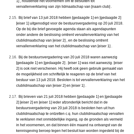
1] , houdende het voornemen om te besluiten tot
vervallenverklaring van zijn lidmaatschap van [naam club] .
2.15.
Bij brief van 13 juli 2018 hebben [gedaagde 1] en [gedaagde 2]
[eiser 1] uitgenodigd voor de bestuursvergadering op 20 juli 2018.
Op de bij die brief gevoegde agenda staan als agendapunten
onder andere de beslissing omtrent vervallenverklaring van het
clublidmaatschap van [eiser 2] , en de beslissing omtrent
vervallenverklaring van het clublidmaatschap van [eiser 1] .
2.16.
Bij de bestuursvergadering van 20 juli 2018 waren aanwezig
[gedaagde 1] en [gedaagde 2] . [eiser 1] was niet aanwezig. [eiser
2] is ook niet verschenen. Hij heeft ook geen gebruik gemaakt van
de mogelijkheid om schriftelijk te reageren op de brief van het
bestuur van 13 juli 2018. Besloten is tot vervallenverklaring van het
clublidmaatschap van [eiser 2] en [eiser 1] .
2.17.
Bij brieven van 21 juli 2018 hebben [gedaagde 1] en [gedaagde
2] [eiser 2] en [eiser 1] ieder afzonderlijk bericht dat in de
bestuursvergadering van 20 juli 2018 is besloten hen uit hun
clublidmaatschap te ontzetten c.q. hun clublidmaatschap vervallen
te verklaren met onmiddellijke ingang, op de gronden als vermeld
in het voornemen, en dat binnen één maand na ontvangst van de
kennisgeving beroep tegen het besluit kan worden ingesteld bij de