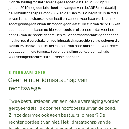
Ook de stelling tot slot namens gedaagden dat Denito B.V. op 21
januari 2019 nog een brief heeft ontvangen van de ASPB met daarbij
de lidmaatschapspas voor 2019 en dat Denito B.V. begin 2019 in totaal
zeven lidmaatschapspassen heeft ontvangen voor haar werknemers,
zodat gedaagden ervan uit mogen gaan dat zij lid zijn van de ASPB kan
gedaagden niet baten nu hiervoor reeds is uiteengezet dat voortgezet
gebruik van de handelsnaam Denito Schoorsteentechniek gedaagden
niet het recht verschafte om de lidmaatschapsrechten uit te oefenen die
Denito BV toekwamen tot het moment van haar ontbinding. Voor zover
gedaagden in die (onjuiste) veronderstelling verkeerden acht de
voorzieningenrechter dat niet verschoonbaar.
GEPLAATST
8 FEBRUARI 2019
OP
Geen einde lidmaatschap van
rechtswege
Twee bestuursleden van een lokale vereniging worden
geroyeerd als lid door het hoofdbestuur van de bond.
Zijn ze daarmee ook geen bestuurslid meer? De
rechter oordeelt van niet. Het lidmaatschap van de
lokale vereniging eindigt namelijk
niet
door het verlies