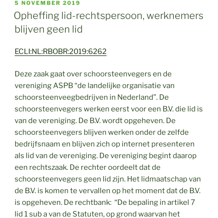
GEPLAATST
5 NOVEMBER 2019
OP
Opheffing lid-rechtspersoon, werknemers
blijven geen lid
ECLI:NL:RBOBR:2019:6262
Deze zaak gaat over schoorsteenvegers en de
vereniging ASPB “de landelijke organisatie van
schoorsteenveegbedrijven in Nederland”. De
schoorsteenvegers werken eerst voor een B.V. die lid is
van de vereniging. De B.V. wordt opgeheven. De
schoorsteenvegers blijven werken onder de zelfde
bedrijfsnaam en blijven zich op internet presenteren
als lid van de vereniging. De vereniging begint daarop
een rechtszaak. De rechter oordeelt dat de
schoorsteenvegers geen lid zijn. Het lidmaatschap van
de B.V. is komen te vervallen op het moment dat de B.V.
is opgeheven. De rechtbank: “De bepaling in artikel 7
lid 1 sub a van de Statuten, op grond waarvan het