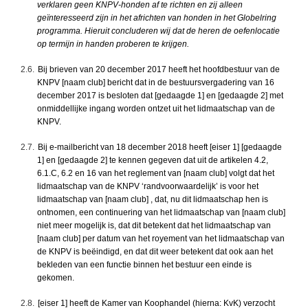
verklaren geen KNPV-honden af te richten en zij alleen
geïnteresseerd zijn in het africhten van honden in het Globelring
programma. Hieruit concluderen wij dat de heren de oefenlocatie
op termijn in handen proberen te krijgen.
2.6.
Bij brieven van 20 december 2017 heeft het hoofdbestuur van de
KNPV [naam club] bericht dat in de bestuursvergadering van 16
december 2017 is besloten dat [gedaagde 1] en [gedaagde 2] met
onmiddellijke ingang worden ontzet uit het lidmaatschap van de
KNPV.
2.7.
Bij e-mailbericht van 18 december 2018 heeft [eiser 1] [gedaagde
1] en [gedaagde 2] te kennen gegeven dat uit de artikelen 4.2,
6.1.C, 6.2 en 16 van het reglement van [naam club] volgt dat het
lidmaatschap van de KNPV ‘randvoorwaardelijk’ is voor het
lidmaatschap van [naam club] , dat, nu dit lidmaatschap hen is
ontnomen, een continuering van het lidmaatschap van [naam club]
niet meer mogelijk is, dat dit betekent dat het lidmaatschap van
[naam club] per datum van het royement van het lidmaatschap van
de KNPV is beëindigd, en dat dit weer betekent dat ook aan het
bekleden van een functie binnen het bestuur een einde is
gekomen.
2.8.
[eiser 1] heeft de Kamer van Koophandel (hierna: KvK) verzocht