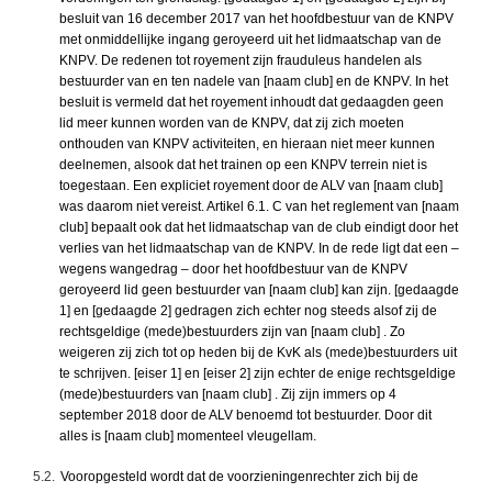
besluit van 16 december 2017 van het hoofdbestuur van de KNPV
met onmiddellijke ingang geroyeerd uit het lidmaatschap van de
KNPV. De redenen tot royement zijn frauduleus handelen als
bestuurder van en ten nadele van [naam club] en de KNPV. In het
besluit is vermeld dat het royement inhoudt dat gedaagden geen
lid meer kunnen worden van de KNPV, dat zij zich moeten
onthouden van KNPV activiteiten, en hieraan niet meer kunnen
deelnemen, alsook dat het trainen op een KNPV terrein niet is
toegestaan. Een expliciet royement door de ALV van [naam club]
was daarom niet vereist. Artikel 6.1. C van het reglement van [naam
club] bepaalt ook dat het lidmaatschap van de club eindigt door het
verlies van het lidmaatschap van de KNPV. In de rede ligt dat een –
wegens wangedrag – door het hoofdbestuur van de KNPV
geroyeerd lid geen bestuurder van [naam club] kan zijn. [gedaagde
1] en [gedaagde 2] gedragen zich echter nog steeds alsof zij de
rechtsgeldige (mede)bestuurders zijn van [naam club] . Zo
weigeren zij zich tot op heden bij de KvK als (mede)bestuurders uit
te schrijven. [eiser 1] en [eiser 2] zijn echter de enige rechtsgeldige
(mede)bestuurders van [naam club] . Zij zijn immers op 4
september 2018 door de ALV benoemd tot bestuurder. Door dit
alles is [naam club] momenteel vleugellam.
5.2.
Vooropgesteld wordt dat de voorzieningenrechter zich bij de