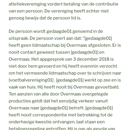
atletiekvereniging vordert betaling van de contributie
van een persoon. De vereniging heeft echter niet
genoeg bewijs dat de persoon lid is.
De persoon wordt gedaagde01 genoemd in de
uitspraak. De persoon voert aan dat: “[gedaagde01]
heeft geen lidmaatschap bij Overmaas afgesloten. Er is
nooit contact geweest tussen [gedaagde01] en
Overmaas. Het appgesprek van 3 december 2018 is
niet door hem gevoerd en hij heeft evenmin verzocht
om het vermeende lidmaatschap over te schrijven naar
[voetbalvereniging01] . [gedaagde01] werkt op zee en is
vaak van huis. Hij heeft nooit bij Overmaas gevoetbald.
Ten aanzien van alle door Overmaas overgelegde
producties geldt dat het eenzijdig verkeer vanuit
Overmaas naar [gedaagde01] betreft. [gedaagde01]
heeft nooit correspondentie met betrekking tot de
onderhavige kwestie ontvangen, laat staan een
betalingsregeling getroffen. Hij is pas als gevolg van