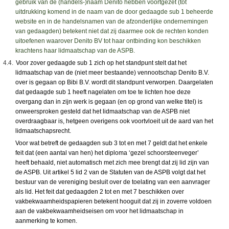
gebruik van de (handels-)naam Denito hebben voortgezet (tot
uitdrukking komend in de naam van de door gedaagde sub 1 beheerde
website en in de handelsnamen van de afzonderlijke ondernemingen
van gedaagden) betekent niet dat zij daarmee ook de rechten konden
uitoefenen waarover Denito BV tot haar ontbinding kon beschikken
krachtens haar lidmaatschap van de ASPB.
4.4.
Voor zover gedaagde sub 1 zich op het standpunt stelt dat het
lidmaatschap van de (niet meer bestaande) vennootschap Denito B.V.
over is gegaan op Bibi B.V. wordt dit standpunt verworpen. Daargelaten
dat gedaagde sub 1 heeft nagelaten om toe te lichten hoe deze
overgang dan in zijn werk is gegaan (en op grond van welke titel) is
onweersproken gesteld dat het lidmaatschap van de ASPB niet
overdraagbaar is, hetgeen overigens ook voortvloeit uit de aard van het
lidmaatschapsrecht.
Voor wat betreft de gedaagden sub 3 tot en met 7 geldt dat het enkele
feit dat (een aantal van hen) het diploma ‘gezel schoorsteenveger’
heeft behaald, niet automatisch met zich mee brengt dat zij lid zijn van
de ASPB. Uit artikel 5 lid 2 van de Statuten van de ASPB volgt dat het
bestuur van de vereniging besluit over de toelating van een aanvrager
als lid. Het feit dat gedaagden 2 tot en met 7 beschikken over
vakbekwaamheidspapieren betekent hooguit dat zij in zoverre voldoen
aan de vakbekwaamheidseisen om voor het lidmaatschap in
aanmerking te komen.