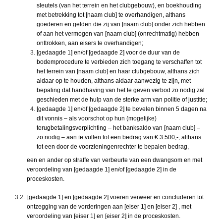
sleutels (van het terrein en het clubgebouw), en boekhouding
met betrekking tot [naam club] te overhandigen, althans
goederen en gelden die zij van [naam club] onder zich hebben
of aan het vermogen van [naam club] (onrechtmatig) hebben
onttrokken, aan eisers te overhandigen;
[gedaagde 1] en/of [gedaagde 2] voor de duur van de
bodemprocedure te verbieden zich toegang te verschaffen tot
het terrein van [naam club] en haar clubgebouw, althans zich
aldaar op te houden, althans aldaar aanwezig te zijn, met
bepaling dat handhaving van het te geven verbod zo nodig zal
geschieden met de hulp van de sterke arm van politie of justitie;
[gedaagde 1] en/of [gedaagde 2] te bevelen binnen 5 dagen na
dit vonnis – als voorschot op hun (mogelijke)
terugbetalingsverplichting – het banksaldo van [naam club] –
zo nodig – aan te vullen tot een bedrag van € 3.500,-, althans
tot een door de voorzieningenrechter te bepalen bedrag,
een en ander op straffe van verbeurte van een dwangsom en met
veroordeling van [gedaagde 1] en/of [gedaagde 2] in de
proceskosten.
3.2.
[gedaagde 1] en [gedaagde 2] voeren verweer en concluderen tot
ontzegging van de vorderingen aan [eiser 1] en [eiser 2] , met
veroordeling van [eiser 1] en [eiser 2] in de proceskosten.