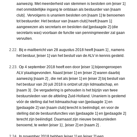
aanwezig. Met meerderheid van stemmen is besloten om [eiser 1]
met onmiddellijke ingang te ontslaan als bestuurder van [naam
club] . Vervolgens is unaniem besloten om [naam 1] te benoemen
tot bestuurder. Het bestuur van [naam club] heeft [naam 1]
aangewezen als secretaris en besloten dat [gedaagde 2] (die
secretaris was) voortaan de functie van penningmeester zal gaan
vervullen.
2.22.
Bij e-mailbericht van 28 augustus 2018 heeft [naam 1] , namens
het bestuur, [eiser 1] van het besluit van de ALV in kennis gesteld.
2.23.
Op 4 september 2018 heeft een door [eiser 1] bijeengeroepen
ALV plaatsgevonden. Naast [eiser 1] en [eiser 2] waren daarbij
aanwezig [naam 2] , die net als [eiser 1] en [eiser 2] bij besluit van
het bestuur van 20 juli 2018 is ontzet uit zijn lidmaatschap, en
[naam 3] . De vergadering is gehouden is het bijzijn van twee
bestuursleden van de afdeling Zuid-Holland. Unaniem is gestemd
vóór de stelling dat het lidmaatschap van [gedaagde 1] en
[gedaagde 2] van [naam club] terecht is beëindigd, en voor de
stelling dat de bestuursfuncties van [gedaagde 1] en [gedaagde 2]
terecht zijn beëindigd. Daarnaast zijn nieuwe bestuursleden
benoemd, te weten [eiser 1] , [eiser 2] en [naam 2] .
2.24.
In november 2018 hebben [eiser 1] en [eiser 2] een