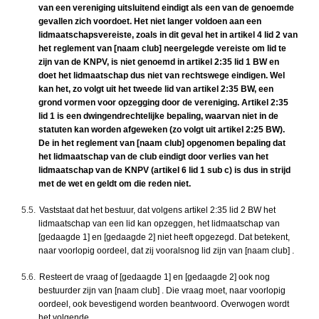
van een vereniging uitsluitend eindigt als een van de genoemde
gevallen zich voordoet. Het niet langer voldoen aan een
lidmaatschapsvereiste, zoals in dit geval het in artikel 4 lid 2 van
het reglement van [naam club] neergelegde vereiste om lid te
zijn van de KNPV, is niet genoemd in artikel 2:35 lid 1 BW en
doet het lidmaatschap dus niet van rechtswege eindigen. Wel
kan het, zo volgt uit het tweede lid van artikel 2:35 BW, een
grond vormen voor opzegging door de vereniging. Artikel 2:35
lid 1 is een dwingendrechtelijke bepaling, waarvan niet in de
statuten kan worden afgeweken (zo volgt uit artikel 2:25 BW).
De in het reglement van [naam club] opgenomen bepaling dat
het lidmaatschap van de club eindigt door verlies van het
lidmaatschap van de KNPV (artikel 6 lid 1 sub c) is dus in strijd
met de wet en geldt om die reden niet.
5.5.
Vaststaat dat het bestuur, dat volgens artikel 2:35 lid 2 BW het
lidmaatschap van een lid kan opzeggen, het lidmaatschap van
[gedaagde 1] en [gedaagde 2] niet heeft opgezegd. Dat betekent,
naar voorlopig oordeel, dat zij vooralsnog lid zijn van [naam club] .
5.6.
Resteert de vraag of [gedaagde 1] en [gedaagde 2] ook nog
bestuurder zijn van [naam club] . Die vraag moet, naar voorlopig
oordeel, ook bevestigend worden beantwoord. Overwogen wordt
het volgende.