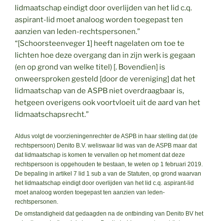
lidmaatschap eindigt door overlijden van het lid c.q.
aspirant-lid moet analoog worden toegepast ten
aanzien van leden-rechtspersonen.”
“[Schoorsteenveger 1] heeft nagelaten om toe te
lichten hoe deze overgang dan in zijn werk is gegaan
(en op grond van welke titel) [. Bovendien] is
onweersproken gesteld [door de vereniging] dat het
lidmaatschap van de ASPB niet overdraagbaar is,
hetgeen overigens ook voortvloeit uit de aard van het
lidmaatschapsrecht.”
Aldus volgt de voorzieningenrechter de ASPB in haar stelling dat (de
rechtspersoon) Denito B.V. weliswaar lid was van de ASPB maar dat
dat lidmaatschap is komen te vervallen op het moment dat deze
rechtspersoon is opgehouden te bestaan, te weten op 1 februari 2019.
De bepaling in artikel 7 lid 1 sub a van de Statuten, op grond waarvan
het lidmaatschap eindigt door overlijden van het lid c.q. aspirant-lid
moet analoog worden toegepast ten aanzien van leden-
rechtspersonen.
De omstandigheid dat gedaagden na de ontbinding van Denito BV het