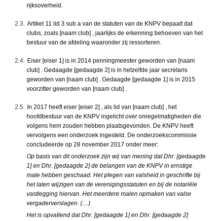
rijksoverheid.
2.3.
Artikel 11 lid 3 sub a van de statuten van de KNPV bepaalt dat
clubs, zoals [naam club] , jaarlijks de erkenning behoeven van het
bestuur van de afdeling waaronder zij ressorteren.
2.4.
Eiser [eiser 1] is in 2014 penningmeester geworden van [naam
club] . Gedaagde [gedaagde 2] is in hetzelfde jaar secretaris
geworden van [naam club] . Gedaagde [gedaagde 1] is in 2015
voorzitter geworden van [naam club] .
2.5.
In 2017 heeft eiser [eiser 2] , als lid van [naam club] , het
hoofdbestuur van de KNPV ingelicht over onregelmatigheden die
volgens hem zouden hebben plaatsgevonden. De KNPV heeft
vervolgens een onderzoek ingesteld. De onderzoekscommissie
concludeerde op 28 november 2017 onder meer:
Op basis van dit onderzoek zijn wij van mening dat Dhr. [gedaagde
1] en Dhr. [gedaagde 2] de belangen van de KNPV in ernstige
mate hebben geschaad. Het plegen van valsheid in geschrifte bij
het laten wijzigen van de verenigingsstatuten en bij de notariële
vastlegging hiervan. Het meerdere malen opmaken van valse
vergaderverslagen. (…)
Het is opvallend dat Dhr. [gedaagde 1] en Dhr. [gedaagde 2]