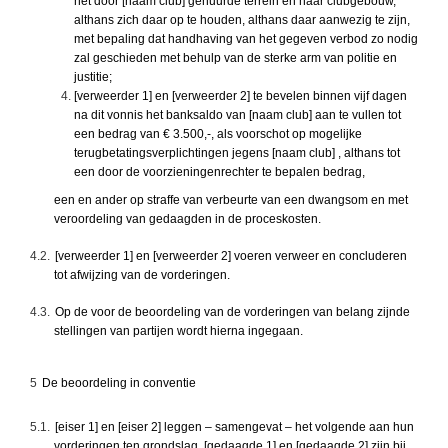
het door [naam club] gehuurde terrein en haar clubgebouw,
althans zich daar op te houden, althans daar aanwezig te zijn,
met bepaling dat handhaving van het gegeven verbod zo nodig
zal geschieden met behulp van de sterke arm van politie en
justitie;
[verweerder 1] en [verweerder 2] te bevelen binnen vijf dagen
na dit vonnis het banksaldo van [naam club] aan te vullen tot
een bedrag van € 3.500,-, als voorschot op mogelijke
terugbetatingsverplichtingen jegens [naam club] , althans tot
een door de voorzieningenrechter te bepalen bedrag,
een en ander op straffe van verbeurte van een dwangsom en met
veroordeling van gedaagden in de proceskosten.
4.2.
[verweerder 1] en [verweerder 2] voeren verweer en concluderen
tot afwijzing van de vorderingen.
4.3.
Op de voor de beoordeling van de vorderingen van belang zijnde
stellingen van partijen wordt hierna ingegaan.
5
De beoordeling in conventie
5.1.
[eiser 1] en [eiser 2] leggen – samengevat – het volgende aan hun
vorderingen ten grondslag. [gedaagde 1] en [gedaagde 2] zijn bij