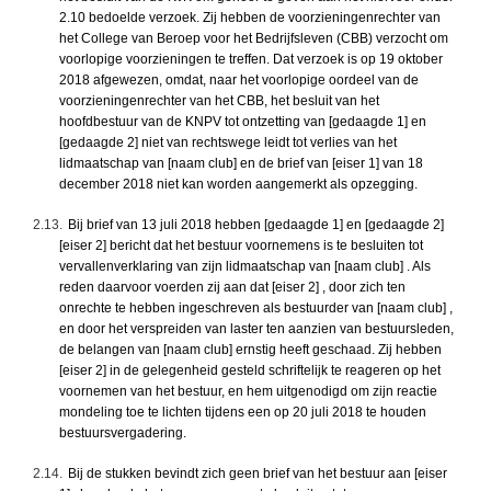
2.10 bedoelde verzoek. Zij hebben de voorzieningenrechter van
het College van Beroep voor het Bedrijfsleven (CBB) verzocht om
voorlopige voorzieningen te treffen. Dat verzoek is op 19 oktober
2018 afgewezen, omdat, naar het voorlopige oordeel van de
voorzieningenrechter van het CBB, het besluit van het
hoofdbestuur van de KNPV tot ontzetting van [gedaagde 1] en
[gedaagde 2] niet van rechtswege leidt tot verlies van het
lidmaatschap van [naam club] en de brief van [eiser 1] van 18
december 2018 niet kan worden aangemerkt als opzegging.
2.13.
Bij brief van 13 juli 2018 hebben [gedaagde 1] en [gedaagde 2]
[eiser 2] bericht dat het bestuur voornemens is te besluiten tot
vervallenverklaring van zijn lidmaatschap van [naam club] . Als
reden daarvoor voerden zij aan dat [eiser 2] , door zich ten
onrechte te hebben ingeschreven als bestuurder van [naam club] ,
en door het verspreiden van laster ten aanzien van bestuursleden,
de belangen van [naam club] ernstig heeft geschaad. Zij hebben
[eiser 2] in de gelegenheid gesteld schriftelijk te reageren op het
voornemen van het bestuur, en hem uitgenodigd om zijn reactie
mondeling toe te lichten tijdens een op 20 juli 2018 te houden
bestuursvergadering.
2.14.
Bij de stukken bevindt zich geen brief van het bestuur aan [eiser