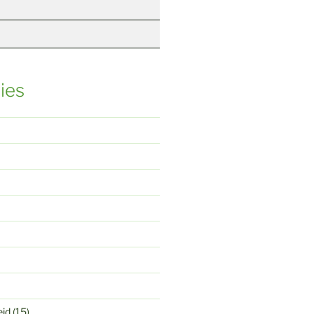
ies
eid
(15)