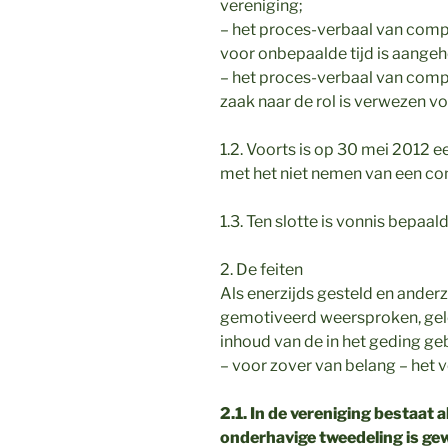
vereniging;
– het proces-verbaal van compa
voor onbepaalde tijd is aange
– het proces-verbaal van comp
zaak naar de rol is verwezen vo
1.2. Voorts is op 30 mei 2012 e
met het niet nemen van een con
1.3. Ten slotte is vonnis bepaald
2. De feiten
Als enerzijds gesteld en ander
gemotiveerd weersproken, gelet
inhoud van de in het geding geb
– voor zover van belang – het 
2.1. In de vereniging bestaat 
onderhavige tweedeling is g