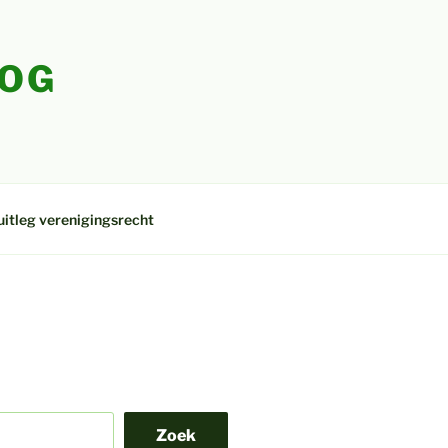
LOG
uitleg verenigingsrecht
Zoek