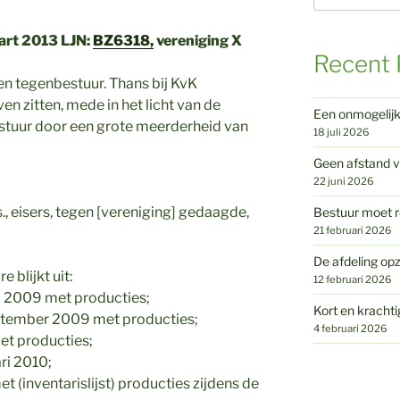
rt 2013 LJN:
BZ6318,
vereniging X
Recent 
en tegenbestuur. Thans bij KvK
en zitten, mede in het licht van de
Een onmogelij
bestuur door een grote meerderheid van
18 juli 2026
Geen afstand v
22 juni 2026
c.s., eisers, tegen [vereniging] gedaagde,
Bestuur moet r
21 februari 2026
De afdeling opz
 blijkt uit:
12 februari 2026
i 2009 met producties;
Kort en krachti
eptember 2009 met producties;
4 februari 2026
et producties;
ri 2010;
t (inventarislijst) producties zijdens de