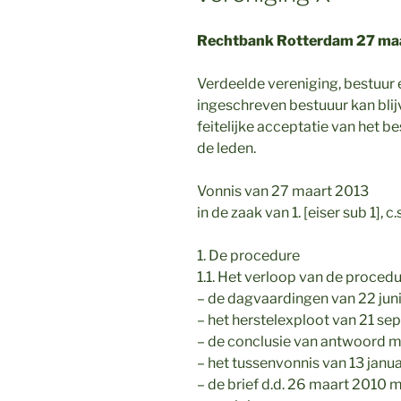
Rechtbank Rotterdam 27 maa
Verdeelde vereniging, bestuur 
ingeschreven bestuuur kan blijv
feitelijke acceptatie van het 
de leden.
Vonnis van 27 maart 2013
in de zaak van 1. [eiser sub 1], 
1. De procedure
1.1. Het verloop van de procedure
– de dagvaardingen van 22 jun
– het herstelexploot van 21 s
– de conclusie van antwoord m
– het tussenvonnis van 13 janua
– de brief d.d. 26 maart 2010 me