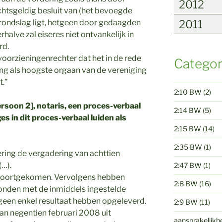
2012
chtsgeldig besluit van (het bevoegde
grondslag ligt, hetgeen door gedaagden
2011
alve zal eiseres niet ontvankelijk in
rd.
oorzieningenrechter dat het in de rede
Categor
ng als hoogste orgaan van de vereniging
t.”
2:10 BW
(2)
ersoon 2], notaris, een proces-verbaal
2:14 BW
(5)
 in dit proces-verbaal luiden als
2:15 BW
(14)
2:35 BW
(1)
ering de vergadering van achttien
…).
2:47 BW
(1)
t voortgekomen. Vervolgens hebben
2:8 BW
(16)
onden met de inmiddels ingestelde
een enkel resultaat hebben opgeleverd.
2:9 BW
(11)
an negentien februari 2008 uit
aansprakelijkh