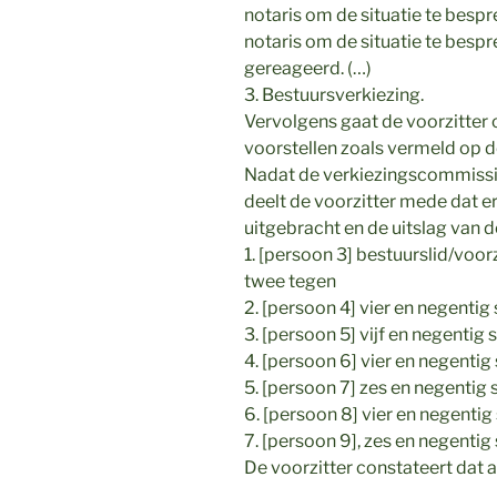
notaris om de situatie te bespr
notaris om de situatie te bespr
gereageerd. (…)
3. Bestuursverkiezing.
Vervolgens gaat de voorzitter 
voorstellen zoals vermeld op 
Nadat de verkiezingscommissie
deelt de voorzitter mede dat e
uitgebracht en de uitslag van d
1. [persoon 3] bestuurslid/voor
twee tegen
2. [persoon 4] vier en negent
3. [persoon 5] vijf en negenti
4. [persoon 6] vier en negent
5. [persoon 7] zes en negenti
6. [persoon 8] vier en negent
7. [persoon 9], zes en negenti
De voorzitter constateert dat a