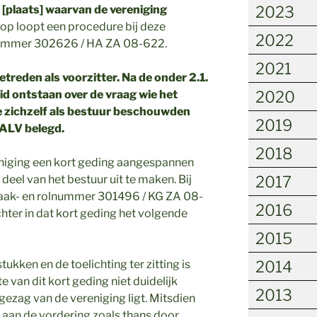
e [plaats] waarvan de vereniging
2023
op loopt een procedure bij deze
2022
nummer 302626 / HA ZA 08-622.
2021
etreden als voorzitter. Na de onder 2.1.
d ontstaan over de vraag wie het
2020
ie zichzelf als bestuur beschouwden
2019
ALV belegd.
2018
reniging een kort geding aangespannen
eel van het bestuur uit te maken. Bij
2017
zaak- en rolnummer 301496 / KG ZA 08-
2016
hter in dat kort geding het volgende
2015
ukken en de toelichting ter zitting is
2014
 van dit kort geding niet duidelijk
2013
ezag van de vereniging ligt. Mitsdien
 aan de vordering zoals thans door