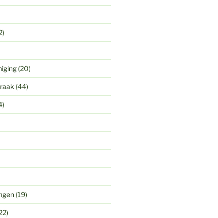
2)
niging
(20)
praak
(44)
4)
ingen
(19)
22)