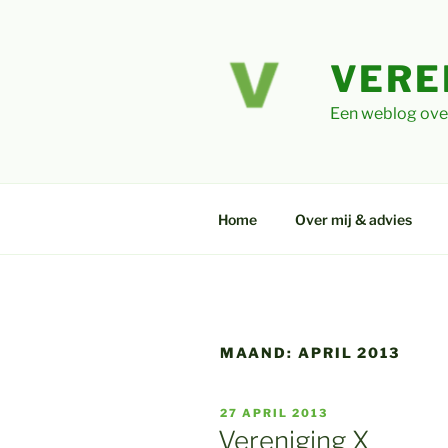
Ga
naar
de
VERE
inhoud
Een weblog ove
Home
Over mij & advies
MAAND:
APRIL 2013
GEPLAATST
27 APRIL 2013
OP
Vereniging X