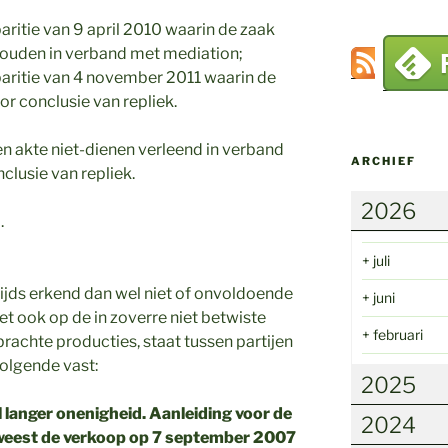
ritie van 9 april 2010 waarin de zaak
houden in verband met mediation;
aritie van 4 november 2011 waarin de
or conclusie van repliek.
en akte niet-dienen verleend in verband
ARCHIEF
clusie van repliek.
2026
.
+
juli
zijds erkend dan wel niet of onvoldoende
+
juni
 ook op de in zoverre niet betwiste
+
februari
rachte producties, staat tussen partijen
volgende vast:
2025
al langer onenigheid. Aanleiding voor de
2024
eweest de verkoop op 7 september 2007