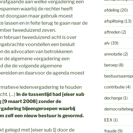
oorafgaande aan welke vergadering een
espannen waarbij de rechter heeft
afdeling
(20)
oest doorgaan maar gebruik moest
afsplitsing
(13)
lassen en in feite terug te gaan naar de
vember tweeduizend zeven.
aftreden
(2)
n februari tweeduizend acht is over
alv
(39)
ingebrachte voorstellen een besluit
en de advocaten van betrokkenen
annotatie
(2)
or de algemene vergadering een
beroep
(8)
ld die de volgende algemene
ereiden en daarvoor de agenda moest
bestuursaanspr
formatieve ledenvergadering te houden
contributie
(4)
ht. (…)
In de tussentijd had [eiser sub
decharge
(1)
ag [9 maart 2008] zonder de
rgadering bijeengeroepen waarbij
democratiebeg
m zelf een nieuw bestuur is gevormd.
EEX
(1)
akt gelegd met [eiser sub 1] door de
fraude
(9)