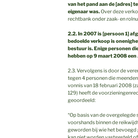
van het pand aan de [adres] t
eigenaar was.
Over deze verko
rechtbank onder zaak- en rol
2.2. In 2007 is [persoon 1] afg
bedoelde verkoop is onenighei
bestuur is. Enige personen d
hebben op 9 maart 2008 een 
2.3. Vervolgens is door de ve
tegen 4 personen die meenden d
vonnis van 18 februari 2008 (
129) heeft de voorzieningenrec
geoordeeld:
“Op basis van de overgelegde st
voorshands binnen de reikwijdte
geworden bij wie het bevoegd g
kan niet worden vastgesteld of