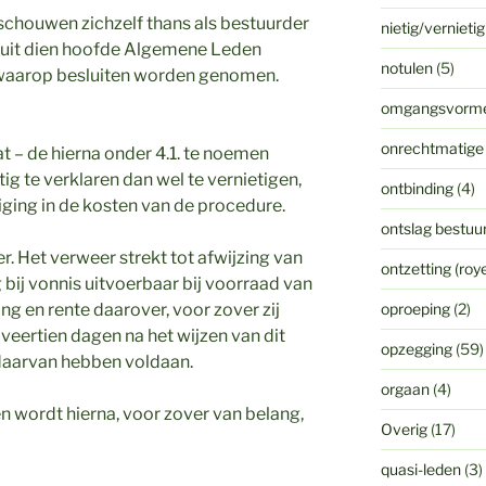
schouwen zichzelf thans als bestuurder
nietig/vernieti
 uit dien hoofde Algemene Leden
notulen
(5)
 waarop besluiten worden genomen.
omgangsvorm
onrechtmatige
t – de hierna onder 4.1. te noemen
tig te verklaren dan wel te vernietigen,
ontbinding
(4)
ging in de kosten van de procedure.
ontslag bestuur
r. Het verweer strekt tot afwijzing van
ontzetting (ro
 bij vonnis uitvoerbaar bij voorraad van
ing en rente daarover, voor zover zij
oproeping
(2)
veertien dagen na het wijzen van dit
opzegging
(59)
 daarvan hebben voldaan.
orgaan
(4)
jen wordt hierna, voor zover van belang,
Overig
(17)
quasi-leden
(3)