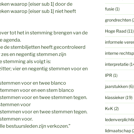
eken waarop [eiser sub 1] door de
fusie
(1)
eken waarop [eiser sub 1] niet heeft
grondrechten
(
Hoge Raad
(11)
over tot het in stemming brengen van de
de agenda.
informele vere
 de stembiljetten heeft gecontroleerd
interne rechts
r zes en negentig stemmen zijn
e stemming als volgt is:
interpretatie
(1
zitter; vier en negentig stemmen voor en
IPR
(1)
ig stemmen voor en twee blanco
jaarstukken
(6)
g stemmen voor en een stem blanco
ig stemmen voor en twee stemmen tegen.
klassieker
(19)
g stemmen voor
KvK
(2)
ig stemmen voor en twee stemmen tegen.
g stemmen voor.
ledenverplicht
lle bestuursleden zijn verkozen.”
lidmaatschap
(