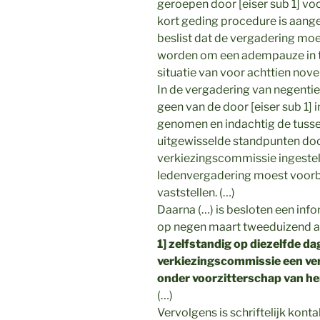
geroepen door [eiser sub 1] v
kort geding procedure is aang
beslist dat de vergadering m
worden om een adempauze in te 
situatie van voor achttien no
In de vergadering van negentie
geen van de door [eiser sub 1] 
genomen en indachtig de tuss
uitgewisselde standpunten do
verkiezingscommissie ingeste
ledenvergadering moest voorb
vaststellen. (…)
Daarna (…) is besloten een in
op negen maart tweeduizend ac
1] zelfstandig op diezelfde d
verkiezingscommissie een ve
onder voorzitterschap van he
(…)
Vervolgens is schriftelijk kont