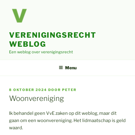
Ga
naar
de
inhoud
VERENIGINGSRECHT
WEBLOG
Een weblog over verenigingsrecht
Menu
GEPLAATST
8 OKTOBER 2024
DOOR
PETER
OP
Woonvereniging
Ik behandel geen VvE zaken op dit weblog, maar dit
gaan om een woonvereniging. Het lidmaatschap is geld
waard.