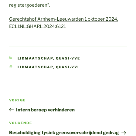
registergoederen”.
Gerechtshof Arnhem-Leeuwarden 1 oktober 2024,
ECLI:NL:GHARL:2024:6121
CATEGORIEËN
LIDMAATSCHAP
,
QUASI-VVE
TAGS
LIDMAATSCHAP
,
QUASI-VVI
Bericht
Vorig
VORIGE
navigatie
bericht
Intern beroep verhinderen
Volgend
VOLGENDE
bericht
Beschuldiging fysiek grensoverschrijdend gedrag