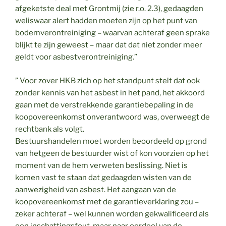
afgeketste deal met Grontmij (zie r.o. 2.3), gedaagden
weliswaar alert hadden moeten zijn op het punt van
bodemverontreiniging – waarvan achteraf geen sprake
blijkt te zijn geweest – maar dat dat niet zonder meer
geldt voor asbestverontreiniging.”
” Voor zover HKB zich op het standpunt stelt dat ook
zonder kennis van het asbest in het pand, het akkoord
gaan met de verstrekkende garantiebepaling in de
koopovereenkomst onverantwoord was, overweegt de
rechtbank als volgt.
Bestuurshandelen moet worden beoordeeld op grond
van hetgeen de bestuurder wist of kon voorzien op het
moment van de hem verweten beslissing. Niet is
komen vast te staan dat gedaagden wisten van de
aanwezigheid van asbest. Het aangaan van de
koopovereenkomst met de garantieverklaring zou –
zeker achteraf – wel kunnen worden gekwalificeerd als
een inschattingsfout, maar naar oordeel van de