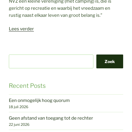
NVZ een kleine vereniging (met camping) is, die is
gericht op recreatie en waarbij het vreedzaam en
rustig naast elkaar leven van groot belang is.”
“Naturistenvereniging
Lees verder
–
lid
moet
praten
Zoek
met
bestuur”
Recent Posts
Een onmogelijk hoog quorum
18 juli 2026
Geen afstand van toegang tot de rechter
22 juni 2026