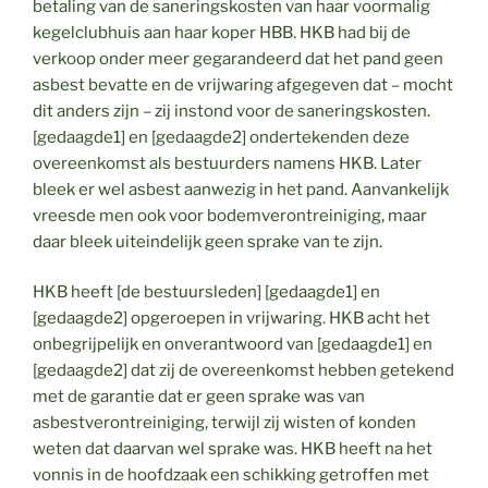
betaling van de saneringskosten van haar voormalig
kegelclubhuis aan haar koper HBB. HKB had bij de
verkoop onder meer gegarandeerd dat het pand geen
asbest bevatte en de vrijwaring afgegeven dat – mocht
dit anders zijn – zij instond voor de saneringskosten.
[gedaagde1] en [gedaagde2] ondertekenden deze
overeenkomst als bestuurders namens HKB. Later
bleek er wel asbest aanwezig in het pand. Aanvankelijk
vreesde men ook voor bodemverontreiniging, maar
daar bleek uiteindelijk geen sprake van te zijn.
HKB heeft [de bestuursleden] [gedaagde1] en
[gedaagde2] opgeroepen in vrijwaring. HKB acht het
onbegrijpelijk en onverantwoord van [gedaagde1] en
[gedaagde2] dat zij de overeenkomst hebben getekend
met de garantie dat er geen sprake was van
asbestverontreiniging, terwijl zij wisten of konden
weten dat daarvan wel sprake was. HKB heeft na het
vonnis in de hoofdzaak een schikking getroffen met