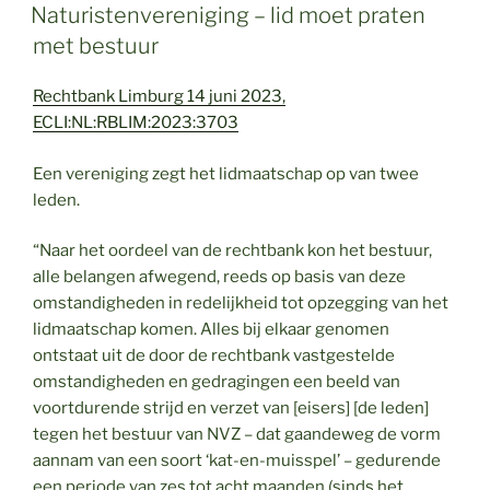
OP
Naturistenvereniging – lid moet praten
met bestuur
Rechtbank Limburg 14 juni 2023,
ECLI:NL:RBLIM:2023:3703
Een vereniging zegt het lidmaatschap op van twee
leden.
“Naar het oordeel van de rechtbank kon het bestuur,
alle belangen afwegend, reeds op basis van deze
omstandigheden in redelijkheid tot opzegging van het
lidmaatschap komen. Alles bij elkaar genomen
ontstaat uit de door de rechtbank vastgestelde
omstandigheden en gedragingen een beeld van
voortdurende strijd en verzet van [eisers] [de leden]
tegen het bestuur van NVZ – dat gaandeweg de vorm
aannam van een soort ‘kat-en-muisspel’ – gedurende
een periode van zes tot acht maanden (sinds het