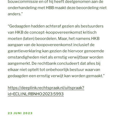
bouwcommissie en of hij heeft deelgenomen aan de
onderhandeling met HBB maakt deze beoordeling niet
anders.”
“Gedaagden hadden achteraf gezien als bestuurders
van HKB de concept-koopovereenkomst kritisch
moeten (laten) beoordelen. Maar, het namens HKB
aangaan van de koopovereenkomst inclusief de
garantieverklaring kan gezien de hiervoor genoemde
omstandigheden niet als ernstig verwijtbaar worden
aangemerkt. De rechtbank concludeert dat alles bij
elkaar niet optelt tot onbehoorlijk bestuur waarvan
gedaagden een ernstig verwijt kan worden gemaakt.”
https://deeplink.rechtspraak.nl/uitspraak?
id=ECLI:NL:RBNHO:2023:5993
GEPLAATST
23 JUNI 2023