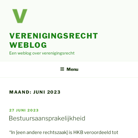
Ga
naar
de
inhoud
VERENIGINGSRECHT
WEBLOG
Een weblog over verenigingsrecht
Menu
MAAND:
JUNI 2023
GEPLAATST
27 JUNI 2023
OP
Bestuursaansprakelijkheid
“In [een andere rechtszaak] is HKB veroordeeld tot