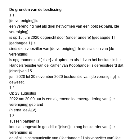
De gronden van de beslissing
1.1.
[de vereniging] is
een verenging met als doel het vormen van een politiek partij. [de
vereniging]
is op 15 juni 2020 opgericht door (onder andere) [gedaagde 1] .
[gedaagde 1] is
sindsdien voorzitter van [de vereniging] . In de statuten van [de
vereniging]
is opgenomen dat [eiser] zal optreden als lid van het bestuur. In het
Handelsregister van de Kamer van Koophandel is geregistreerd dat
[eiser] van 15
juni 2020 tot 30 november 2020 bestuurslid van [de vereniging] is
geweest.
1.2.
Op 23 augustus
2022 om 20.00 uur is een algemene ledenvergadering van [de
vereniging] gepland
(hierna: de ALV).
1.3.
Tussen partijen is
kort samengevat in geschil of [eiser] nu nog bestuurder van [de
vereniging] is
en of hij in communicatie van ( [gedaagde 1] als voorzitter van) [de