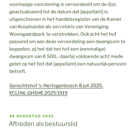
voorlopige voorziening is veroordeeld om de lijst,
geactualiseerd tot de datum dat [appellant] is
uitgeschreven in het handelsregister van de Kamer
van Koophandel als secretaris van Vereniging
Woongaardpark, te verstrekken. Ook acht het hof
passend om aan deze veroordeling een dwangsom te
koppelen, zij het dat het hof een (eenmalige)
dwangsom van € 500,- daarbij voldoende acht mede
gelet op het feit dat [appellant] een natuurlijk persoon
betreft.
Gerechtshof ‘s-Hertogenbosch 8 juli 2025,
ECLI:NL:GHSHE:2025:1919
GEPLAATST
28 AUGUSTUS 2022
OP
Aftreden als bestuurslid