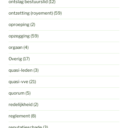
ontslag bestuurslid
(12)
ontzetting (royement)
(59)
oproeping
(2)
opzegging
(59)
orgaan
(4)
Overig
(17)
quasi-leden
(3)
quasi-vve
(21)
quorum
(5)
redelijkheid
(2)
reglement
(8)
reputatieschade
(3)