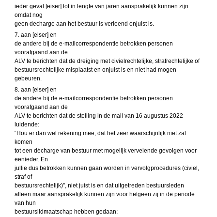
ieder geval [eiser] tot in lengte van jaren aansprakelijk kunnen zijn
omdat nog
geen decharge aan het bestuur is verleend onjuist is.
7. aan [eiser] en
de andere bij de e-mailcorrespondentie betrokken personen
voorafgaand aan de
ALV te berichten dat de dreiging met civielrechtelijke, strafrechtelijke of
bestuursrechtelijke misplaatst en onjuist is en niet had mogen
gebeuren.
8. aan [eiser] en
de andere bij de e-mailcorrespondentie betrokken personen
voorafgaand aan de
ALV te berichten dat de stelling in de mail van 16 augustus 2022
luidende:
“Hou er dan wel rekening mee, dat het zeer waarschijnlijk niet zal
komen
tot een décharge van bestuur met mogelijk vervelende gevolgen voor
eenieder. En
jullie dus betrokken kunnen gaan worden in vervolgprocedures (civiel,
straf of
bestuursrechtelijk)”, niet juist is en dat uitgetreden bestuursleden
alleen maar aansprakelijk kunnen zijn voor hetgeen zij in de periode
van hun
bestuurslidmaatschap hebben gedaan;