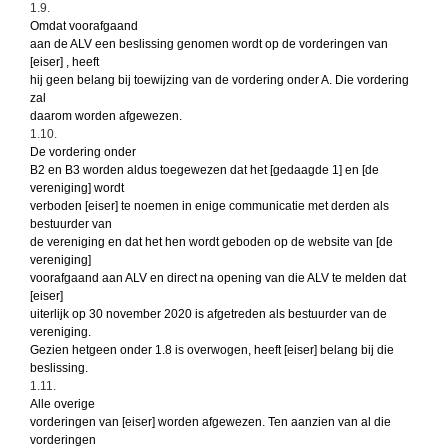
1.9.
Omdat voorafgaand
aan de ALV een beslissing genomen wordt op de vorderingen van
[eiser] , heeft
hij geen belang bij toewijzing van de vordering onder A. Die vordering
zal
daarom worden afgewezen.
1.10.
De vordering onder
B2 en B3 worden aldus toegewezen dat het [gedaagde 1] en [de
vereniging] wordt
verboden [eiser] te noemen in enige communicatie met derden als
bestuurder van
de vereniging en dat het hen wordt geboden op de website van [de
vereniging]
voorafgaand aan ALV en direct na opening van die ALV te melden dat
[eiser]
uiterlijk op 30 november 2020 is afgetreden als bestuurder van de
vereniging.
Gezien hetgeen onder 1.8 is overwogen, heeft [eiser] belang bij die
beslissing.
1.11.
Alle overige
vorderingen van [eiser] worden afgewezen. Ten aanzien van al die
vorderingen