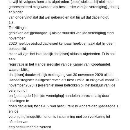
terwijl hij volgens hem al is afgetreden. [eiser] stelt dat hij niet meer
gepresenteerd mag worden als bestuurder van [de vereniging] , dat hij
er hinder
van ondervindt dat dat wel gebeurd en dat hij wil dat dat eindigt.
1.8.
Ter zitting is
gebleken dat [gedaagde 1] als bestuurslid van [de vereniging] eind
november
2020 heeft bevestigd dat [eiser] kenbaar heeft gemaakt dat hij geen
bestuurslid
meer wil zijn; het is duidelijk dat [eiser] aldus is afgetreden. Er is ook
een
registratie in het Handelsregister van de Kamer van Koophandel
waaruit blijkt
dat [eiser] daadwerkelijk met ingang van 30 november 2020 uit het
Handelsregister is uitgeschreven als bestuurslid. In elk geval vanaf 30
november 2020 is [eiser] niet meer betrokken bij het bestuur van [de
vereniging]
en [gedaagde 1] en [de vereniging] handelen onrechtmatig door
uitlatingen te
doen dat [eiser] tot de ALV wel bestuurslid is. Anders dan [gedaagde 1]
en [de
vereniging] mogelijk menen is instemming met een verklaring tot
aftreden van
een bestuurder niet vereist.