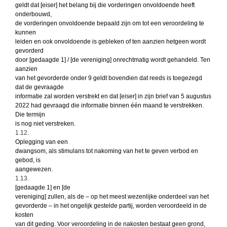
geldt dat [eiser] het belang bij die vorderingen onvoldoende heeft
onderbouwd,
de vorderingen onvoldoende bepaald zijn om tot een veroordeling te
kunnen
leiden en ook onvoldoende is gebleken of ten aanzien hetgeen wordt
gevorderd
door [gedaagde 1] / [de vereniging] onrechtmatig wordt gehandeld. Ten
aanzien
van het gevorderde onder 9 geldt bovendien dat reeds is toegezegd
dat de gevraagde
informatie zal worden verstrekt en dat [eiser] in zijn brief van 5 augustus
2022 had gevraagd die informatie binnen één maand te verstrekken.
Die termijn
is nog niet verstreken.
1.12.
Oplegging van een
dwangsom, als stimulans tot nakoming van het te geven verbod en
gebod, is
aangewezen.
1.13.
[gedaagde 1] en [de
vereniging] zullen, als de – op het meest wezenlijke onderdeel van het
gevorderde – in het ongelijk gestelde partij, worden veroordeeld in de
kosten
van dit geding. Voor veroordeling in de nakosten bestaat geen grond,