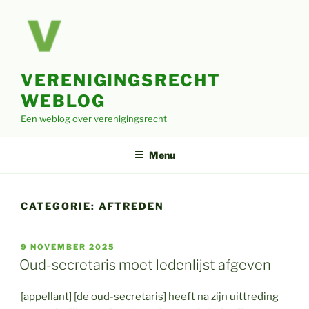
Ga
naar
de
inhoud
VERENIGINGSRECHT
WEBLOG
Een weblog over verenigingsrecht
Menu
CATEGORIE:
AFTREDEN
GEPLAATST
9 NOVEMBER 2025
OP
Oud-secretaris moet ledenlijst afgeven
[appellant] [de oud-secretaris] heeft na zijn uittreding