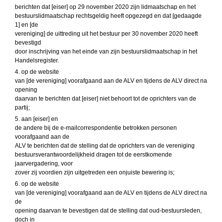
berichten dat [eiser] op 29 november 2020 zijn lidmaatschap en het
bestuurslidmaatschap rechtsgeldig heeft opgezegd en dat [gedaagde
1] en [de
vereniging] de uittreding uit het bestuur per 30 november 2020 heeft
bevestigd
door inschrijving van het einde van zijn bestuurslidmaatschap in het
Handelsregister.
4. op de website
van [de vereniging] voorafgaand aan de ALV en tijdens de ALV direct na
opening
daarvan te berichten dat [eiser] niet behoort tot de oprichters van de
partij;
5. aan [eiser] en
de andere bij de e-mailcorrespondentie betrokken personen
voorafgaand aan de
ALV te berichten dat de stelling dat de oprichters van de vereniging
bestuursverantwoordelijkheid dragen tot de eerstkomende
jaarvergadering, voor
zover zij voordien zijn uitgetreden een onjuiste bewering is;
6. op de website
van [de vereniging] voorafgaand aan de ALV en tijdens de ALV direct na
de
opening daarvan te bevestigen dat de stelling dat oud-bestuursleden,
doch in