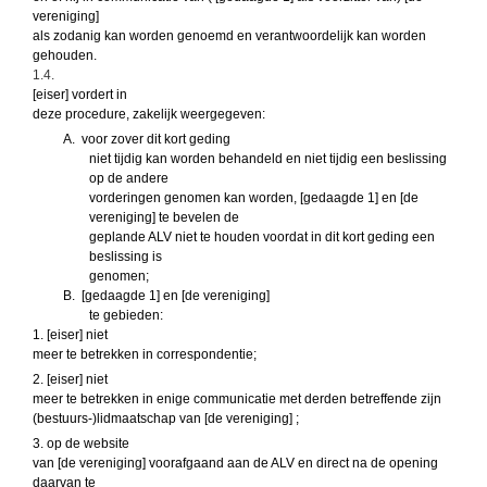
vereniging]
als zodanig kan worden genoemd en verantwoordelijk kan worden
gehouden.
1.4.
[eiser] vordert in
deze procedure, zakelijk weergegeven:
A.
voor zover dit kort geding
niet tijdig kan worden behandeld en niet tijdig een beslissing
op de andere
vorderingen genomen kan worden, [gedaagde 1] en [de
vereniging] te bevelen de
geplande ALV niet te houden voordat in dit kort geding een
beslissing is
genomen;
B.
[gedaagde 1] en [de vereniging]
te gebieden:
1. [eiser] niet
meer te betrekken in correspondentie;
2. [eiser] niet
meer te betrekken in enige communicatie met derden betreffende zijn
(bestuurs-)lidmaatschap van [de vereniging] ;
3. op de website
van [de vereniging] voorafgaand aan de ALV en direct na de opening
daarvan te