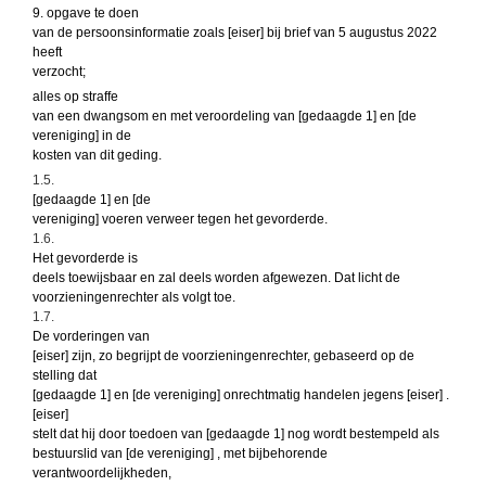
9. opgave te doen
van de persoonsinformatie zoals [eiser] bij brief van 5 augustus 2022
heeft
verzocht;
alles op straffe
van een dwangsom en met veroordeling van [gedaagde 1] en [de
vereniging] in de
kosten van dit geding.
1.5.
[gedaagde 1] en [de
vereniging] voeren verweer tegen het gevorderde.
1.6.
Het gevorderde is
deels toewijsbaar en zal deels worden afgewezen. Dat licht de
voorzieningenrechter als volgt toe.
1.7.
De vorderingen van
[eiser] zijn, zo begrijpt de voorzieningenrechter, gebaseerd op de
stelling dat
[gedaagde 1] en [de vereniging] onrechtmatig handelen jegens [eiser] .
[eiser]
stelt dat hij door toedoen van [gedaagde 1] nog wordt bestempeld als
bestuurslid van [de vereniging] , met bijbehorende
verantwoordelijkheden,