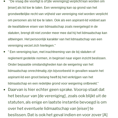
“
De vraag die voorligt is of [de vereniging] verplicht kan worden om
[eiser] als lid toe te laten. Een vereniging kan op grond van het
grondwettelijke recht van vrijheid van vereniging niet worden verplicht
om personen als lid toe te laten. Ook als een aspirant-lid voldoet aan
de kwalitatieve eisen van lidmaatschap zoals neergelegd in de
statuten, brengt dit niet zonder meer mee dat hij het lidmaatschap kan
afdwingen. Het persoonlijk karakter van het lidmaatschap van een
vereniging verzet zich hiertegen.”
” Een vereniging kan, met inachtneming van de bij statuten of
reglement gestelde normen, in beginsel naar eigen inzicht beslissen.
Onder bepaalde omstandigheden kan de weigering van het
lidmaatschap onrechtmatig zijn bijvoorbeeld in gevallen waarin het
aspirant-lid een groot belang heeft bij het verkrijgen van het
lidmaatschap en een redelijke grond voor weigering ontbreekt.”
Daarvan is hier echter geen sprake. Voorop staat dat
het bestuur van [de vereniging] , zoals ook blijkt uit de
statuten, als enige en laatste instantie bevoegd is om
over het eventuele lidmaatschap van [eiser] te
beslissen. Dat is ook het geval indien en voor zover [A]