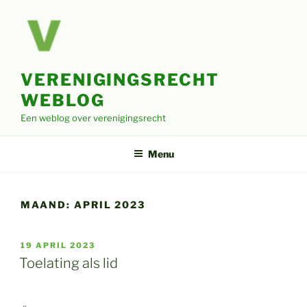
Ga
naar
de
inhoud
VERENIGINGSRECHT
WEBLOG
Een weblog over verenigingsrecht
Menu
MAAND:
APRIL 2023
GEPLAATST
19 APRIL 2023
OP
Toelating als lid