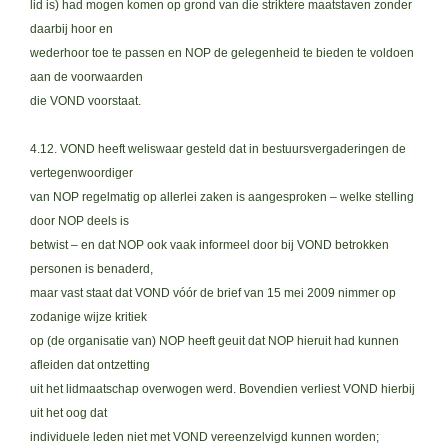
lid is) had mogen komen op grond van die striktere maatstaven zonder
daarbij hoor en
wederhoor toe te passen en NOP de gelegenheid te bieden te voldoen
aan de voorwaarden
die VOND voorstaat.
4.12. VOND heeft weliswaar gesteld dat in bestuursvergaderingen de
vertegenwoordiger
van NOP regelmatig op allerlei zaken is aangesproken – welke stelling
door NOP deels is
betwist – en dat NOP ook vaak informeel door bij VOND betrokken
personen is benaderd,
maar vast staat dat VOND vóór de brief van 15 mei 2009 nimmer op
zodanige wijze kritiek
op (de organisatie van) NOP heeft geuit dat NOP hieruit had kunnen
afleiden dat ontzetting
uit het lidmaatschap overwogen werd. Bovendien verliest VOND hierbij
uit het oog dat
individuele leden niet met VOND vereenzelvigd kunnen worden;