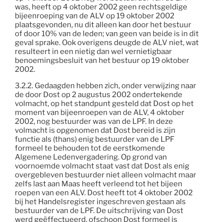
was, heeft op 4 oktober 2002 geen rechtsgeldige
bijeenroeping van de ALV op 19 oktober 2002
plaatsgevonden, nu dit alleen kan door het bestuur
of door 10% van de leden; van geen van beide is in dit
geval sprake. Ook overigens deugde de ALV niet, wat
resulteert in een nietig dan wel vernietigbaar
benoemingsbesluit van het bestuur op 19 oktober
2002.
3.2.2. Gedaagden hebben zich, onder verwijzing naar
de door Dost op 2 augustus 2002 ondertekende
volmacht, op het standpunt gesteld dat Dost op het
moment van bijeenroepen van de ALV, 4 oktober
2002, nog bestuurder was van de LPF. In deze
volmacht is opgenomen dat Dost bereid is zijn
functie als (thans) enig bestuurder van de LPF
formeel te behouden tot de eerstkomende
Algemene Ledenvergadering. Op grond van
voornoemde volmacht staat vast dat Dost als enig
overgebleven bestuurder niet alleen volmacht maar
zelfs last aan Maas heeft verleend tot het bijeen
roepen van een ALV. Dost heeft tot 4 oktober 2002
bij het Handelsregister ingeschreven gestaan als
bestuurder van de LPF. De uitschrijving van Dost
werd geëffectueerd, ofschoon Dost formeel is