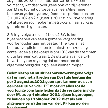
augustus 2002 als bestuurder van de LPF een
volmacht, wat daar overigens ook van zij, verlenen
aan Maas tot het oproepen van een Algemene
Ledenvergadering, tenzij Dost in de periode tussen
30 juli 2002 en 2 augustus 2002 zijn wilsverklaring
tot aftreden zou hebben ingetrokken, maar zulks is
gesteld noch gebleken.
3.6. Ingevolge artikel 41 boek 2 BW is het
bijeenroepen van een algemene vergadering
voorbehouden aan het bestuur. Hiertoe is het
bestuur verplicht indien tenminste een zodanig
aantal leden als bevoegd is om 10% van de stemmen
uit te brengen dat vraagt. De statuten van de LPF
bevatten geen regeling dat ook anderen de
algemene vergadering bijeen kunnen roepen.
Gelet hierop en nu uit het vorenoverwogene volgt
dat er met het aftreden van Dost als bestuurder
per 2 augustus 2002 geen sprake meer was van
een bestuur van de LPF, moet dit alles tot de
voorlopige conclusie leiden dat de vergadering die
door Maas op 4 oktober 2002 bijeen is geroepen,
te houden op 19 oktober 2002, niet als een
algemene vergadering van de LPF kan worden
beschouwd.