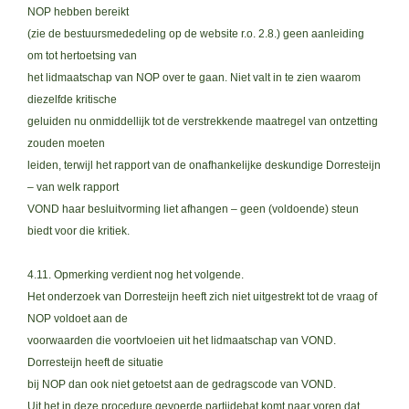
NOP hebben bereikt
(zie de bestuursmededeling op de website r.o. 2.8.) geen aanleiding
om tot hertoetsing van
het lidmaatschap van NOP over te gaan. Niet valt in te zien waarom
diezelfde kritische
geluiden nu onmiddellijk tot de verstrekkende maatregel van ontzetting
zouden moeten
leiden, terwijl het rapport van de onafhankelijke deskundige Dorresteijn
– van welk rapport
VOND haar besluitvorming liet afhangen – geen (voldoende) steun
biedt voor die kritiek.
4.11. Opmerking verdient nog het volgende.
Het onderzoek van Dorresteijn heeft zich niet uitgestrekt tot de vraag of
NOP voldoet aan de
voorwaarden die voortvloeien uit het lidmaatschap van VOND.
Dorresteijn heeft de situatie
bij NOP dan ook niet getoetst aan de gedragscode van VOND.
Uit het in deze procedure gevoerde partijdebat komt naar voren dat