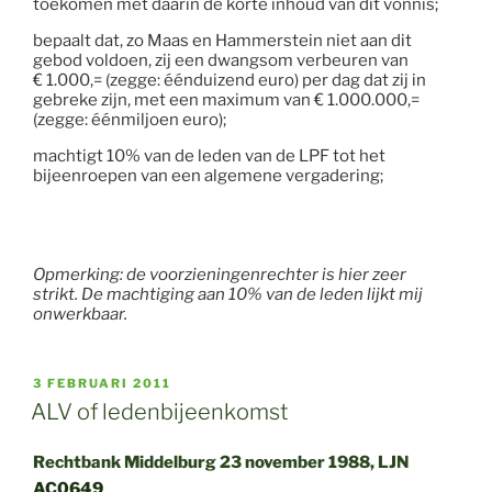
toekomen met daarin de korte inhoud van dit vonnis;
bepaalt dat, zo Maas en Hammerstein niet aan dit
gebod voldoen, zij een dwangsom verbeuren van
€ 1.000,= (zegge: éénduizend euro) per dag dat zij in
gebreke zijn, met een maximum van € 1.000.000,=
(zegge: éénmiljoen euro);
machtigt 10% van de leden van de LPF tot het
bijeenroepen van een algemene vergadering;
Opmerking: de voorzieningenrechter is hier zeer
strikt. De machtiging aan 10% van de leden lijkt mij
onwerkbaar.
GEPLAATST
3 FEBRUARI 2011
OP
ALV of ledenbijeenkomst
Rechtbank Middelburg 23 november 1988, LJN
AC0649