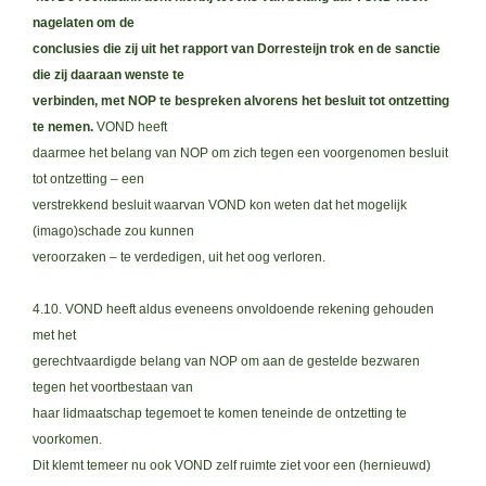
nagelaten om de
conclusies die zij uit het rapport van Dorresteijn trok en de sanctie
die zij daaraan wenste te
verbinden, met NOP te bespreken alvorens het besluit tot ontzetting
te nemen.
VOND heeft
daarmee het belang van NOP om zich tegen een voorgenomen besluit
tot ontzetting – een
verstrekkend besluit waarvan VOND kon weten dat het mogelijk
(imago)schade zou kunnen
veroorzaken – te verdedigen, uit het oog verloren.
4.10. VOND heeft aldus eveneens onvoldoende rekening gehouden
met het
gerechtvaardigde belang van NOP om aan de gestelde bezwaren
tegen het voortbestaan van
haar lidmaatschap tegemoet te komen teneinde de ontzetting te
voorkomen.
Dit klemt temeer nu ook VOND zelf ruimte ziet voor een (hernieuwd)