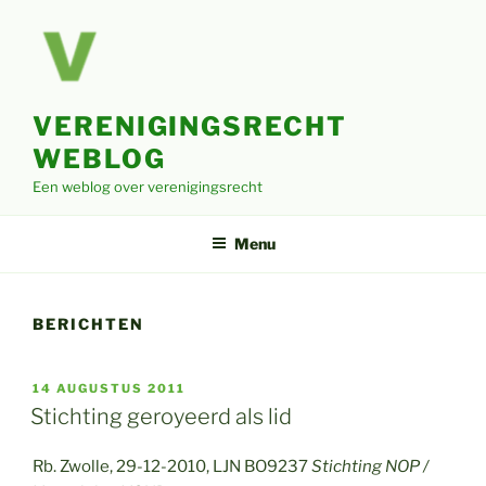
Ga
naar
de
inhoud
VERENIGINGSRECHT
WEBLOG
Een weblog over verenigingsrecht
Menu
BERICHTEN
GEPLAATST
14 AUGUSTUS 2011
OP
Stichting geroyeerd als lid
Rb. Zwolle, 29-12-2010, LJN BO9237
Stichting NOP /