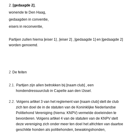
2.
[gedaagde 2]
,
wonende te Den Haag,
gedaagden in conventie,
eisers in reconventie,
Partijen zullen hierna [eiser 1] , [eiser 2] , [gedaagde 1] en [gedaagde 2]
worden genoemd.
2
De feiten
2.1.
Partijen zijn allen betrokken bij [naam club] , een
hondendressuurclub in Capelle aan den IJssel.
2.2.
Volgens artikel 3 van het reglement van [naam club] stelt de club
zich ten doel de in de statuten van de Koninklijke Nederlandse
Politiehond Vereniging (hierna: KNPV) vermelde doeleinden te
bevorderen. Volgens artikel 4 van de statuten van de KNPV stelt
deze vereniging zich onder meer ten doel het africhten van daartoe
geschikte honden als politiehonden, bewakingshonden,