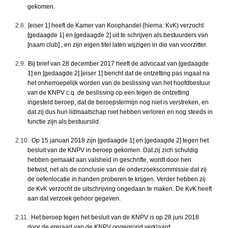
gekomen.
2.8.
[eiser 1] heeft de Kamer van Koophandel (hierna: KvK) verzocht
[gedaagde 1] en [gedaagde 2] uit te schrijven als bestuurders van
[naam club] , en zijn eigen titel laten wijzigen in die van voorzitter.
2.9.
Bij brief van 28 december 2017 heeft de advocaat van [gedaagde
1] en [gedaagde 2] [eiser 1] bericht dat de ontzetting pas ingaat na
het onherroepelijk worden van de beslissing van het hoofdbestuur
van de KNPV c.q. de beslissing op een tegen de ontzetting
ingesteld beroep, dat de beroepstermijn nog niet is verstreken, en
dat zij dus hun lidmaatschap niet hebben verloren en nog steeds in
functie zijn als bestuurslid.
2.10.
Op 15 januari 2018 zijn [gedaagde 1] en [gedaagde 2] tegen het
besluit van de KNPV in beroep gekomen. Dat zij zich schuldig
hebben gemaakt aan valsheid in geschrifte, wordt door hen
betwist, net als de conclusie van de onderzoekscommissie dat zij
de oefenlocatie in handen proberen te krijgen. Verder hebben zij
de KvK verzocht de uitschrijving ongedaan te maken. De KvK heeft
aan dat verzoek gehoor gegeven.
2.11.
Het beroep tegen het besluit van de KNPV is op 28 juni 2018
door de ereraad van de KNPV ongegrond verklaard.