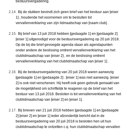
bestuursvergadering.
2.14.
Bij de stukken bevindt zich geen brief van het bestuur aan [eiser
1] , houdende het voornemen om te besluiten tot
vervallenverklaring van zijn lidmaatschap van [naam club] .
2.15.
Bij brief van 13 juli 2018 hebben [gedaagde 1] en [gedaagde 2]
[eiser 1] uitgenodigd voor de bestuursvergadering op 20 juli 2018.
Op de bij die brief gevoegde agenda staan als agendapunten
onder andere de beslissing omtrent vervallenverklaring van het
clublidmaatschap van [eiser 2] , en de beslissing omtrent
vervallenverklaring van het clublidmaatschap van [eiser 1] .
2.16.
Bij de bestuursvergadering van 20 juli 2018 waren aanwezig
[gedaagde 1] en [gedaagde 2] . [eiser 1] was niet aanwezig. [eiser
2] is ook niet verschenen. Hij heeft ook geen gebruik gemaakt van
de mogelijkheid om schriftelijk te reageren op de brief van het
bestuur van 13 juli 2018. Besloten is tot vervallenverklaring van het
clublidmaatschap van [eiser 2] en [eiser 1] .
2.17.
Bij brieven van 21 juli 2018 hebben [gedaagde 1] en [gedaagde
2] [eiser 2] en [eiser 1] ieder afzonderlijk bericht dat in de
bestuursvergadering van 20 juli 2018 is besloten hen uit hun
clublidmaatschap te ontzetten c.q. hun clublidmaatschap vervallen