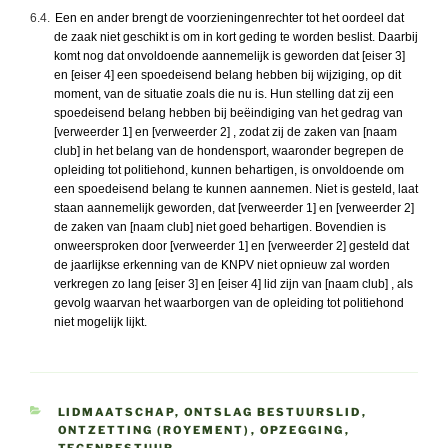
6.4.
Een en ander brengt de voorzieningenrechter tot het oordeel dat
de zaak niet geschikt is om in kort geding te worden beslist. Daarbij
komt nog dat onvoldoende aannemelijk is geworden dat [eiser 3]
en [eiser 4] een spoedeisend belang hebben bij wijziging, op dit
moment, van de situatie zoals die nu is. Hun stelling dat zij een
spoedeisend belang hebben bij beëindiging van het gedrag van
[verweerder 1] en [verweerder 2] , zodat zij de zaken van [naam
club] in het belang van de hondensport, waaronder begrepen de
opleiding tot politiehond, kunnen behartigen, is onvoldoende om
een spoedeisend belang te kunnen aannemen. Niet is gesteld, laat
staan aannemelijk geworden, dat [verweerder 1] en [verweerder 2]
de zaken van [naam club] niet goed behartigen. Bovendien is
onweersproken door [verweerder 1] en [verweerder 2] gesteld dat
de jaarlijkse erkenning van de KNPV niet opnieuw zal worden
verkregen zo lang [eiser 3] en [eiser 4] lid zijn van [naam club] , als
gevolg waarvan het waarborgen van de opleiding tot politiehond
niet mogelijk lijkt.
CATEGORIEËN
LIDMAATSCHAP
,
ONTSLAG BESTUURSLID
,
ONTZETTING (ROYEMENT)
,
OPZEGGING
,