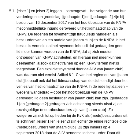
5.1.
[eiser 1] en [eiser 2] leggen – samengevat – het volgende aan hun
vorderingen ten grondslag. [gedaagde 1] en [gedaagde 2] zijn bij
besluit van 16 december 2017 van het hoofdbestuur van de KNPV
met onmiddellijke ingang geroyeerd uit het lidmaatschap van de
KNPV. De redenen tot royement zijn frauduleus handelen als
bestuurder van en ten nadele van [naam club] en de KNPV. In het
besluit is vermeld dat het royement inhoudt dat gedaagden geen
lid meer kunnen worden van de KNPV, dat zij zich moeten
onthouden van KNPV activiteiten, en hieraan niet meer kunnen
deelnemen, alsook dat het trainen op een KNPV terrein niet is
toegestaan. Een expliciet royement door de ALV van [naam club]
was daarom niet vereist. Artikel 6.1. C van het reglement van [naam
club] bepaalt ook dat het lidmaatschap van de club eindigt door het
verlies van het lidmaatschap van de KNPV. In de rede ligt dat een –
wegens wangedrag – door het hoofdbestuur van de KNPV
geroyeerd lid geen bestuurder van [naam club] kan zijn. [gedaagde
1] en [gedaagde 2] gedragen zich echter nog steeds alsof zij de
rechtsgeldige (mede)bestuurders zijn van [naam club] . Zo
weigeren zij zich tot op heden bij de KvK als (mede)bestuurders uit
te schrijven. [eiser 1] en [eiser 2] zijn echter de enige rechtsgeldige
(mede)bestuurders van [naam club] . Zij zijn immers op 4
september 2018 door de ALV benoemd tot bestuurder. Door dit