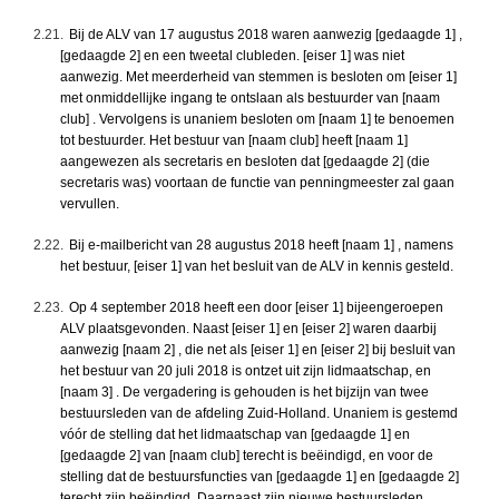
2.21.
Bij de ALV van 17 augustus 2018 waren aanwezig [gedaagde 1] ,
[gedaagde 2] en een tweetal clubleden. [eiser 1] was niet
aanwezig. Met meerderheid van stemmen is besloten om [eiser 1]
met onmiddellijke ingang te ontslaan als bestuurder van [naam
club] . Vervolgens is unaniem besloten om [naam 1] te benoemen
tot bestuurder. Het bestuur van [naam club] heeft [naam 1]
aangewezen als secretaris en besloten dat [gedaagde 2] (die
secretaris was) voortaan de functie van penningmeester zal gaan
vervullen.
2.22.
Bij e-mailbericht van 28 augustus 2018 heeft [naam 1] , namens
het bestuur, [eiser 1] van het besluit van de ALV in kennis gesteld.
2.23.
Op 4 september 2018 heeft een door [eiser 1] bijeengeroepen
ALV plaatsgevonden. Naast [eiser 1] en [eiser 2] waren daarbij
aanwezig [naam 2] , die net als [eiser 1] en [eiser 2] bij besluit van
het bestuur van 20 juli 2018 is ontzet uit zijn lidmaatschap, en
[naam 3] . De vergadering is gehouden is het bijzijn van twee
bestuursleden van de afdeling Zuid-Holland. Unaniem is gestemd
vóór de stelling dat het lidmaatschap van [gedaagde 1] en
[gedaagde 2] van [naam club] terecht is beëindigd, en voor de
stelling dat de bestuursfuncties van [gedaagde 1] en [gedaagde 2]
terecht zijn beëindigd. Daarnaast zijn nieuwe bestuursleden