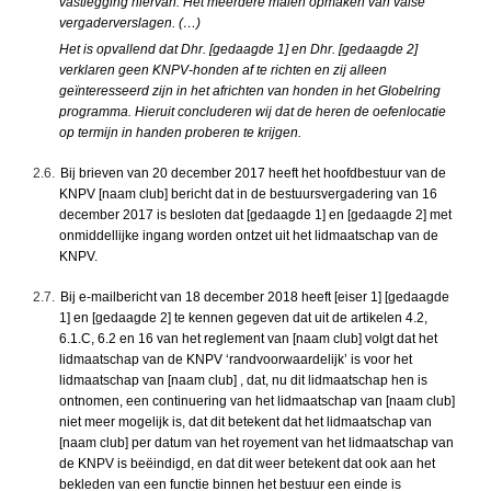
vastlegging hiervan. Het meerdere malen opmaken van valse
vergaderverslagen. (…)
Het is opvallend dat Dhr. [gedaagde 1] en Dhr. [gedaagde 2]
verklaren geen KNPV-honden af te richten en zij alleen
geïnteresseerd zijn in het africhten van honden in het Globelring
programma. Hieruit concluderen wij dat de heren de oefenlocatie
op termijn in handen proberen te krijgen.
2.6.
Bij brieven van 20 december 2017 heeft het hoofdbestuur van de
KNPV [naam club] bericht dat in de bestuursvergadering van 16
december 2017 is besloten dat [gedaagde 1] en [gedaagde 2] met
onmiddellijke ingang worden ontzet uit het lidmaatschap van de
KNPV.
2.7.
Bij e-mailbericht van 18 december 2018 heeft [eiser 1] [gedaagde
1] en [gedaagde 2] te kennen gegeven dat uit de artikelen 4.2,
6.1.C, 6.2 en 16 van het reglement van [naam club] volgt dat het
lidmaatschap van de KNPV ‘randvoorwaardelijk’ is voor het
lidmaatschap van [naam club] , dat, nu dit lidmaatschap hen is
ontnomen, een continuering van het lidmaatschap van [naam club]
niet meer mogelijk is, dat dit betekent dat het lidmaatschap van
[naam club] per datum van het royement van het lidmaatschap van
de KNPV is beëindigd, en dat dit weer betekent dat ook aan het
bekleden van een functie binnen het bestuur een einde is