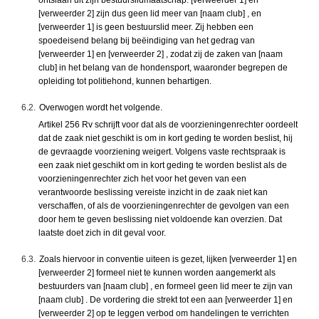
ontslaan uit zijn bestuurslidmaatschap. [verweerder 1] en
[verweerder 2] zijn dus geen lid meer van [naam club] , en
[verweerder 1] is geen bestuurslid meer. Zij hebben een
spoedeisend belang bij beëindiging van het gedrag van
[verweerder 1] en [verweerder 2] , zodat zij de zaken van [naam
club] in het belang van de hondensport, waaronder begrepen de
opleiding tot politiehond, kunnen behartigen.
6.2.
Overwogen wordt het volgende.
Artikel 256 Rv schrijft voor dat als de voorzieningenrechter oordeelt
dat de zaak niet geschikt is om in kort geding te worden beslist, hij
de gevraagde voorziening weigert. Volgens vaste rechtspraak is
een zaak niet geschikt om in kort geding te worden beslist als de
voorzieningenrechter zich het voor het geven van een
verantwoorde beslissing vereiste inzicht in de zaak niet kan
verschaffen, of als de voorzieningenrechter de gevolgen van een
door hem te geven beslissing niet voldoende kan overzien. Dat
laatste doet zich in dit geval voor.
6.3.
Zoals hiervoor in conventie uiteen is gezet, lijken [verweerder 1] en
[verweerder 2] formeel niet te kunnen worden aangemerkt als
bestuurders van [naam club] , en formeel geen lid meer te zijn van
[naam club] . De vordering die strekt tot een aan [verweerder 1] en
[verweerder 2] op te leggen verbod om handelingen te verrichten