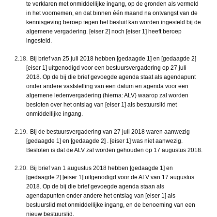
te verklaren met onmiddellijke ingang, op de gronden als vermeld
in het voornemen, en dat binnen één maand na ontvangst van de
kennisgeving beroep tegen het besluit kan worden ingesteld bij de
algemene vergadering. [eiser 2] noch [eiser 1] heeft beroep
ingesteld.
2.18.
Bij brief van 25 juli 2018 hebben [gedaagde 1] en [gedaagde 2]
[eiser 1] uitgenodigd voor een bestuursvergadering op 27 juli
2018. Op de bij die brief gevoegde agenda staat als agendapunt
onder andere vaststelling van een datum en agenda voor een
algemene ledenvergadering (hierna: ALV) waarop zal worden
besloten over het ontslag van [eiser 1] als bestuurslid met
onmiddellijke ingang.
2.19.
Bij de bestuursvergadering van 27 juli 2018 waren aanwezig
[gedaagde 1] en [gedaagde 2] . [eiser 1] was niet aanwezig.
Besloten is dat de ALV zal worden gehouden op 17 augustus 2018.
2.20.
Bij brief van 1 augustus 2018 hebben [gedaagde 1] en
[gedaagde 2] [eiser 1] uitgenodigd voor de ALV van 17 augustus
2018. Op de bij die brief gevoegde agenda staan als
agendapunten onder andere het ontslag van [eiser 1] als
bestuurslid met onmiddellijke ingang, en de benoeming van een
nieuw bestuurslid.