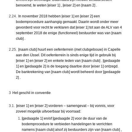
benoemd, te weten [eiser 1] , [eiser 2] en [naam 2] .
2.24.
In november 2018 hebben [eiser 1] en [eiser 2] een
bodemprocedure aanhangig gemaakt. Daarin wordt onder meer
gevorderd voor recht te verklaren dat [eiser 1] tot aan de ALV van 4
september 2018 de enige (functioneel) bestuurder was van [naam
club] .
2.25.
[naam club] huurt een oefenterrein (met clubgebouw) in Capelle
aan den IJssel. Dit oefenterrein is sinds enige tijd in gebruik bij
[eiser 1] en [eiser 2] en enkele leden van [naam club] . [gedaagde
1] en [gedaagde 2] is de toegang daartoe door [eiser 1] ontzegd.
De bankrekening van [naam club] wordt beheerd door [gedaagde
2] .
3
Het geschil in conventie
3.1.
[eiser 1] en [eiser 2] vorderen – samengevat – bij vonnis, voor
zoveel mogelijk uitvoerbaar bij voorraad:
[gedaagde 1] en/of [gedaagde 2] voor de duur van de
bodemprocedure te verbieden handelingen te verrichten
namens [naam club] alsof zij bestuurders zijn van [naam club] ,