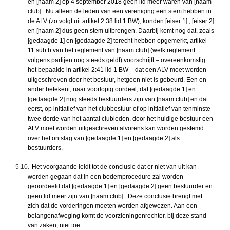
en [naam 2] op 4 september 2018 geen lid meer waren van [naam
club] . Nu alleen de leden van een vereniging een stem hebben in
de ALV (zo volgt uit artikel 2:38 lid 1 BW), konden [eiser 1] , [eiser 2]
en [naam 2] dus geen stem uitbrengen. Daarbij komt nog dat, zoals
[gedaagde 1] en [gedaagde 2] terecht hebben opgemerkt, artikel
11 sub b van het reglement van [naam club] (welk reglement
volgens partijen nog steeds geldt) voorschrijft – overeenkomstig
het bepaalde in artikel 2:41 lid 1 BW – dat een ALV moet worden
uitgeschreven door het bestuur, hetgeen niet is gebeurd. Een en
ander betekent, naar voorlopig oordeel, dat [gedaagde 1] en
[gedaagde 2] nog steeds bestuurders zijn van [naam club] en dat
eerst, op initiatief van het clubbestuur of op initiatief van tenminste
twee derde van het aantal clubleden, door het huidige bestuur een
ALV moet worden uitgeschreven alvorens kan worden gestemd
over het ontslag van [gedaagde 1] en [gedaagde 2] als
bestuurders.
5.10.
Het voorgaande leidt tot de conclusie dat er niet van uit kan
worden gegaan dat in een bodemprocedure zal worden
geoordeeld dat [gedaagde 1] en [gedaagde 2] geen bestuurder en
geen lid meer zijn van [naam club] . Deze conclusie brengt met
zich dat de vorderingen moeten worden afgewezen. Aan een
belangenafweging komt de voorzieningenrechter, bij deze stand
van zaken, niet toe.