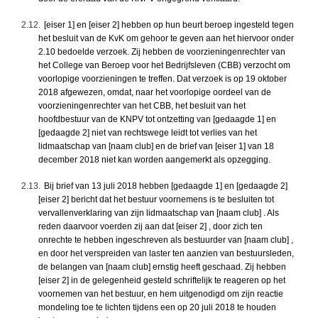
2.12.
[eiser 1] en [eiser 2] hebben op hun beurt beroep ingesteld tegen
het besluit van de KvK om gehoor te geven aan het hiervoor onder
2.10 bedoelde verzoek. Zij hebben de voorzieningenrechter van
het College van Beroep voor het Bedrijfsleven (CBB) verzocht om
voorlopige voorzieningen te treffen. Dat verzoek is op 19 oktober
2018 afgewezen, omdat, naar het voorlopige oordeel van de
voorzieningenrechter van het CBB, het besluit van het
hoofdbestuur van de KNPV tot ontzetting van [gedaagde 1] en
[gedaagde 2] niet van rechtswege leidt tot verlies van het
lidmaatschap van [naam club] en de brief van [eiser 1] van 18
december 2018 niet kan worden aangemerkt als opzegging.
2.13.
Bij brief van 13 juli 2018 hebben [gedaagde 1] en [gedaagde 2]
[eiser 2] bericht dat het bestuur voornemens is te besluiten tot
vervallenverklaring van zijn lidmaatschap van [naam club] . Als
reden daarvoor voerden zij aan dat [eiser 2] , door zich ten
onrechte te hebben ingeschreven als bestuurder van [naam club] ,
en door het verspreiden van laster ten aanzien van bestuursleden,
de belangen van [naam club] ernstig heeft geschaad. Zij hebben
[eiser 2] in de gelegenheid gesteld schriftelijk te reageren op het
voornemen van het bestuur, en hem uitgenodigd om zijn reactie
mondeling toe te lichten tijdens een op 20 juli 2018 te houden