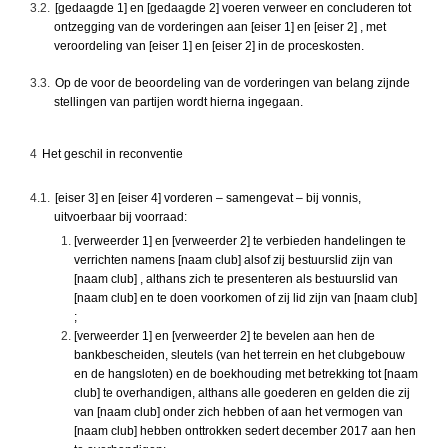
3.2.
[gedaagde 1] en [gedaagde 2] voeren verweer en concluderen tot
ontzegging van de vorderingen aan [eiser 1] en [eiser 2] , met
veroordeling van [eiser 1] en [eiser 2] in de proceskosten.
3.3.
Op de voor de beoordeling van de vorderingen van belang zijnde
stellingen van partijen wordt hierna ingegaan.
4
Het geschil in reconventie
4.1.
[eiser 3] en [eiser 4] vorderen – samengevat – bij vonnis,
uitvoerbaar bij voorraad:
[verweerder 1] en [verweerder 2] te verbieden handelingen te
verrichten namens [naam club] alsof zij bestuurslid zijn van
[naam club] , althans zich te presenteren als bestuurslid van
[naam club] en te doen voorkomen of zij lid zijn van [naam club]
;
[verweerder 1] en [verweerder 2] te bevelen aan hen de
bankbescheiden, sleutels (van het terrein en het clubgebouw
en de hangsloten) en de boekhouding met betrekking tot [naam
club] te overhandigen, althans alle goederen en gelden die zij
van [naam club] onder zich hebben of aan het vermogen van
[naam club] hebben onttrokken sedert december 2017 aan hen