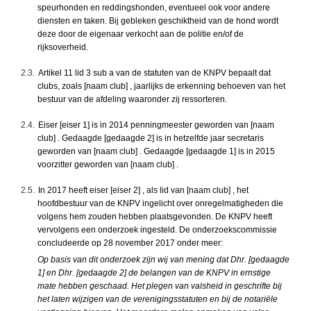
speurhonden en reddingshonden, eventueel ook voor andere
diensten en taken. Bij gebleken geschiktheid van de hond wordt
deze door de eigenaar verkocht aan de politie en/of de
rijksoverheid.
2.3.
Artikel 11 lid 3 sub a van de statuten van de KNPV bepaalt dat
clubs, zoals [naam club] , jaarlijks de erkenning behoeven van het
bestuur van de afdeling waaronder zij ressorteren.
2.4.
Eiser [eiser 1] is in 2014 penningmeester geworden van [naam
club] . Gedaagde [gedaagde 2] is in hetzelfde jaar secretaris
geworden van [naam club] . Gedaagde [gedaagde 1] is in 2015
voorzitter geworden van [naam club] .
2.5.
In 2017 heeft eiser [eiser 2] , als lid van [naam club] , het
hoofdbestuur van de KNPV ingelicht over onregelmatigheden die
volgens hem zouden hebben plaatsgevonden. De KNPV heeft
vervolgens een onderzoek ingesteld. De onderzoekscommissie
concludeerde op 28 november 2017 onder meer:
Op basis van dit onderzoek zijn wij van mening dat Dhr. [gedaagde
1] en Dhr. [gedaagde 2] de belangen van de KNPV in ernstige
mate hebben geschaad. Het plegen van valsheid in geschrifte bij
het laten wijzigen van de verenigingsstatuten en bij de notariële