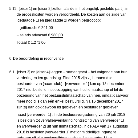
5.11.
[eiser 1] en [eiser 2] zullen, als de in het ongelijk gestelde partij, in
de proceskosten worden veroordeeld. De kosten aan de zijde van
[gedaagde 1] en [gedaagde 2] worden begroot op:
– griffierecht € 291,00
– salaris advocaat €
980,00
Totaal € 1.271,00
6
De beoordeling in reconventie
6.1.
[eiser 3] en [eiser 4] leggen – samengevat – het volgende aan hun
vorderingen ten grondslag. Eind 2015 zijn zij benoemd tot
bestuurder van [naam club] . [verweerder 1] kon op 18 december
2017 niet besluiten tot opzegging van het lidmaatschap of tot de
opzegging van het bestuurslidmaatschap van hen, omdat daarvoor
meer nodig is dan één enkel bestuurslid. Na 16 december 2017
zijn zij dan ook gewoon lid gebleven en bestuurder gebleven
naast [verweerder 1] . In de bestuursvergadering van 20 juli 2018
is besloten tot vervallenverklaring / ontzetting van [verweerder 1]
en [verweerder 2] uit hun lidmaatschap. In de ALV van 17 augustus
2018 is besloten [verweerder 1] met onmiddellijke ingang te