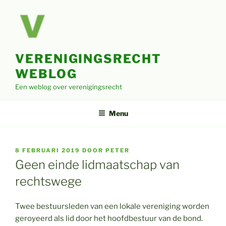
Ga
naar
de
inhoud
VERENIGINGSRECHT
WEBLOG
Een weblog over verenigingsrecht
Menu
GEPLAATST
8 FEBRUARI 2019
DOOR
PETER
OP
Geen einde lidmaatschap van
rechtswege
Twee bestuursleden van een lokale vereniging worden
geroyeerd als lid door het hoofdbestuur van de bond.