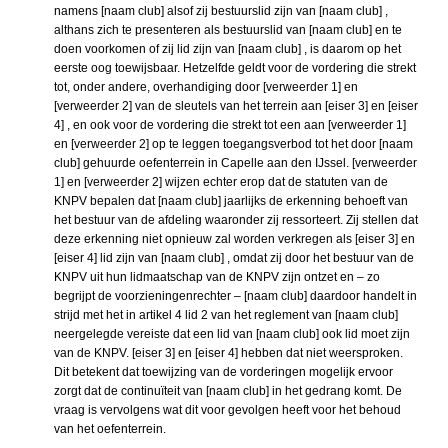
namens [naam club] alsof zij bestuurslid zijn van [naam club] ,
althans zich te presenteren als bestuurslid van [naam club] en te
doen voorkomen of zij lid zijn van [naam club] , is daarom op het
eerste oog toewijsbaar. Hetzelfde geldt voor de vordering die strekt
tot, onder andere, overhandiging door [verweerder 1] en
[verweerder 2] van de sleutels van het terrein aan [eiser 3] en [eiser
4] , en ook voor de vordering die strekt tot een aan [verweerder 1]
en [verweerder 2] op te leggen toegangsverbod tot het door [naam
club] gehuurde oefenterrein in Capelle aan den IJssel. [verweerder
1] en [verweerder 2] wijzen echter erop dat de statuten van de
KNPV bepalen dat [naam club] jaarlijks de erkenning behoeft van
het bestuur van de afdeling waaronder zij ressorteert. Zij stellen dat
deze erkenning niet opnieuw zal worden verkregen als [eiser 3] en
[eiser 4] lid zijn van [naam club] , omdat zij door het bestuur van de
KNPV uit hun lidmaatschap van de KNPV zijn ontzet en – zo
begrijpt de voorzieningenrechter – [naam club] daardoor handelt in
strijd met het in artikel 4 lid 2 van het reglement van [naam club]
neergelegde vereiste dat een lid van [naam club] ook lid moet zijn
van de KNPV. [eiser 3] en [eiser 4] hebben dat niet weersproken.
Dit betekent dat toewijzing van de vorderingen mogelijk ervoor
zorgt dat de continuïteit van [naam club] in het gedrang komt. De
vraag is vervolgens wat dit voor gevolgen heeft voor het behoud
van het oefenterrein.