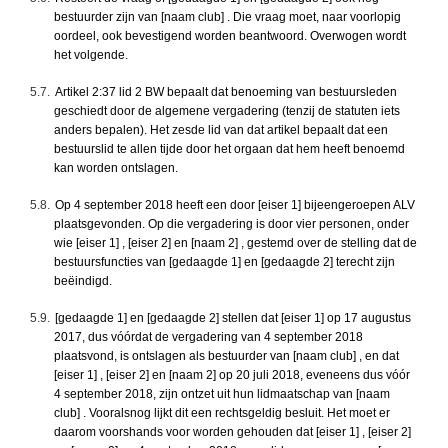
bestuurder zijn van [naam club] . Die vraag moet, naar voorlopig
oordeel, ook bevestigend worden beantwoord. Overwogen wordt
het volgende.
5.7.
Artikel 2:37 lid 2 BW bepaalt dat benoeming van bestuursleden
geschiedt door de algemene vergadering (tenzij de statuten iets
anders bepalen). Het zesde lid van dat artikel bepaalt dat een
bestuurslid te allen tijde door het orgaan dat hem heeft benoemd
kan worden ontslagen.
5.8.
Op 4 september 2018 heeft een door [eiser 1] bijeengeroepen ALV
plaatsgevonden. Op die vergadering is door vier personen, onder
wie [eiser 1] , [eiser 2] en [naam 2] , gestemd over de stelling dat de
bestuursfuncties van [gedaagde 1] en [gedaagde 2] terecht zijn
beëindigd.
5.9.
[gedaagde 1] en [gedaagde 2] stellen dat [eiser 1] op 17 augustus
2017, dus vóórdat de vergadering van 4 september 2018
plaatsvond, is ontslagen als bestuurder van [naam club] , en dat
[eiser 1] , [eiser 2] en [naam 2] op 20 juli 2018, eveneens dus vóór
4 september 2018, zijn ontzet uit hun lidmaatschap van [naam
club] . Vooralsnog lijkt dit een rechtsgeldig besluit. Het moet er
daarom voorshands voor worden gehouden dat [eiser 1] , [eiser 2]