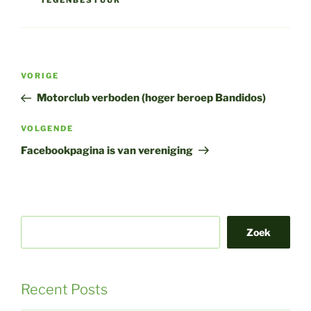
TEGENBESTUUR
Bericht
Vorig
VORIGE
navigatie
bericht
Motorclub verboden (hoger beroep Bandidos)
Volgend
VOLGENDE
bericht
Facebookpagina is van vereniging
Zoek
Recent Posts