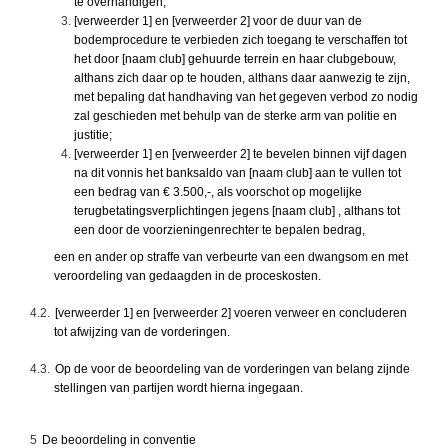
te overhandigen;
[verweerder 1] en [verweerder 2] voor de duur van de
bodemprocedure te verbieden zich toegang te verschaffen tot
het door [naam club] gehuurde terrein en haar clubgebouw,
althans zich daar op te houden, althans daar aanwezig te zijn,
met bepaling dat handhaving van het gegeven verbod zo nodig
zal geschieden met behulp van de sterke arm van politie en
justitie;
[verweerder 1] en [verweerder 2] te bevelen binnen vijf dagen
na dit vonnis het banksaldo van [naam club] aan te vullen tot
een bedrag van € 3.500,-, als voorschot op mogelijke
terugbetatingsverplichtingen jegens [naam club] , althans tot
een door de voorzieningenrechter te bepalen bedrag,
een en ander op straffe van verbeurte van een dwangsom en met
veroordeling van gedaagden in de proceskosten.
4.2.
[verweerder 1] en [verweerder 2] voeren verweer en concluderen
tot afwijzing van de vorderingen.
4.3.
Op de voor de beoordeling van de vorderingen van belang zijnde
stellingen van partijen wordt hierna ingegaan.
5
De beoordeling in conventie