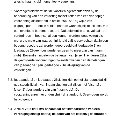
alles is [naam club] momenteel vleugellam.
5.2.
Vooropgesteld wordt dat de voorzieningenrechter zich bij de
beoordeling van een vordering tot het treffen van een voorlopige
voorziening als bedoeld in artikel 254 Rv – bij wijze van
uitgangspunt – dient te richten naar de waarschijnlijke uitkomst van
een eventuele bodemprocedure. Dat betekent in dit geval dat de
vorderingen in beginsel alleen kunnen worden toegewezen als
met grote mate van waarschijnlijkheid valt te verwachten dat in een
bodemprocedure zal worden geoordeeld dat [gedaagde 1] en
[gedaagde 2] geen bestuurder en geen lid meer zijn van [naam
club] . Bovendien moeten de belangen van [eiser 1] en [eiser 2] bij
de gevorderde voorzieningen zwaarder wegen dan de belangen
van [gedaagde 1] en [gedaagde 2] bij afwijzing van de
vorderingen.
5.3.
[gedaagde 1] en [gedaagde 2] stellen zich op het standpunt dat zij
nog steeds lid zijn van [naam club] en dat zij, en niet [eiser 1] en
[eiser 2] , bestuurders zijn van [naam club] . De
voorzieningenrechter onderschrijft dit standpunt. Overwogen wordt
het volgende.
5.4.
Artikel 2:35 lid 1 BW bepaalt dat het lidmaatschap van een
vereniging eindigt door a) de dood van het lid (tenzij de statuten