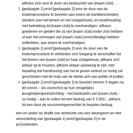
althans zich voor te doen als bestuurslid van [naam club] ;
[gedaagde 1] en/of [gedaagde 2] voor de duur van de
bodemprocedure te bevelen aan eisers de bankbescheiden,
sleutels (van het terrein en het clubgebouw), en boekhouding
met betrekking tot [naam club] te overhandigen, althans
goederen en gelden die zij van [naam club] onder zich hebben
of aan het vermogen van [naam club] (onrechtmatig) hebben
onttrokken, aan eisers te overhandigen;
[gedaagde 1] en/of [gedaagde 2] voor de duur van de
bodemprocedure te verbieden zich toegang te verschaffen tot
het terrein van [naam club] en haar clubgebouw, althans zich
aldaar op te houden, althans aldaar aanwezig te zijn, met
bepaling dat handhaving van het te geven verbod zo nodig zal
geschieden met de hulp van de sterke arm van politie of justitie;
[gedaagde 1] en/of [gedaagde 2] te bevelen binnen 5 dagen na
dit vonnis – als voorschot op hun (mogelijke)
terugbetalingsverplichting – het banksaldo van [naam club] –
zo nodig – aan te vullen tot een bedrag van € 3.500,-, althans
tot een door de voorzieningenrechter te bepalen bedrag,
een en ander op straffe van verbeurte van een dwangsom en met
veroordeling van [gedaagde 1] en/of [gedaagde 2] in de
proceskosten.