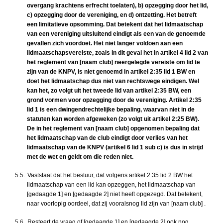
overgang krachtens erfrecht toelaten), b) opzegging door het lid,
c) opzegging door de vereniging, en d) ontzetting. Het betreft
een limitatieve opsomming. Dat betekent dat het lidmaatschap
van een vereniging uitsluitend eindigt als een van de genoemde
gevallen zich voordoet. Het niet langer voldoen aan een
lidmaatschapsvereiste, zoals in dit geval het in artikel 4 lid 2 van
het reglement van [naam club] neergelegde vereiste om lid te
zijn van de KNPV, is niet genoemd in artikel 2:35 lid 1 BW en
doet het lidmaatschap dus niet van rechtswege eindigen. Wel
kan het, zo volgt uit het tweede lid van artikel 2:35 BW, een
grond vormen voor opzegging door de vereniging. Artikel 2:35
lid 1 is een dwingendrechtelijke bepaling, waarvan niet in de
statuten kan worden afgeweken (zo volgt uit artikel 2:25 BW).
De in het reglement van [naam club] opgenomen bepaling dat
het lidmaatschap van de club eindigt door verlies van het
lidmaatschap van de KNPV (artikel 6 lid 1 sub c) is dus in strijd
met de wet en geldt om die reden niet.
5.5.
Vaststaat dat het bestuur, dat volgens artikel 2:35 lid 2 BW het
lidmaatschap van een lid kan opzeggen, het lidmaatschap van
[gedaagde 1] en [gedaagde 2] niet heeft opgezegd. Dat betekent,
naar voorlopig oordeel, dat zij vooralsnog lid zijn van [naam club] .
5.6.
Resteert de vraag of [gedaagde 1] en [gedaagde 2] ook nog