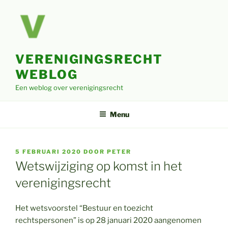
Ga
naar
de
inhoud
VERENIGINGSRECHT
WEBLOG
Een weblog over verenigingsrecht
Menu
GEPLAATST
5 FEBRUARI 2020
DOOR
PETER
OP
Wetswijziging op komst in het
verenigingsrecht
Het wetsvoorstel “Bestuur en toezicht
rechtspersonen” is op 28 januari 2020 aangenomen