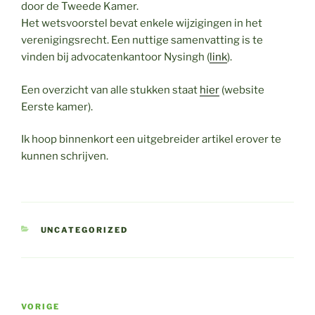
door de Tweede Kamer.
Het wetsvoorstel bevat enkele wijzigingen in het
verenigingsrecht. Een nuttige samenvatting is te
vinden bij advocatenkantoor Nysingh (
link
).
Een overzicht van alle stukken staat
hier
(website
Eerste kamer).
Ik hoop binnenkort een uitgebreider artikel erover te
kunnen schrijven.
CATEGORIEËN
UNCATEGORIZED
Bericht
Vorig
VORIGE