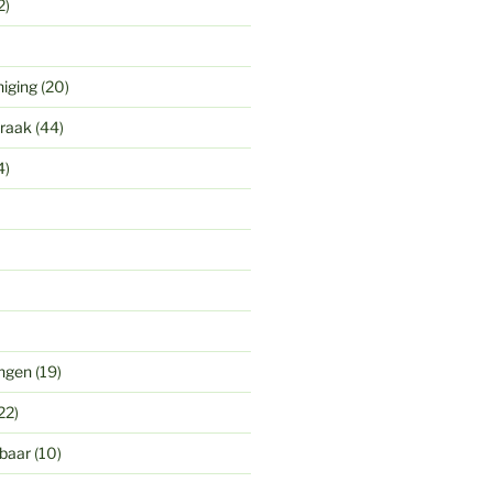
2)
niging
(20)
praak
(44)
4)
ingen
(19)
22)
gbaar
(10)