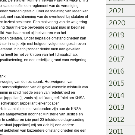
ht. De statuten kunnen hiervan vrijelijk afwijken, mits
 de statuten of in een reglement van de vereniging
2021
 leden worden gesteld. Over de toelating van leden kan
elast, met inachtneming van de eventueel bij statuten of
2020
n inzicht beslissen. Een motivering van de weigering
niging (haar hiertoe bevoegde orgaan) mag in beginsel
lid. Aan haar moet bij het voeren van het
2019
worden gelaten. Onder bepaalde omstandigheden kan
hter in strijd zijn met hetgeen volgens ongeschreven
2018
 betaamt. In het bijzonder denke men aan gevallen
ng heeft bij het verkrijgen van het lidmaatschap,
2017
psuitoefening, en een redelijke grond voor weigering
2016
ank]
2015
verweging van de rechtbank. Het weigeren van
 de omstandigheden van dit geval evenmin misbruik van
in in strijd met de eisen van redelijkheid en
2014
dat [appellant] , zoals hij zelf aangeeft “niet om KNSA
chietsport. [appellant] erkent dat er
2013
kt in aantal, die niet verbonden zijn aan de KNSA.
ie aangewezen door het Ministerie van Justitie en
2012
 te certificeren (zie punt 23 inleidende dagvaarding
 staat [appellant] vrij om zich bij een andere
2011
s niet gebleken van bijzondere omstandigheden die een