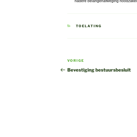
nadere belangenafweging noodzakel
CATEGORIEËN
TOELATING
Bericht
Vorig
VORIGE
navigatie
bericht
Bevestiging bestuursbesluit