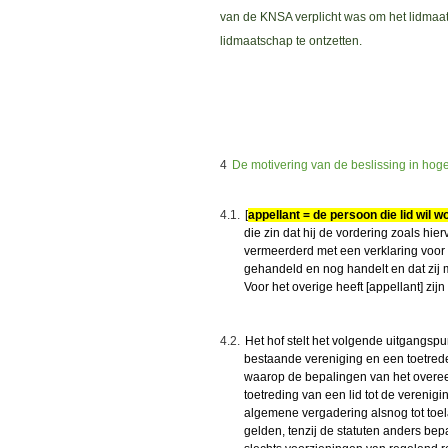
van de KNSA verplicht was om het lidmaats
lidmaatschap te ontzetten.
4
De motivering van de beslissing in hog
4.1.
[
appellant = de persoon die lid wil 
die zin dat hij de vordering zoals hi
vermeerderd met een verklaring voor 
gehandeld en nog handelt en dat zi
Voor het overige heeft [appellant] zij
4.2.
Het hof stelt het volgende uitgangs
bestaande vereniging en een toetrede
waarop de bepalingen van het overe
toetreding van een lid tot de verenigin
algemene vergadering alsnog tot toela
gelden, tenzij de statuten anders bep