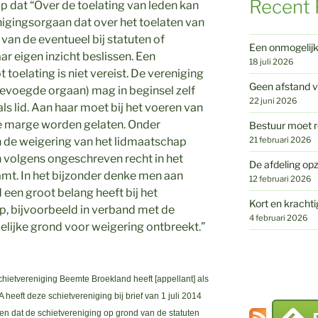
Recent 
op dat “Over de toelating van leden kan
enigingsorgaan dat over het toelaten van
van de eventueel bij statuten of
Een onmogelij
r eigen inzicht beslissen. Een
18 juli 2026
 toelating is niet vereist. De vereniging
Geen afstand v
 bevoegde orgaan) mag in beginsel zelf
22 juni 2026
s lid. Aan haar moet bij het voeren van
re marge worden gelaten. Onder
Bestuur moet r
21 februari 2026
de weigering van het lidmaatschap
en volgens ongeschreven recht in het
De afdeling opz
mt. In het bijzonder denke men aan
12 februari 2026
d een groot belang heeft bij het
Kort en krachti
p, bijvoorbeeld in verband met de
4 februari 2026
elijke grond voor weigering ontbreekt.”
ietvereniging Beemte Broekland heeft [appellant] als
eeft deze schietvereniging bij brief van 1 juli 2014
en dat de schietvereniging op grond van de statuten