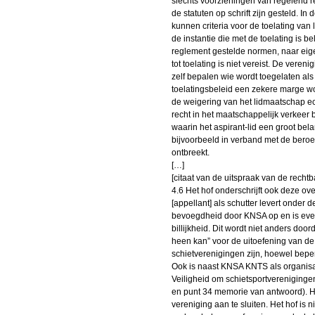
slechts voorzieningen van regelend rec
de statuten op schrift zijn gesteld. In
kunnen criteria voor de toelating van
de instantie die met de toelating is b
reglement gestelde normen, naar eige
tot toelating is niet vereist. De vere
zelf bepalen wie wordt toegelaten als 
toelatingsbeleid een zekere marge 
de weigering van het lidmaatschap ec
recht in het maatschappelijk verkeer
waarin het aspirant-lid een groot bela
bijvoorbeeld in verband met de beroe
ontbreekt.
[…]
[citaat van de uitspraak van de rechtb
4.6 Het hof onderschrijft ook deze o
[appellant] als schutter levert onder
bevoegdheid door KNSA op en is evenm
billijkheid. Dit wordt niet anders door
heen kan” voor de uitoefening van de s
schietverenigingen zijn, hoewel beper
Ook is naast KNSA KNTS als organisat
Veiligheid om schietsportverenigingen
en punt 34 memorie van antwoord). Het
vereniging aan te sluiten. Het hof i