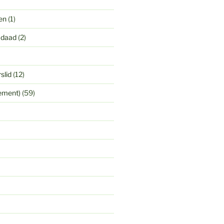
en
(1)
 daad
(2)
slid
(12)
yement)
(59)