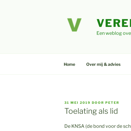
Ga
naar
de
VERE
inhoud
Een weblog ove
Home
Over mij & advies
GEPLAATST
31 MEI 2019
DOOR
PETER
OP
Toelating als lid
De KNSA (de bond voor de schi