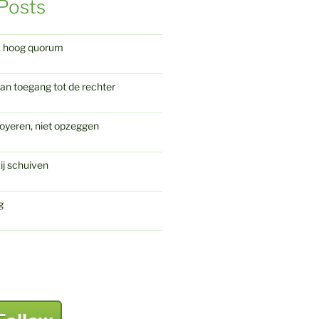
Posts
k hoog quorum
an toegang tot de rechter
oyeren, niet opzeggen
ij schuiven
g