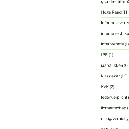
grondrechten
(
Hoge Raad
(11)
informele vere
interne rechts
interpretatie
(1
IPR
(1)
jaarstukken
(6)
klassieker
(19)
KvK
(2)
ledenverplicht
lidmaatschap
(
nietig/vernieti