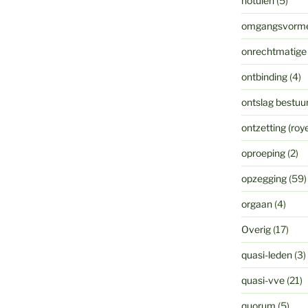
notulen
(5)
omgangsvorm
onrechtmatige
ontbinding
(4)
ontslag bestuur
ontzetting (ro
oproeping
(2)
opzegging
(59)
orgaan
(4)
Overig
(17)
quasi-leden
(3)
quasi-vve
(21)
quorum
(5)