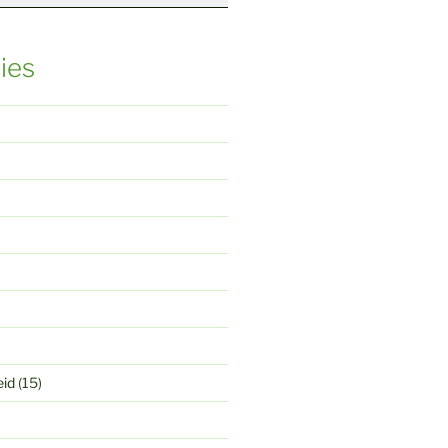
ies
eid
(15)