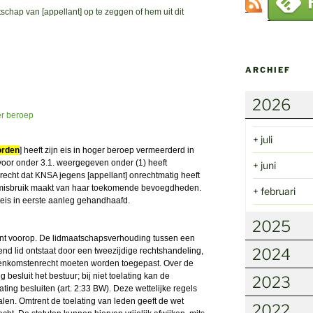
chap van [appellant] op te zeggen of hem uit dit
ARCHIEF
2026
er beroep
+
juli
worden
] heeft zijn eis in hoger beroep vermeerderd in
ervoor onder 3.1. weergegeven onder (1) heeft
+
juni
recht dat KNSA jegens [appellant] onrechtmatig heeft
j misbruik maakt van haar toekomende bevoegdheden.
+
februari
n eis in eerste aanleg gehandhaafd.
2025
punt voorop. De lidmaatschapsverhouding tussen een
2024
nd lid ontstaat door een tweezijdige rechtshandeling,
enkomstenrecht moeten worden toegepast. Over de
g besluit het bestuur; bij niet toelating kan de
2023
ting besluiten (art. 2:33 BW). Deze wettelijke regels
alen. Omtrent de toelating van leden geeft de wet
2022