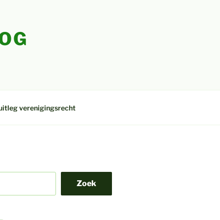
LOG
uitleg verenigingsrecht
Zoek