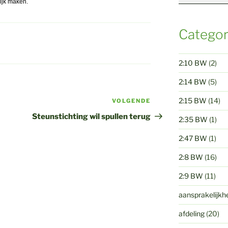
ijk maken.
Categor
2:10 BW
(2)
2:14 BW
(5)
2:15 BW
(14)
VOLGENDE
Volgend
bericht
Steunstichting wil spullen terug
2:35 BW
(1)
2:47 BW
(1)
2:8 BW
(16)
2:9 BW
(11)
aansprakelijkh
afdeling
(20)