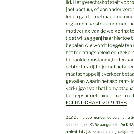
lid. Het gerechtshof stelt voor
[het bestuur, of een ander ver
leden gaat] , met inachtneming 
reglement gestelde normen, naa
motivering van de weigering tot
([dat wil zeggen] haar hiertoe
bepalen wie wordt toegelaten al
het toelatingsbeleid een zeke
bepaalde omstandigheden kan 
echter in strijd zijn met hetge
maatschappelijk verkeer betaa
gevallen waarin het aspirant-li
verkrijgen van het lidmaatscha
beroepsuitoefening, en een red
ECLI:NL:GHARL:2019:4168
2.13 De hiervoor genoemde vereniging Sch
schutter bij de KNSA aangemeld. De KNSA h
bericht dat zij deze aanmelding weigerde 