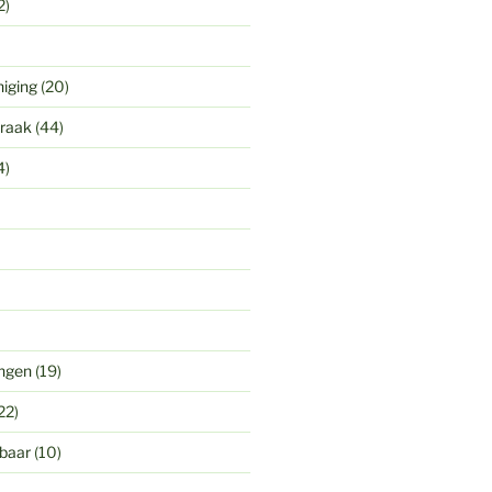
2)
niging
(20)
praak
(44)
4)
ingen
(19)
22)
gbaar
(10)