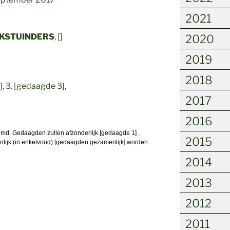
2021
LKSTUINDERS
, []
2020
2019
2018
], 3. [gedaagde 3],
2017
2016
md. Gedaagden zullen afzonderlijk [gedaagde 1] ,
2015
lijk (in enkelvoud) [gedaagden gezamenlijk] worden
2014
2013
2012
2011