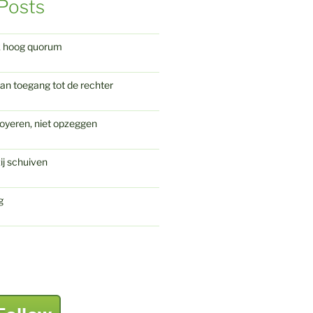
Posts
k hoog quorum
an toegang tot de rechter
oyeren, niet opzeggen
ij schuiven
g