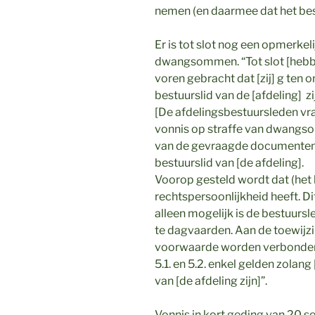
nemen (en daarmee dat het besl
Er is tot slot nog een opmerkel
dwangsommen. “Tot slot [hebb
voren gebracht dat [zij] g ten 
bestuurslid van de [afdeling] 
[De afdelingsbestuursleden vrage
vonnis op straffe van dwangs
van de gevraagde documenten en
bestuurslid van [de afdeling].
Voorop gesteld wordt dat (het b
rechtspersoonlijkheid heeft. D
alleen mogelijk is de bestuursl
te dagvaarden. Aan de toewijzi
voorwaarde worden verbonden
5.1. en 5.2. enkel gelden zolan
van [de afdeling zijn]”.
Vonnis in kort geding van 20 