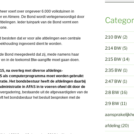
heer voert over ongeveer 6.000 volkstuinen in
 en Almere. De Bond wordt vertegenwoordigd door
Categor
fdelingen. Ieder tuinpark van de Bond vormt een
orie.
2:10 BW
(2)
 besloten dat er voor alle afdelingen een centrale
oekhouding ingevoerd dient te worden.
2:14 BW
(5)
n de Bond meegedeeld dat zij, mede namens haar
2:15 BW
(14)
ar en in de toekomst Btw-aangifte moet gaan doen.
2:35 BW
(1)
15, na overleg met diverse afdelings-
AS als computerprogramma moet worden gebruikt
2:47 BW
(1)
ratie. Het bondsbestuur heeft de afdelingen daarbij
dministratie in AFAS in te voeren ofwel dit door de
2:8 BW
(16)
svergadering, bestaande uit de afgevaardigden van de
ft het bondsbestuur het besluit besproken met de
2:9 BW
(11)
aansprakelijkh
afdeling
(20)