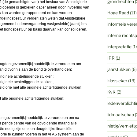
grondrechten
(
eft (de gemachtigde van) het bestuur van Amstelglorie
doende is gebleken dat er alleen door invoering van
Hoge Raad
(11)
cus kan worden gerapporteerd en kan worden
afdelingsbestuur verder laten weten dat Amstelglorie
informele vere
 Algemene Ledenvergadering vastgestelde) jaarcijfers
het bondsbestuur op basis daarvan kan consolideren.
interne rechts
interpretatie
(1
IPR
(1)
gden gezamenlijk] hoofdelijk te veroordelen om
jaarstukken
(6)
n dit vonnis aan de Bond te overhandigen:
originele achterliggende stukken;
klassieker
(19)
riginele achterliggende stukken;
lglorie met alle originele achterliggende stukken;
KvK
(2)
alle originele achterliggende stukken;
ledenverplicht
lidmaatschap
(
n gezamenlijk] hoofdelijk te veroordelen om na
ks per de tiende van de opvolgende maand alle
nietig/vernieti
ie nodig zijn om een deugdelijke financiële
glorie te kunnen voeren in het AFAS systeem aan de