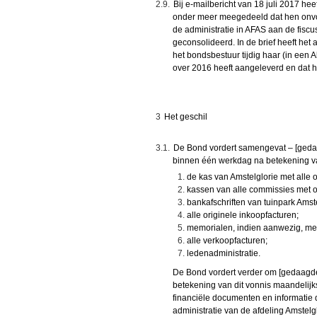
2.9.
Bij e-mailbericht van 18 juli 2017 he
onder meer meegedeeld dat hen onvol
de administratie in AFAS aan de fis
geconsolideerd. In de brief heeft het 
het bondsbestuur tijdig haar (in een
over 2016 heeft aangeleverd en dat 
3
Het geschil
3.1.
De Bond vordert samengevat – [gedaa
binnen één werkdag na betekening va
de kas van Amstelglorie met alle 
kassen van alle commissies met o
bankafschriften van tuinpark Amste
alle originele inkoopfacturen;
memorialen, indien aanwezig, met 
alle verkoopfacturen;
ledenadministratie.
De Bond vordert verder om [gedaagde
betekening van dit vonnis maandelij
financiële documenten en informatie d
administratie van de afdeling Amstel