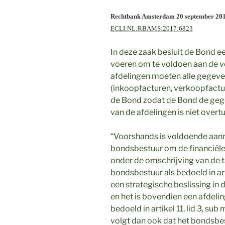
Rechtbank Amsterdam 20 september 20
ECLI:NL:RBAMS:2017:6823
In deze zaak besluit de Bond 
voeren om te voldoen aan de v
afdelingen moeten alle gegeven
(inkoopfacturen, verkoopfacturen
de Bond zodat de Bond de gege
van de afdelingen is niet overt
“Voorshands is voldoende aanne
bondsbestuur om de financiële 
onder de omschrijving van de t
bondsbestuur als bedoeld in arti
een strategische beslissing in de
en het is bovendien een afdel
bedoeld in artikel 11, lid 3, sub
volgt dan ook dat het bondsbes