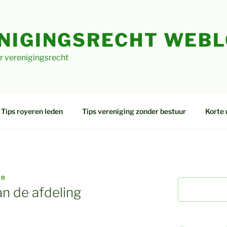
NIGINGSRECHT WEB
r verenigingsrecht
Tips royeren leden
Tips vereniging zonder bestuur
Korte 
ER
n de afdeling