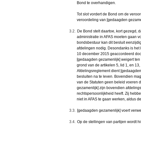
Bond te overhandigen.
Tot slot vordert de Bond om de vero
veroordeling van [gedaagden gezamenl
3.2.
De Bond stelt daartoe, kort gezegd, da
administratie in AFAS moeten gaan vo
bondsbestuur kan dit besluit eenzijd
afdelingen nodig. Desondanks is het b
10 december 2015 geaccordeerd door
[gedaagden gezamenlijk] weigert ten 
grond van de artikelen 5, lid 1, en 13, 
Afdelingsreglement dient [gedaagde
besluiten na te leven. Bovendien mag 
van de Statuten geen beleid voeren da
gezamenlijk] zijn bovendien afdeling
rechtspersoonlijkheid heeft. Zij hebbe
niet in AFAS te gaan werken, aldus d
3.3.
[gedaagden gezamenlijk] voert verwe
3.4.
Op de stellingen van partijen wordt 