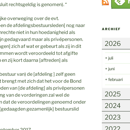
uit rechtsgeldig is genomen). “
ijke overweging over de evt.
en de afdelingsbestuursleden] nog naar
ARCHIEF
onrechte niet in hun hoedanigheid als
zijn gedagvaard maar als privépersonen.
2026
n] zich af wat er gebeurt als zij in dit
ommen wordt veroordeeld tot afgifte
+
juli
 zij kort daarna [aftreden] als
+
juni
estuur van) de [afdeling ] zelf geen
+
februari
it brengt met zich dat het voor de Bond
eden van [de afdeling] als privépersonen
2025
ng van de vorderingen zal wel de
 dat de veroordelingen genoemd onder
2024
g [gedaagden gezamenlijk] bestuurslid
2023
2022
september 2017