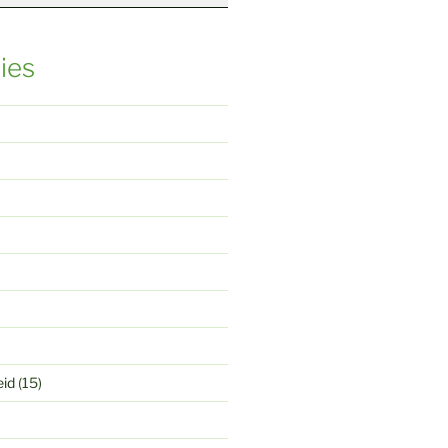
ies
eid
(15)