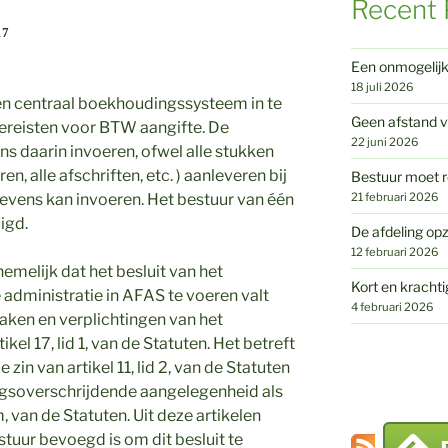
Recent 
17
Een onmogelij
18 juli 2026
een centraal boekhoudingssysteem in te
Geen afstand v
ereisten voor BTW aangifte. De
22 juni 2026
s daarin invoeren, ofwel alle stukken
, alle afschriften, etc. ) aanleveren bij
Bestuur moet r
21 februari 2026
vens kan invoeren. Het bestuur van één
uigd.
De afdeling opz
12 februari 2026
melijk dat het besluit van het
Kort en krachti
administratie in AFAS te voeren valt
4 februari 2026
aken en verplichtingen van het
kel 17, lid 1, van de Statuten. Het betreft
 zin van artikel 11, lid 2, van de Statuten
ingsoverschrijdende aangelegenheid als
 m, van de Statuten. Uit deze artikelen
tuur bevoegd is om dit besluit te