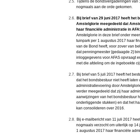
2.5.
Tijdens de bondsvergaderingen van 1
nogmaals aan de orde gekomen.
2.6.
Bij brief van 29 juni 2017 heeft het
Amstelglorie meegedeeld dat Amstelg
haar financiële administratie in AFA
Amstelglorie in deze brief onder mee
tuinpark per 1 augustus 2017 haar fin
van de Bond heeft, voor zover van bel
dat penningmeester [gedaagde 2] bin
inloggegevens voor AFAS opvraagt e
met die afdeling om de ingeboekte cij
2.7.
Bij brief van 5 juli 2017 heeft het b
dat het bondsbestuur niet heeft laten
administratievoering door Amstelglorie
verder meegedeeld dat zij haar admini
aanwijzingen van het bondsbestuur he
onderliggende stukken) en dat het h
kan consolideren over 2016.
2.8.
Bij e-mailbericht van 11 juli 2017 he
nogmaals verzocht om uiterlijk op 14 j
1 augustus 2017 haar financiële admi