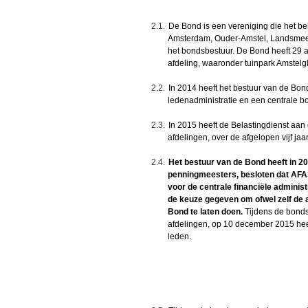
2.1.
De Bond is een
vereniging
die het be
Amsterdam, Ouder-Amstel, Landsmeer
het bondsbestuur. De Bond heeft 29 a
afdeling, waaronder tuinpark Amstelgl
2.2.
In 2014 heeft het bestuur van de Bond
ledenadministratie en een centrale b
2.3.
In 2015 heeft de Belastingdienst aa
afdelingen, over de afgelopen vijf ja
2.4.
Het bestuur van de Bond heeft in 20
penningmeesters, besloten dat AF
voor de centrale financiële administ
de keuze gegeven om ofwel zelf de a
Bond te laten doen.
Tijdens de bond
afdelingen, op 10 december 2015 hee
leden.