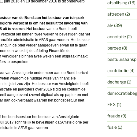
1 juni 2016 en 10 december 2016 is dit onderwerp
afsplitsing
(13)
aftreden
(2)
 bestuur van de Bond aan het bestuur van tuinpark
lorie verplicht is om het besluit tot invoering van
alv
(39)
S uit te voeren.
Het bestuur van de Bond heeft
r verzocht om binnen twee weken te bevestigen dat het
annotatie
(2)
anciële administratie in AFAS gaat voeren. Het bestuur
ang, in de brief verder aangegeven ervan uit te gaan
beroep
(8)
nen een week bij de afdeling Financiën de
n vervolgens binnen twee weken een afspraak maakt
bestuursaanspr
fers te bespreken.
contributie
(4)
estuur van Amstelglorie onder meer aan de Bond bericht
 weten waarom de huidige wijze van financiële
decharge
(1)
 niet juist zou zijn. Het bestuur van Amstelglorie heeft
stratie en jaarcijfers over 2016 tijdig en conform de
democratiebeg
eft aangeleverd (zowel digitaal als op papier en met
aar dan ook verbaast waarom het bondsbestuur niet
EEX
(1)
fraude
(9)
eft het bondsbestuur het bestuur van Amstelglorie
uli 2017 schriftelijk te bevestigen dat Amstelglorie per
fusie
(1)
nistratie in AFAS gaat voeren.