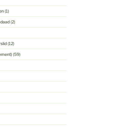
en
(1)
 daad
(2)
slid
(12)
yement)
(59)