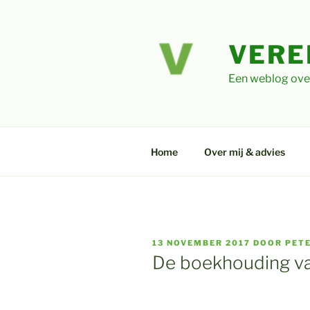
Ga
naar
de
VERE
inhoud
Een weblog ove
Home
Over mij & advies
GEPLAATST
13 NOVEMBER 2017
DOOR
PET
OP
De boekhouding va