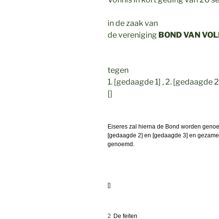
in de zaak van
de vereniging
BOND VAN VO
tegen
1. [gedaagde 1] , 2. [gedaagde 2
[]
Eiseres zal hierna de Bond worden genoe
[gedaagde 2] en [gedaagde 3] en gezamen
genoemd.
[]
2
De feiten