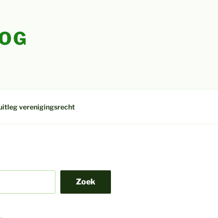
LOG
uitleg verenigingsrecht
Zoek