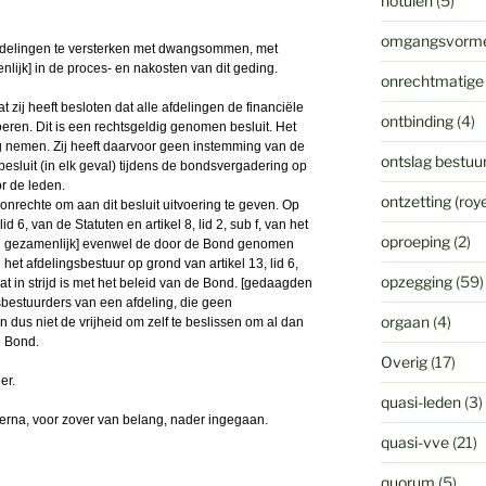
notulen
(5)
omgangsvorm
ordelingen te versterken met dwangsommen, met
ijk] in de proces- en nakosten van dit geding.
onrechtmatige
t zij heeft besloten dat alle afdelingen de financiële
ontbinding
(4)
eren. Dit is een rechtsgeldig genomen besluit. Het
ig nemen. Zij heeft daarvoor geen instemming van de
ontslag bestuur
esluit (in elk geval) tijdens de bondsvergadering op
 de leden.
ontzetting (ro
onrechte om aan dit besluit uitvoering te geven. Op
lid 6, van de Statuten en artikel 8, lid 2, sub f, van het
oproeping
(2)
n gezamenlijk] evenwel de door de Bond genomen
het afdelingsbestuur op grond van artikel 13, lid 6,
opzegging
(59)
t in strijd is met het beleid van de Bond. [gedaagden
sbestuurders van een afdeling, die geen
orgaan
(4)
n dus niet de vrijheid om zelf te beslissen om al dan
e Bond.
Overig
(17)
er.
quasi-leden
(3)
hierna, voor zover van belang, nader ingegaan.
quasi-vve
(21)
quorum
(5)