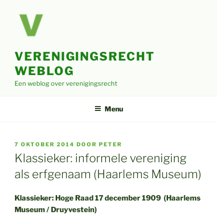
Ga
naar
de
inhoud
VERENIGINGSRECHT
WEBLOG
Een weblog over verenigingsrecht
Menu
GEPLAATST
7 OKTOBER 2014
DOOR
PETER
OP
Klassieker: informele vereniging
als erfgenaam (Haarlems Museum)
Klassieker: Hoge Raad 17 december 1909 (Haarlems
Museum / Druyvestein)