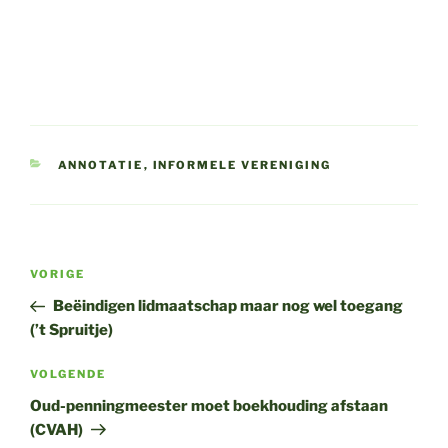
CATEGORIEËN
ANNOTATIE
,
INFORMELE VERENIGING
Bericht
Vorig
VORIGE
navigatie
bericht
Beëindigen lidmaatschap maar nog wel toegang
(’t Spruitje)
Volgend
VOLGENDE
bericht
Oud-penningmeester moet boekhouding afstaan
(CVAH)