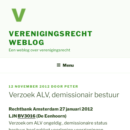
Ga
naar
de
inhoud
VERENIGINGSRECHT
WEBLOG
Een weblog over verenigingsrecht
Menu
GEPLAATST
12 NOVEMBER 2012
DOOR
PETER
OP
Verzoek ALV, demissionair bestuur
Rechtbank Amsterdam 27 januari 2012
LJN
BV3016
(De Eenhoorn)
Verzoek om ALV ongeldig , demissionaire status