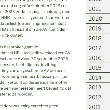
bben dat nog vóór 9 oktober 2023 een
2021
ber 2023, zodat alsnog – zoals op grond
het HHR is vereist – gestemd kan worden
2020
idatenlijst. [de penningmeester] heeft
2019
HB zich inspant om die AV nog tijdig –
rd te krijgen.
2018
g is besproken gaat de
2017
 dat het HB uiterlijk dit weekend een AV
2016
 geschorste AV van 30 september 2023
eester] heeft tijdens de zitting
2015
atting van de geschorste AV de reeds
 worden gehanteerd. Tussen partijen
2014
udelijke) punt op die agenda de moties
2013
 [de penningmeester] heeft bevestigd dat
estemd zal worden.
2012
ziet de voorzieningenrechter geen
2011