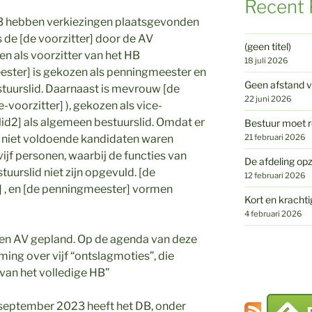
Recent 
023 hebben verkiezingen plaatsgevonden
 de [de voorzitter] door de AV
(geen titel)
n als voorzitter van het HB
18 juli 2026
ester] is gekozen als penningmeester en
Geen afstand v
stuurslid. Daarnaast is mevrouw [de
22 juni 2026
e-voorzitter] ), gekozen als vice-
lid2] als algemeen bestuurslid. Omdat er
Bestuur moet r
21 februari 2026
23 niet voldoende kandidaten waren
ijf personen, waarbij de functies van
De afdeling opz
uurslid niet zijn opgevuld. [de
12 februari 2026
er] , en [de penningmeester] vormen
Kort en krachti
4 februari 2026
n AV gepland. Op de agenda van deze
ng over vijf “ontslagmoties”, die
 van het volledige HB”
 september 2023 heeft het DB, onder