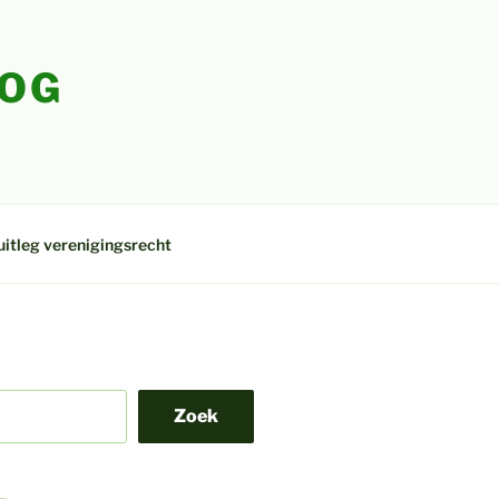
LOG
uitleg verenigingsrecht
Zoek