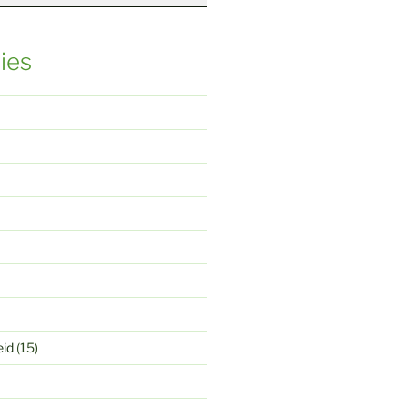
ies
eid
(15)