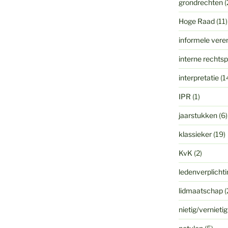
grondrechten
(
Hoge Raad
(11)
informele vere
interne rechts
interpretatie
(1
IPR
(1)
jaarstukken
(6)
klassieker
(19)
KvK
(2)
ledenverplicht
lidmaatschap
(
nietig/vernieti