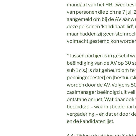
mandaat van het HB, twee bes
van personen die zich na 7 juli
aangemeld om bij de AV aanwezi
deze personen ‘kandidaat-lid’, 
maar hadden zij geen stemrech
volmacht gestemd kon worden 
“Tussen partijen is in geschil 
beëindiging van de AV op 30 s
sub 1 c.s.] is dat gebeurd om t
penningmeester] en [bestuursl
worden door de AV. Volgens 50
zaalmanager beëindigd uit ve
ontstane onrust. Wat daar ook v
beëindigd – waarbij beide part
vergadering – en dat er door de
en de kandidatenlijst.
4.4. Tijdens de zitting op 3 ok