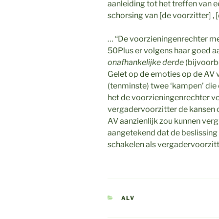
aanleiding tot het treffen van
schorsing van [de voorzitter] , 
… “De voorzieningenrechter me
50Plus er volgens haar goed 
onafhankelijke derde
(bijvoorb
Gelet op de emoties op de AV
(tenminste) twee ‘kampen’ die 
het de voorzieningenrechter vo
vergadervoorzitter de kansen 
AV aanzienlijk zou kunnen verg
aangetekend dat de beslissing 
schakelen als vergadervoorzitter
CATEGORIEËN
ALV