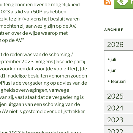
luiten genomen over de mogelijkheid
 2023 als lid van 50Plus hebben
g te zijn (volgens het besluit waren
mochten zij aanwezig zijn op de AV,
ARCHIEF
t) en over de wijze waarop met
op de AV.”
2026
wat de reden was van de schorsing /
+
juli
eptember 2023. Volgens [eisende partij
e voorkomen dat voor [de voorzitter] , [de
+
juni
id1] nadelige besluiten genomen zouden
+
februari
Plus is de vergadering op advies van de
iligheidsoverwegingen, vanwege
2025
an zij, vast staat dat de vergadering is
ijen uitgaan van een schorsing van de
2024
 AV niet is gestemd over de lijsttrekker
2023
2022
tober 2023 is besproken dat partijen er