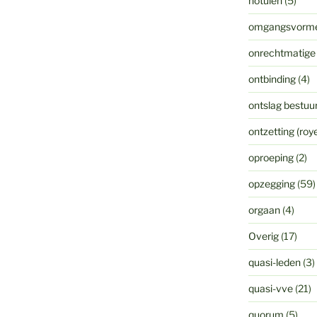
notulen
(5)
omgangsvorm
onrechtmatige
ontbinding
(4)
ontslag bestuur
ontzetting (ro
oproeping
(2)
opzegging
(59)
orgaan
(4)
Overig
(17)
quasi-leden
(3)
quasi-vve
(21)
quorum
(5)