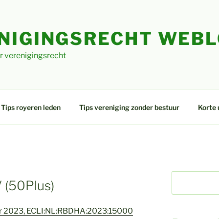
NIGINGSRECHT WEB
r verenigingsrecht
Tips royeren leden
Tips vereniging zonder bestuur
Korte 
R
 (50Plus)
er 2023, ECLI:NL:RBDHA:2023:15000