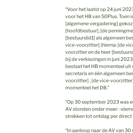
“Voor het laatst op 24 juni 2
voor het HB van 50Plus. Toen is
[algemene vergadering] gekoze
[hoofdbestuur], [de penningme
[bestuurslid1] als algemeen be
vice-voorzitter] (hierna: [de vic
voorzitter en de heer [bestuurs
bij de verkiezingen in juni 20
bestaat het HB momenteel uit v
secretaris en één algemeen best
voorzitter] , [de vice-voorzitt
momenteel het DB.”
“Op 30 september 2023 was ee
AV stonden onder meer: -stemmi
strekken tot ontslag per direct
“In aanloop naar de AV van 30