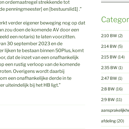
 een ordemaatregel strekkende tot
[de penningmeester] en [bestuurslid1] .”
Categor
rkt verder eigener beweging nog op dat
aan zou doen de komende AV door
een
2:10 BW
(2)
eeld een notaris) te laten voorzitten.
 van 30 september 2023 en de
2:14 BW
(5)
er lijken te bestaan binnen 50Plus, komt
2:15 BW
(14)
or, dat de inzet van een onafhankelijk
op een rustig verloop van de komende
2:35 BW
(1)
roten. Overigens wordt daarbij
om een onafhankelijke derde in te
2:47 BW
(1)
 uiteindelijk bij het HB ligt.”
2:8 BW
(16)
2:9 BW
(11)
aansprakelijkh
afdeling
(20)