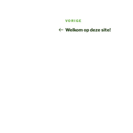
Bericht
Vorig
VORIGE
navigatie
bericht
Welkom op deze site!