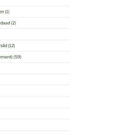
en
(1)
 daad
(2)
slid
(12)
yement)
(59)