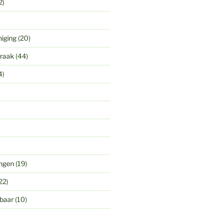
2)
niging
(20)
praak
(44)
4)
ingen
(19)
22)
gbaar
(10)