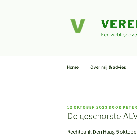
Ga
naar
de
VERE
inhoud
Een weblog ove
Home
Over mij & advies
GEPLAATST
12 OKTOBER 2023
DOOR
PETE
OP
De geschorste ALV
Rechtbank Den Haag 5 oktob