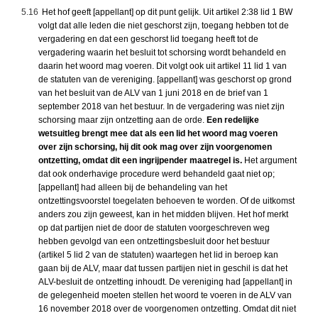
5.16
Het hof geeft [appellant] op dit punt gelijk. Uit artikel 2:38 lid 1 BW
volgt dat alle leden die niet geschorst zijn, toegang hebben tot de
vergadering en dat een geschorst lid toegang heeft tot de
vergadering waarin het besluit tot schorsing wordt behandeld en
daarin het woord mag voeren. Dit volgt ook uit artikel 11 lid 1 van
de statuten van de vereniging. [appellant] was geschorst op grond
van het besluit van de ALV van 1 juni 2018 en de brief van 1
september 2018 van het bestuur. In de vergadering was niet zijn
schorsing maar zijn ontzetting aan de orde.
Een redelijke
wetsuitleg brengt mee dat als een lid het woord mag voeren
over zijn schorsing, hij dit ook mag over zijn voorgenomen
ontzetting, omdat dit een ingrijpender maatregel is.
Het argument
dat ook onderhavige procedure werd behandeld gaat niet op;
[appellant] had alleen bij de behandeling van het
ontzettingsvoorstel toegelaten behoeven te worden. Of de uitkomst
anders zou zijn geweest, kan in het midden blijven. Het hof merkt
op dat partijen niet de door de statuten voorgeschreven weg
hebben gevolgd van een ontzettingsbesluit door het bestuur
(artikel 5 lid 2 van de statuten) waartegen het lid in beroep kan
gaan bij de ALV, maar dat tussen partijen niet in geschil is dat het
ALV-besluit de ontzetting inhoudt. De vereniging had [appellant] in
de gelegenheid moeten stellen het woord te voeren in de ALV van
16 november 2018 over de voorgenomen ontzetting. Omdat dit niet