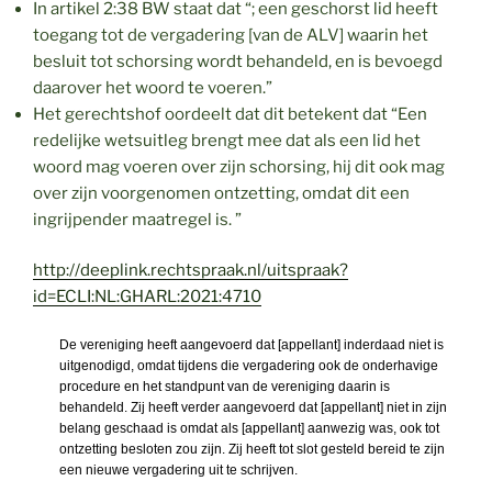
In artikel 2:38 BW staat dat “; een geschorst lid heeft
toegang tot de vergadering [van de ALV] waarin het
besluit tot schorsing wordt behandeld, en is bevoegd
daarover het woord te voeren.”
Het gerechtshof oordeelt dat dit betekent dat “Een
redelijke wetsuitleg brengt mee dat als een lid het
woord mag voeren over zijn schorsing, hij dit ook mag
over zijn voorgenomen ontzetting, omdat dit een
ingrijpender maatregel is. ”
http://deeplink.rechtspraak.nl/uitspraak?
id=ECLI:NL:GHARL:2021:4710
De vereniging heeft aangevoerd dat [appellant] inderdaad niet is
uitgenodigd, omdat tijdens die vergadering ook de onderhavige
procedure en het standpunt van de vereniging daarin is
behandeld. Zij heeft verder aangevoerd dat [appellant] niet in zijn
belang geschaad is omdat als [appellant] aanwezig was, ook tot
ontzetting besloten zou zijn. Zij heeft tot slot gesteld bereid te zijn
een nieuwe vergadering uit te schrijven.