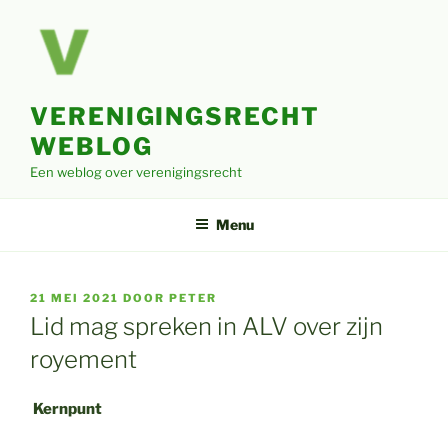
Ga
naar
de
inhoud
VERENIGINGSRECHT
WEBLOG
Een weblog over verenigingsrecht
Menu
GEPLAATST
21 MEI 2021
DOOR
PETER
OP
Lid mag spreken in ALV over zijn
royement
Kernpunt