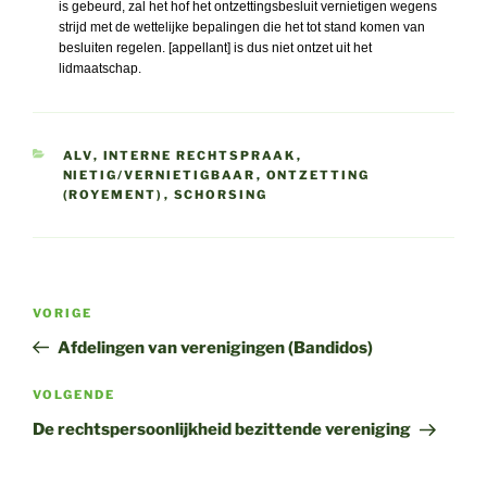
is gebeurd, zal het hof het ontzettingsbesluit vernietigen wegens
strijd met de wettelijke bepalingen die het tot stand komen van
besluiten regelen. [appellant] is dus niet ontzet uit het
lidmaatschap.
CATEGORIEËN
ALV
,
INTERNE RECHTSPRAAK
,
NIETIG/VERNIETIGBAAR
,
ONTZETTING
(ROYEMENT)
,
SCHORSING
Bericht
Vorig
VORIGE
navigatie
bericht
Afdelingen van verenigingen (Bandidos)
Volgend
VOLGENDE
bericht
De rechtspersoonlijkheid bezittende vereniging