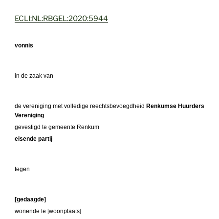
ECLI:NL:RBGEL:2020:5944
vonnis
in de zaak van
de vereniging met volledige reechtsbevoegdheid
Renkumse Huurders
Vereniging
gevestigd te gemeente Renkum
eisende partij
tegen
[gedaagde]
wonende te [woonplaats]