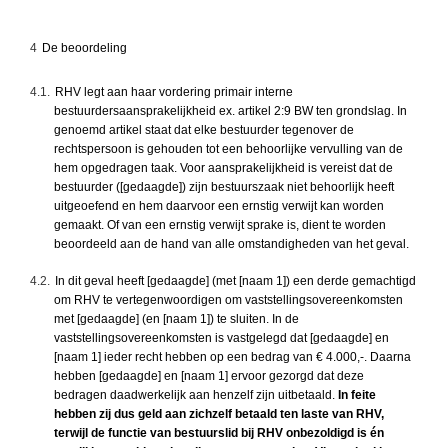
4
De beoordeling
4.1.
RHV legt aan haar vordering primair interne
bestuurdersaansprakelijkheid ex. artikel 2:9 BW ten grondslag. In
genoemd artikel staat dat elke bestuurder tegenover de
rechtspersoon is gehouden tot een behoorlijke vervulling van de
hem opgedragen taak. Voor aansprakelijkheid is vereist dat de
bestuurder ([gedaagde]) zijn bestuurszaak niet behoorlijk heeft
uitgeoefend en hem daarvoor een ernstig verwijt kan worden
gemaakt. Of van een ernstig verwijt sprake is, dient te worden
beoordeeld aan de hand van alle omstandigheden van het geval.
4.2.
In dit geval heeft [gedaagde] (met [naam 1]) een derde gemachtigd
om RHV te vertegenwoordigen om vaststellingsovereenkomsten
met [gedaagde] (en [naam 1]) te sluiten. In de
vaststellingsovereenkomsten is vastgelegd dat [gedaagde] en
[naam 1] ieder recht hebben op een bedrag van € 4.000,-. Daarna
hebben [gedaagde] en [naam 1] ervoor gezorgd dat deze
bedragen daadwerkelijk aan henzelf zijn uitbetaald.
In feite
hebben zij dus geld aan zichzelf betaald ten laste van RHV,
terwijl de functie van bestuurslid bij RHV onbezoldigd is én