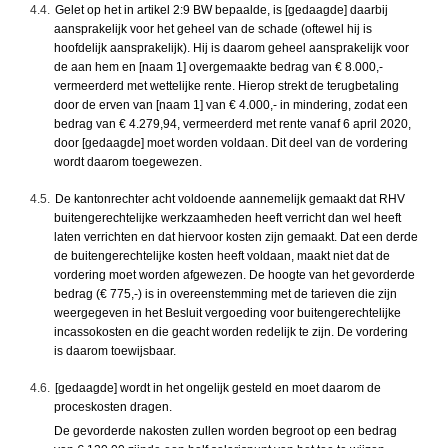
4.4.
Gelet op het in artikel 2:9 BW bepaalde, is [gedaagde] daarbij
aansprakelijk voor het geheel van de schade (oftewel hij is
hoofdelijk aansprakelijk). Hij is daarom geheel aansprakelijk voor
de aan hem en [naam 1] overgemaakte bedrag van € 8.000,-
vermeerderd met wettelijke rente. Hierop strekt de terugbetaling
door de erven van [naam 1] van € 4.000,- in mindering, zodat een
bedrag van € 4.279,94, vermeerderd met rente vanaf 6 april 2020,
door [gedaagde] moet worden voldaan. Dit deel van de vordering
wordt daarom toegewezen.
4.5.
De kantonrechter acht voldoende aannemelijk gemaakt dat RHV
buitengerechtelijke werkzaamheden heeft verricht dan wel heeft
laten verrichten en dat hiervoor kosten zijn gemaakt. Dat een derde
de buitengerechtelijke kosten heeft voldaan, maakt niet dat de
vordering moet worden afgewezen. De hoogte van het gevorderde
bedrag (€ 775,-) is in overeenstemming met de tarieven die zijn
weergegeven in het Besluit vergoeding voor buitengerechtelijke
incassokosten en die geacht worden redelijk te zijn. De vordering
is daarom toewijsbaar.
4.6.
[gedaagde] wordt in het ongelijk gesteld en moet daarom de
proceskosten dragen.
De gevorderde nakosten zullen worden begroot op een bedrag