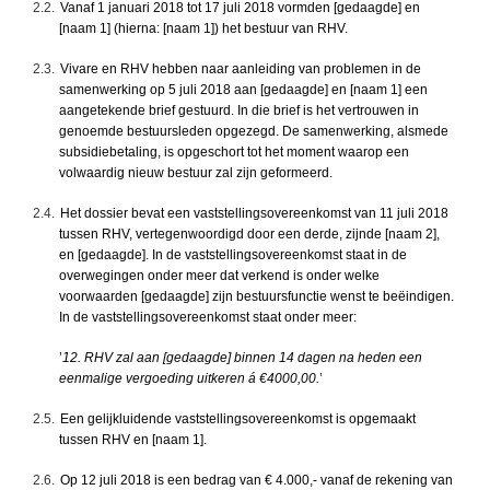
2.2.
Vanaf 1 januari 2018 tot 17 juli 2018 vormden [gedaagde] en
[naam 1] (hierna: [naam 1]) het bestuur van RHV.
2.3.
Vivare en RHV hebben naar aanleiding van problemen in de
samenwerking op 5 juli 2018 aan [gedaagde] en [naam 1] een
aangetekende brief gestuurd. In die brief is het vertrouwen in
genoemde bestuursleden opgezegd. De samenwerking, alsmede
subsidiebetaling, is opgeschort tot het moment waarop een
volwaardig nieuw bestuur zal zijn geformeerd.
2.4.
Het dossier bevat een vaststellingsovereenkomst van 11 juli 2018
tussen RHV, vertegenwoordigd door een derde, zijnde [naam 2],
en [gedaagde]. In de vaststellingsovereenkomst staat in de
overwegingen onder meer dat verkend is onder welke
voorwaarden [gedaagde] zijn bestuursfunctie wenst te beëindigen.
In de vaststellingsovereenkomst staat onder meer:
’
12. RHV zal aan [gedaagde] binnen 14 dagen na heden een
eenmalige vergoeding uitkeren á €4000,00.
’
2.5.
Een gelijkluidende vaststellingsovereenkomst is opgemaakt
tussen RHV en [naam 1].
2.6.
Op 12 juli 2018 is een bedrag van € 4.000,- vanaf de rekening van