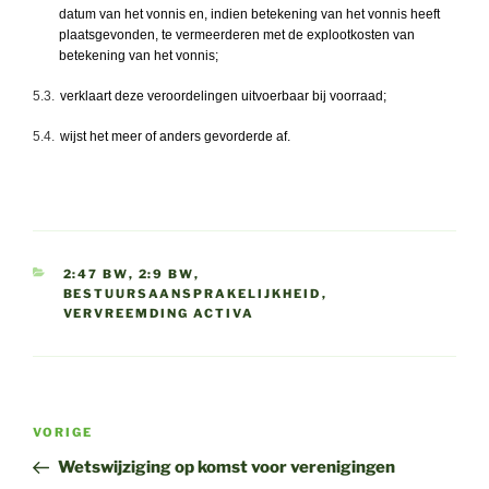
datum van het vonnis en, indien betekening van het vonnis heeft
plaatsgevonden, te vermeerderen met de explootkosten van
betekening van het vonnis;
5.3.
verklaart deze veroordelingen uitvoerbaar bij voorraad;
5.4.
wijst het meer of anders gevorderde af.
CATEGORIEËN
2:47 BW
,
2:9 BW
,
BESTUURSAANSPRAKELIJKHEID
,
VERVREEMDING ACTIVA
Bericht
Vorig
VORIGE
navigatie
bericht
Wetswijziging op komst voor verenigingen