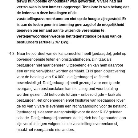
terwijl hun positie onhoudbaar was geworden. Vivare had het
vertrouwen in hen immers opgezegd. Tenslotte is van belang dat
de leden van deze betalingen of de
vaststellingsovereenkomsten niet op de hoogte zijn gesteld. Er
is aan de leden geen instemming gevraagd of de mogelijkheid
gegeven om iemand aan te wijzen de vereniging te
vertegenwoordigen wegens het tegenstrijdige belang van de
bestuurders (artikel 2:47 BW).
4.3.
Naar het oordeel van de kantonrechter heeft [gedaagde], gelet op
bovengenoemde feiten en omstandigheden, zijn taak als
bestuurder niet naar behoren uitgeoefend en kan hem daarvoor
een ernstig verwijtbaar worden gemaakt. Er is geen objectivering
voor de betaling van € 4.000,- die [gedaagde] zelf heeft
bewerkstelligd. Dat [gedaagde] heeft gezorgd voor een goede
overgang van bestuurstaken kan niet als grond voor betaling
worden gezien. Dit behoorde tot zijn – onbezoldigde – taak als
bestuurder. Het ongenoegen en/of frustratie van [gedaagde] over
de rol van Vivare is evenmin een rechtvaardiging voor de betaling.
[gedaagde] is daarom aansprakelijk voor de door RHV geleden
schade. Dat [gedaagde] aanvoert dat hij zich heeft gehouden aan
zijn verplichtingen volgend uit de vaststellingsovereenkomst,
maakt het voorgaande niet anders.