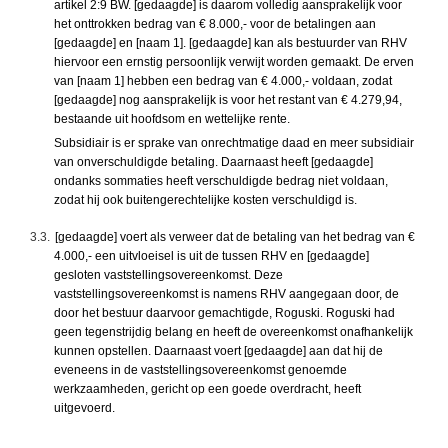
artikel 2:9 BW. [gedaagde] is daarom volledig aansprakelijk voor
het onttrokken bedrag van € 8.000,- voor de betalingen aan
[gedaagde] en [naam 1]. [gedaagde] kan als bestuurder van RHV
hiervoor een ernstig persoonlijk verwijt worden gemaakt. De erven
van [naam 1] hebben een bedrag van € 4.000,- voldaan, zodat
[gedaagde] nog aansprakelijk is voor het restant van € 4.279,94,
bestaande uit hoofdsom en wettelijke rente.
Subsidiair is er sprake van onrechtmatige daad en meer subsidiair
van onverschuldigde betaling. Daarnaast heeft [gedaagde]
ondanks sommaties heeft verschuldigde bedrag niet voldaan,
zodat hij ook buitengerechtelijke kosten verschuldigd is.
3.3.
[gedaagde] voert als verweer dat de betaling van het bedrag van €
4.000,- een uitvloeisel is uit de tussen RHV en [gedaagde]
gesloten vaststellingsovereenkomst. Deze
vaststellingsovereenkomst is namens RHV aangegaan door, de
door het bestuur daarvoor gemachtigde, Roguski. Roguski had
geen tegenstrijdig belang en heeft de overeenkomst onafhankelijk
kunnen opstellen. Daarnaast voert [gedaagde] aan dat hij de
eveneens in de vaststellingsovereenkomst genoemde
werkzaamheden, gericht op een goede overdracht, heeft
uitgevoerd.