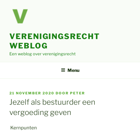
Ga
naar
de
inhoud
VERENIGINGSRECHT
WEBLOG
Een weblog over verenigingsrecht
Menu
GEPLAATST
21 NOVEMBER 2020
DOOR
PETER
OP
Jezelf als bestuurder een
vergoeding geven
Kernpunten