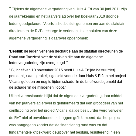
”
Tijdens de algemene vergadering van Huis & Erf van 30 juni 2011 zijn
de jaarrekening en het jaarverslag over het boekjaar 2010 door de
leden goedgekeurd. Voorts is het besluit genomen om aan de statutair
directeur en de RvT decharge te verlenen. In de notulen van deze
algemene vergadering is daarover opgenomen:
‘
Besluit
: de leden verlenen decharge aan de statutair directeur en de
Raad van Toezicht over de stukken die aan de algemene
ledenvergadering zijn overgelegd.’”
” Bij brief van 10 november 2015 heeft Huis & Erf [de bestuurder]
persoonlijk aansprakelijk gesteld voor de door Huis & Erf op het project
Vicaris geleden en nog te lijden schade. In de brief wordt gemeld dat
de schade ‘in de miljoenen’ loopt.”
Uit het vorenstaande blijkt dat de algemene vergadering door middel
van het jaarverslag erover is geïnformeerd dat een groot deel van het
conflict ging over het project Vicaris, dat de bestuurder werd verweten
de RvT niet of onvoldoende te heggen geïnformeerd, dat het project
was aangegaan zonder dat de financiering rond was en dat
fundamentele kritiek werd geuit over het bestuur, resulterend in een