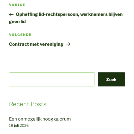
Bericht
Vorig
VORIGE
navigatie
bericht
Opheffing lid-rechtspersoon, werknemers blijven
geen lid
Volgend
VOLGENDE
bericht
Contract met vereniging
Zoek
Recent Posts
Een onmogelijk hoog quorum
18 juli 2026