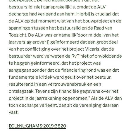
bouwproject. De rechtbank oordeelt dat het
bestuurslid niet aansprakelijk is, omdat de ALV
decharge had verleend aan hem. Hierbij is cruciaal dat
de ALV op dat moment wist van het bouwproject en de
spanningen tussen het bestuurslid en de Raad van
Toezicht. De ALV was er namelijk”door middel van het
jaarverslag erover [] geïnformeerd dat een groot deel
van het conflict ging over het project Vicaris, dat de
bestuurder werd verweten de RvT niet of onvoldoende
te heggen geïnformeerd, dat het project was
aangegaan zonder dat de financiering rond was en dat
fundamentele kritiek werd geuit over het bestuur,
resulterend in een vertrouwensbreuk en een
ontslagzaak. Tevens zijn financiële gegevens over het
project in de jaarrekening opgenomen.” Als de ALV dan
toch decharge verleent, dan zit de vereniging daaraan
vast.
ECLI:NL:GHAMS:2019:3820