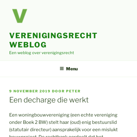
Ga
naar
de
inhoud
VERENIGINGSRECHT
WEBLOG
Een weblog over verenigingsrecht
Menu
GEPLAATST
9 NOVEMBER 2019
DOOR
PETER
OP
Een decharge die werkt
Een woningbouwvereniging (een echte vereniging
onder Boek 2 BW) stelt haar (oud) enig bestuurslid
(statutair directeur) aansprakelijk voor een mislukt