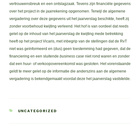
vertrouwensbreuk en een ontslagzaak. Tevens zijn financiële gegevens
over het project in de jaarrekening opgenomen. Terwijl de algemene
vergadering over deze gegevens uit het jaarverslag beschikte, heeft zij
zonder voorbehoud kwijting verleend. Het hof is van oordeel dat reeds
gelet op de inhoud van het jaarverslag de kwijting mede betrekking
heeft op het project Vicaris, met inbegrip van de stellingen dat de RvT
niet was geïnformeerd en (dus) geen toestemming had gegeven, dat de
financiering en een sluitende
business case
niet rond waren en zonder
dat een huur- of verkoopovereenkomst was gesloten. Het vorenstaande
geldt te meer gelet op de informatie die anderszins aan de algemene
vergadering is bekendgemaakt voordat deze het jaarverslag vaststelde.
CATEGORIEËN
UNCATEGORIZED