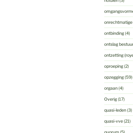
notulen
(5)
omgangsvorm
onrechtmatige
ontbinding
(4)
ontslag bestuur
ontzetting (ro
oproeping
(2)
opzegging
(59)
orgaan
(4)
Overig
(17)
quasi-leden
(3)
quasi-vve
(21)
quorum
(5)