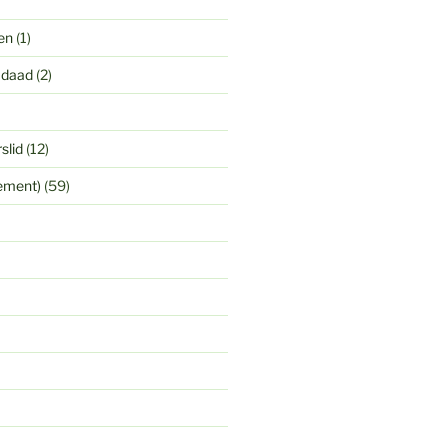
en
(1)
 daad
(2)
slid
(12)
yement)
(59)