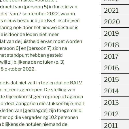
racht van [persoon 5] in functie van
2021
gde]” van 7 september 2022, waarin
als nieuw bestuur bij de KvK inschrijven
2020
klaring ook door het nieuwe bestuur is
2019
 is door de leden niet meer
at van de juistheid ervan moet worden
2018
[persoon 6] en [persoon 7] zich na
et standpunt hebben gesteld
2017
ijl zij blijkens de notulen (p. 3)
2016
 8 oktober 2022.
2015
 is dat niet valt in te zien dat de BALV
bijeen is geroepen. De stelling van
2014
t de bijeenkomst geen oproep of agenda
2013
oordeel, aangezien die stukken bij e-mail
leden van [gedaagde] zijn toegemaild.
2012
t er op die vergadering 102 personen
n blijkens de notulen niemand de
2011