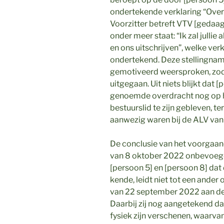
ondertekende verklaring “Overd
Voorzitter betreft VTV [gedaa
onder meer staat: “Ik zal jullie 
en ons uitschrijven”, welke ver
ondertekend. Deze stellingname
gemotiveerd weersproken, zod
uitgegaan. Uit niets blijkt dat 
genoemde overdracht nog op h
bestuurslid te zijn gebleven, terw
aanwezig waren bij de ALV van
De conclusie van het voorgaande
van 8 oktober 2022 onbevoegd 
[persoon 5] en [persoon 8] da
kende, leidt niet tot een ander 
van 22 september 2022 aan de 
Daarbij zij nog aangetekend da
fysiek zijn verschenen, waarva