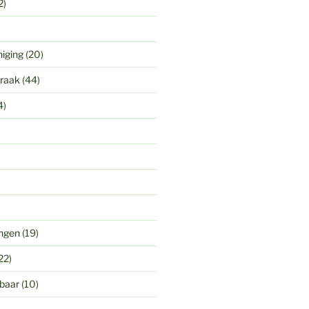
2)
niging
(20)
praak
(44)
4)
ingen
(19)
22)
gbaar
(10)