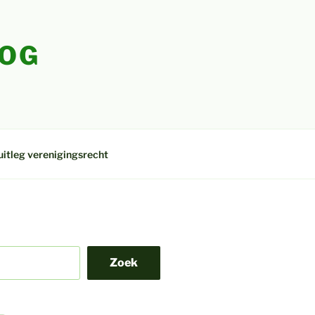
LOG
uitleg verenigingsrecht
Zoek