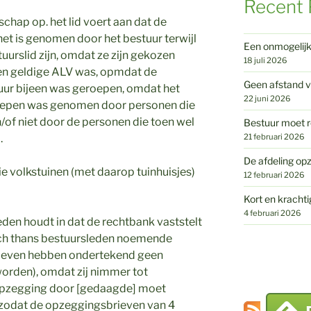
Recent 
chap op. het lid voert aan dat de
et is genomen door het bestuur terwijl
Een onmogelij
uurslid zijn, omdat ze zijn gekozen
18 juli 2026
een geldige ALV was, opmdat de
Geen afstand v
tuur bijeen was geroepen, omdat het
22 juni 2026
roepen was genomen door personen die
/of niet door de personen die toen wel
Bestuur moet r
21 februari 2026
.
De afdeling opz
ie volkstuinen (met daarop tuinhuisjes)
12 februari 2026
Kort en krachti
4 februari 2026
eden houdt in dat de rechtbank vaststelt
zich thans bestuursleden noemende
ieven hebben ondertekend geen
worden), omdat zij nimmer tot
 opzegging door [gedaagde] moet
 zodat de opzeggingsbrieven van 4