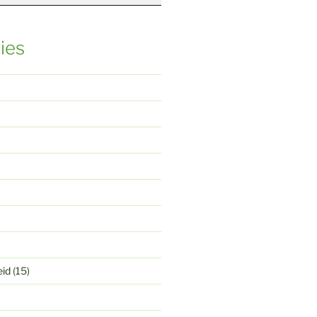
ies
eid
(15)