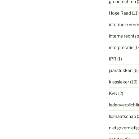
grondrechten
(
Hoge Raad
(11)
informele vere
interne rechts
interpretatie
(1
IPR
(1)
jaarstukken
(6)
klassieker
(19)
KvK
(2)
ledenverplicht
lidmaatschap
(
nietig/vernieti