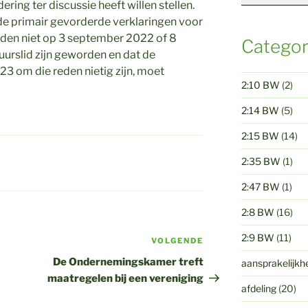
ring ter discussie heeft willen stellen.
e primair gevorderde verklaringen voor
eden niet op 3 september 2022 of 8
Categor
urslid zijn geworden en dat de
3 om die reden nietig zijn, moet
2:10 BW
(2)
2:14 BW
(5)
2:15 BW
(14)
2:35 BW
(1)
2:47 BW
(1)
2:8 BW
(16)
2:9 BW
(11)
VOLGENDE
Volgend
bericht
De Ondernemingskamer treft
aansprakelijkh
maatregelen bij een vereniging
afdeling
(20)