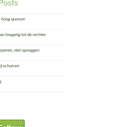
Posts
k hoog quorum
an toegang tot de rechter
oyeren, niet opzeggen
ij schuiven
g