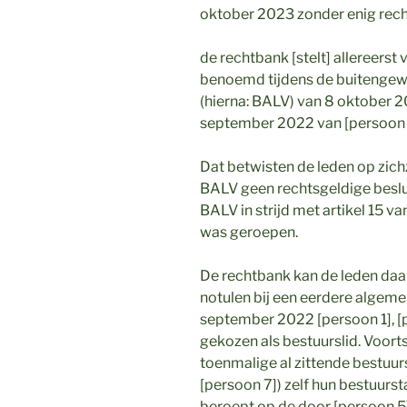
oktober 2023 zonder enig rech
de rechtbank [stelt] allereerst 
benoemd tijdens de buitenge
(hierna: BALV) van 8 oktober 2
september 2022 van [persoon 1
Dat betwisten de leden op zichz
BALV geen rechtsgeldige beslu
BALV in strijd met artikel 15 va
was geroepen.
De rechtbank kan de leden daar
notulen bij een eerdere algeme
september 2022 [persoon 1], [pe
gekozen als bestuurslid. Voor
toenmalige al zittende bestuur
[persoon 7]) zelf hun bestuurst
beroept op de door [persoon 5]