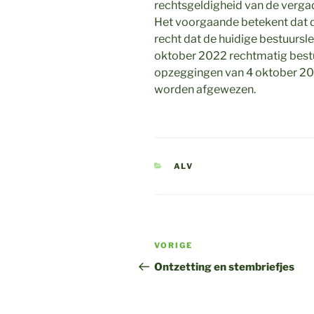
rechtsgeldigheid van de vergade
Het voorgaande betekent dat d
recht dat de huidige bestuursl
oktober 2022 rechtmatig bestu
opzeggingen van 4 oktober 202
worden afgewezen.
CATEGORIEËN
ALV
Bericht
Vorig
VORIGE
navigatie
bericht
Ontzetting en stembriefjes