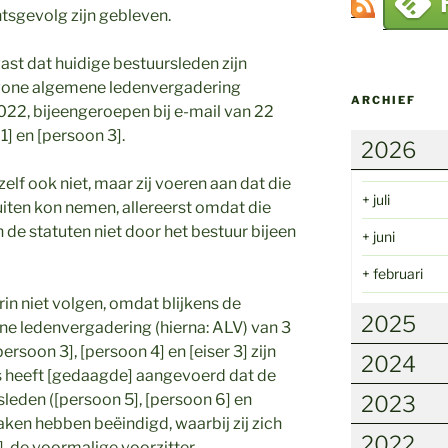
tsgevolg zijn gebleven.
vast dat huidige bestuursleden zijn
wone algemene ledenvergadering
ARCHIEF
022, bijeengeroepen bij e-mail van 22
] en [persoon 3].
2026
elf ook niet, maar zij voeren aan dat die
+
juli
iten kon nemen, allereerst omdat die
n de statuten niet door het bestuur bijeen
+
juni
+
februari
in niet volgen, omdat blijkens de
2025
ne ledenvergadering (hierna: ALV) van 3
rsoon 3], [persoon 4] en [eiser 3] zijn
2024
ts heeft [gedaagde] aangevoerd dat de
sleden ([persoon 5], [persoon 6] en
2023
aken hebben beëindigd, waarbij zij zich
2022
, de voormalige voorzitter,