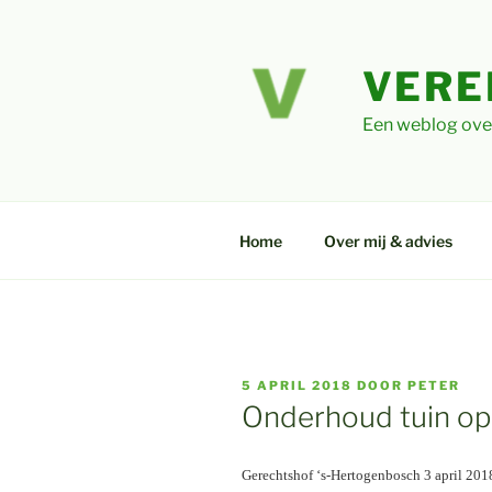
Ga
naar
de
VERE
inhoud
Een weblog ove
Home
Over mij & advies
GEPLAATST
5 APRIL 2018
DOOR
PETER
OP
Onderhoud tuin op 
Gerechtshof ‘s-Hertogenbosch 3 april 201