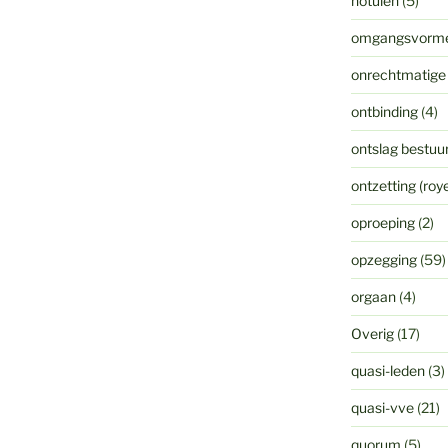
notulen
(5)
omgangsvorm
onrechtmatige
ontbinding
(4)
ontslag bestuur
ontzetting (ro
oproeping
(2)
opzegging
(59)
orgaan
(4)
Overig
(17)
quasi-leden
(3)
quasi-vve
(21)
quorum
(5)