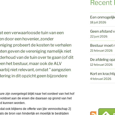
Recent 
Een onmogelij
18 juli 2026
Geen afstand v
t een verwaarloosde tuin van een
22 juni 2026
n door een hovenier, zonder
eniging probeert de kosten te verhalen
Bestuur moet r
21 februari 2026
atuten geven de vereniging namelijk niet
erhoud van de tuin over te gaan (of dit
De afdeling opz
lleen het bestuur, maar ook de ALV
12 februari 2026
aarbij niet relevant, omdat ” aangezien
Kort en krachti
ing in dit opzicht geen bijzondere
4 februari 2026
dure zijn overgelegd blijkt naar het oordeel van het hof
iet voldoet aan de eisen die daaraan op grond van het
eld kunnen worden.
dat ook blijkens de offerte van [de vennootschap 2]
 als de bron van hinderlijk en moeilijk te bestrijden