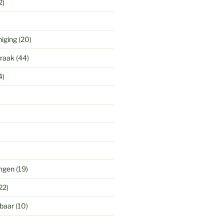
2)
niging
(20)
praak
(44)
4)
ingen
(19)
22)
gbaar
(10)