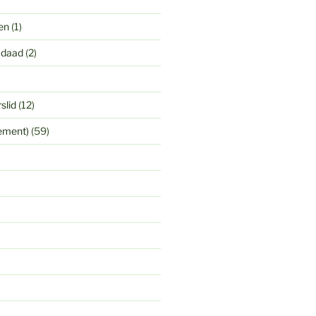
en
(1)
 daad
(2)
slid
(12)
yement)
(59)