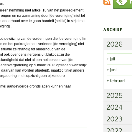
en.
overeenstemming met artikel 18 van het parkreglement,
 brengen en na aanmaning door [de vereniging] niet tot
 onderhoud over te gaan handelt [het lid] in strijd met
iging] .
ARCHIEF
ot toewijzing van de vorderingen die [de vereniging] in
2026
ten en het parkreglement verlenen [de vereniging] niet
situatie zelfstandig tot onderhoud van de
jl ook overigens nergens uit blijkt dat zij die
+
juli
andigheid dat niet alleen het bestuur van [de
Ledenvergadering op 9 maart 2013 optreden wenselijk
+
juni
lag daarvan kan worden afgeleid), maakt dit niet anders
adering in dit opzicht geen bijzondere
+
februari
ante] aangevoerde grondslagen kunnen haar
2025
2024
2023
2022