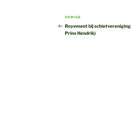
Bericht
Vorig
VORIGE
navigatie
bericht
Royement bij schietvereniging
Prins Hendrik)