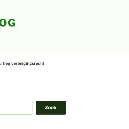
LOG
uitleg verenigingsrecht
Zoek