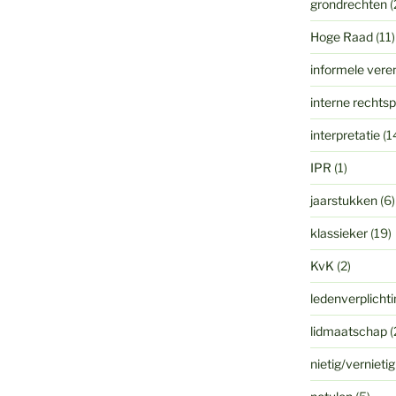
grondrechten
(
Hoge Raad
(11)
informele vere
interne rechts
interpretatie
(1
IPR
(1)
jaarstukken
(6)
klassieker
(19)
KvK
(2)
ledenverplicht
lidmaatschap
(
nietig/vernieti