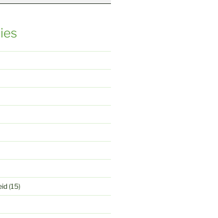
ies
eid
(15)