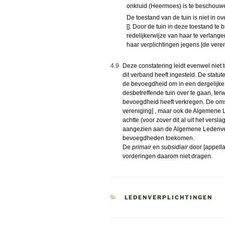
onkruid (Heermoes) is te beschouw
De toestand van de tuin is niet in 
[]. Door de tuin in deze toestand te
redelijkerwijze van haar te verlangen
haar verplichtingen jegens [de veren
4.9
Deze constatering leidt evenwel niet t
dit verband heeft ingesteld. De statu
de bevoegdheid om in een dergelijke 
desbetreffende tuin over te gaan, terwi
bevoegdheid heeft verkregen. De omst
vereniging] , maar ook de Algemene 
achtte (voor zover dit al uit het vers
aangezien aan de Algemene Ledenverg
bevoegdheden toekomen.
De
primair
en
subsidiair
door [appell
vorderingen daarom niet dragen.
CATEGORIEËN
LEDENVERPLICHTINGEN