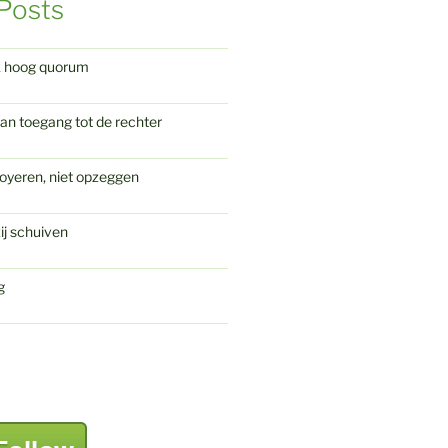
Posts
k hoog quorum
an toegang tot de rechter
oyeren, niet opzeggen
ij schuiven
g