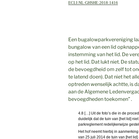
ECLI:NL:GHSHE:2018:1416
Een bugalowparkvereniging laa
bungalow van een lid opknappe
instemming van het lid. De ver
op het lid. Dat lukt niet. De st
de bevoegdheid om zelf tot ond
te latend doen). Dat niet het a
optreden wenselijk achtte, is d
aan de Algemene Ledenvergader
bevoegdheden toekomen” .
4.8 […] Uit de foto’s die in de proce
duidelijk dat de tuin van [het lid] n
parkreglement redelijkerwijze gest
Het hof neemt hierbij in aanmerking 
van 25 juli 2014 de tuin van [het lid]