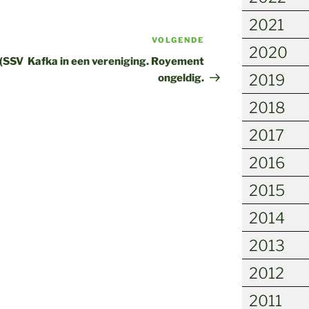
2021
VOLGENDE
Volgend
2020
bericht
 (SSV
Kafka in een vereniging. Royement
2019
ongeldig.
2018
2017
2016
2015
2014
2013
2012
2011