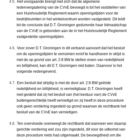
4.5.
Het voorgaande brengt met zich dat de algemene
ledenvergadering van de CVvE bevoegd is tot het vaststellen van
een Huishoudelijk Reglement waarin openingstijden voor de
bedrijfsruimten in het winkelcentrum worden vastgesteld. Dit leidt
tot de conclusie dat D.T. Groningen gedurende haar lidmaatschap
van de CVvE is gebonden aan de in het Huishoudelijk Reglement
vastgestelde openingstijden.
4.6.
Voor zover D.T. Groningen in dit verband aanvoert dat het besluit
om de openingstijden te verruimen en/of te handhaven in strijd is
met de op grond van art. 2:8 BW te stellen eisen van redelijkheid
en billijkheid, kan dit D.T. Groningen niet baten. Daarvoor is het
volgende redengevend.
4.7.
Een besluit dat strijdig is met de door art. 2:8 BW geëiste
redelijkheid en billijkheid, is vernietigbaar. D.T. Groningen heeft
niet gesteld dat zij het besluit van (het bestuur van) de CVvE
buitengerechtelijk heeft vernietigd en zij heeft in deze procedure
ook geen vordering ingesteld op grond waarvan de rechtbank het
besluit van de CVvE kan vernietigen.
4.8.
Ten overvloede overweegt de rechtbank dat wanneer een daarop
gerichte vordering wel zou zijn ingesteld, dit voor de uitkomst van
deze procedure niets had uitgemaakt. De bevoegdheid om die