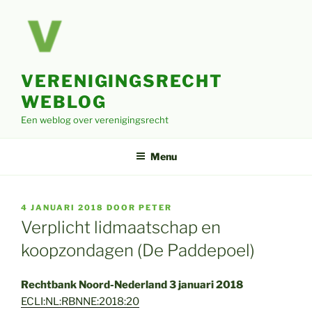
Ga
naar
de
inhoud
VERENIGINGSRECHT
WEBLOG
Een weblog over verenigingsrecht
Menu
GEPLAATST
4 JANUARI 2018
DOOR
PETER
OP
Verplicht lidmaatschap en
koopzondagen (De Paddepoel)
Rechtbank Noord-Nederland 3 januari 2018
ECLI:NL:RBNNE:2018:20