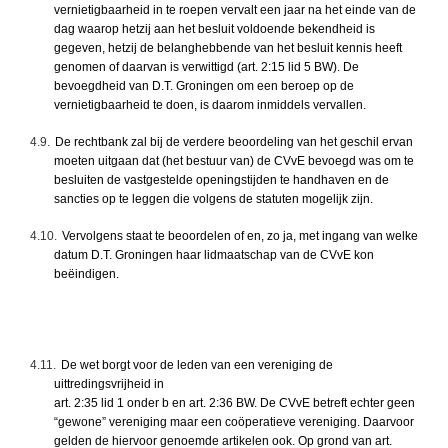
vernietigbaarheid in te roepen vervalt een jaar na het einde van de
dag waarop hetzij aan het besluit voldoende bekendheid is
gegeven, hetzij de belanghebbende van het besluit kennis heeft
genomen of daarvan is verwittigd (art. 2:15 lid 5 BW). De
bevoegdheid van D.T. Groningen om een beroep op de
vernietigbaarheid te doen, is daarom inmiddels vervallen.
4.9.
De rechtbank zal bij de verdere beoordeling van het geschil ervan
moeten uitgaan dat (het bestuur van) de CVvE bevoegd was om te
besluiten de vastgestelde openingstijden te handhaven en de
sancties op te leggen die volgens de statuten mogelijk zijn.
4.10.
Vervolgens staat te beoordelen of en, zo ja, met ingang van welke
datum D.T. Groningen haar lidmaatschap van de CVvE kon
beëindigen.
4.11.
De wet borgt voor de leden van een vereniging de
uittredingsvrijheid in
art. 2:35 lid 1 onder b en art. 2:36 BW. De CVvE betreft echter geen
“gewone” vereniging maar een coöperatieve vereniging. Daarvoor
gelden de hiervoor genoemde artikelen ook. Op grond van art.