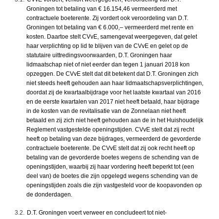
Groningen tot betaling van € 16.154,46 vermeerderd met
contractuele boeterente. Zij vordert ook veroordeling van D.T.
Groningen tot betaling van € 6.000,– vermeerderd met rente en
kosten. Daartoe stelt CVvE, samengevat weergegeven, dat gelet
haar verplichting op lid te blijven van de CVvE en gelet op de
statutaire uittredingsvoorwaarden, D.T. Groningen haar
lidmaatschap niet of niet eerder dan tegen 1 januari 2018 kon
opzeggen. De CVvE stelt dat dit betekent dat D.T. Groningen zich
niet steeds heeft gehouden aan haar lidmaatschapsverplichtingen,
doordat zij de kwartaalbijdrage voor het laatste kwartaal van 2016
en de eerste kwartalen van 2017 niet heeft betaald, haar bijdrage
in de kosten van de revitalisatie van de Zonnelaan niet heeft
betaald en zij zich niet heeft gehouden aan de in het Huishoudelijk
Reglement vastgestelde openingstijden. CVvE stelt dat zij recht
heeft op betaling van deze bijdrages, vermeerderd de gevorderde
contractuele boeterente. De CVvE stelt dat zij ook recht heeft op
betaling van de gevorderde boetes wegens de schending van de
openingstijden, waarbij zij haar vordering heeft beperkt tot (een
deel van) de boetes die zijn opgelegd wegens schending van de
openingstijden zoals die zijn vastgesteld voor de koopavonden op
de donderdagen.
3.2.
D.T. Groningen voert verweer en concludeert tot niet-