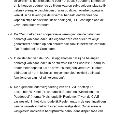
zij verplicht is het winkelpand voor het publiek geopend te hebben
en te houden gedurende de tijden waarop zulks volgens plaatselijk
gebruik pleegt te geschieden of waarop dit van overheidswege is
vereist. In de leveringsakte is verder bepaald dat wanneer de
koper in strijd handelt met deze bedingen, D.T. Groningen aan de
CVvE een boete verbeurt.
2.4.
De CVvE betreft een coöperatieve vereniging die de belangen
behartigt van haar leden, die eigenaar zijn van of een zakelijk
genotsrecht hebben op een onroerende zaak in het winkelcentrum
“De Paddepoel” in Groningen.
2.5.
In de statuten van de CVvE is opgenomen dat zij de belangen
behartigt van haar leden in de “ruimste zin des woords”. Daarbij is
onder meer bepaald dat dit omvat “al hetgeen verder zal kunnen
bijdragen tot het in technisch en commercieel opzicht optimaal
functioneren van het winkelcentrum”.
2.6.
De algemene ledenvergadering van de CVvE heeft op 15
december 2014 het “Huishoudelijk Reglement Winkelcentrum
Paddepoel” (hierna: “Huishoudelijk Reglement”) van de CVvE
vastgesteld. In het Huishoudelijk Reglement zijn de openingstijden
van de winkels in het winkelcentrum vastgesteld. Onder meer is
vastgesteld dat iedere bedrijfsruimte behoudens dispensatie van