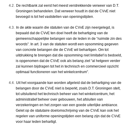
4.2.
De rechtbank zal eerst het meest verstrekkende verweer van D.T.
Groningen behandelen. Dat verweer houdt in dat de CVvE niet
bevoegd is tot het vaststellen van openingstijden.
4.3.
In de akte waarin die statuten van de CVvE zijn neergelegd, is
bepaald dat de CVvE ten doel heeft de behartiging van de
gemeenschappelijke belangen van de leden in de “ruimste zin des
woords”. In art. 3 van de statuten wordt een opsomming gegeven
van concrete belangen die de CVvE wil behartigen. Om tot
uitdrukking te brengen dat die opsomming niet limitatief is bedoeld,
is opgenomen dat de CVvE ook als belang ziet “al hetgeen verder
zal kunnen bijdragen tot het in technisch en commercieel opzicht
optimaal functioneren van het winkelcentrum”.
4.4.
Uit het voorgaande kan worden afgeleid dat de behartiging van de
belangen door de CVvE niet is beperkt, zoals D.T. Groningen stelt,
tot uitsluitend het technisch beheer van het winkelcentrum, het
administratief beheer over gebouwen, het afsluiten van
verzekeringen en het zorgen van een goede uiterlijke ambiance.
Gelet op de statutaire doelomschrijving van de CVvE kan ook het
regelen van uniforme openingstijden een belang zijn dat de CVvE
voor haar leden behartigt.