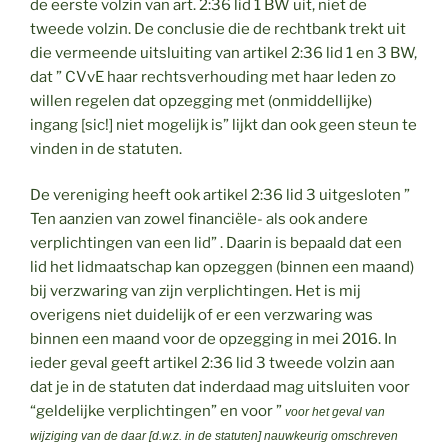
de eerste volzin van art. 2:36 lid 1 BW uit, niet de
tweede volzin. De conclusie die de rechtbank trekt uit
die vermeende uitsluiting van artikel 2:36 lid 1 en 3 BW,
dat ” CVvE haar rechtsverhouding met haar leden zo
willen regelen dat opzegging met (onmiddellijke)
ingang [sic!] niet mogelijk is” lijkt dan ook geen steun te
vinden in de statuten.
De vereniging heeft ook artikel 2:36 lid 3 uitgesloten ”
Ten aanzien van zowel financiële- als ook andere
verplichtingen van een lid” . Daarin is bepaald dat een
lid het lidmaatschap kan opzeggen (binnen een maand)
bij verzwaring van zijn verplichtingen. Het is mij
overigens niet duidelijk of er een verzwaring was
binnen een maand voor de opzegging in mei 2016. In
ieder geval geeft artikel 2:36 lid 3 tweede volzin aan
dat je in de statuten dat inderdaad mag uitsluiten voor
“geldelijke verplichtingen” en voor ”
voor het geval van
wijziging van de daar [d.w.z. in de statuten] nauwkeurig omschreven