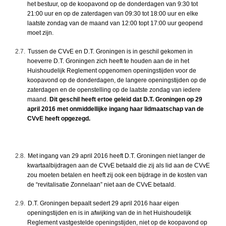
het bestuur, op de koopavond op de donderdagen van 9:30 tot
21:00 uur en op de zaterdagen van 09:30 tot 18:00 uur en elke
laatste zondag van de maand van 12:00 topt 17:00 uur geopend
moet zijn.
2.7.
Tussen de CVvE en D.T. Groningen is in geschil gekomen in
hoeverre D.T. Groningen zich heeft te houden aan de in het
Huishoudelijk Reglement opgenomen openingstijden voor de
koopavond op de donderdagen, de langere openingstijden op de
zaterdagen en de openstelling op de laatste zondag van iedere
maand.
Dit geschil heeft ertoe geleid dat D.T. Groningen op 29
april 2016 met onmiddellijke ingang haar lidmaatschap van de
CVvE heeft opgezegd.
2.8.
Met ingang van 29 april 2016 heeft D.T. Groningen niet langer de
kwartaalbijdragen aan de CVvE betaald die zij als lid aan de CVvE
zou moeten betalen en heeft zij ook een bijdrage in de kosten van
de “revitalisatie Zonnelaan” niet aan de CVvE betaald.
2.9.
D.T. Groningen bepaalt sedert 29 april 2016 haar eigen
openingstijden en is in afwijking van de in het Huishoudelijk
Reglement vastgestelde openingstijden, niet op de koopavond op