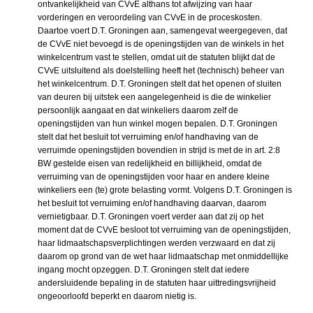
ontvankelijkheid van CVvE althans tot afwijzing van haar
vorderingen en veroordeling van CVvE in de proceskosten.
Daartoe voert D.T. Groningen aan, samengevat weergegeven, dat
de CVvE niet bevoegd is de openingstijden van de winkels in het
winkelcentrum vast te stellen, omdat uit de statuten blijkt dat de
CVvE uitsluitend als doelstelling heeft het (technisch) beheer van
het winkelcentrum. D.T. Groningen stelt dat het openen of sluiten
van deuren bij uitstek een aangelegenheid is die de winkelier
persoonlijk aangaat en dat winkeliers daarom zelf de
openingstijden van hun winkel mogen bepalen. D.T. Groningen
stelt dat het besluit tot verruiming en/of handhaving van de
verruimde openingstijden bovendien in strijd is met de in art. 2:8
BW gestelde eisen van redelijkheid en billijkheid, omdat de
verruiming van de openingstijden voor haar en andere kleine
winkeliers een (te) grote belasting vormt. Volgens D.T. Groningen is
het besluit tot verruiming en/of handhaving daarvan, daarom
vernietigbaar. D.T. Groningen voert verder aan dat zij op het
moment dat de CVvE besloot tot verruiming van de openingstijden,
haar lidmaatschapsverplichtingen werden verzwaard en dat zij
daarom op grond van de wet haar lidmaatschap met onmiddellijke
ingang mocht opzeggen. D.T. Groningen stelt dat iedere
andersluidende bepaling in de statuten haar uittredingsvrijheid
ongeoorloofd beperkt en daarom nietig is.