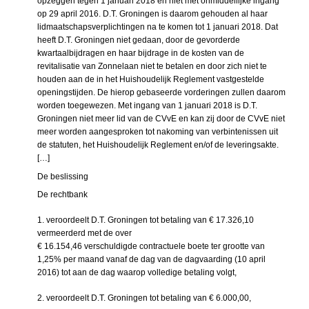
opzeggen tegen 1 januari 2018 en niet met onmiddellijke ingang
op 29 april 2016. D.T. Groningen is daarom gehouden al haar
lidmaatschapsverplichtingen na te komen tot 1 januari 2018. Dat
heeft D.T. Groningen niet gedaan, door de gevorderde
kwartaalbijdragen en haar bijdrage in de kosten van de
revitalisatie van Zonnelaan niet te betalen en door zich niet te
houden aan de in het Huishoudelijk Reglement vastgestelde
openingstijden. De hierop gebaseerde vorderingen zullen daarom
worden toegewezen. Met ingang van 1 januari 2018 is D.T.
Groningen niet meer lid van de CVvE en kan zij door de CVvE niet
meer worden aangesproken tot nakoming van verbintenissen uit
de statuten, het Huishoudelijk Reglement en/of de leveringsakte.
[…]
De beslissing
De rechtbank
1. veroordeelt D.T. Groningen tot betaling van € 17.326,10
vermeerderd met de over
€ 16.154,46 verschuldigde contractuele boete ter grootte van
1,25% per maand vanaf de dag van de dagvaarding (10 april
2016) tot aan de dag waarop volledige betaling volgt,
2. veroordeelt D.T. Groningen tot betaling van € 6.000,00,