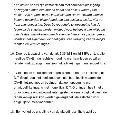
Een lid kan voorts zijn lidmaatschap met onmiddellijke ingang
opzeggen binnen een maand nadat een besluit waarbij zijn
rechten zijn beperkt of zijn verplichtingen zijn verzwaard, hem is
bekend geworden of medegedeeld; het besluit is alsdan niet op
hem van toepassing. Deze bevoegdheid tot opzegging kan de
leden bij de statuten worden ontzegd voor het geval van wijziging
van de daar nauwkeurig omschreven rechten en verplichtingen en
voorts in het algemeen voor het geval van wijziging van geldelijke
rechten en verplichtingen.
4.16.
Door de toepassing van de art. 2:36 lid 1 en lid 3 BW uit te sluiten,
heeft de CVvE haar rechtsverhouding met haar leden zo willen
regelen dat opzegging met (onmiddellijke) ingang niet mogelijk is.
4.17.
Gelet op de betrokken belangen is zonder nadere toelichting die
D.T. Groningen niet heeft gegeven, niet begrijpelijk waarom de
CVvE niet zou mogen bedingen dat een opzegging met
onmiddellijke ingang niet mogelijk is. D.T. Groningen heeft niet of
onvoldoende onderbouwd feiten gesteld waaruit volgt dat van haar
redelijkerwijs niet kon worden gevergd het lidmaatschap voor
enige tijd te laten voortduren.
4.18.
Een volledige uitsluiting van de uittredingsvrijheid acht de