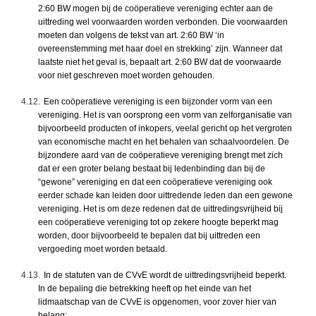
2:60 BW mogen bij de coöperatieve vereniging echter aan de
uittreding wel voorwaarden worden verbonden. Die voorwaarden
moeten dan volgens de tekst van art. 2:60 BW ‘in
overeenstemming met haar doel en strekking’ zijn. Wanneer dat
laatste niet het geval is, bepaalt art. 2:60 BW dat de voorwaarde
voor niet geschreven moet worden gehouden.
4.12.
Een coöperatieve vereniging is een bijzonder vorm van een
vereniging. Het is van oorsprong een vorm van zelforganisatie van
bijvoorbeeld producten of inkopers, veelal gericht op het vergroten
van economische macht en het behalen van schaalvoordelen. De
bijzondere aard van de coöperatieve vereniging brengt met zich
dat er een groter belang bestaat bij ledenbinding dan bij de
“gewone” vereniging en dat een coöperatieve vereniging ook
eerder schade kan leiden door uittredende leden dan een gewone
vereniging. Het is om deze redenen dat de uittredingsvrijheid bij
een coöperatieve vereniging tot op zekere hoogte beperkt mag
worden, door bijvoorbeeld te bepalen dat bij uittreden een
vergoeding moet worden betaald.
4.13.
In de statuten van de CVvE wordt de uittredingsvrijheid beperkt.
In de bepaling die betrekking heeft op het einde van het
lidmaatschap van de CVvE is opgenomen, voor zover hier van
belang: