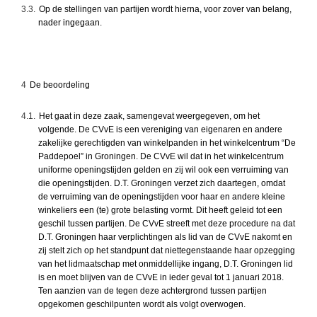
3.3.
Op de stellingen van partijen wordt hierna, voor zover van belang,
nader ingegaan.
4
De beoordeling
4.1.
Het gaat in deze zaak, samengevat weergegeven, om het
volgende. De CVvE is een vereniging van eigenaren en andere
zakelijke gerechtigden van winkelpanden in het winkelcentrum “De
Paddepoel” in Groningen. De CVvE wil dat in het winkelcentrum
uniforme openingstijden gelden en zij wil ook een verruiming van
die openingstijden. D.T. Groningen verzet zich daartegen, omdat
de verruiming van de openingstijden voor haar en andere kleine
winkeliers een (te) grote belasting vormt. Dit heeft geleid tot een
geschil tussen partijen. De CVvE streeft met deze procedure na dat
D.T. Groningen haar verplichtingen als lid van de CVvE nakomt en
zij stelt zich op het standpunt dat niettegenstaande haar opzegging
van het lidmaatschap met onmiddellijke ingang, D.T. Groningen lid
is en moet blijven van de CVvE in ieder geval tot 1 januari 2018.
Ten aanzien van de tegen deze achtergrond tussen partijen
opgekomen geschilpunten wordt als volgt overwogen.