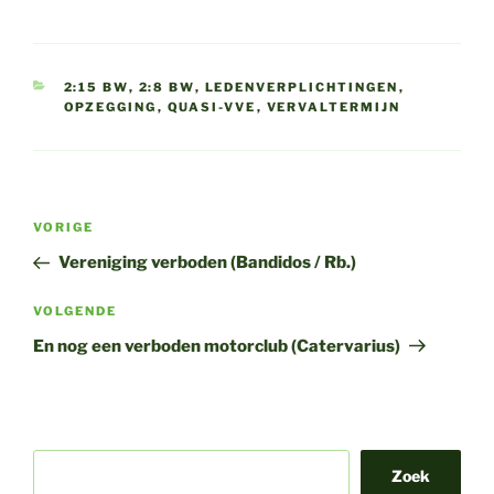
CATEGORIEËN
2:15 BW
,
2:8 BW
,
LEDENVERPLICHTINGEN
,
OPZEGGING
,
QUASI-VVE
,
VERVALTERMIJN
Bericht
Vorig
VORIGE
navigatie
bericht
Vereniging verboden (Bandidos / Rb.)
Volgend
VOLGENDE
bericht
En nog een verboden motorclub (Catervarius)
Zoek