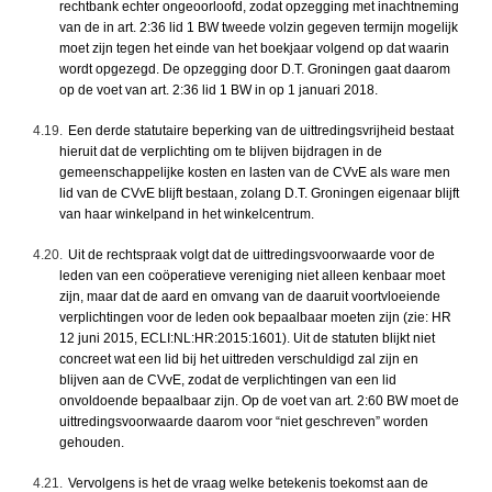
rechtbank echter ongeoorloofd, zodat opzegging met inachtneming
van de in art. 2:36 lid 1 BW tweede volzin gegeven termijn mogelijk
moet zijn tegen het einde van het boekjaar volgend op dat waarin
wordt opgezegd. De opzegging door D.T. Groningen gaat daarom
op de voet van art. 2:36 lid 1 BW in op 1 januari 2018.
4.19.
Een derde statutaire beperking van de uittredingsvrijheid bestaat
hieruit dat de verplichting om te blijven bijdragen in de
gemeenschappelijke kosten en lasten van de CVvE als ware men
lid van de CVvE blijft bestaan, zolang D.T. Groningen eigenaar blijft
van haar winkelpand in het winkelcentrum.
4.20.
Uit de rechtspraak volgt dat de uittredingsvoorwaarde voor de
leden van een coöperatieve vereniging niet alleen kenbaar moet
zijn, maar dat de aard en omvang van de daaruit voortvloeiende
verplichtingen voor de leden ook bepaalbaar moeten zijn (zie: HR
12 juni 2015, ECLI:NL:HR:2015:1601). Uit de statuten blijkt niet
concreet wat een lid bij het uittreden verschuldigd zal zijn en
blijven aan de CVvE, zodat de verplichtingen van een lid
onvoldoende bepaalbaar zijn. Op de voet van art. 2:60 BW moet de
uittredingsvoorwaarde daarom voor “niet geschreven” worden
gehouden.
4.21.
Vervolgens is het de vraag welke betekenis toekomst aan de