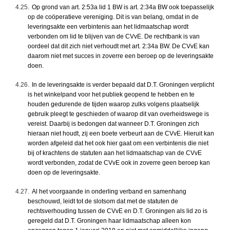
4.25.
Op grond van art. 2:53a lid 1 BW is art. 2:34a BW ook toepasselijk
op de coöperatieve vereniging. Dit is van belang, omdat in de
leveringsakte een verbintenis aan het lidmaatschap wordt
verbonden om lid te blijven van de CVvE. De rechtbank is van
oordeel dat dit zich niet verhoudt met art. 2:34a BW. De CVvE kan
daarom niet met succes in zoverre een beroep op de leveringsakte
doen.
4.26.
In de leveringsakte is verder bepaald dat D.T. Groningen verplicht
is het winkelpand voor het publiek geopend te hebben en te
houden gedurende de tijden waarop zulks volgens plaatselijk
gebruik pleegt te geschieden of waarop dit van overheidswege is
vereist. Daarbij is bedongen dat wanneer D.T. Groningen zich
hieraan niet houdt, zij een boete verbeurt aan de CVvE. Hieruit kan
worden afgeleid dat het ook hier gaat om een verbintenis die niet
bij of krachtens de statuten aan het lidmaatschap van de CVvE
wordt verbonden, zodat de CVvE ook in zoverre geen beroep kan
doen op de leveringsakte.
4.27.
Al het voorgaande in onderling verband en samenhang
beschouwd, leidt tot de slotsom dat met de statuten de
rechtsverhouding tussen de CVvE en D.T. Groningen als lid zo is
geregeld dat D.T. Groningen haar lidmaatschap alleen kon