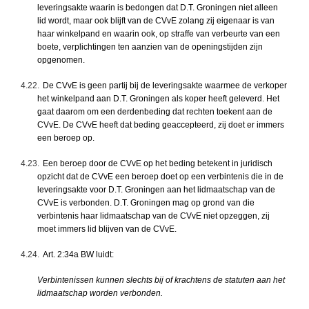
leveringsakte waarin is bedongen dat D.T. Groningen niet alleen
lid wordt, maar ook blijft van de CVvE zolang zij eigenaar is van
haar winkelpand en waarin ook, op straffe van verbeurte van een
boete, verplichtingen ten aanzien van de openingstijden zijn
opgenomen.
4.22.
De CVvE is geen partij bij de leveringsakte waarmee de verkoper
het winkelpand aan D.T. Groningen als koper heeft geleverd. Het
gaat daarom om een derdenbeding dat rechten toekent aan de
CVvE. De CVvE heeft dat beding geaccepteerd, zij doet er immers
een beroep op.
4.23.
Een beroep door de CVvE op het beding betekent in juridisch
opzicht dat de CVvE een beroep doet op een verbintenis die in de
leveringsakte voor D.T. Groningen aan het lidmaatschap van de
CVvE is verbonden. D.T. Groningen mag op grond van die
verbintenis haar lidmaatschap van de CVvE niet opzeggen, zij
moet immers lid blijven van de CVvE.
4.24.
Art. 2:34a BW luidt:
Verbintenissen kunnen slechts bij of krachtens de statuten aan het
lidmaatschap worden verbonden.