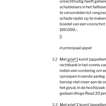
onrechtmatig heeft gehan
schuldeisers in het failli
te veroordelen tot vergoe
schade nader op te maken b
boedel van een voorschot
100.000,-.
[]
in principaal appel
3.2
Met
grief 1
komt [appellant
rechtbank in het vonnis van
indien een vordering om e
oproepen in eerste aanleg 
beroep niet meer aan de or
het geval, in de hoofdzaak 
gedaan (Hoge Raad 20 jan
3.3
Met
grief 2
komt [appellant