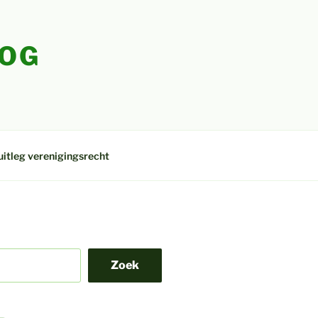
LOG
uitleg verenigingsrecht
Zoek