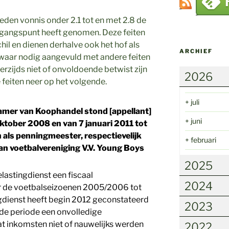
eden vonnis onder 2.1 tot en met 2.8 de
uitgangspunt heeft genomen. Deze feiten
chil en dienen derhalve ook het hof als
ARCHIEF
waar nodig aangevuld met andere feiten
derzijds niet of onvoldoende betwist zijn
2026
feiten neer op het volgende.
+
juli
Kamer van Koophandel stond [appellant]
+
juni
ktober 2008 en van 7 januari 2011 tot
 als penningmeester, respectievelijk
+
februari
n voetbalvereniging V.V. Young Boys
2025
astingdienst een fiscaal
2024
r de voetbalseizoenen 2005/2006 tot
gdienst heeft begin 2012 geconstateerd
2023
nde periode een onvolledige
at inkomsten niet of nauwelijks werden
2022