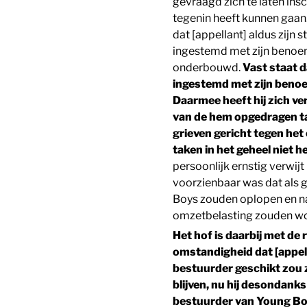
gevraagd zich te laten insc
tegenin heeft kunnen gaan
dat [appellant] aldus zijn s
ingestemd met zijn benoe
onderbouwd.
Vast staat d
ingestemd met zijn beno
Daarmee heeft hij zich ver
van de hem opgedragen ta
grieven gericht tegen het 
taken in het geheel niet h
persoonlijk ernstig verwi
voorzienbaar was dat als 
Boys zouden oplopen en n
omzetbelasting zouden w
Het hof is daarbij met de
omstandigheid dat [appella
bestuurder geschikt zou z
blijven, nu hij desondank
bestuurder van Young Boy