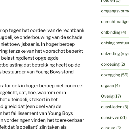
notulen
(5)
omgangsvorm
onrechtmatige
 op tegen het oordeel van de rechtbank
ontbinding
(4)
eugdelijke onderbouwing van de schade
ontslag bestuur
iet toewijsbaar is. In hoger beroep
ering ter zake van het voorschot beperkt
ontzetting (ro
e belastingdienst opgelegde
oproeping
(2)
belasting dat betrekking heeft op de
ls bestuurder van Young Boys stond
opzegging
(59)
curator ook in hoger beroep niet concreet
orgaan
(4)
oegelicht, dat, hoe, waarom en in
Overig
(17)
et uiteindelijk tekort in het
digheid dat (een deel van) de
quasi-leden
(3)
n het faillissement van Young Boys
quasi-vve
(21)
un vorderingen vinden, het toerekenbaar
it dat [appellant] zijn taken als
quorum
(5)