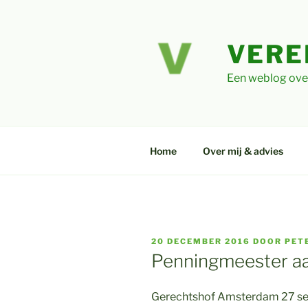
Ga
naar
de
VERE
inhoud
Een weblog ove
Home
Over mij & advies
GEPLAATST
20 DECEMBER 2016
DOOR
PET
OP
Penningmeester aa
Gerechtshof Amsterdam 27 s