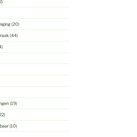
2)
niging
(20)
praak
(44)
4)
ingen
(19)
22)
gbaar
(10)