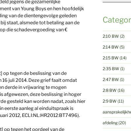
deld jegens de gezamenlijke
ssement van Young Boys en hen hoofdelijk
ding van de dientengevolge geleden
Categor
ij staat, alsmede tot betaling aan de
 op die schadevergoeding van €
2:10 BW
(2)
2:14 BW
(5)
2:15 BW
(14)
2:35 BW
(1)
] op tegen de beslissing van de
2:47 BW
(1)
 16 juli 2014. Deze grief faalt omdat
en derde in vrijwaring te mogen
2:8 BW
(16)
is afgewezen, deze beslissing in hoger
de gesteld kan worden nadat, zoals hier
2:9 BW
(11)
in eerste aanleg al einduitspraak is
aansprakelijkh
uari 2012, ECLI:NL:HR2012:BT7496).
afdeling
(20)
] op tegen het oordeel van de