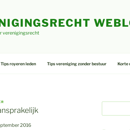
NIGINGSRECHT WEB
r verenigingsrecht
Tips royeren leden
Tips vereniging zonder bestuur
Korte 
ER
nsprakelijk
eptember 2016