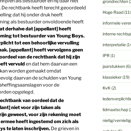
hrijven als bestuurder en hij daar niet
grondrechten
(
. De rechtbank heeft terecht geoordeeld
Hoge Raad
(11)
telling dat hij onder druk heeft
ming als bestuurder onvoldoende heeft
informele vere
at derhalve dat [appellant] heeft
interne rechts
eming tot bestuurder van Young Boys.
plicht tot een behoorlijke vervulling
interpretatie
(1
ak. [appellant] heeft vervolgens geen
IPR
(1)
oordeel van de rechtbank dat hij zijn
eeft vervuld
en dat hem daarvan een
jaarstukken
(6)
jt kan worden gemaakt omdat
klassieker
(19)
gevolg daarvan de schulden van Young
aheffingsaanslagen voor de
KvK
(2)
orden opgelegd.
ledenverplicht
 rechtbank van oordeel dat de
nt] niet voor zijn taken als
lidmaatschap
(
ijn geweest, voor zijn rekening moet
nietig/vernieti
s ermee heeft ingestemd om zich als
s te laten inschrijven.
De grieven in