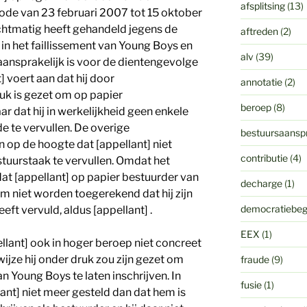
afsplitsing
(13)
riode van 23 februari 2007 tot 15 oktober
chtmatig heeft gehandeld jegens de
aftreden
(2)
in het faillissement van Young Boys en
alv
(39)
ansprakelijk is voor de dientengevolge
] voert aan dat hij door
annotatie
(2)
k is gezet om op papier
beroep
(8)
r dat hij in werkelijkheid geen enkele
de te vervullen. De overige
bestuursaanspr
 op de hoogte dat [appellant] niet
contributie
(4)
tuurstaak te vervullen. Omdat het
at [appellant] op papier bestuurder van
decharge
(1)
m niet worden toegerekend dat hij zijn
democratiebeg
eft vervuld, aldus [appellant] .
EEX
(1)
ellant] ook in hoger beroep niet concreet
ijze hij onder druk zou zijn gezet om
fraude
(9)
n Young Boys te laten inschrijven. In
fusie
(1)
lant] niet meer gesteld dan dat hem is