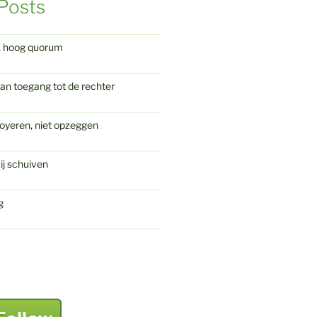
Posts
k hoog quorum
an toegang tot de rechter
oyeren, niet opzeggen
ij schuiven
g