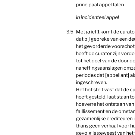
principaal appel falen.
in incidenteel appel
3.5
Met
grief 1
komt de curator
dat bij gebreke van een d
het gevorderde voorschot n
heeft de curator zijn vord
tot het deel van de door d
naheffingsaanslagen omzet
periodes dat [appellant] a
ingeschreven.
Het hof stelt vast dat de 
heeft gesteld, laat staan t
hoeverre het ontstaan van h
faillissement en de omstan
gezamenlijke crediteuren i
thans geen verhaal voor h
gevolg is geweest van het fe