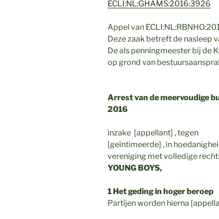
ECLI:NL:GHAMS:2016:3926
Appel van ECLI:NL:RBNHO:201
Deze zaak betreft de nasleep va
De als penningmeester bij de K
op grond van bestuursaansprak
Arrest van de meervoudige b
2016
inzake [appellant] , tegen
[geïntimeerde] , in hoedanighei
vereniging met volledige rec
YOUNG BOYS,
1 Het geding in hoger beroep
Partijen worden hierna [appell