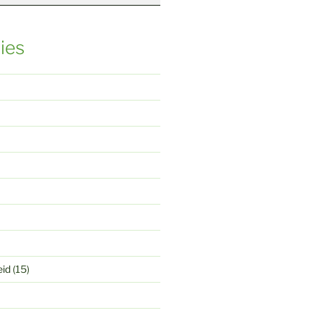
ies
eid
(15)