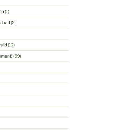
en
(1)
 daad
(2)
slid
(12)
yement)
(59)