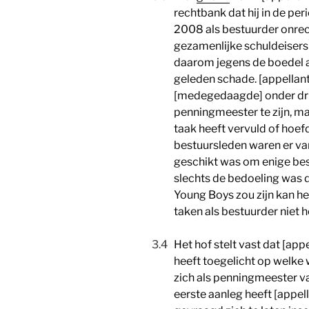
rechtbank dat hij in de pe
2008 als bestuurder onre
gezamenlijke schuldeisers 
daarom jegens de boedel a
geleden schade. [appellant
[medegedaagde] onder dru
penningmeester te zijn, maa
taak heeft vervuld of hoef
bestuursleden waren er van
geschikt was om enige bes
slechts de bedoeling was d
Young Boys zou zijn kan he
taken als bestuurder niet he
3.4
Het hof stelt vast dat [app
heeft toegelicht op welke w
zich als penningmeester va
eerste aanleg heeft [appel