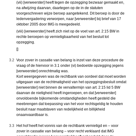
(vii) [verweerster] heeft tegen de opzegging bezwaar gemaakt en,
na afwijzing daarvan, daartegen op de in de statuten
voorgeschreven wijze beroep aangetekend. Dit beroep is door de
ledenvergadering verworpen, naar [verweerster] bij brief van 17
oktober 2005 door IMG is meegedeeld.
(viii) [verweerster] heeft zich niet op de voet van art. 2:15 BW in
rechte beroepen op vernietigbaarheid van het besluit tot
opzegging.
[]
3.2
Voor zover in cassatie van belang is inzet van deze procedure de
vraag of de hiervoor in 3.1 onder (vi) bedoelde opzegging jegens
[verweerster] onrechtmatig was.
Kort weergegeven was de rechtbank van oordeel dat moet worden
uitgegaan van de rechtmatigheid van het opzeggingsbesluit omdat
[verweerster] niet binnen de vervaltermijn van art. 2:15 lid 5 BW
daarvan de nietigheid heeft ingeroepen, en dat [verweerster]
onvoldoende bijkomende omstandigheden heeft gesteld die
meebrengen dat toepassing van het voor rechtsgeldig te houden
besluit naar maatstaven van redelijkheid en billijkheid
onaanvaardbaar is.
3.3
Het hof heeft het vonnis van de rechtbank vernietigd en – voor
zover in cassatie van belang – voor recht verklaard dat IMG