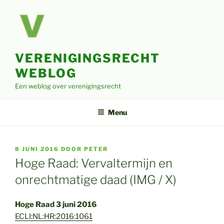
Ga
naar
de
inhoud
VERENIGINGSRECHT
WEBLOG
Een weblog over verenigingsrecht
Menu
GEPLAATST
8 JUNI 2016
DOOR
PETER
OP
Hoge Raad: Vervaltermijn en
onrechtmatige daad (IMG / X)
Hoge Raad 3 juni 2016
ECLI:NL:HR:2016:1061