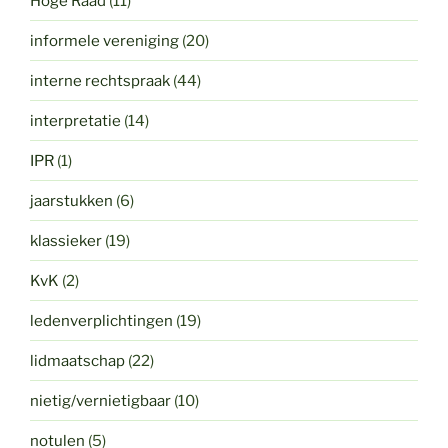
Hoge Raad
(11)
informele vereniging
(20)
interne rechtspraak
(44)
interpretatie
(14)
IPR
(1)
jaarstukken
(6)
klassieker
(19)
KvK
(2)
ledenverplichtingen
(19)
lidmaatschap
(22)
nietig/vernietigbaar
(10)
notulen
(5)