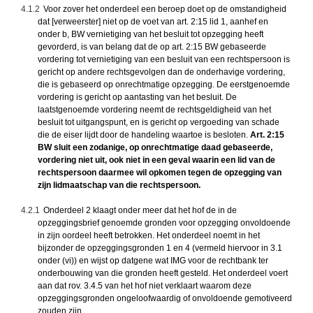
4.1.2
Voor zover het onderdeel een beroep doet op de omstandigheid
dat [verweerster] niet op de voet van art. 2:15 lid 1, aanhef en
onder b, BW vernietiging van het besluit tot opzegging heeft
gevorderd, is van belang dat de op art. 2:15 BW gebaseerde
vordering tot vernietiging van een besluit van een rechtspersoon is
gericht op andere rechtsgevolgen dan de onderhavige vordering,
die is gebaseerd op onrechtmatige opzegging. De eerstgenoemde
vordering is gericht op aantasting van het besluit. De
laatstgenoemde vordering neemt de rechtsgeldigheid van het
besluit tot uitgangspunt, en is gericht op vergoeding van schade
die de eiser lijdt door de handeling waartoe is besloten.
Art. 2:15
BW sluit een zodanige, op onrechtmatige daad gebaseerde,
vordering niet uit, ook niet in een geval waarin een lid van de
rechtspersoon daarmee wil opkomen tegen de opzegging van
zijn lidmaatschap van die rechtspersoon.
4.2.1
Onderdeel 2 klaagt onder meer dat het hof de in de
opzeggingsbrief genoemde gronden voor opzegging onvoldoende
in zijn oordeel heeft betrokken. Het onderdeel noemt in het
bijzonder de opzeggingsgronden 1 en 4 (vermeld hiervoor in 3.1
onder (vi)) en wijst op datgene wat IMG voor de rechtbank ter
onderbouwing van die gronden heeft gesteld. Het onderdeel voert
aan dat rov. 3.4.5 van het hof niet verklaart waarom deze
opzeggingsgronden ongeloofwaardig of onvoldoende gemotiveerd
zouden zijn.