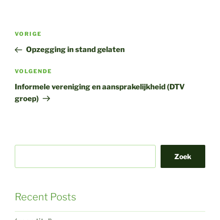
Bericht
Vorig
VORIGE
navigatie
bericht
Opzegging in stand gelaten
Volgend
VOLGENDE
bericht
Informele vereniging en aansprakelijkheid (DTV
groep)
Zoek
Recent Posts