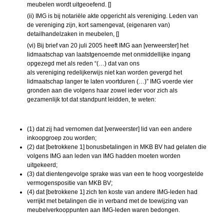
meubelen wordt uitgeoefend. []
(ii) IMG is bij notariële akte opgericht als
vereniging
. Leden van
de
vereniging
zijn, kort samengevat, (eigenaren van)
detailhandelzaken in meubelen, []
(vi) Bij brief van 20 juli 2005 heeft IMG aan [verweerster] het
lidmaatschap van laatstgenoemde met onmiddellijke ingang
opgezegd met als reden “(…) dat van ons
als
vereniging
redelijkerwijs niet kan worden gevergd het
lidmaatschap langer te laten voortduren (…)” IMG voerde vier
gronden aan die volgens haar zowel ieder voor zich als
gezamenlijk tot dat standpunt leidden, te weten:
(1) dat zij had vernomen dat [verweerster] lid van een andere
inkoopgroep zou worden;
(2) dat [betrokkene 1] bonusbetalingen in MKB BV had gelaten die
volgens IMG aan leden van IMG hadden moeten worden
uitgekeerd;
(3) dat dientengevolge sprake was van een te hoog voorgestelde
vermogenspositie van MKB BV;
(4) dat [betrokkene 1] zich ten koste van andere IMG-leden had
verrijkt met betalingen die in verband met de toewijzing van
meubelverkooppunten aan IMG-leden waren bedongen.