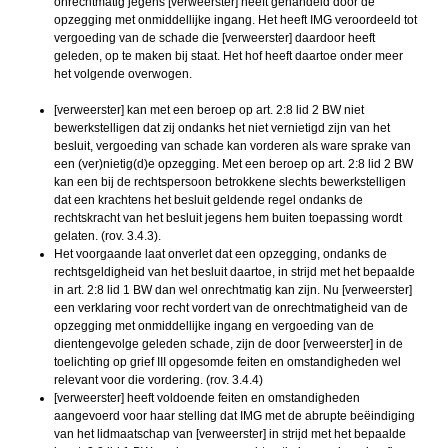
onrechtmatig jegens [verweerster] heeft gehandeld door de
opzegging met onmiddellijke ingang. Het heeft IMG veroordeeld tot
vergoeding van de schade die [verweerster] daardoor heeft
geleden, op te maken bij staat. Het hof heeft daartoe onder meer
het volgende overwogen.
[verweerster] kan met een beroep op art. 2:8 lid 2 BW niet
bewerkstelligen dat zij ondanks het niet vernietigd zijn van het
besluit, vergoeding van schade kan vorderen als ware sprake van
een (ver)nietig(d)e opzegging. Met een beroep op art. 2:8 lid 2 BW
kan een bij de rechtspersoon betrokkene slechts bewerkstelligen
dat een krachtens het besluit geldende regel ondanks de
rechtskracht van het besluit jegens hem buiten toepassing wordt
gelaten. (rov. 3.4.3).
Het voorgaande laat onverlet dat een opzegging, ondanks de
rechtsgeldigheid van het besluit daartoe, in strijd met het bepaalde
in art. 2:8 lid 1 BW dan wel onrechtmatig kan zijn. Nu [verweerster]
een verklaring voor recht vordert van de onrechtmatigheid van de
opzegging met onmiddellijke ingang en vergoeding van de
dientengevolge geleden schade, zijn de door [verweerster] in de
toelichting op grief III opgesomde feiten en omstandigheden wel
relevant voor die vordering. (rov. 3.4.4)
[verweerster] heeft voldoende feiten en omstandigheden
aangevoerd voor haar stelling dat IMG met de abrupte beëindiging
van het lidmaatschap van [verweerster] in strijd met het bepaalde