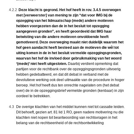
4.2.2
Deze klacht is gegrond. Het hof heeft in rov. 3.4.5 overwogen
met [verweerster] van mening te zijn “dat voor IMG bij de
opzegging van het lidmaatschap (mede) andere motieven
hebben voorgezeten dan de in het besluit tot opzegging
aangegeven gronden”, en heeft geoordeeld dat IMG haar
betwisting van die andere motieven onvoldoende heeft
gemotiveerd. Deze overweging maakt niet duidelijk waarom het
hof geen aandacht heeft besteed aan de motieven die wél tot
uiting komen in de in het besluit vermelde opzeggingsgronden,
waarvan het hof de invloed door gebruikmaking van het woord
‘(mede)’ niet heeft uitgesloten.
Daarbij verdient opmerking dat
partijen voor de rechtbank over de opzeggingsgronden uitvoerig
hebben gedebatteerd, en dat dit debat in verband met de
devolutieve werking ook deel uitmaakte van de procedure in hoger
beroep. Het hof heeft dus ten onrechte nagelaten om (het debat
over) de in de opzeggingsbrief vermelde gronden (kenbaar) in zijn
oordeel te betrekken.
4.3
De overige klachten van het middel kunnen niet tot cassatie leiden.
Dit behoeft, gezien art. 81 lid 1 RO, geen nadere motivering nu die
klachten niet nopen tot beantwoording van rechtsvragen in het
belang van de rechtseenheid of de rechtsontwikkeling