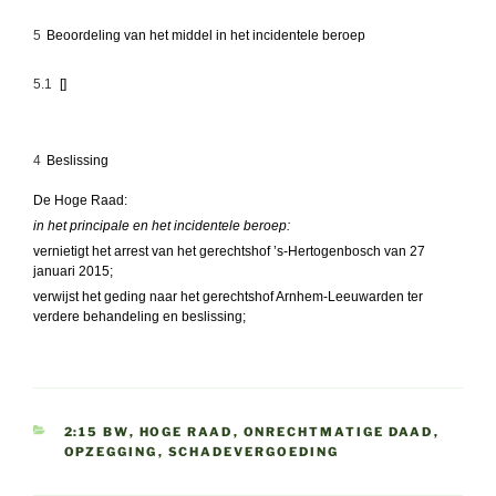
5
Beoordeling van het middel in het incidentele beroep
5.1
[]
4
Beslissing
De Hoge Raad:
in het principale en het incidentele beroep:
vernietigt het arrest van het gerechtshof ’s-Hertogenbosch van 27
januari 2015;
verwijst het geding naar het gerechtshof Arnhem-Leeuwarden ter
verdere behandeling en beslissing;
CATEGORIEËN
2:15 BW
,
HOGE RAAD
,
ONRECHTMATIGE DAAD
,
OPZEGGING
,
SCHADEVERGOEDING