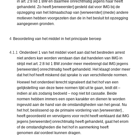
in art. 2:8 lid 1 BW en daarmee onrechtmatig jegens haar heeft
gehandeld. Zo heeft [verweerster] gesteld dat voor IMG bij de
opzegging van het lidmaatschap van [verweerster] (mede) andere
motieven hebben voorgezeten dan de in het besluit tot opzegging
aangegeven gronden.
4
Beoordeling van het middel in het principale beroep
4.1.1
Onderdeel 1 van het middel voert aan dat het bestreden arrest
niet anders kan worden verstaan dan dat handelen van IMG in
strijd met art. 2:8 lid 1 BW zonder meer meebrengt dat IMG jegens
[verweerster] onrechtmatig heeft gehandeld. Het klaagt onder meer
dat het hof heeft miskend dat sprake is van verschillende normen.
Hoewel het onderdeel terecht signaleert dat het hof van een
gelijkstelling van deze twee normen lijkt uit te gaan, leidt dit –
indien al als zodanig bedoeld – nog niet tot cassatie. Beide
normen hebben immers een open karakter en dienen te worden
ingevuld aan de hand van de omstandigheden van het geval. Nu
het hof, beslissend op de primaire vordering van [verweerster] ,
heeft geoordeeld en vervolgens voor recht heeft verklaard dat IMG
jegens [verweerster] onrechtmatig heeft gehandeld, gaat het erom
of de omstandigheden die het hof in aanmerking heeft
genomen
dat
oordeel kunnen dragen.