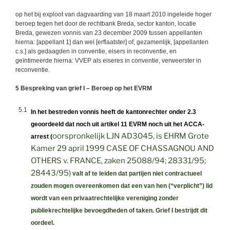
op het bij exploot van dagvaarding van 18 maart 2010 ingeleide hoger
beroep tegen het door de rechtbank Breda, sector kanton, locatie
Breda, gewezen vonnis van 23 december 2009 tussen appellanten
hierna: [appellant 1] dan wel [erflaatster] of, gezamenlijk, [appellanten
c.s.] als gedaagden in conventie, eisers in reconventie, en
geïntimeerde hierna: VVEP als eiseres in conventie, verweerster in
reconventie.
5 Bespreking van grief I – Beroep op het EVRM
5.1
In het bestreden vonnis heeft de kantonrechter onder 2.3
geoordeeld dat noch uit artikel 11 EVRM noch uit het ACCA-
oorspronkelijk LJN AD3045, is EHRM Grote
arrest (
Kamer 29 april 1999 CASE OF CHASSAGNOU AND
OTHERS v. FRANCE, zaken 25088/94; 28331/95;
28443/95)
valt af te leiden dat partijen niet contractueel
zouden mogen overeenkomen dat een van hen (“verplicht”) lid
wordt van een privaatrechtelijke
vereniging
zonder
publiekrechtelijke bevoegdheden of taken. Grief I bestrijdt dit
oordeel.