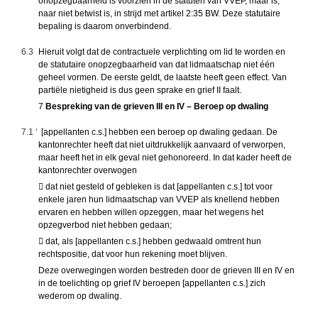
onopzegbaarheid is voorzien in de statuten van VVEP, maar is,
naar niet betwist is, in strijd met artikel 2:35 BW. Deze statutaire
bepaling is daarom onverbindend.
6.3
Hieruit volgt dat de contractuele verplichting om lid te worden en
de statutaire onopzegbaarheid van dat lidmaatschap niet één
geheel vormen. De eerste geldt, de laatste heeft geen effect. Van
partiële nietigheid is dus geen sprake en grief II faalt.
7
Bespreking van de grieven III en IV – Beroep op dwaling
7.1 ‘
[appellanten c.s.] hebben een beroep op dwaling gedaan. De
kantonrechter heeft dat niet uitdrukkelijk aanvaard of verworpen,
maar heeft het in elk geval niet gehonoreerd. In dat kader heeft de
kantonrechter overwogen
 dat niet gesteld of gebleken is dat [appellanten c.s.] tot voor
enkele jaren hun lidmaatschap van VVEP als knellend hebben
ervaren en hebben willen opzeggen, maar het wegens het
opzegverbod niet hebben gedaan;
 dat, als [appellanten c.s.] hebben gedwaald omtrent hun
rechtspositie, dat voor hun rekening moet blijven.
Deze overwegingen worden bestreden door de grieven III en IV en
in de toelichting op grief IV beroepen [appellanten c.s.] zich
wederom op dwaling.