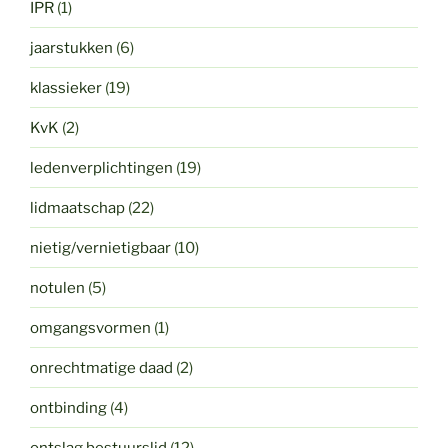
IPR
(1)
jaarstukken
(6)
klassieker
(19)
KvK
(2)
ledenverplichtingen
(19)
lidmaatschap
(22)
nietig/vernietigbaar
(10)
notulen
(5)
omgangsvormen
(1)
onrechtmatige daad
(2)
ontbinding
(4)
ontslag bestuurslid
(12)