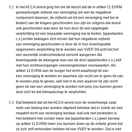
5.2
In het ACCA-arrest ging het om de klacht dat de in artikel 11 EVRM
gewaarborgde vrijheid van
vereniging
(en wel de negatieve
component daarvan, de vrijheid om tot een
vereniging
niet toe te
treden) van de klagers geschonden zou zijn en volgens dat arrest
ook geschonden was door de hun door de wet opgelegde
verplichting tot een bepaalde
vereniging
toe te treden. [appellanten
c.s.] echter beklagen zich erover dat hun negatieve vrijheid
van
vereniging
geschonden is door de in hun leveringsakte
opgenomen verplichting lid te worden van VVEP. Dit acht het hof
een wezenlijk onderscheidend verschil aangezien die
leveringsakte de weergave was van de door [appellanten c.s.] zelf
met hun rechtsvoorganger overeengekomen voorwaarden. Als
artikel 11 EVRM aan de burger het recht waarborgt lid van
een
vereniging
te worden en daarmee zijn recht om er geen lid van
te worden prijs te geven, valt niet in te zien waarom hij zijn recht
geen lid van een
vereniging
te worden niet prijs zou kunnen geven
door zich tot dat lidmaatschap te verplichten.
5.3
Dat betekent dat uit het ACCA-arrest voor de onderhavige zaak
niets van belang kan worden afgeleid behalve dat er zoiets als een
negatief recht van
vereniging
bestaat, wat ook niet bestreden is.
Het betekent niet zonder meer dat [appellanten c.s.] geen beroep
op artikel 11 EVRM meer zou kunnen doen op de enkele grond dat
zij zich zelf verbonden hebben lid van VVEP te worden. Dat is niet