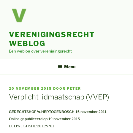
Ga
naar
de
inhoud
VERENIGINGSRECHT
WEBLOG
Een weblog over verenigingsrecht
Menu
GEPLAATST
20 NOVEMBER 2015
DOOR
PETER
OP
Verplicht lidmaatschap (VVEP)
GERECHTSHOF ‘s-HERTOGENBOSCH
15 november 2011
Online gepubliceerd op 19 november 2015
ECLI:NL:GHSHE:2011:5701