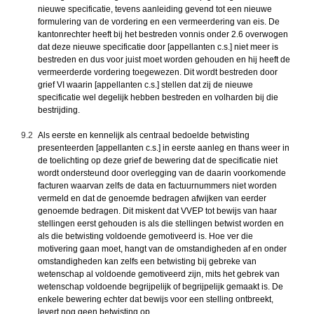
nieuwe specificatie, tevens aanleiding gevend tot een nieuwe
formulering van de vordering en een vermeerdering van eis. De
kantonrechter heeft bij het bestreden vonnis onder 2.6 overwogen
dat deze nieuwe specificatie door [appellanten c.s.] niet meer is
bestreden en dus voor juist moet worden gehouden en hij heeft de
vermeerderde vordering toegewezen. Dit wordt bestreden door
grief VI waarin [appellanten c.s.] stellen dat zij de nieuwe
specificatie wel degelijk hebben bestreden en volharden bij die
bestrijding.
9.2
Als eerste en kennelijk als centraal bedoelde betwisting
presenteerden [appellanten c.s.] in eerste aanleg en thans weer in
de toelichting op deze grief de bewering dat de specificatie niet
wordt ondersteund door overlegging van de daarin voorkomende
facturen waarvan zelfs de data en factuurnummers niet worden
vermeld en dat de genoemde bedragen afwijken van eerder
genoemde bedragen. Dit miskent dat VVEP tot bewijs van haar
stellingen eerst gehouden is als die stellingen betwist worden en
als die betwisting voldoende gemotiveerd is. Hoe ver die
motivering gaan moet, hangt van de omstandigheden af en onder
omstandigheden kan zelfs een betwisting bij gebreke van
wetenschap al voldoende gemotiveerd zijn, mits het gebrek van
wetenschap voldoende begrijpelijk of begrijpelijk gemaakt is. De
enkele bewering echter dat bewijs voor een stelling ontbreekt,
levert nog geen betwisting op.