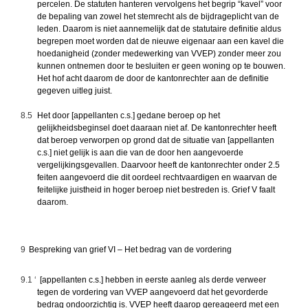
percelen. De statuten hanteren vervolgens het begrip “kavel” voor
de bepaling van zowel het stemrecht als de bijdrageplicht van de
leden. Daarom is niet aannemelijk dat de statutaire definitie aldus
begrepen moet worden dat de nieuwe eigenaar aan een kavel die
hoedanigheid (zonder medewerking van VVEP) zonder meer zou
kunnen ontnemen door te besluiten er geen woning op te bouwen.
Het hof acht daarom de door de kantonrechter aan de definitie
gegeven uitleg juist.
8.5
Het door [appellanten c.s.] gedane beroep op het
gelijkheidsbeginsel doet daaraan niet af. De kantonrechter heeft
dat beroep verworpen op grond dat de situatie van [appellanten
c.s.] niet gelijk is aan die van de door hen aangevoerde
vergelijkingsgevallen. Daarvoor heeft de kantonrechter onder 2.5
feiten aangevoerd die dit oordeel rechtvaardigen en waarvan de
feitelijke juistheid in hoger beroep niet bestreden is. Grief V faalt
daarom.
9
Bespreking van grief VI – Het bedrag van de vordering
9.1 ‘
[appellanten c.s.] hebben in eerste aanleg als derde verweer
tegen de vordering van VVEP aangevoerd dat het gevorderde
bedrag ondoorzichtig is. VVEP heeft daarop gereageerd met een