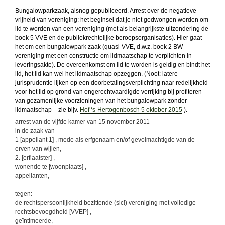
Bungalowparkzaak, alsnog gepubliceerd. Arrest over de negatieve
vrijheid van vereniging: het beginsel dat je niet gedwongen worden om
lid te worden van een vereniging (met als belangrijkste uitzondering de
boek 5 VVE en de publiekrechtelijke beroepsorganisaties). Hier gaat
het om een bungalowpark zaak (quasi-VVE, d.w.z. boek 2 BW
vereniging met een constructie om lidmaatschap te verplichten in
leveringsakte). De overeenkomst om lid te worden is geldig en bindt het
lid, het lid kan wel het lidmaatschap opzeggen. (Noot: latere
jurisprudentie lijken op een doorbetalingsverplichting naar redelijkheid
voor het lid op grond van ongerechtvaardigde verrijking bij profiteren
van gezamenlijke voorzieningen van het bungalowpark zonder
lidmaatschap – zie bijv.
Hof ‘s-Hertogenbosch 5 oktober 2015
).
arrest van de vijfde kamer van 15 november 2011
in de zaak van
1 [appellant 1] , mede als erfgenaam en/of gevolmachtigde van de
erven van wijlen,
2. [erflaatster] ,
wonende te [woonplaats] ,
appellanten,
tegen:
de rechtspersoonlijkheid bezittende (sic!) vereniging met volledige
rechtsbevoegdheid [VVEP] ,
geïntimeerde,