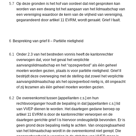
5.7
Op deze gronden is het hof van oordeel dat niet gesproken kan
worden van een dwang tot het aangaan van het lidmaatschap van
een
vereniging
waardoor de kern van de vrijheid van
vereniging
,
gegarandeerd door artikel 11 EVRM, wordt geraakt. Grief I faalt.
6
Bespreking van grief II – Partiële nietigheid
6.1
Onder 2.3 van het bestreden vonnis heeft de kantonrechter
overwogen dat, voor het geval het verplichte
aanvangslidmaatschap en het “opzegverbod” als één geheel
moeten worden gezien, plaats is voor partiële nietigheid. Grief II
bestrijdt deze overweging met de stelling dat zowel het verplichte
aanvangslidmaatschap als het opzegverbod nietig is, dit ongeacht
of zij tezamen als één geheel moeten worden gezien.
6.2
De overeenkomst tussen [appellanten c.s.] en hun
rechtsvoorganger houdt de bepaling in dat [appellanten c.s.] lid
van VVEP dienen te worden. Het daartegen gedane beroep op
artikel 11 EVRM is door de kantonrechter verworpen en de
daartegen gerichte grief I is hiervoor ondeugdelijk bevonden. Er is
geen grond deze bepaling nietig te achten. Van onopzegbaarheid
van het lidmaatschap wordt in de overeenkomst niet gerept. Die