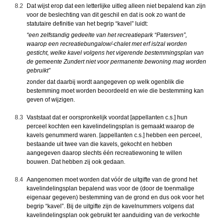
8.2
Dat wijst erop dat een letterlijke uitleg alleen niet bepalend kan zijn
voor de beslechting van dit geschil en dat is ook zo want de
statutaire definitie van het begrip “kavel” luidt:
“een zelfstandig gedeelte van het recreatiepark “Patersven”,
waarop een recreatiebungalow/-chalet met erf is/zal worden
gesticht, welke kavel volgens het vigerende bestemmingsplan van
de gemeente Zundert niet voor permanente bewoning mag worden
gebruikt”
zonder dat daarbij wordt aangegeven op welk ogenblik die
bestemming moet worden beoordeeld en wie die bestemming kan
geven of wijzigen.
8.3
Vaststaat dat er oorspronkelijk voordat [appellanten c.s.] hun
perceel kochten een kavelindelingsplan is gemaakt waarop de
kavels genummerd waren. [appellanten c.s.] hebben een perceel,
bestaande uit twee van die kavels, gekocht en hebben
aangegeven daarop slechts één recreatiewoning te willen
bouwen. Dat hebben zij ook gedaan.
8.4
Aangenomen moet worden dat vóór de uitgifte van de grond het
kavelindelingsplan bepalend was voor de (door de toenmalige
eigenaar gegeven) bestemming van de grond en dus ook voor het
begrip “kavel”. Bij de uitgifte zijn de kavelnummers volgens dat
kavelindelingsplan ook gebruikt ter aanduiding van de verkochte