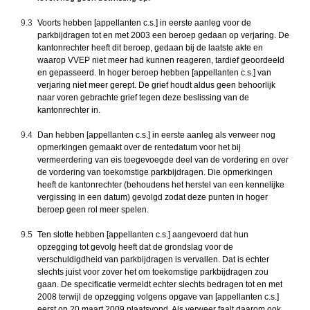
9.3
Voorts hebben [appellanten c.s.] in eerste aanleg voor de
parkbijdragen tot en met 2003 een beroep gedaan op verjaring. De
kantonrechter heeft dit beroep, gedaan bij de laatste akte en
waarop VVEP niet meer had kunnen reageren, tardief geoordeeld
en gepasseerd. In hoger beroep hebben [appellanten c.s.] van
verjaring niet meer gerept. De grief houdt aldus geen behoorlijk
naar voren gebrachte grief tegen deze beslissing van de
kantonrechter in.
9.4
Dan hebben [appellanten c.s.] in eerste aanleg als verweer nog
opmerkingen gemaakt over de rentedatum voor het bij
vermeerdering van eis toegevoegde deel van de vordering en over
de vordering van toekomstige parkbijdragen. Die opmerkingen
heeft de kantonrechter (behoudens het herstel van een kennelijke
vergissing in een datum) gevolgd zodat deze punten in hoger
beroep geen rol meer spelen.
9.5
Ten slotte hebben [appellanten c.s.] aangevoerd dat hun
opzegging tot gevolg heeft dat de grondslag voor de
verschuldigdheid van parkbijdragen is vervallen. Dat is echter
slechts juist voor zover het om toekomstige parkbijdragen zou
gaan. De specificatie vermeldt echter slechts bedragen tot en met
2008 terwijl de opzegging volgens opgave van [appellanten c.s.]
eerst op 20 maart 2009 plaatsvond. Als verweer faalt daarom ook