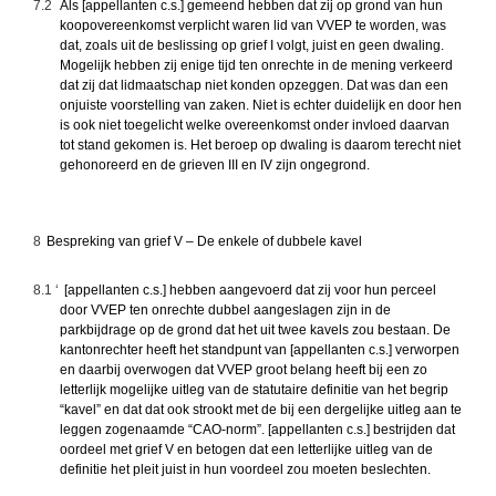
7.2
Als [appellanten c.s.] gemeend hebben dat zij op grond van hun
koopovereenkomst verplicht waren lid van VVEP te worden, was
dat, zoals uit de beslissing op grief I volgt, juist en geen dwaling.
Mogelijk hebben zij enige tijd ten onrechte in de mening verkeerd
dat zij dat lidmaatschap niet konden opzeggen. Dat was dan een
onjuiste voorstelling van zaken. Niet is echter duidelijk en door hen
is ook niet toegelicht welke overeenkomst onder invloed daarvan
tot stand gekomen is. Het beroep op dwaling is daarom terecht niet
gehonoreerd en de grieven III en IV zijn ongegrond.
8
Bespreking van grief V – De enkele of dubbele kavel
8.1 ‘
[appellanten c.s.] hebben aangevoerd dat zij voor hun perceel
door VVEP ten onrechte dubbel aangeslagen zijn in de
parkbijdrage op de grond dat het uit twee kavels zou bestaan. De
kantonrechter heeft het standpunt van [appellanten c.s.] verworpen
en daarbij overwogen dat VVEP groot belang heeft bij een zo
letterlijk mogelijke uitleg van de statutaire definitie van het begrip
“kavel” en dat dat ook strookt met de bij een dergelijke uitleg aan te
leggen zogenaamde “CAO-norm”. [appellanten c.s.] bestrijden dat
oordeel met grief V en betogen dat een letterlijke uitleg van de
definitie het pleit juist in hun voordeel zou moeten beslechten.