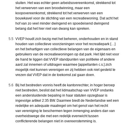
sluiten. Het was echter geen arbeidsovereenkomst, strekkend tot
het verwerven van een broodwinning, maar een
koopovereenkomst, strekkend tot het verwerven van een
bouwkavel voor de stichting van een recreatiewoning. Dat acht het
hof van zo veel minder dwingend en spoedeisend dwingend
belang dat het hier niet van dwang kan spreken.
5.5
VVEP houdt zich bezig met het beheren, onderhouden en in stand
houden van collectieve voorzieningen voor het recreatiepark […]
en het behartigen van collectieve belangen van de eigenaars en
gebruikers van de recreatiewoningen op dat park. Het lijkt niet voor
de hand te liggen dat VVEP standpunten van politieke of andere
aard zal innemen of uitdragen waarmee [appellanten c.s.] zich
mogelijk niet kunnen verenigen en zij hebben ook niet gesteld te
vrezen dat VVEP dat in de toekomst zal gaan doen.
5.6
Bij het bestreden vonnis heeft de kantonrechter, in hoger beroep
niet bestreden, beslist dat het lidmaatschap van VVEP ondanks
een andersluidende bepaling in haar statuten opzegbaar is
ingevolge artikel 2:35 BW. Daarmee biedt de Nederlandse wet een
redelijke en adequate maatregel om het genot van het recht
van
vereniging
te beschermen tegen inmenging anders dan van
overheidswege die met een redelijk evenwicht tussen
conflicterende belangen niet in overeenstemming is.