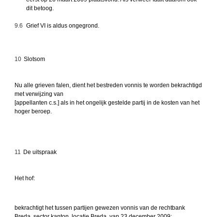
dit betoog.
9.6
Grief VI is aldus ongegrond.
10
Slotsom
Nu alle grieven falen, dient het bestreden vonnis te worden bekrachtigd
met verwijzing van
[appellanten c.s.] als in het ongelijk gestelde partij in de kosten van het
hoger beroep.
11
De uitspraak
Het hof:
bekrachtigt het tussen partijen gewezen vonnis van de rechtbank
Breda, sector kanton, locatie Breda, van 23 december 2009;