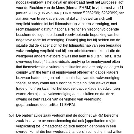
noodzakelijkerwijs het geval en inderdaad heeft het Europese Hof
voor de Rechten van de Mens (hierna: EHRM) in zijn arrest van 11
52562/99; 52620/99
januari 2006 (LJN AV6044 [EHRM zaken
) ten
aanzien van twee klagers beslist dat zij, hoewel zij zich zelf
verplicht hadden tot het lidmaatschap van een
vereniging
, met
recht klaagden dat hun nationale recht hen niet of onvoldoende
beschermde tegen de daaruit voortvloeiende beperking van hun
negatieve recht tot
vereniging
. Daarbij ging het bij beiden om de
situatie dat de klager zich tot het lidmaatschap van een bepaalde
vakvereniging verplicht had bij een arbeidsovereenkomst die de
werkgever anders niet bereid was met hem te sluiten. Het EHRM
overwoog hierbij “that individuals applying for employment often
find themselves in a vulnerable situation and are only too eager to
comply with the terms of employment offered” en dat de klagers
bezwaar hadden tegen het lidmaatschap van die vakvereniging
“because they could not subscribe to the political views of that
trade union” en kwam tot het oordeel dat de klagers gedwongen
waren zich bij deze vakvereniging aan te sluiten en dat deze
dwang de kern raakte van de vrijheid van
vereniging
,
gegarandeerd door artikel 11 EVRM.
5.4
De onderhavige zaak vertoont met de door het EHRM berechte
zaak in zoverre overeenstemming dat ook [appellanten c.s.] de
verplichting tot lidmaatschap op zich hebben genomen in een
overeenkomst die hun wederpartij anders niet met hen had willen