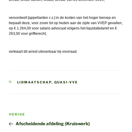
veroordeelt [appellanten c.s.] in de kosten van het hoger beroep en
bepaalt deze, voor zover tot op heden aan de zijde van VVEP gevallen,
op € 1.264,00 voor salaris advocaat volgens het liquidatietarief en €
263,00 voor griffierecht;
verklaart dit arrest uitvoerbaar bij voorraad.
CATEGORIEËN
LIDMAATSCHAP
,
QUASI-VVE
Bericht
Vorig
VORIGE
navigatie
bericht
Afscheidende afdeling (Kruiswerk)