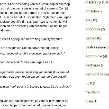
afsplitsing
(13)
nuari 2013 de beslissing van het Bestuur op het beroep
d en het royementsbesluit van het Uitvoerend Comité
aftreden
(2)
estuur op het hoger beroep is beslist. Het gerecht
kel 5 sub b van het Huishoudelijk Reglement van Seppa
alv
(39)
heeft persoonlijk zijn standpunt toe te lichten, terwijl
oden en de beslissing van het bestuur op het hoger
annotatie
(2)
 gekomen.
beroep
(8)
s heeft alsnog een hoorzitting plaatsgevonden.
bestuursaanspr
eft het bestuur van Seppa aan A medegedeeld:
wak motibo di cambia e decision pa royeer sr. A.
”
contributie
(4)
t het Uitvoerend Comité van Seppa aan A
decharge
(1)
s genomen van de beslissing van het bestuur van 24
democratiebeg
iet dan ook geen reden om op haar eerdere besluit
EEX
(1)
tatuten heeft u recht in beroep te gaan bij de rechter.
”
fraude
(9)
fusie
(1)
 van eis, dat het gerecht bij vonnis, uitvoerbaar bij
013 van Seppa, inhoudende het royement van A, zal