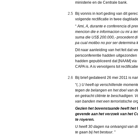
ministerie en de Centrale bank.
2.5
Bij vonnis in kort geding van dit gere
volgende rectificatie in twee dagblad
“
Ami, A, durante e conferencia di pr
mencion die e informacion cu mi a te
suma die US$ 200.000,- procedent di C
pa cual motibo no por ser determina k
Dit naar aanleiding van het feit dat 
persconferentie hadden uitgezonden e
hadden gepubliceerd dat [NAAM] via 
CAPA is. A is vervolgens tot rectificat
2.6
Bij brief gedateerd 26 mei 2011 is 
“(..)
U heeft op verschillende momenten
tegen de belangen en het doel van 
en getracht cliënte te beschadigen. Vo
van banden met een terroristische org
Gezien het bovenstaande heeft het 
gevende aan het verzoek van het Co
te royeren.
U heeft 30 dagen na ontvangst van di
te gaan bij het bestuur.
”