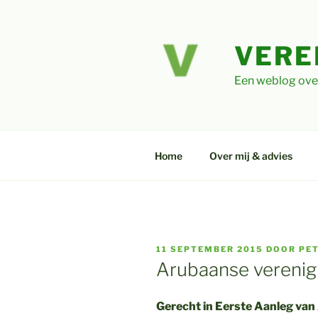
Ga
naar
de
VERE
inhoud
Een weblog ove
Home
Over mij & advies
GEPLAATST
11 SEPTEMBER 2015
DOOR
PE
OP
Arubaanse verenig
Gerecht in Eerste Aanleg van 