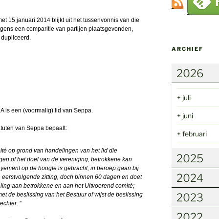
et 15 januari 2014 blijkt uit het tussenvonnis van die
gens een comparitie van partijen plaatsgevonden,
 dupliceerd.
ARCHIEF
2026
+
juli
 is een (voormalig) lid van Seppa.
+
juni
atuten van Seppa bepaalt:
+
februari
té op grond van handelingen van het lid die
2025
ngen of het doel van de
vereniging
, betrokkene kan
oyement op de hoogte is gebracht, in beroep gaan bij
2024
ijn eerstvolgende zitting, doch binnen 60 dagen en doet
deling aan betrokkene en aan het Uitvoerend comité;
2023
t de beslissing van het Bestuur of wijst de beslissing
rechter.
”
2022