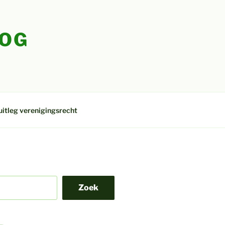
LOG
uitleg verenigingsrecht
Zoek