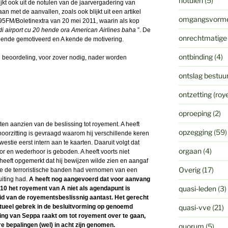
notulen
(5)
jkt ook uit de notulen van de jaarvergadering van
 met de aanvallen, zoals ook blijkt uit een artikel
omgangsvorm
95FM/Boletinextra van 20 mei 2011, waarin als kop
 di airport cu 20 hende ora American Airlines baha
”. De
onrechtmatige
ende gemotiveerd en A kende de motivering.
ontbinding
(4)
de beoordeling, voor zover nodig, nader worden
ontslag bestuur
ontzetting (ro
oproeping
(2)
d ten aanzien van de beslissing tot royement. A heeft
opzegging
(59)
hoorzitting is gevraagd waarom hij verschillende keren
stie eerst intern aan te kaarten. Daaruit volgt dat
orgaan
(4)
 en wederhoor is geboden. A heeft voorts niet
 heeft opgemerkt dat hij bewijzen wilde zien en aangaf
Overig
(17)
e de terroristische banden had vernomen van een
uiting had.
A heeft nog aangevoerd dat voor aanvang
quasi-leden
(3)
0 het royement van A niet als agendapunt is
id van de royementsbeslissnig aantast. Het gerecht
ntueel gebrek in de besluitvorming op genoemd
quasi-vve
(21)
ssing van Seppa raakt om tot royement over te gaan,
re bepalingen (wel) in acht zijn genomen.
quorum
(5)