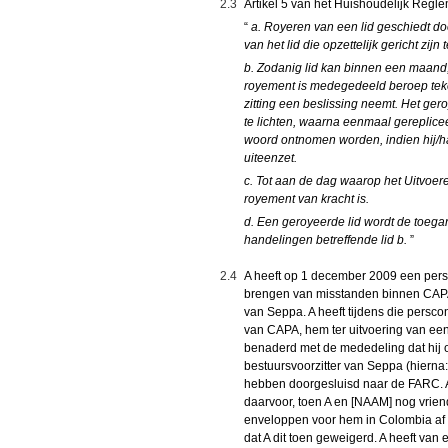
2.3
Artikel 5 van het Huishoudelijk Regl
“
a. Royeren van een lid geschiedt d
van het lid die opzettelijk gericht zi
b. Zodanig lid kan binnen een maand,
royement is medegedeeld beroep teke
zitting een beslissing neemt. Het gero
te lichten, waarna eenmaal gereplicee
woord ontnomen worden, indien hij/ha
uiteenzet.
c. Tot aan de dag waarop het Uitvoer
royement van kracht is.
d. Een geroyeerde lid wordt de toega
handelingen betreffende lid b.
”
2.4
A heeft op 1 december 2009 een persc
brengen van misstanden binnen CAPA,
van Seppa. A heeft tijdens die persco
van CAPA, hem ter uitvoering van een
benaderd met de mededeling dat hij o
bestuursvoorzitter van Seppa (hiern
hebben doorgesluisd naar de FARC. A
daarvoor, toen A en [NAAM] nog vrie
enveloppen voor hem in Colombia af 
dat A dit toen geweigerd. A heeft va