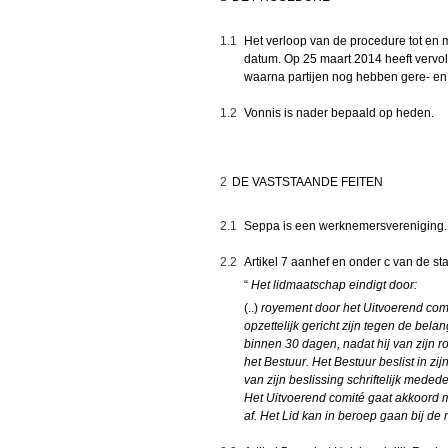
1.1
Het verloop van de procedure tot en m
datum. Op 25 maart 2014 heeft vervol
waarna partijen nog hebben gere- en
1.2
Vonnis is nader bepaald op heden.
2
DE VASTSTAANDE FEITEN
2.1
Seppa is een werknemersvereniging. A
2.2
Artikel 7 aanhef en onder c van de st
“
Het lidmaatschap eindigt door:
(..)
royement door het Uitvoerend comi
opzettelijk gericht zijn tegen de bela
binnen 30 dagen, nadat hij van zijn r
het Bestuur. Het Bestuur beslist in z
van zijn beslissing schriftelijk mede
Het Uitvoerend comité gaat akkoord me
af. Het Lid kan in beroep gaan bij de 