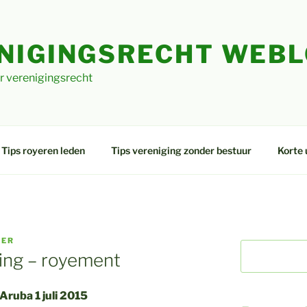
NIGINGSRECHT WEB
r verenigingsrecht
Tips royeren leden
Tips vereniging zonder bestuur
Korte 
TER
ing – royement
Aruba 1 juli 2015