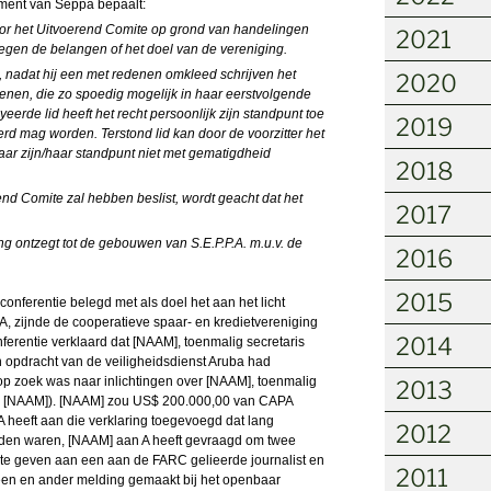
ement van Seppa bepaalt:
oor het Uitvoerend Comite op grond van handelingen
2021
jn tegen de belangen of het doel van de
vereniging
.
 nadat hij een met redenen omkleed schrijven het
2020
nen, die zo spoedig mogelijk in haar eerstvolgende
yeerde lid heeft het recht persoonlijk zijn standpunt toe
2019
rd mag worden. Terstond lid kan door de voorzitter het
ar zijn/haar standpunt niet met gematigdheid
2018
end Comite zal hebben beslist, wordt geacht dat het
2017
ng ontzegt tot de gebouwen van S.E.P.P.A. m.u.v. de
2016
2015
onferentie belegd met als doel het aan het licht
 zijnde de cooperatieve spaar- en kredietvereniging
2014
nferentie verklaard dat [NAAM], toenmalig secretaris
 opdracht van de veiligheidsdienst Aruba had
p zoek was naar inlichtingen over [NAAM], toenmalig
2013
a: [NAAM]). [NAAM] zou US$ 200.000,00 van CAPA
 heeft aan die verklaring toegevoegd dat lang
2012
nden waren, [NAAM] aan A heeft gevraagd om twee
te geven aan een aan de FARC gelieerde journalist en
2011
n een en ander melding gemaakt bij het openbaar