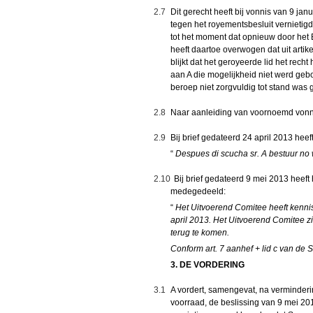
2.7
Dit gerecht heeft bij vonnis van 9 ja
tegen het royementsbesluit vernietig
tot het moment dat opnieuw door het B
heeft daartoe overwogen dat uit arti
blijkt dat het geroyeerde lid het recht 
aan A die mogelijkheid niet werd geb
beroep niet zorgvuldig tot stand was
2.8
Naar aanleiding van voornoemd vonni
2.9
Bij brief gedateerd 24 april 2013 he
“
Despues di scucha sr. A bestuur no 
2.10
Bij brief gedateerd 9 mei 2013 heef
medegedeeld:
“
Het Uitvoerend Comitee heeft kenni
april 2013. Het Uitvoerend Comitee z
terug te komen.
Conform art. 7 aanhef + lid c van de S
3. DE VORDERING
3.1
A vordert, samengevat, na vermindering
voorraad, de beslissing van 9 mei 2