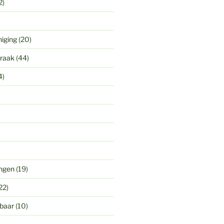
2)
niging
(20)
praak
(44)
4)
ingen
(19)
22)
gbaar
(10)