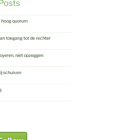
Posts
k hoog quorum
an toegang tot de rechter
oyeren, niet opzeggen
ij schuiven
g