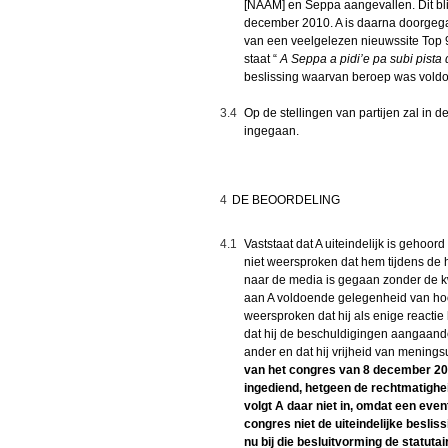
[NAAM] en Seppa aangevallen. Dit bli
december 2010. A is daarna doorgegaan
van een veelgelezen nieuwssite Top 
staat “
A Seppa a pidi’e pa subi pista
beslissing waarvan beroep was voldo
3.4
Op de stellingen van partijen zal in 
ingegaan.
4
DE BEOORDELING
4.1
Vaststaat dat A uiteindelijk is gehoor
niet weersproken dat hem tijdens de 
naar de media is gegaan zonder de kwe
aan A voldoende gelegenheid van hoor
weersproken dat hij als enige reactie
dat hij de beschuldigingen aangaand
ander en dat hij vrijheid van menings
van het congres van 8 december 201
ingediend, hetgeen de rechtmatighe
volgt A daar niet in, omdat een eve
congres niet de uiteindelijke besli
nu bij die besluitvorming de statutai