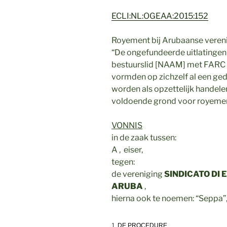
ECLI:NL:OGEAA:2015:152
Royement bij Arubaanse vereni
“De ongefundeerde uitlatingen 
bestuurslid [NAAM] met FARC 
vormden op zichzelf al een ge
worden als opzettelijk handel
voldoende grond voor royemen
VONNIS
in de zaak tussen:
A , eiser,
tegen:
de vereniging
SINDICATO DI
ARUBA
,
hierna ook te noemen: “Seppa”
1
DE PROCEDURE