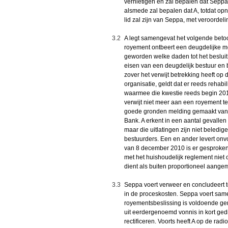
vernietigen en zal bepalen dat Sepp
alsmede zal bepalen dat A, totdat opn
lid zal zijn van Seppa, met veroordel
3.2
A legt samengevat het volgende betoog
royement ontbeert een deugdelijke mot
geworden welke daden tot het beslui
eisen van een deugdelijk bestuur en 
zover het verwijt betrekking heeft op
organisatie, geldt dat er reeds rehabil
waarmee die kwestie reeds begin 2010
verwijt niet meer aan een royement 
goede gronden melding gemaakt van zi
Bank. A erkent in een aantal gevallen
maar die uitlatingen zijn niet beledi
bestuurders. Een en ander levert on
van 8 december 2010 is er gesproken o
met het huishoudelijk reglement niet
dient als buiten proportioneel aange
3.3
Seppa voert verweer en concludeert to
in de proceskosten. Seppa voert sam
royementsbeslissing is voldoende ge
uit eerdergenoemd vonnis in kort ged
rectificeren. Voorts heeft A op de r