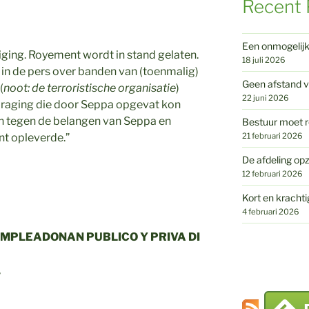
Recent 
Een onmogelij
ging. Royement wordt in stand gelaten.
18 juli 2026
in de pers over banden van (toenmalig)
Geen afstand v
(
noot: de terroristische organisatie
)
22 juni 2026
draging die door Seppa opgevat kon
en tegen de belangen van Seppa en
Bestuur moet r
21 februari 2026
t opleverde.”
De afdeling opz
12 februari 2026
Kort en krachti
4 februari 2026
 EMPLEADONAN PUBLICO Y PRIVA DI
,