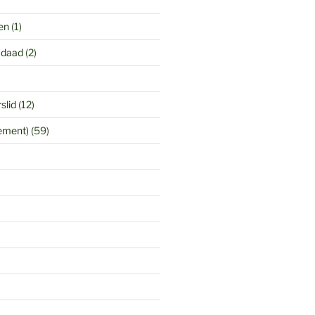
en
(1)
 daad
(2)
slid
(12)
yement)
(59)