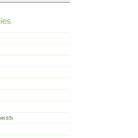
ies
eid
(15)