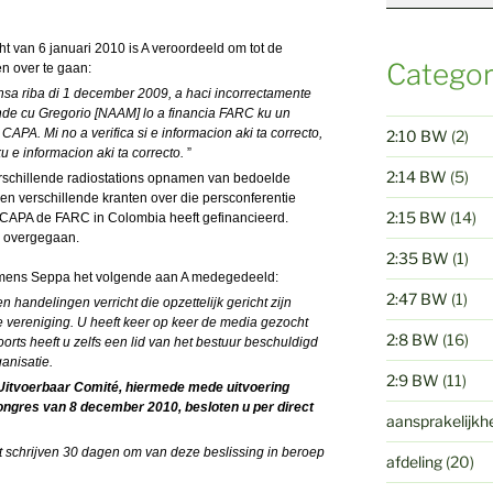
cht van 6 januari 2010 is A veroordeeld om tot de
Categor
en over te gaan:
ensa riba di 1 december 2009, a haci incorrectamente
nde cu Gregorio [NAAM] lo a financia FARC ku un
APA. Mi no a verifica si e informacion aki ta correcto,
2:10 BW
(2)
u e informacion aki ta correcto.
”
2:14 BW
(5)
verschillende radiostations opnamen van bedoelde
n verschillende kranten over die persconferentie
2:15 BW
(14)
CAPA de FARC in Colombia heeft gefinancieerd.
ie overgegaan.
2:35 BW
(1)
namens Seppa het volgende aan A medegedeeld:
2:47 BW
(1)
 handelingen verricht die opzettelijk gericht zijn
de
vereniging
. U heeft keer op keer de media gezocht
2:8 BW
(16)
orts heeft u zelfs een lid van het bestuur beschuldigd
anisatie.
2:9 BW
(11)
Uitvoerbaar Comité, hiermede mede uitvoering
ngres van 8 december 2010, besloten u per direct
aansprakelijkh
t schrijven 30 dagen om van deze beslissing in beroep
afdeling
(20)