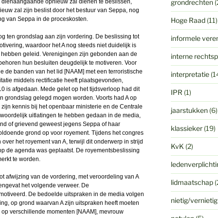
a dienaangaande opnieuw zal dienen te beslissen,
grondrechten
(
ieuw zal zijn beslist door het bestuur van Seppa, nog
ing van Seppa in de proceskosten.
Hoge Raad
(11)
 ten grondslag aan zijn vordering. De beslissing tot
informele vere
ivering, waardoor het A nog steeds niet duidelijk is
t hebben geleid.
Verenigingen
zijn gebonden aan de
interne rechts
behoren hun besluiten deugdelijk te motiveren. Voor
 de de banden van het lid [NAAM] met een terroristische
interpretatie
(1
itatie middels rectificatie heeft plaatsgevonden,
 is afgedaan. Mede gelet op het tijdsverloop had dit
IPR
(1)
ten grondslag gelegd mogen worden. Voorts had A op
jn kennis bij het openbaar ministerie en de Centrale
jaarstukken
(6)
 woordelijk uitlatingen te hebben gedaan in de media,
gend of grievend geweest jegens Seppa of haar
klassieker
(19)
voldoende grond op voor royement. Tijdens het congres
ver het royement van A, terwijl dit onderwerp in strijd
KvK
(2)
 op de agenda was geplaatst. De royementsbeslissing
merkt te worden.
ledenverplicht
t afwijzing van de vordering, met veroordeling van A
lidmaatschap
(
engevat het volgende verweer. De
motiveerd. De bedoelde uitspraken in de media volgen
nietig/vernieti
ing, op grond waarvan A zijn uitspraken heeft moeten
adio op verschillende momenten [NAAM], mevrouw