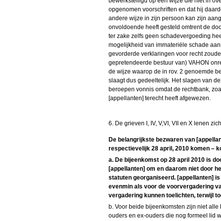
bewerkstelligd op een wijze die niet in 
opgenomen voorschriften en dat hij daard
andere wijze in zijn persoon kan zijn aang
onvoldoende heeft gesteld omtrent de door
ter zake zelfs geen schadevergoeding hee
mogelijkheid van immateriële schade aanne
gevorderde verklaringen voor recht zoud
gepretendeerde bestuur van) VAHON onrec
de wijze waarop de in rov. 2 genoemde besl
slaagt dus gedeeltelijk. Het slagen van deze
beroepen vonnis omdat de rechtbank, zoa
[appellanten] terecht heeft afgewezen.
6. De grieven I, IV, V,VI, VII en X lenen z
De belangrijkste bezwaren van [appellan
respectievelijk 28 april, 2010 komen – 
a. De bijeenkomst op 28 april 2010 is d
[appellanten] om en daarom niet door he
statuten georganiseerd. [appellanten] i
evenmin als voor de voorvergadering van 
vergadering kunnen toelichten, terwijl t
b. Voor beide bijeenkomsten zijn niet al
ouders en ex-ouders die nog formeel lid 