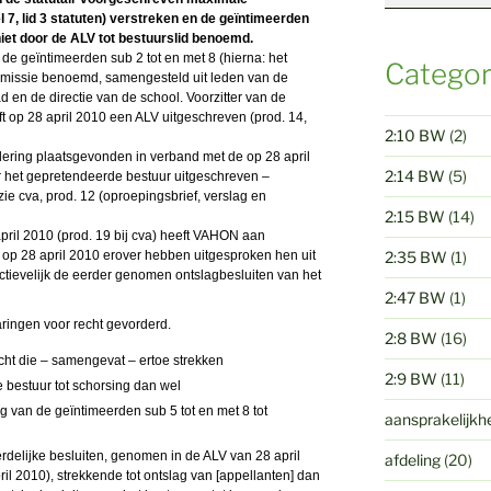
l 7, lid 3 statuten) verstreken en de geïntimeerden
niet door de ALV tot bestuurslid benoemd.
e geïntimeerden sub 2 tot en met 8 (hierna: het
Categor
missie benoemd, samengesteld uit leden van de
n de directie van de school. Voorzitter van de
 op 28 april 2010 een ALV uitgeschreven (prod. 14,
2:10 BW
(2)
dering plaatsgevonden in verband met de op 28 april
2:14 BW
(5)
 het gepretendeerde bestuur uitgeschreven –
ie cva, prod. 12 (oproepingsbrief, verslag en
2:15 BW
(14)
 april 2010 (prod. 19 bij cva) heeft VAHON aan
h op 28 april 2010 erover hebben uitgesproken hen uit
2:35 BW
(1)
ectievelijk de eerder genomen ontslagbesluiten van het
2:47 BW
(1)
aringen voor recht gevorderd.
2:8 BW
(16)
echt die – samengevat – ertoe strekken
2:9 BW
(11)
e bestuur tot schorsing dan wel
g van de geïntimeerden sub 5 tot en met 8 tot
aansprakelijkh
erdelijke besluiten, genomen in de ALV van 28 april
afdeling
(20)
il 2010), strekkende tot ontslag van [appellanten] dan