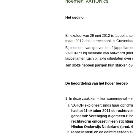
noemen: VAHON cs,
Het geding
Bij exploot van 29 mei 2012 is [appellan
maart 2012
dat de rechtbank ‘s-Gravenhag
Bij memorie van grieven heeft [appellante
VAHON cs bij memorie van antwoord (met 
[appellanten] zich bij akte uitgelaten ov
Ten slotte hebben partijen hun stukken ov
De beoordeling van het hoger beroep
1. In deze zaak kan – kort samengevat – 
VAHON exploiteert sinds haar opricht
had tot 11 oktober 2011 de rechtsv
genaamd:
Vereniging
Algemeen Hindo
rechtsvorm omgezet in een stichtin
Hindoe Onderwijs Nederland (prod. 
[appellanten] en de geïntimeerden s