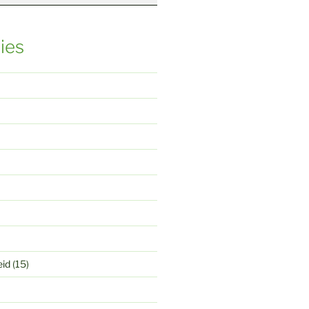
ies
eid
(15)