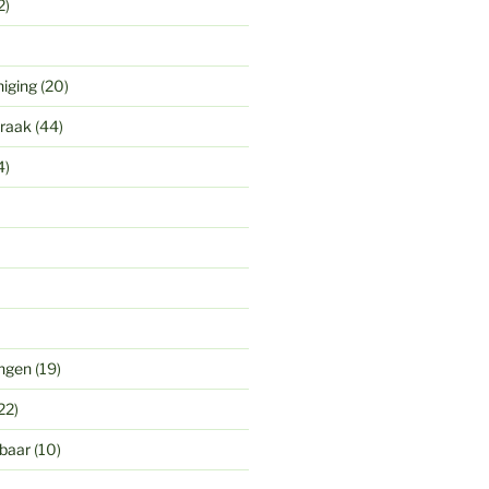
2)
niging
(20)
praak
(44)
4)
ingen
(19)
22)
gbaar
(10)