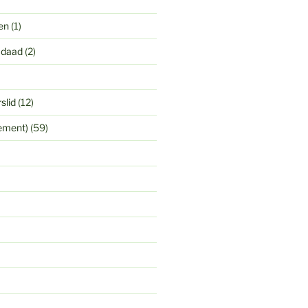
en
(1)
 daad
(2)
slid
(12)
yement)
(59)