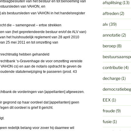
ontslagbesluiten van het bestuur en tot benoeming van
afsplitsing
(13)
 bestuursleden van VAHON, en
aftreden
(2)
en] als bestuursleden van VAHON in het handelsregister
alv
(39)
recht die – samengevat – ertoe strekken
uiten van (het gepretendeerde bestuur en/of de ALV van)
annotatie
(2)
van het huishoudelijk reglement van 28 april 2010
n van 25 mei 2011 en tot omzetting van
beroep
(8)
 onrechtmatig hebben gehandeld
bestuursaanspr
 rechtbank ‘s-Gravenhage de voor omzetting vereiste
s VAHON cs) en aan de notaris opdracht te geven de
contributie
(4)
oudende statutenwijziging te passeren (prod. 43
decharge
(1)
democratiebeg
echtbank de vorderingen van [appellanten] afgewezen.
EEX
(1)
air gegrond op haar oordeel dat [appellanten] geen
egen dit oordeel is grief II gericht.
fraude
(9)
gt.
fusie
(1)
 geen redelijk belang voor zover hij daarmee wil