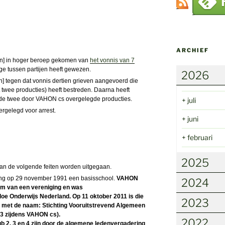
ARCHIEF
ten] in hoger beroep gekomen van
het vonnis van 7
e tussen partijen heeft gewezen.
2026
n] tegen dat vonnis dertien grieven aangevoerd die
twee producties) heeft bestreden. Daarna heeft
er de twee door VAHON cs overgelegde producties.
+
juli
ergelegd voor arrest.
+
juni
+
februari
2025
van de volgende feiten worden uitgegaan.
ing op 29 november 1991 een basisschool.
VAHON
2024
orm van een
vereniging
en was
e Onderwijs Nederland. Op 11 oktober 2011 is die
2023
g met de naam: Stichting Vooruitstrevend Algemeen
43 zijdens VAHON cs).
2022
ub 2, 3 en 4 zijn door de algemene ledenvergadering