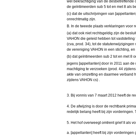
wel bekrachtiging van de desbetreffende 
de geïntimeerden sub 5 tot en met 8 als
(c) dat de uitschrijvingen van [appellant
onrechtmatig zijn.
B. In de tweede plaats verklaringen voor 
(a) dat ook niet rechtsgeldig zijn de besl
VAHON die geleid hebben tot vaststelling 
(cva, prod. 34), tot de statutenwijziginge
de
vereniging
VAHON in een stichting, en
(b) dat geïntimeerden sub 2 tot en met 8
jegens [appellanten] door in 2011 aan de
machtiging te verzoeken (prod. 44 zijden
akte van omzetting en daarmee verband h
zijdens VAHON cs) .
3. Bij vonnis van 7 maart 2012 heeft de r
4. De afwijzing is door de rechtbank prim
redelijk belang heeft bij zijn vorderingen. T
5. Het hof overweegt omtrent grief II als vol
a. [appellanten] heeft bij zijn vorderingen