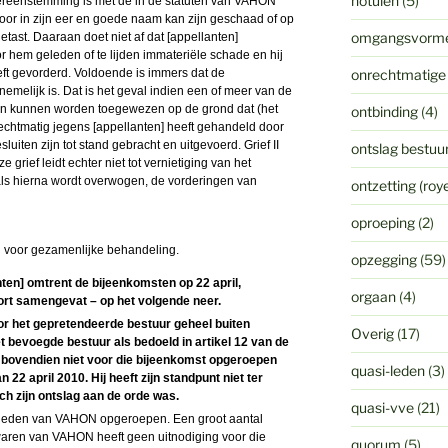
notulen
(5)
overeenstemming is met de in de statuten van VAHON
oor in zijn eer en goede naam kan zijn geschaad of op
omgangsvorm
etast. Daaraan doet niet af dat [appellanten]
 hem geleden of te lijden immateriële schade en hij
ft gevorderd. Voldoende is immers dat de
onrechtmatige
melijk is. Dat is het geval indien een of meer van de
en kunnen worden toegewezen op de grond dat (het
ontbinding
(4)
htmatig jegens [appellanten] heeft gehandeld door
uiten zijn tot stand gebracht en uitgevoerd. Grief II
ontslag bestuur
 grief leidt echter niet tot vernietiging van het
ls hierna wordt overwogen, de vorderingen van
ontzetting (ro
oproeping
(2)
ich voor gezamenlijke behandeling.
opzegging
(59)
ten] omtrent de bijeenkomsten op 22 april,
orgaan
(4)
kort samengevat – op het volgende neer.
oor het gepretendeerde bestuur geheel buiten
Overig
(17)
t bevoegde bestuur als bedoeld in artikel 12 van de
s bovendien niet voor die bijeenkomst opgeroepen
quasi-leden
(3)
22 april 2010. Hij heeft zijn standpunt niet ter
och zijn ontslag aan de orde was.
quasi-vve
(21)
le leden van VAHON opgeroepen. Een groot aantal
waren van VAHON heeft geen uitnodiging voor die
quorum
(5)