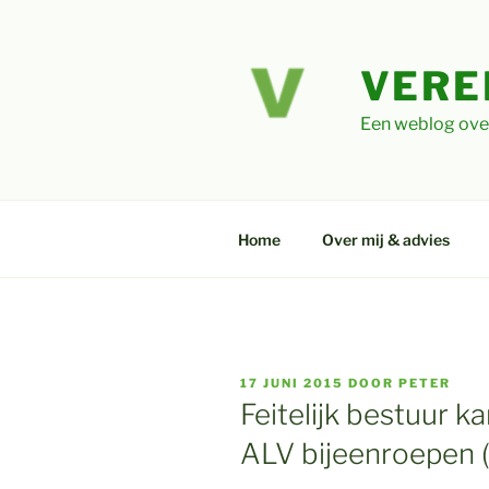
Ga
naar
de
VERE
inhoud
Een weblog ove
Home
Over mij & advies
GEPLAATST
17 JUNI 2015
DOOR
PETER
OP
Feitelijk bestuur 
ALV bijeenroepen