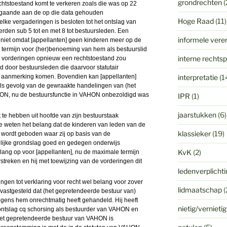
grondrechten
(
htstoestand komt te verkeren zoals die was op 22
orafgaande aan de op die data gehouden
Hoge Raad
(11)
elke vergaderingen is besloten tot het ontslag van
rden sub 5 tot en met 8 tot bestuursleden. Een
informele vere
ij niet omdat [appellanten] geen kinderen meer op de
termijn voor (her)benoeming van hem als bestuurslid
interne rechts
 de vorderingen opnieuw een rechtstoestand zou
d door bestuursleden die daarvoor statutair
 in aanmerking komen. Bovendien kan [appellanten]
interpretatie
(1
s gevolg van de gewraakte handelingen van (het
ON, nu de bestuursfunctie in VAHON onbezoldigd was
IPR
(1)
jaarstukken
(6)
lt te hebben uit hoofde van zijn bestuurstaak
), te weten het belang dat de kinderen van leden van de
klassieker
(19)
ordt geboden waar zij op basis van de
ijke grondslag goed en gedegen onderwijs
KvK
(2)
lang op voor [appellanten], nu de maximale termijn
streken en hij met toewijzing van de vorderingen dit
ledenverplicht
eringen tot verklaring voor recht wel belang voor zover
lidmaatschap
(
 vastgesteld dat (het gepretendeerde bestuur van)
ens hem onrechtmatig heeft gehandeld. Hij heeft
nietig/vernieti
ontslag cq schorsing als bestuurder van VAHON en
r het gepretendeerde bestuur van VAHON is