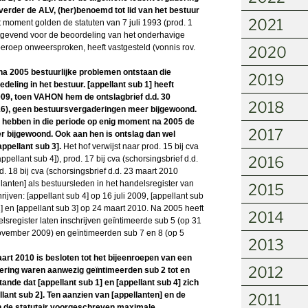
rder de ALV, (her)benoemd tot lid van het bestuur
2021
at moment golden de statuten van 7 juli 1993 (prod. 1
aatgevend voor de beoordeling van het onderhavige
beroep onweersproken, heeft vastgesteld (vonnis rov.
2020
a 2005 bestuurlijke problemen ontstaan die
2019
edeling in het bestuur. [appellant sub 1] heeft
009, toen VAHON hem de ontslagbrief d.d. 30
2018
16), geen bestuursvergaderingen meer bijgewoond.
4] hebben in die periode op enig moment na 2005 de
2017
 bijgewoond. Ook aan hen is ontslag dan wel
ppellant sub 3].
Het hof verwijst naar prod. 15 bij cva
2016
pellant sub 4]), prod. 17 bij cva (schorsingsbrief d.d.
d. 18 bij cva (schorsingsbrief d.d. 23 maart 2010
lanten] als bestuursleden in het handelsregister van
2015
jven: [appellant sub 4] op 16 juli 2009, [appellant sub
2] en [appellant sub 3] op 24 maart 2010. Na 2005 heeft
2014
sregister laten inschrijven geïntimeerde sub 5 (op 31
november 2009) en geïntimeerden sub 7 en 8 (op 5
2013
rt 2010 is besloten tot het bijeenroepen van een
2012
adering waren aanwezig geïntimeerden sub 2 tot en
ande dat [appellant sub 1] en [appellant sub 4] zich
lant sub 2]. Ten aanzien van [appellanten] en de
2011
en de statutair voorgeschreven maximale