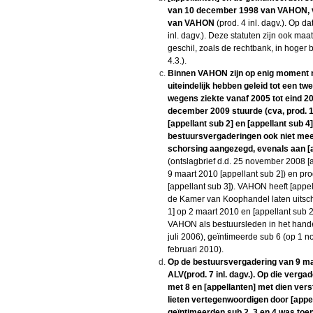
van 10 december 1998 van VAHON, ve
van VAHON
(prod. 4 inl. dagv.). Op d
inl. dagv.). Deze statuten zijn ook m
geschil, zoals de rechtbank, in hoger 
4.3.).
Binnen VAHON zijn op enig moment n
uiteindelijk hebben geleid tot een twe
wegens ziekte vanaf 2005 tot eind 2
december 2009 stuurde (cva, prod. 
[appellant sub 2] en [appellant sub 
bestuursvergaderingen ook niet meer
schorsing aangezegd, evenals aan [a
(ontslagbrief d.d. 25 november 2008 [ap
9 maart 2010 [appellant sub 2]) en pro
[appellant sub 3]). VAHON heeft [appel
de Kamer van Koophandel laten uitschri
1] op 2 maart 2010 en [appellant sub 
VAHON als bestuursleden in het handel
juli 2006), geïntimeerde sub 6 (op 1 
februari 2010).
Op de bestuursvergadering van 9 maa
ALV(prod. 7 inl. dagv.). Op die verg
met 8 en [appellanten] met dien verst
lieten vertegenwoordigen door [appel
geïntimeerden sub 2, 3 en 4 was to