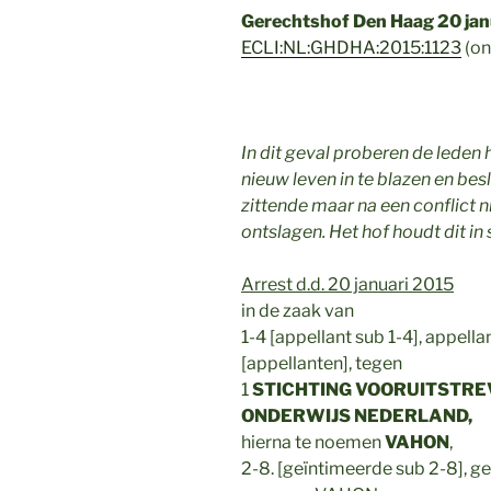
Gerechtshof Den Haag 20 jan
ECLI:NL:GHDHA:2015:1123
(on
In dit geval proberen de leden
nieuw leven in te blazen en bes
zittende maar na een conflict 
ontslagen. Het hof houdt dit in 
Arrest d.d. 20 januari 2015
in de zaak van
1-4 [appellant sub 1-4], appell
[appellanten], tegen
1
STICHTING VOORUITSTRE
ONDERWIJS NEDERLAND,
hierna te noemen
VAHON
,
2-8. [geïntimeerde sub 2-8], g