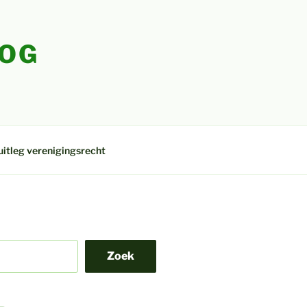
LOG
uitleg verenigingsrecht
Zoek