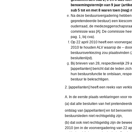
benoemingstermijn van 9 jaar (artike
sub 5 tot en met 8 waren toen (nog) 
Na deze bestuursvergadering hebben d
gepretendeerde bestuur) een kiescom
ouderraad, de medezeggenschapsraad e
commissie was [A]. De commissie heeft
pag. 1, bij cva).
Op 22 april 2010 heeft een voorverga
2010 te houden A
LV
waarop de – door
bestuursverkiezing zou plaatsvinden (z
besluitenlijst).
Bij brieven van 28, respectievelijk 29
[appellanten] bericht dat de leden zic
hun bestuursfunctie te ontslaan, resp
bestuur te bekrachtigen.
2. [appellanten] heeft een reeks van verkl
A. In de eerste plaats verklaringen voor r
(a) dat alle besluiten van het pretendeerd
ontslag van [appellanten] en tot benoemin
bestuursleden niet rechtsgeldig zijn,
(b) dat ook niet rechtsgeldig zijn de bewe
2010 (en in de voorvergadering van 22 apr