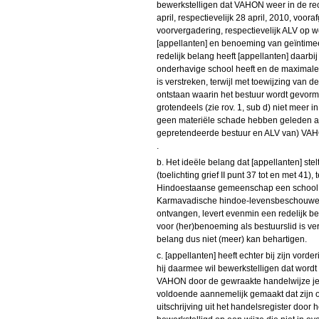
bewerkstelligen dat VAHON weer in de rec
april, respectievelijk 28 april, 2010, vo
voorvergadering, respectievelijk ALV op w
[appellanten] en benoeming van geïntimee
redelijk belang heeft [appellanten] daarb
onderhavige school heeft en de maximale 
is verstreken, terwijl met toewijzing van
ontstaan waarin het bestuur wordt gevorm
grotendeels (zie rov. 1, sub d) niet meer
geen materiële schade hebben geleden al
gepretendeerde bestuur en ALV van) VAH
.
b. Het ideële belang dat [appellanten] ste
(toelichting grief II punt 37 tot en met 41
Hindoestaanse gemeenschap een school w
Karmavadische hindoe-levensbeschouwel
ontvangen, levert evenmin een redelijk be
voor (her)benoeming als bestuurslid is ver
belang dus niet (meer) kan behartigen.
c. [appellanten] heeft echter bij zijn vord
hij daarmee wil bewerkstelligen dat wordt
VAHON door de gewraakte handelwijze jeg
voldoende aannemelijk gemaakt dat zijn 
uitschrijving uit het handelsregister doo