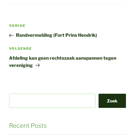
Bericht
Vorig
VORIGE
navigatie
bericht
Randvermelding (Fort Prins Hendrik)
Volgend
VOLGENDE
bericht
Afdeling kan geen rechtszaak aanspannen tegen
vereniging
Zoek
Recent Posts