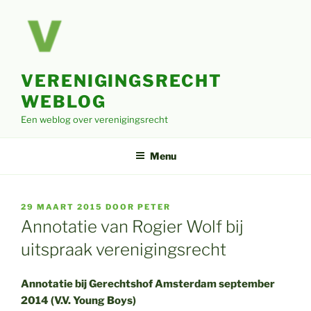
Ga
naar
de
inhoud
VERENIGINGSRECHT
WEBLOG
Een weblog over verenigingsrecht
Menu
GEPLAATST
29 MAART 2015
DOOR
PETER
OP
Annotatie van Rogier Wolf bij
uitspraak verenigingsrecht
Annotatie bij Gerechtshof Amsterdam september
2014 (V.V. Young Boys)