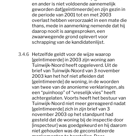
en ander is niet voldoende aannemelijk
geworden dat[geïntimeerde] en zijn gezin in
de periode van 2001 tot en met 2003
overlast hebben veroorzaakt in een mate die
thans, mede in aanmerking nemende dat hij
daarop nooit is aangesproken, een
zwaarwegende grond oplevert voor
schrapping van de kandidatenlijst.
3.4.6
Hetzelfde geldt voor de wijze waarop
[geïntimeerde] in 2003 zijn woning aan
Tuinwijk-Noord heeft opgeleverd. Uit de
brief van Tuinwijk-Noord van 3 november
2003 kan het hof niet afleiden dat
[geïntimeerde] de woning, in de woorden
van twee van de anonieme verklaringen, als
een “puinhoop” of “vreselijk vies” heeft
achtergelaten. Voorts heeft het bestuur van
Tuinwijk-Noord niet meer gereageerd nadat
[geïntimeerde] zich in zijn brief van 3
november 2003 op het standpunt had
gesteld dat de woning bij de inspectie door
[inspecteur] was goedgekeurd en hij daarom
niet gehouden was de geconstateerde