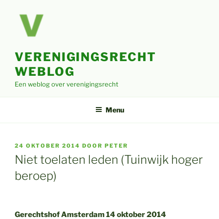
Ga
naar
de
inhoud
VERENIGINGSRECHT
WEBLOG
Een weblog over verenigingsrecht
Menu
GEPLAATST
24 OKTOBER 2014
DOOR
PETER
OP
Niet toelaten leden (Tuinwijk hoger
beroep)
Gerechtshof Amsterdam 14 oktober 2014