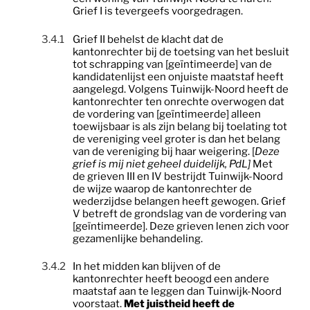
Grief I is tevergeefs voorgedragen.
3.4.1
Grief II
behelst de klacht dat de
kantonrechter bij de toetsing van het besluit
tot schrapping van [geïntimeerde] van de
kandidatenlijst een onjuiste maatstaf heeft
aangelegd. Volgens Tuinwijk-Noord heeft de
kantonrechter ten onrechte overwogen dat
de vordering van [geïntimeerde] alleen
toewijsbaar is als zijn belang bij toelating tot
de
vereniging
veel groter is dan het belang
van de
vereniging
bij haar weigering. [
Deze
grief is mij niet geheel duidelijk, PdL]
Met
de
grieven III en IV
bestrijdt Tuinwijk-Noord
de wijze waarop de kantonrechter de
wederzijdse belangen heeft gewogen.
Grief
V
betreft de grondslag van de vordering van
[geïntimeerde]. Deze grieven lenen zich voor
gezamenlijke behandeling.
3.4.2
In het midden kan blijven of de
kantonrechter heeft beoogd een andere
maatstaf aan te leggen dan Tuinwijk-Noord
voorstaat.
Met juistheid heeft de