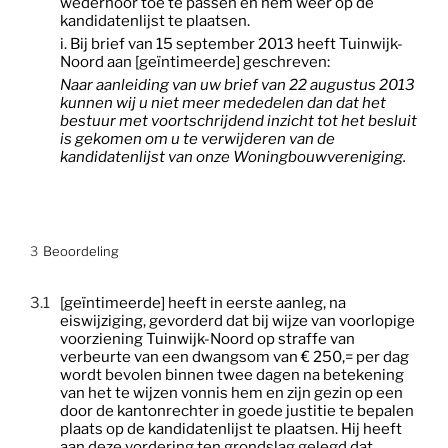
wederhoor toe te passen en hem weer op de
kandidatenlijst te plaatsen.
i. Bij brief van 15 september 2013 heeft Tuinwijk-
Noord aan [geïntimeerde] geschreven:
Naar aanleiding van uw brief van 22 augustus 2013
kunnen wij u niet meer mededelen dan dat het
bestuur met voortschrijdend inzicht tot het besluit
is gekomen om u te verwijderen van de
kandidatenlijst van onze Woningbouwvereniging.
3
Beoordeling
3.1
[geïntimeerde] heeft in eerste aanleg, na
eiswijziging, gevorderd dat bij wijze van voorlopige
voorziening Tuinwijk-Noord op straffe van
verbeurte van een dwangsom van € 250,= per dag
wordt bevolen binnen twee dagen na betekening
van het te wijzen vonnis hem en zijn gezin op een
door de kantonrechter in goede justitie te bepalen
plaats op de kandidatenlijst te plaatsen. Hij heeft
aan deze vordering ten grondslag gelegd dat