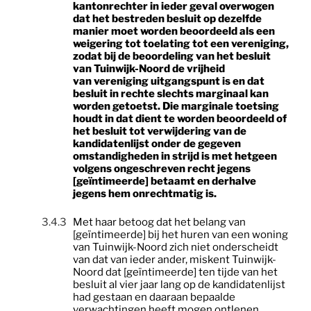
kantonrechter in ieder geval overwogen
dat het bestreden besluit op dezelfde
manier moet worden beoordeeld als een
weigering tot toelating tot een
vereniging
,
zodat bij de beoordeling van het besluit
van Tuinwijk-Noord de vrijheid
van
vereniging
uitgangspunt is en dat
besluit in rechte slechts marginaal kan
worden getoetst. Die marginale toetsing
houdt in dat dient te worden beoordeeld of
het besluit tot verwijdering van de
kandidatenlijst onder de gegeven
omstandigheden in strijd is met hetgeen
volgens ongeschreven recht jegens
[geïntimeerde] betaamt en derhalve
jegens hem onrechtmatig is.
3.4.3
Met haar betoog dat het belang van
[geïntimeerde] bij het huren van een woning
van Tuinwijk-Noord zich niet onderscheidt
van dat van ieder ander, miskent Tuinwijk-
Noord dat [geïntimeerde] ten tijde van het
besluit al vier jaar lang op de kandidatenlijst
had gestaan en daaraan bepaalde
verwachtingen heeft mogen ontlenen.