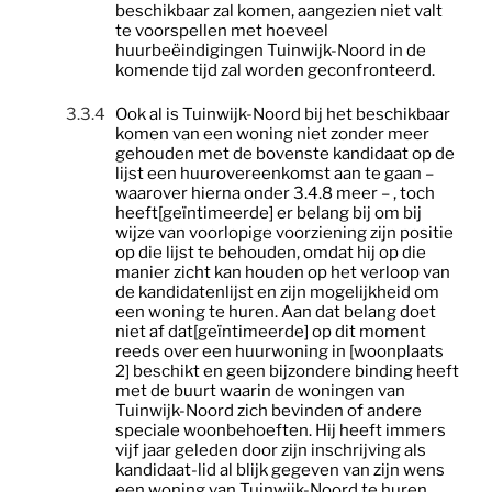
beschikbaar zal komen, aangezien niet valt
te voorspellen met hoeveel
huurbeëindigingen Tuinwijk-Noord in de
komende tijd zal worden geconfronteerd.
3.3.4
Ook al is Tuinwijk-Noord bij het beschikbaar
komen van een woning niet zonder meer
gehouden met de bovenste kandidaat op de
lijst een huurovereenkomst aan te gaan –
waarover hierna onder 3.4.8 meer – , toch
heeft[geïntimeerde] er belang bij om bij
wijze van voorlopige voorziening zijn positie
op die lijst te behouden, omdat hij op die
manier zicht kan houden op het verloop van
de kandidatenlijst en zijn mogelijkheid om
een woning te huren. Aan dat belang doet
niet af dat[geïntimeerde] op dit moment
reeds over een huurwoning in [woonplaats
2] beschikt en geen bijzondere binding heeft
met de buurt waarin de woningen van
Tuinwijk-Noord zich bevinden of andere
speciale woonbehoeften. Hij heeft immers
vijf jaar geleden door zijn inschrijving als
kandidaat-lid al blijk gegeven van zijn wens
een woning van Tuinwijk-Noord te huren.