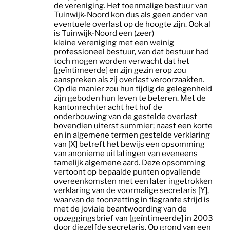
de
vereniging
. Het toenmalige bestuur van
Tuinwijk-Noord kon dus als geen ander van
eventuele overlast op de hoogte zijn. Ook al
is Tuinwijk-Noord een (zeer)
kleine
vereniging
met een weinig
professioneel bestuur, van dat bestuur had
toch mogen worden verwacht dat het
[geïntimeerde] en zijn gezin erop zou
aanspreken als zij overlast veroorzaakten.
Op die manier zou hun tijdig de gelegenheid
zijn geboden hun leven te beteren. Met de
kantonrechter acht het hof de
onderbouwing van de gestelde overlast
bovendien uiterst summier; naast een korte
en in algemene termen gestelde verklaring
van [X] betreft het bewijs een opsomming
van anonieme uitlatingen van eveneens
tamelijk algemene aard. Deze opsomming
vertoont op bepaalde punten opvallende
overeenkomsten met een later ingetrokken
verklaring van de voormalige secretaris [Y],
waarvan de toonzetting in flagrante strijd is
met de joviale beantwoording van de
opzeggingsbrief van [geïntimeerde] in 2003
door diezelfde secretaris. Op grond van een