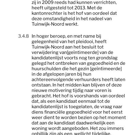
zij in 2009 reeds had kunnen verrichten,
heeft uitgesteld tot 2013. Met de
kantonrechter is het hof van oordeel dat
deze omstandigheid in het nadeel van
Tuinwijk-Noord werkt.
3.4.8
In hoger beroep, en met name bij
gelegenheid van het pleidooi, heeft
Tuinwijk-Noord aan het besluit tot
verwijdering van[geïntimeerde] van de
kandidatenlijst voorts nog ten grondslag
gelegd het ontbreken van gegoedheid en de
huurschulden die het gezin [geïntimeerde]
in de afgelopen jaren bij hun
achtereenvolgende verhuurders heeft laten
ontstaan. In het midden kan blijven of deze
nieuwe motivering tijdig naar voren is
gebracht. Het hof is voorshands van oordeel
dat, als een kandidaat eenmaal tot de
kandidatenlijst is toegelaten, de vraag naar
diens financiële gegoedheid voor het eerst
weer dient te worden bezien op het moment
dat aan de kandidaat daadwerkelijk een
woning wordt aangeboden. Het zou immers
onbillijk zijn als een, wellicht tijdelijke,