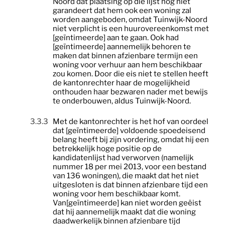
Noord dat plaatsing op die lijst nog niet
garandeert dat hem ook een woning zal
worden aangeboden, omdat Tuinwijk-Noord
niet verplicht is een huurovereenkomst met
[geïntimeerde] aan te gaan. Ook had
[geïntimeerde] aannemelijk behoren te
maken dat binnen afzienbare termijn een
woning voor verhuur aan hem beschikbaar
zou komen. Door die eis niet te stellen heeft
de kantonrechter haar de mogelijkheid
onthouden haar bezwaren nader met bewijs
te onderbouwen, aldus Tuinwijk-Noord.
3.3.3
Met de kantonrechter is het hof van oordeel
dat [geïntimeerde] voldoende spoedeisend
belang heeft bij zijn vordering, omdat hij een
betrekkelijk hoge positie op de
kandidatenlijst had verworven (namelijk
nummer 18 per mei 2013, voor een bestand
van 136 woningen), die maakt dat het niet
uitgesloten is dat binnen afzienbare tijd een
woning voor hem beschikbaar komt.
Van[geïntimeerde] kan niet worden geëist
dat hij aannemelijk maakt dat die woning
daadwerkelijk binnen afzienbare tijd