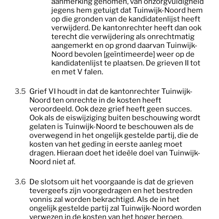
aanmerking genomen, van onzorgvuldigheid
jegens hem getuigt dat Tuinwijk-Noord hem
op die gronden van de kandidatenlijst heeft
verwijderd. De kantonrechter heeft dan ook
terecht die verwijdering als onrechtmatig
aangemerkt en op grond daarvan Tuinwijk-
Noord bevolen [geïntimeerde] weer op de
kandidatenlijst te plaatsen. De grieven II tot
en met V falen.
3.5
Grief VI
houdt in dat de kantonrechter Tuinwijk-
Noord ten onrechte in de kosten heeft
veroordeeld. Ook deze grief heeft geen succes.
Ook als de eiswijziging buiten beschouwing wordt
gelaten is Tuinwijk-Noord te beschouwen als de
overwegend in het ongelijk gestelde partij, die de
kosten van het geding in eerste aanleg moet
dragen. Hieraan doet het ideële doel van Tuinwijk-
Noord niet af.
3.6
De slotsom uit het voorgaande is dat de grieven
tevergeefs zijn voorgedragen en het bestreden
vonnis zal worden bekrachtigd. Als de in het
ongelijk gestelde partij zal Tuinwijk-Noord worden
verwezen in de kosten van het hoger beroep.