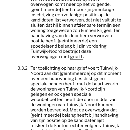
overwogen komt neer op het volgende.
[geïntimeerde] heeft door zijn jarenlange
inschrijving een zodanige positie op de
kandidatenlijst verworven, dat niet valt uit te
sluiten dat hij binnen afzienbare termijn een
woning toegewezen zou kunnen krijgen. Ter
handhaving van de door hem verworven
positie heeft [geïntimeerde] een
spoedeisend belang bij zijn vordering.
Tuinwijk-Noord bestrijdt deze
overwegingen met
grief I
.
3.3.2
Ter toelichting op haar grief voert Tuinwijk-
Noord aan dat [geïntimeerde] op dit moment
over een huurwoning beschikt, geen
speciale banden heeft met de buurt waarin
de woningen van Tuinwijk-Noord zijn
gelegen en ook geen speciale
woonbehoeften heeft die door middel van
de woningen van Tuinwijk-Noord kunnen
worden bevredigd. Met de overweging dat
[geïntimeerde] belang heeft bij handhaving
van zijn positie op de kandidatenlijst
miskent de kantonrechter volgens Tuinwijk-