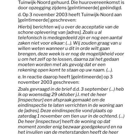
Tuinwijk-Noord gehuurd. Die huurovereenkomst is
door opzegging zijdens [geïntimeerde] geëindigd.
d. Op 3 november 2003 heeft Tuinwijk-Noord aan
[geïntimeerde] geschreven:
Hierbij berichten wij u over de acceptatie van de
schone oplevering van [adres]. Zoals u al
telefonisch is medegedeeld zijn er nog een aantal
zaken niet voor elkaar: (…). Wij zouden graag van u
willen weten wanneer u dit in orde wilt gaan
brengen, deze week is er nog de mogelijkheid voor
u om het zelf op te lossen, daarna zal het gedaan
moeten worden met als gevolg dat er een
rekening open komt te staan op uw naam. (…).
e. In reactie daarop heeft [geïntimeerde] op 3
november 2003 geschreven:
Zoals gevraagd in de brief d.d. 3 september (…) heb
ik op woensdag 29 oktober j.l. met de heer
[inspecteur] een afspraak gemaakt om de
eindinspectie te laten verrichten in de woning aan
de [adres]. Deze eindinspectie vond plaats op
zaterdag 1 november om tien uur in de ochtend. (…)
De heer [inspecteur] heeft de woning op dat
moment zonder enig bezwaar goedgekeurd en na
het invullen van de meterstanden heeft de heer