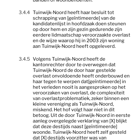
3.4.4
Tuinwijk-Noord heeft haar besluit tot
schrapping van [geïntimeerde] van de
kandidatenlijst in hoofdzaak doen steunen
op door hem en zijn gezin gedurende zijn
eerdere lidmaatschap veroorzaakte overlast
en de wijze waarop hij in 2003 zijn woning
aan Tuinwijk-Noord heeft opgeleverd.
3.4.5
Volgens Tuinwijk-Noord heeft de
kantonrechter door te overwegen dat
Tuinwijk-Noord de door haar gestelde
overlast onvoldoende heeft onderbouwd en
haar tegen te werpen dat[geïntimeerde] in
het verleden nooit is aangesproken op het
veroorzaken van overlast, de complexiteit
van overlastproblematiek, zeker binnen een
kleine
vereniging
als Tuinwijk-Noord,
miskend. Het hof volgt haar niet in dit
betoog. Uit de door Tuinwijk-Noord in eerste
aanleg overgelegde verklaring van [X] blijkt
dat deze destijds naast [geïntimeerde]
woonde. Tuinwijk-Noord heeft zelf gesteld
dat [X] destijds voorzitter was van