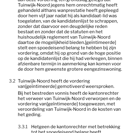
Tuinwijk-Noord jegens hem onrechtmatig heeft
gehandeld althans wanprestatie heeft gepleegd
door hem vijf jaar nadat hij als kandidaat-lid was
toegelaten, van de kandidatenlijst te schrappen,
zonder dat daarvoor een deugdelijke reden
bestaat en zonder dat de statuten en het
huishoudelijk reglement van Tuinwijk-Noord
daartoe de mogelijkheid bieden.[geïntimeerde]
stelt een spoedeisend belang te hebben bij zijn
vordering, omdat hij op grond van de hoge positie
op de kandidatenlijst die hij had verkregen, binnen
afzienbare termijn in aanmerking kan komen voor
de door hem gewenste grotere eengezinswoning.
3.2
Tuinwijk-Noord heeft de vordering
van[geïntimeerde] gemotiveerd weersproken.
Bij het bestreden vonnis heeft de kantonrechter
het verweer van Tuinwijk-Noord verworpen en de
vordering van[geïntimeerde] toegewezen, met
veroordeling van Tuinwijk-Noord in de kosten van
het geding.
3.3.1
Hetgeen de kantonrechter met betrekking
tot het spoedeisend belang heeft