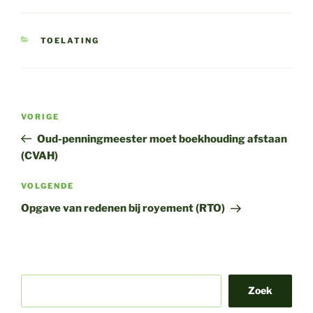
CATEGORIEËN
TOELATING
Bericht
Vorig
VORIGE
navigatie
bericht
Oud-penningmeester moet boekhouding afstaan
(CVAH)
Volgend
VOLGENDE
bericht
Opgave van redenen bij royement (RTO)
Zoek