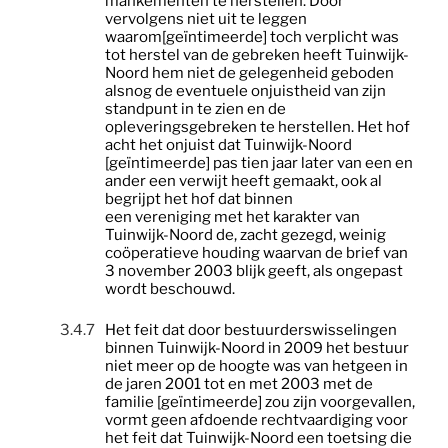
mankementen te herstellen. Door
vervolgens niet uit te leggen
waarom[geïntimeerde] toch verplicht was
tot herstel van de gebreken heeft Tuinwijk-
Noord hem niet de gelegenheid geboden
alsnog de eventuele onjuistheid van zijn
standpunt in te zien en de
opleveringsgebreken te herstellen. Het hof
acht het onjuist dat Tuinwijk-Noord
[geïntimeerde] pas tien jaar later van een en
ander een verwijt heeft gemaakt, ook al
begrijpt het hof dat binnen
een
vereniging
met het karakter van
Tuinwijk-Noord de, zacht gezegd, weinig
coöperatieve houding waarvan de brief van
3 november 2003 blijk geeft, als ongepast
wordt beschouwd.
3.4.7
Het feit dat door bestuurderswisselingen
binnen Tuinwijk-Noord in 2009 het bestuur
niet meer op de hoogte was van hetgeen in
de jaren 2001 tot en met 2003 met de
familie [geïntimeerde] zou zijn voorgevallen,
vormt geen afdoende rechtvaardiging voor
het feit dat Tuinwijk-Noord een toetsing die