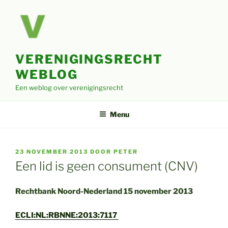
Ga
naar
de
inhoud
VERENIGINGSRECHT
WEBLOG
Een weblog over verenigingsrecht
Menu
GEPLAATST
23 NOVEMBER 2013
DOOR
PETER
OP
Een lid is geen consument (CNV)
Rechtbank Noord-Nederland 15 november 2013
ECLI:NL:RBNNE:2013:7117