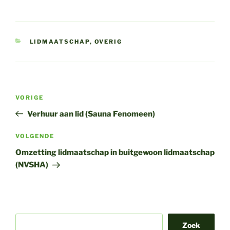
CATEGORIEËN
LIDMAATSCHAP
,
OVERIG
Bericht
Vorig
VORIGE
navigatie
bericht
Verhuur aan lid (Sauna Fenomeen)
Volgend
VOLGENDE
bericht
Omzetting lidmaatschap in buitgewoon lidmaatschap
(NVSHA)
Zoek