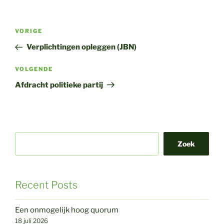
Bericht
Vorig
VORIGE
navigatie
bericht
Verplichtingen opleggen (JBN)
Volgend
VOLGENDE
bericht
Afdracht politieke partij
Zoek
Recent Posts
Een onmogelijk hoog quorum
18 juli 2026