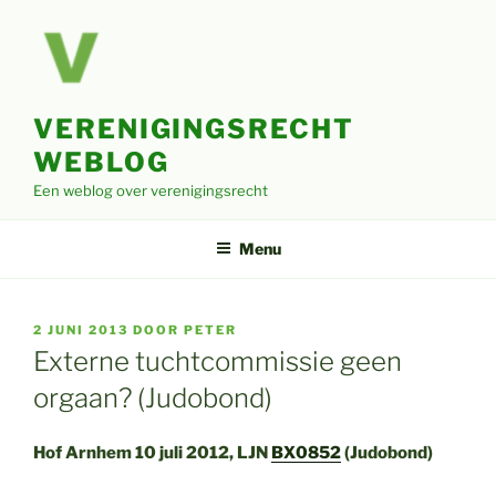
Ga
naar
de
inhoud
VERENIGINGSRECHT
WEBLOG
Een weblog over verenigingsrecht
Menu
GEPLAATST
2 JUNI 2013
DOOR
PETER
OP
Externe tuchtcommissie geen
orgaan? (Judobond)
Hof Arnhem 10 juli 2012, LJN
BX0852
(Judobond)