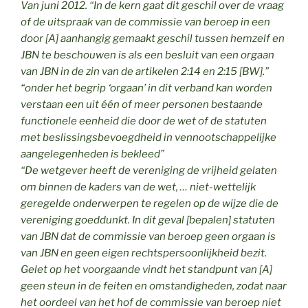
Van juni 2012. “
In de kern gaat dit geschil over de vraag
of de uitspraak van de commissie van beroep in een
door [A] aanhangig gemaakt geschil tussen hemzelf en
JBN te beschouwen is als een besluit van een orgaan
van JBN in de zin van de artikelen 2:14 en 2:15 [BW].”
“onder het begrip ‘orgaan’ in dit verband kan worden
verstaan een uit één of meer personen bestaande
functionele eenheid die door de wet of de statuten
met beslissingsbevoegdheid in vennootschappelijke
aangelegenheden is bekleed”
“De wetgever heeft de vereniging de vrijheid gelaten
om binnen de kaders van de wet, … niet-wettelijk
geregelde onderwerpen te regelen op de wijze die de
vereniging goeddunkt. In dit geval [bepalen] statuten
van JBN dat de commissie van beroep geen orgaan is
van JBN en geen eigen rechtspersoonlijkheid bezit.
Gelet op het voorgaande vindt het standpunt van [A]
geen steun in de feiten en omstandigheden, zodat naar
het oordeel van het hof de commissie van beroep niet