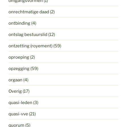
omgangsvormen
(1)
onrechtmatige daad
(2)
ontbinding
(4)
ontslag bestuurslid
(12)
ontzetting (royement)
(59)
oproeping
(2)
opzegging
(59)
orgaan
(4)
Overig
(17)
quasi-leden
(3)
quasi-vve
(21)
quorum
(5)