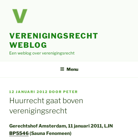
Ga
naar
de
inhoud
VERENIGINGSRECHT
WEBLOG
Een weblog over verenigingsrecht
Menu
GEPLAATST
12 JANUARI 2012
DOOR
PETER
OP
Huurrecht gaat boven
verenigingsrecht
Gerechtshof Amsterdam, 11 januari 2011, LJN
BP5546
(Sauna Fenomeen)