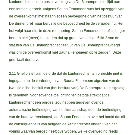
kantonrechter dat de besluitvorming van De Binnenpret niet lijdt aan
een formeel gebrek. Volgens Sauna Fenomeen was het opzeggen van
de overeenkomst met haar niet een bevoegdheid van het bestuur van
De Binnenpret maar berustte die bevoegdheid bij de vergadering. Het
hof volgt haar niet in deze redenering. Sauna Fenomeen heeft in hoger
beroep niet (meer) bestreden dat op grond van artikel 5 lid 2 van de
statuten van De Binnenpret het bestuur van De Binnenpret bevoegd
was om de overeenkomst met Sauna Fenomeen op te zeggen. Deze
grief faalt derhalve.
2.11 Grief 5 stelt aan de orde dat de kantonrechter ten onrechte niet is
ingegaan op de vorderingen van Sauna Fenomeen afgezien van de
kwestie of het besluit van (het bestuur van) De Binnenpret rechtsgeldig
is genomen. Voor zover de toelichting ten betoge strekt dat de
kantonrechter geen oordeel zou hebben gegeven over de
automatische beëindiging van het lidmaatschap door de beëindiging
van de huurovereenkomst, ziet Sauna Fenomeen over het hoofd dat dit
de consequentie is van hetgeen de kantonrechter onder 6 van het
vonnis waarvan beroep heeft overwogen, welke overweging reeds