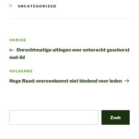
CATEGORIEËN
UNCATEGORIZED
Bericht
Vorig
VORIGE
navigatie
bericht
Onrechtmatige uitingen over onterecht geschorst
oud-lid
Volgend
VOLGENDE
bericht
Hoge Raad: overeenkomst niet bindend voor leden
Zoek