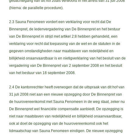
gedachtegang van dit hof zoals verwoord in het arrest van 31 juli 2008
(hierna: de parallelle procedure).
2.3 Sauna Fenomeen vordert een verklaring voor recht dat De
Binnenpret, de ledenvergadering van De Binnenpret en het bestuur
van De Binnenpret in strijd met artikel 2:8 hebben gehandeld, een
verklaring voor recht dat toepassing van de wet en de statuten in de
gegeven omstandigheden naar maatstaven van redelijkheid en
billijkheid onaanvaardbaar is en nietigverklaring van het besluit van de
vergadering van De Binnenpret van 2 september 2008 en het besluit
van het bestuur van 18 september 2008.
2.4 De kantonrechter heeft overwogen dat de uitspraak van dit hof van
31 juli 2008 niet aan een nieuwe opzegging door De Binnenpret van
de huurovereenkomst met Sauna Fenomeen in de weg staat, zeker nu
De Binnenpret wel financiële compensatie aanbiedt. De opzegging is
niet naar maatstaven van redelijkheid en billijkheid onaanvaardbaar,
ook al doet de opzegging van de huurovereenkomst ook het
lidmaatschap van Sauna Fenomeen eindigen. De nieuwe opzegging