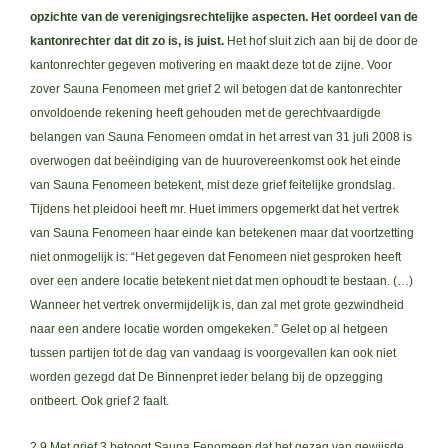
opzichte van de verenigingsrechtelijke aspecten. Het oordeel van de
kantonrechter dat dit zo is, is juist.
Het hof sluit zich aan bij de door de
kantonrechter gegeven motivering en maakt deze tot de zijne. Voor
zover Sauna Fenomeen met grief 2 wil betogen dat de kantonrechter
onvoldoende rekening heeft gehouden met de gerechtvaardigde
belangen van Sauna Fenomeen omdat in het arrest van 31 juli 2008 is
overwogen dat beëindiging van de huurovereenkomst ook het einde
van Sauna Fenomeen betekent, mist deze grief feitelijke grondslag.
Tijdens het pleidooi heeft mr. Huet immers opgemerkt dat het vertrek
van Sauna Fenomeen haar einde kan betekenen maar dat voortzetting
niet onmogelijk is: “Het gegeven dat Fenomeen niet gesproken heeft
over een andere locatie betekent niet dat men ophoudt te bestaan. (…)
Wanneer het vertrek onvermijdelijk is, dan zal met grote gezwindheid
naar een andere locatie worden omgekeken.” Gelet op al hetgeen
tussen partijen tot de dag van vandaag is voorgevallen kan ook niet
worden gezegd dat De Binnenpret ieder belang bij de opzegging
ontbeert. Ook grief 2 faalt.
2.9 Met grief 3 betoogt Sauna Fenomeen dat het gezag van gewijsde