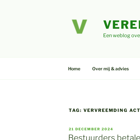
Ga
naar
de
VERE
inhoud
Een weblog ove
Home
Over mij & advies
TAG:
VERVREEMDING ACT
GEPLAATST
21 DECEMBER 2024
OP
Bestuurders betale