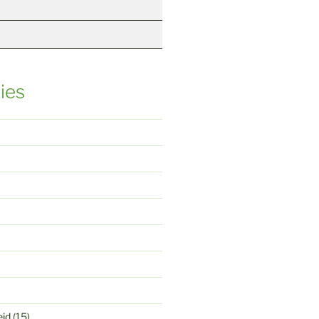
ies
eid
(15)