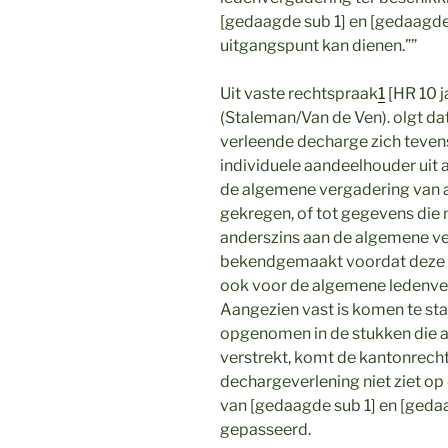
[gedaagde sub 1] en [gedaagde s
uitgangspunt kan dienen.””
Uit vaste rechtspraak
1
[HR 10 
(Staleman/Van de Ven). olgt da
verleende decharge zich tevens
individuele aandeelhouder uit 
de algemene vergadering van 
gekregen, of tot gegevens die ni
anderszins aan de algemene ve
bekendgemaakt voordat deze de
ook voor de algemene ledenver
Aangezien vast is komen te staa
opgenomen in de stukken die a
verstrekt, komt de kantonrecht
dechargeverlening niet ziet op
van [gedaagde sub 1] en [geda
gepasseerd.