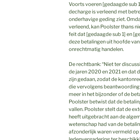
Voorts voeren [gedaagde sub 1
decharge is verleend met betr
onderhavige geding ziet. Omda
verleend, kan Poolster thans n
feit dat [gedaagde sub 1] en [g
deze betalingen uit hoofde van
onrechtmatig handelen.
De rechtbank: “Niet ter discuss
de jaren 2020 en 2021 en dat de
zijn gedaan, zodat de kantonre
die vervolgens beantwoording 
meer in het bijzonder of de bet
Poolster betwist dat de betali
vallen. Poolster stelt dat de e
heeft uitgebracht aan de alge
wetenschap had van de betalin
afzonderlijk waren vermeld op
ledenvergadering ter beschikkin