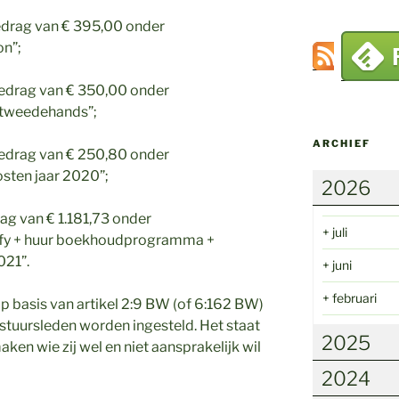
drag van € 395,00 onder
on”
;
edrag van € 350,00 onder
 tweedehands”
;
ARCHIEF
edrag van € 250,80 onder
osten jaar 2020”
;
2026
ag van € 1.181,73 onder
+
juli
tify + huur boekhoudprogramma +
2021”
.
+
juni
+
februari
p basis van artikel 2:9 BW (of 6:162 BW)
stuursleden worden ingesteld. Het staat
2025
aken wie zij wel en niet aansprakelijk wil
2024