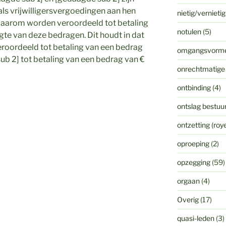
ls vrijwilligersvergoedingen aan hen
nietig/vernieti
 daarom worden veroordeeld tot betaling
notulen
(5)
te van deze bedragen. Dit houdt in dat
eroordeeld tot betaling van een bedrag
omgangsvorm
b 2] tot betaling van een bedrag van €
onrechtmatige
ontbinding
(4)
ontslag bestuur
ontzetting (ro
oproeping
(2)
opzegging
(59)
orgaan
(4)
Overig
(17)
quasi-leden
(3)