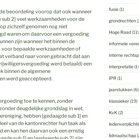
fusie
(1)
ij de beoordeling voorop dat ook wanneer
e sub 2] veel werkzaamheden voor de
grondrechten
(
t op zichzelf genomen nog niet
Hoge Raad
(11)
tigd waren om daarvoor een vergoeding
unnen zijn wanneer het binnen de
informele vere
om voor bepaalde werkzaamheden of
interne rechts
 dat verband naar voren gebracht dat aan
vrijwilligersvergoeding werd betaald) een
interpretatie
(1
ook binnen de algemene
IPR
(1)
en werd geaccepteerd.
jaarstukken
(6)
vergoeding toe te kennen, zonder
klassieker
(19)
zonder deugdelijke grondslag in wet,
KvK
(2)
vereniging, hebben [gedaagde sub 1] en
eel van de kantonrechter hun taak als
ledenverplicht
d en kan hen daarvan ook een ernstig
lidmaatschap
(
gde sub 1] en [gedaagde sub 2] zijn