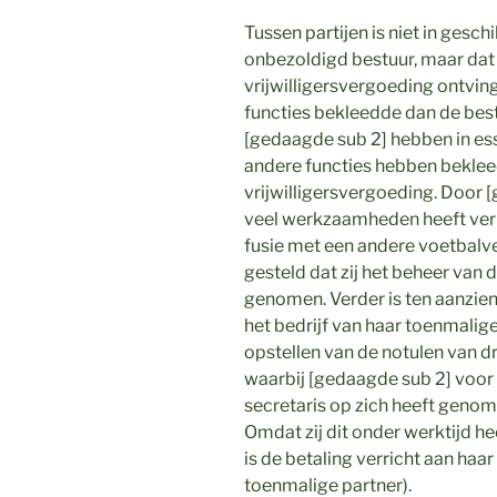
Tussen partijen is niet in gesch
onbezoldigd bestuur, maar dat
vrijwilligersvergoeding ontvi
functies bekleedde dan de best
[gedaagde sub 2] hebben in ess
andere functies hebben bekle
vrijwilligersvergoeding. Door [
veel werkzaamheden heeft ver
fusie met een andere voetbalve
gesteld dat zij het beheer van 
genomen. Verder is ten aanzien
het bedrijf van haar toenmalig
opstellen van de notulen van 
waarbij [gedaagde sub 2] voor
secretaris op zich heeft genom
Omdat zij dit onder werktijd hee
is de betaling verricht aan haa
toenmalige partner).