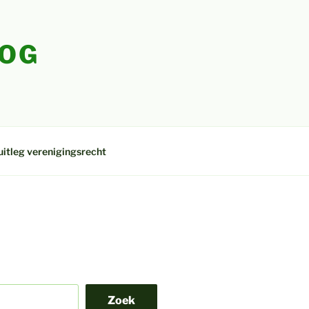
LOG
uitleg verenigingsrecht
Zoek