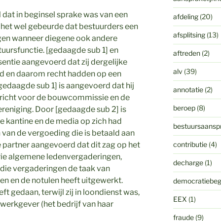
il dat in beginsel sprake was van een
afdeling
(20)
 het wel gebeurde dat bestuurders een
afsplitsing
(13)
ngen wanneer diegene ook andere
uursfunctie. [gedaagde sub 1] en
aftreden
(2)
entie aangevoerd dat zij dergelijke
alv
(39)
ed en daarom recht hadden op een
gedaagde sub 1] is aangevoerd dat hij
annotatie
(2)
richt voor de bouwcommissie en de
beroep
(8)
reniging. Door [gedaagde sub 2] is
de kantine en de media op zich had
bestuursaanspr
 van de vergoeding die is betaald aan
e partner aangevoerd dat dit zag op het
contributie
(4)
drie algemene ledenvergaderingen,
decharge
(1)
 die vergaderingen de taak van
en en de notulen heeft uitgewerkt.
democratiebeg
ft gedaan, terwijl zij in loondienst was,
EEX
(1)
r werkgever (het bedrijf van haar
fraude
(9)