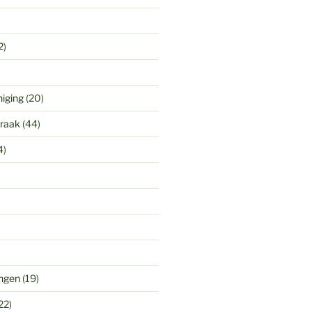
2)
niging
(20)
praak
(44)
4)
ingen
(19)
22)