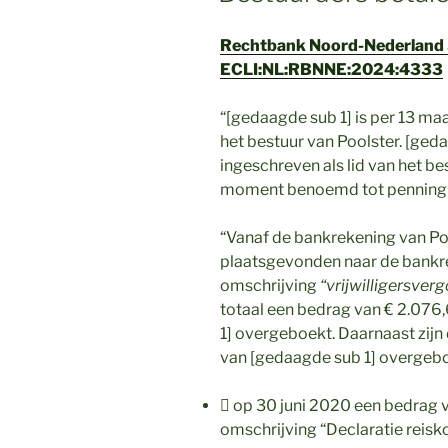
Rechtbank Noord-Nederland
ECLI:NL:RBNNE:2024:4333
“[gedaagde sub 1] is per 13 ma
het bestuur van Poolster. [ged
ingeschreven als lid van het bes
moment benoemd tot penning
“Vanaf de bankrekening van P
plaatsgevonden naar de bankre
omschrijving
“vrijwilligersver
totaal een bedrag van € 2.076
1] overgeboekt. Daarnaast zij
van [gedaagde sub 1] overgebo
 op 30 juni 2020 een bedrag 
omschrijving
“Declaratie reis