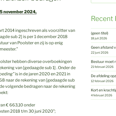
 5 november 2024,
Recent 
art 2014 ingeschreven als voorzitter van
(geen titel)
aagde sub 2] is per 1 december 2018
18 juli 2026
tuur van Poolster en zij is op enig
Geen afstand v
meester.”
22 juni 2026
oolster hebben diverse overboekingen
Bestuur moet r
21 februari 2026
kening van [gedaagde sub 1] . Onder de
goeding”
is in de jaren 2020 en 2021 in
De afdeling opz
,68 naar de rekening van [gedaagde sub
12 februari 2026
n de volgende bedragen naar de rekening
Kort en krachti
ekt:
4 februari 2026
van € 663,10 onder
kosten 2018 t/m 30 juni 2020”
;