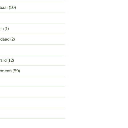
gbaar
(10)
en
(1)
 daad
(2)
slid
(12)
yement)
(59)