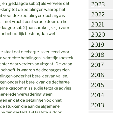
] en [gedaagde sub 2] als verweer dat
2023
ekking tot de betalingen waarop het
2022
t voor deze betalingen decharge is
iet met vrucht een beroep doen op het
2021
edaagde sub 2] aansprakelijk zijn voor
 onbehoorlijk bestuur, dan wel
2020
2019
ie staat dat decharge is verleend voor
2018
 verrichte betalingen in dat tijdsbestek
chter daar verder van uitgaat.
De vraag
2017
behoeft, is waarop de decharges zien,
2016
alingen onder het bereik ervan vallen.
ngen onder het bereik van de decharge
2015
xterne kascommissie, die terzake advies
mene ledenvergadering, geen
2014
gen en dat de betalingen ook niet
2013
 de stukken die aan de algemene
g zijn gesteld. Dit laatste is door