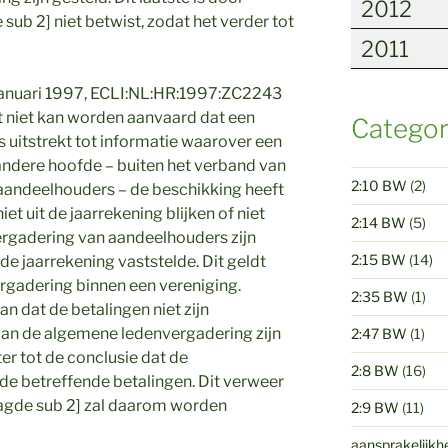
2012
ub 2] niet betwist, zodat het verder tot
2011
januari 1997, ECLI:NL:HR:1997:ZC2243
t niet kan worden aanvaard dat een
Categor
 uitstrekt tot informatie waarover een
andere hoofde – buiten het verband van
2:10 BW
(2)
aandeelhouders – de beschikking heeft
et uit de jaarrekening blijken of niet
2:14 BW
(5)
rgadering van aandeelhouders zijn
2:15 BW
(14)
 jaarrekening vaststelde. Dit geldt
gadering binnen een vereniging.
2:35 BW
(1)
n dat de betalingen niet zijn
an de algemene ledenvergadering zijn
2:47 BW
(1)
er tot de conclusie dat de
2:8 BW
(16)
 de betreffende betalingen. Dit verweer
agde sub 2] zal daarom worden
2:9 BW
(11)
aansprakelijkh