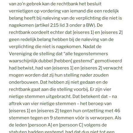
van zo’n gebrek kan de rechtbank het besluit
vernietigen op vordering van iemand die een redelijk
belang heeft bij naleving van de verplichting die niet is
nagekomen (artikel 2:15 lid 3 onder a BW). De
rechtbank oordeelt echter dat [eiseres 1] en [eiseres 2]
geen redelijk belang hebben bij de naleving van de
verplichting die niet is nagekomen. Nadat de
Vereniging de stelling dat “alle tegenstemmers
waarschijnlijk dubbel [hebben] gestemd” gemotiveerd
had betwist, had van [eiseres 1] en [eiseres 2] verwacht
mogen worden dat zij hun stelling nader zouden
onderbouwen. Dat hebben zij niet gedaan en de
rechtbank gaat aan die stelling voorbij. Er zijn vier
nietige stemmen uitgebracht. Dat betekent dat – na
aftrek van vier nietige stemmen – het beroep van
[eiseres 1] en [eiseres 2] tegen hun ontzetting met 46
stemmen tegen en 9 stemmen vóór is verworpen. Als
de leden [persoon A] en [persoon C] volgens de
statuten hadden gestemd, had dat dus niet tot een