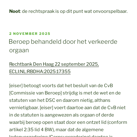
Noot
: de rechtspraak is o
p dit punt wat onvoorspelbaar.
GEPLAATST
2 NOVEMBER 2025
OP
Beroep behandeld door het verkeerde
orgaan
Rechtbank Den Haag 22 september 2025,
ECLI:NL:RBDHA:2025:17355
[eiser] betoogt voorts dat het besluit van de CvB
[Commissie van Beroep] strijdig is met de wet en de
statuten van het DSC en daarom nietig, althans
vernietigbaar. [eiser] voert daartoe aan dat de CvB niet
in de statuten is aangewezen als orgaan of derde
waarbij beroep open staat door een ontzet lid (conform
artikel 2:35 lid 4 BW), maar dat de algemene