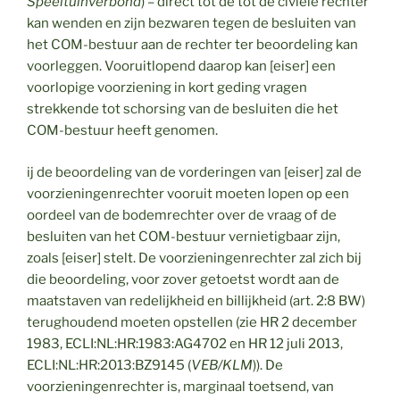
Speeltuinverbond
) – direct tot de tot de civiele rechter
kan wenden en zijn bezwaren tegen de besluiten van
het COM-bestuur aan de rechter ter beoordeling kan
voorleggen. Vooruitlopend daarop kan [eiser] een
voorlopige voorziening in kort geding vragen
strekkende tot schorsing van de besluiten die het
COM-bestuur heeft genomen.
ij de beoordeling van de vorderingen van [eiser] zal de
voorzieningenrechter vooruit moeten lopen op een
oordeel van de bodemrechter over de vraag of de
besluiten van het COM-bestuur vernietigbaar zijn,
zoals [eiser] stelt. De voorzieningenrechter zal zich bij
die beoordeling, voor zover getoetst wordt aan de
maatstaven van redelijkheid en billijkheid (art. 2:8 BW)
terughoudend moeten opstellen (zie HR 2 december
1983, ECLI:NL:HR:1983:AG4702 en HR 12 juli 2013,
ECLI:NL:HR:2013:BZ9145 (
VEB/KLM
)). De
voorzieningenrechter is, marginaal toetsend, van