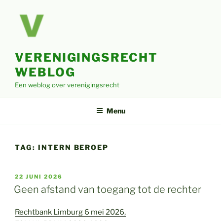
Ga
naar
de
inhoud
VERENIGINGSRECHT
WEBLOG
Een weblog over verenigingsrecht
Menu
TAG:
INTERN BEROEP
GEPLAATST
22 JUNI 2026
OP
Geen afstand van toegang tot de rechter
Rechtbank Limburg 6 mei 2026,