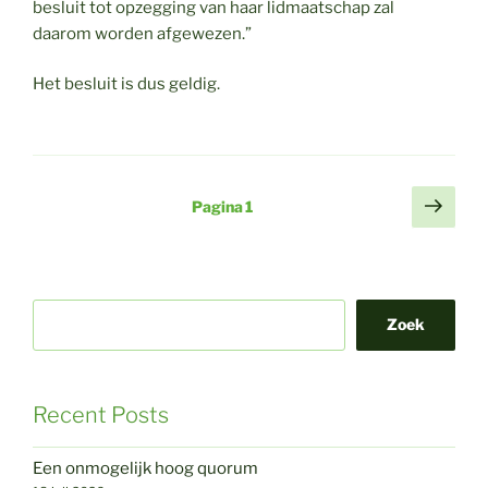
besluit tot opzegging van haar lidmaatschap zal
daarom worden afgewezen.”
Het besluit is dus geldig.
Berichten
Volg
Pagina
1
pagi
paginering
Zoek
Recent Posts
Een onmogelijk hoog quorum