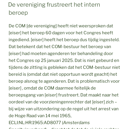
OP
De vereniging frustreert het intern
beroep
De COM [de vereniging] heeft niet weersproken dat
[eiser] het beroep 60 dagen voor het Congres heeft
ingediend. [eiser] heeft het beroep dus tijdig ingesteld.
Dat betekent dat het COM-bestuur het beroep van
[eiser] had moeten agenderen ter behandeling door
het Congres op 25 januari 2025. Dat is niet gebeurd en
tijdens de zitting is gebleken dat het COM-bestuur niet
bereid is (omdat dat niet opportuun wordt geacht) het
beroep alsnog te agenderen. Dat is problematisch voor
[eiser] , omdat de COM daarmee feitelijk de
beroepsgang van [eiser] frustreert. Dat maakt naar het
oordeel van de voorzieningenrechter dat [eiser] zich –
bij wijze van uitzondering op de regel uit het arrest van
de Hoge Raad van 14 mei 1965,
ECLI:NL:HR:1965:AD8077 (
Amsterdams