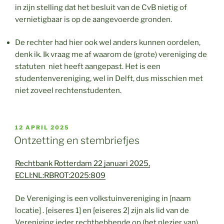
in zijn stelling dat het besluit van de CvB nietig of
vernietigbaar is op de aangevoerde gronden.
De rechter had hier ook wel anders kunnen oordelen,
denk ik. Ik vraag me af waarom de (grote) vereniging de
statuten niet heeft aangepast. Het is een
studentenvereniging, wel in Delft, dus misschien met
niet zoveel rechtenstudenten.
GEPLAATST
12 APRIL 2025
OP
Ontzetting en stembriefjes
Rechtbank Rotterdam 22 januari 2025,
ECLI:NL:RBROT:2025:809
De Vereniging is een volkstuinvereniging in [naam
locatie] . [eiseres 1] en [eiseres 2] zijn als lid van de
Vereniging ieder rechthebbende op (het plezier van)