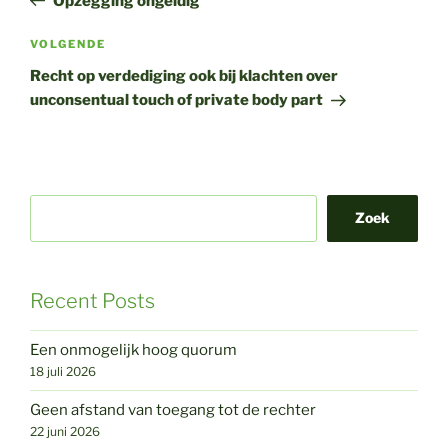
Opzegging ongeldig
Volgend
VOLGENDE
bericht
Recht op verdediging ook bij klachten over
unconsentual touch of private body part
Zoek
Recent Posts
Een onmogelijk hoog quorum
18 juli 2026
Geen afstand van toegang tot de rechter
22 juni 2026