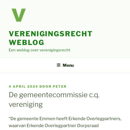
Ga
naar
de
inhoud
VERENIGINGSRECHT
WEBLOG
Een weblog over verenigingsrecht
Menu
GEPLAATST
4 APRIL 2024
DOOR
PETER
OP
De gemeentecommissie c.q.
vereniging
“De gemeente Emmen heeft Erkende Overlegpartners,
waarvan Erkende Overlegpartner Dorpsraad