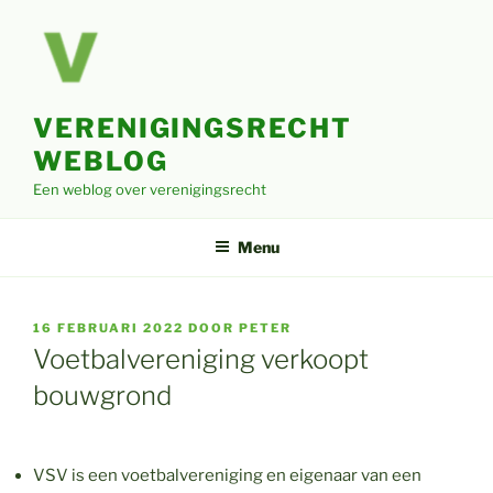
Ga
naar
de
inhoud
VERENIGINGSRECHT
WEBLOG
Een weblog over verenigingsrecht
Menu
GEPLAATST
16 FEBRUARI 2022
DOOR
PETER
OP
Voetbalvereniging verkoopt
bouwgrond
VSV is een voetbalvereniging en eigenaar van een