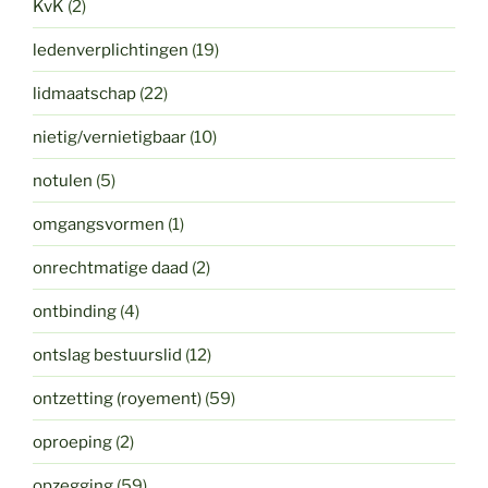
KvK
(2)
ledenverplichtingen
(19)
lidmaatschap
(22)
nietig/vernietigbaar
(10)
notulen
(5)
omgangsvormen
(1)
onrechtmatige daad
(2)
ontbinding
(4)
ontslag bestuurslid
(12)
ontzetting (royement)
(59)
oproeping
(2)
opzegging
(59)