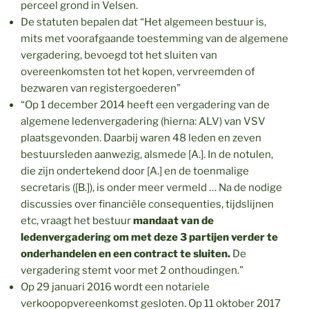
perceel grond in Velsen.
De statuten bepalen dat “Het algemeen bestuur is,
mits met voorafgaande toestemming van de algemene
vergadering, bevoegd tot het sluiten van
overeenkomsten tot het kopen, vervreemden of
bezwaren van registergoederen”
“Op 1 december 2014 heeft een vergadering van de
algemene ledenvergadering (hierna: ALV) van VSV
plaatsgevonden. Daarbij waren 48 leden en zeven
bestuursleden aanwezig, alsmede [A.]. In de notulen,
die zijn ondertekend door [A.] en de toenmalige
secretaris ([B.]), is onder meer vermeld … Na de nodige
discussies over financiële consequenties, tijdslijnen
etc, vraagt het bestuur
mandaat van de
ledenvergadering om met deze 3 partijen verder te
onderhandelen en een contract te sluiten.
De
vergadering stemt voor met 2 onthoudingen.”
Op 29 januari 2016 wordt een notariele
verkoopopvereenkomst gesloten. Op 11 oktober 2017