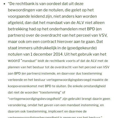
“De rechtbank is van oordeel dat uit deze
bewoordingen van de notulen, die gelet op het
voorgaande leidend zijn, niet anders kan worden
afgeleid, dan dat het mandaat van de ALV niet alleen
betrekking had op het onderhandelen met BPD (en
partners) over de overdracht van het perceel van VSV,
maar ook om een contract hierover aan te gaan. Dat
staat immers uitdrukkelijk in de (goedgekeurde)
notulen van 1 december 2014. Uit het gebruik van het
woord “
mandaat
” leidt de rechtbank voorts af dat de ALV met de
plannen van het bestuur tot de overdracht van het perceel van VSV
aan BPD (en partners) instemde, en daarvoor dus toestemming
verleende en het bestuur vertegenwoordigingsbevoegd maakte de
koopovereenkomst met BPD te sluiten. De enkele omstandigheid
dat niet de woorden “
toestemming
” of
“
vertegenwoordigingsbevoegdheid
” zijn gebruikt brengt daarin geen
verandering, omdat het geven van een mandaat instemming, en
daarom ook toestemming, impliceert en daarmee de
vertegenwoordigingsbevoegdheid is gegeven aan het bestuur.”