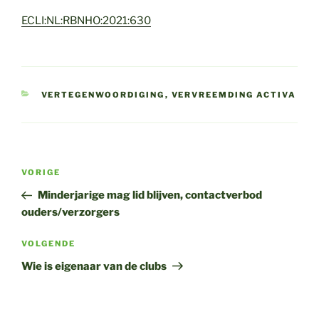
ECLI:NL:RBNHO:2021:630
CATEGORIEËN
VERTEGENWOORDIGING
,
VERVREEMDING ACTIVA
Bericht
Vorig
VORIGE
navigatie
bericht
Minderjarige mag lid blijven, contactverbod
ouders/verzorgers
Volgend
VOLGENDE
bericht
Wie is eigenaar van de clubs