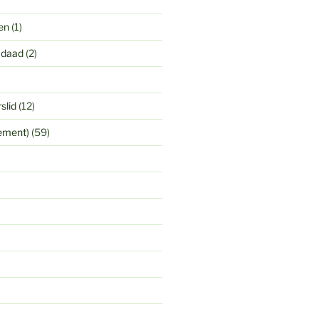
en
(1)
 daad
(2)
slid
(12)
yement)
(59)