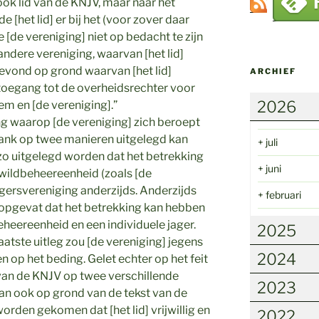
 ook lid van de KNJV, maar naar het
 [het lid] er bij het (voor zover daar
 [de vereniging] niet op bedacht te zijn
 andere vereniging, waarvan [het lid]
evond op grond waarvan [het lid]
ARCHIEF
 toegang tot de overheidsrechter voor
2026
em en [de vereniging].”
g waarop [de vereniging] zich beroept
bank op twee manieren uitgelegd kan
+
juli
zo uitgelegd worden dat het betrekking
+
juni
 wildbeheereenheid (zoals [de
agersvereniging anderzijds. Anderzijds
+
februari
opgevat dat het betrekking kan hebben
eheereenheid en een individuele jager.
2025
aatste uitleg zou [de vereniging] jegens
2024
n op het beding. Gelet echter op het feit
 van de KNJV op twee verschillende
2023
an ook op grond van de tekst van de
worden gekomen dat [het lid] vrijwillig en
2022