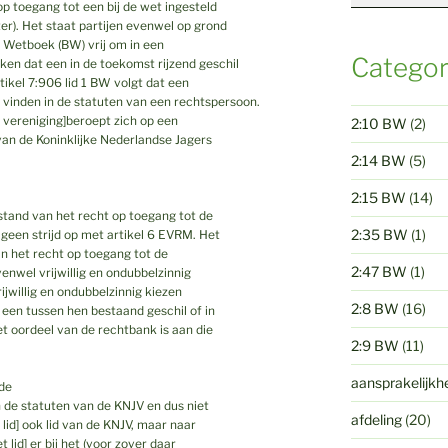
op toegang tot een bij de wet ingesteld
er). Het staat partijen evenwel op grond
jk Wetboek (BW) vrij om in een
Categor
en dat een in de toekomst rijzend geschil
tikel 7:906 lid 1 BW volgt dat een
 vinden in de statuten van een rechtspersoon.
de vereniging]beroept zich op een
2:10 BW
(2)
van de Koninklijke Nederlandse Jagers
2:14 BW
(5)
2:15 BW
(14)
stand van het recht op toegang tot de
2:35 BW
(1)
 geen strijd op met artikel 6 EVRM. Het
an het recht op toegang tot de
2:47 BW
(1)
nwel vrijwillig en ondubbelzinnig
rijwillig en ondubbelzinnig kiezen
2:8 BW
(16)
 een tussen hen bestaand geschil of in
et oordeel van de rechtbank is aan die
2:9 BW
(11)
aansprakelijkh
[de
n de statuten van de KNJV en dus niet
afdeling
(20)
 lid] ook lid van de KNJV, maar naar
lid] er bij het (voor zover daar