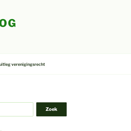
LOG
uitleg verenigingsrecht
Zoek