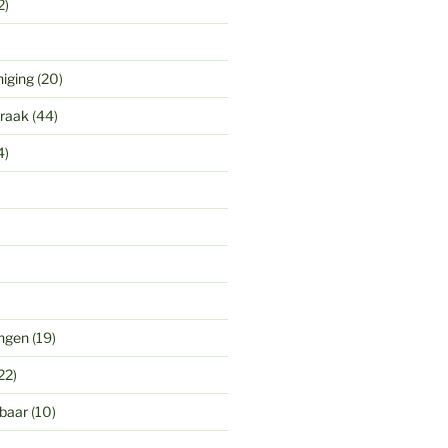
2)
niging
(20)
praak
(44)
4)
ingen
(19)
22)
gbaar
(10)