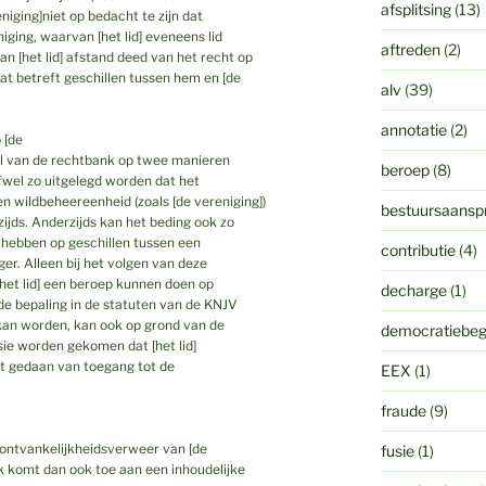
afsplitsing
(13)
niging]niet op bedacht te zijn dat
iging, waarvan [het lid] eveneens lid
aftreden
(2)
 [het lid] afstand deed van het recht op
t betreft geschillen tussen hem en [de
alv
(39)
annotatie
(2)
 [de
el van de rechtbank op twee manieren
beroep
(8)
fwel zo uitgelegd worden dat het
n wildbeheereenheid (zoals [de vereniging])
bestuursaanspr
ijds. Anderzijds kan het beding ook zo
hebben op geschillen tussen een
contributie
(4)
er. Alleen bij het volgen van deze
 [het lid] een beroep kunnen doen op
decharge
(1)
 de bepaling in de statuten van de KNJV
 kan worden, kan ook op grond van de
democratiebeg
sie worden gekomen dat [het lid]
eft gedaan van toegang tot de
EEX
(1)
fraude
(9)
-ontvankelijkheidsverweer van [de
fusie
(1)
k komt dan ook toe aan een inhoudelijke