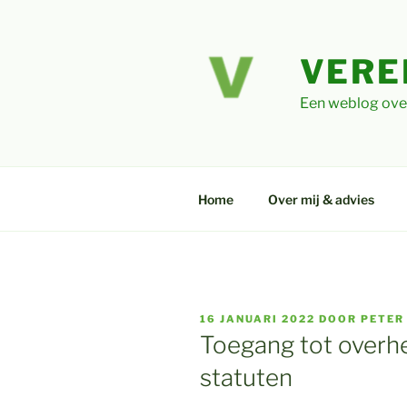
Ga
naar
de
VERE
inhoud
Een weblog ove
Home
Over mij & advies
GEPLAATST
16 JANUARI 2022
DOOR
PETER
OP
Toegang tot overhei
statuten