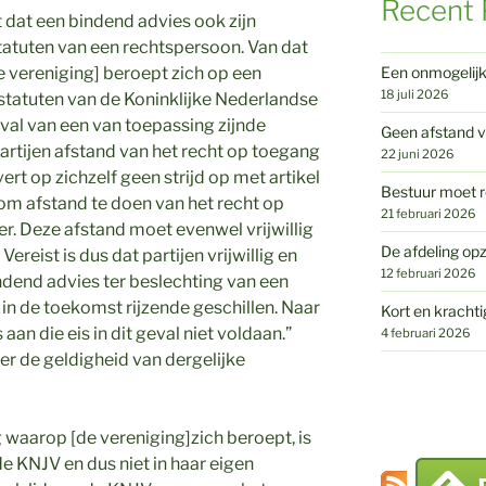
Recent 
gt dat een bindend advies ook zijn
tatuten van een rechtspersoon. Van dat
Een onmogelij
[de vereniging] beroept zich op een
18 juli 2026
statuten van de Koninklijke Nederlandse
eval van een van toepassing zijnde
Geen afstand v
rtijen afstand van het recht op toegang
22 juni 2026
ert op zichzelf geen strijd op met artikel
Bestuur moet r
 om afstand te doen van het recht op
21 februari 2026
r. Deze afstand moet evenwel vrijwillig
De afdeling opz
reist is dus dat partijen vrijwillig en
12 februari 2026
dend advies ter beslechting van een
 in de toekomst rijzende geschillen. Naar
Kort en krachti
aan die eis in dit geval niet voldaan.”
4 februari 2026
ver de geldigheid van dergelijke
g waarop [de vereniging]zich beroept, is
e KNJV en dus niet in haar eigen