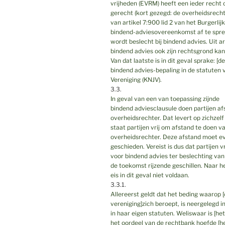
vrijheden (EVRM) heeft een ieder recht 
gerecht (kort gezegd: de overheidsrecht
van artikel 7:900 lid 2 van het Burgerli
bindend-adviesovereenkomst af te sprek
wordt beslecht bij bindend advies. Uit ar
bindend advies ook zijn rechtsgrond kan
Van dat laatste is in dit geval sprake: [
bindend advies-bepaling in de statuten 
Vereniging (KNJV).
3.3.
In geval van een van toepassing zijnde
bindend adviesclausule doen partijen af
overheidsrechter. Dat levert op zichzelf
staat partijen vrij om afstand te doen v
overheidsrechter. Deze afstand moet eve
geschieden. Vereist is dus dat partijen v
voor bindend advies ter beslechting van
de toekomst rijzende geschillen. Naar h
eis in dit geval niet voldaan.
3.3.1.
Allereerst geldt dat het beding waarop 
vereniging]zich beroept, is neergelegd i
in haar eigen statuten. Weliswaar is [het
het oordeel van de rechtbank hoefde [het 