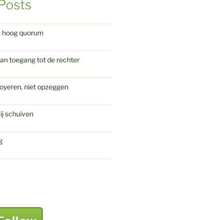
Posts
k hoog quorum
an toegang tot de rechter
oyeren, niet opzeggen
ij schuiven
g