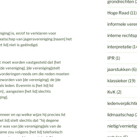
grondrechten
(
Hoge Raad
(11)
informele vere
niging] is, en/of te verklaren voor
interne rechts
maatschap van jagersvereniging [naam] het
 lid] niet is geëindigd.
interpretatie
(1
IPR
(1)
rst moet worden vastgesteld dat [het
de vereniging]. [de vereniging]stelt
jaarstukken
(6)
de vorderingen reeds om die reden moeten
geworden van [de vereniging]; de [de
klassieker
(19)
s leden. Evenmin is [het lid] lid
 , aangezien [het lid] slechts
KvK
(2)
ing].
ledenverplicht
lidmaatschap
(
eer en op welke wijze hij precies lid
t lid] stelt slechts dat “hij degene
nietig/vernieti
er was van [de vereniging]als van de
ne zou volgens [het lid] telefonisch