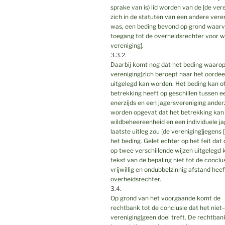
sprake van is) lid worden van de [de vere
zich in de statuten van een andere veren
was, een beding bevond op grond waarvan
toegang tot de overheidsrechter voor wa
vereniging].
3.3.2.
Daarbij komt nog dat het beding waarop
vereniging]zich beroept naar het oorde
uitgelegd kan worden. Het beding kan o
betrekking heeft op geschillen tussen ee
enerzijds en een jagersvereniging anderz
worden opgevat dat het betrekking kan 
wildbeheereenheid en een individuele jag
laatste uitleg zou [de vereniging]jegens
het beding. Gelet echter op het feit dat
op twee verschillende wijzen uitgelegd
tekst van de bepaling niet tot de conclu
vrijwillig en ondubbelzinnig afstand he
overheidsrechter.
3.4.
Op grond van het voorgaande komt de
rechtbank tot de conclusie dat het niet
vereniging]geen doel treft. De rechtban