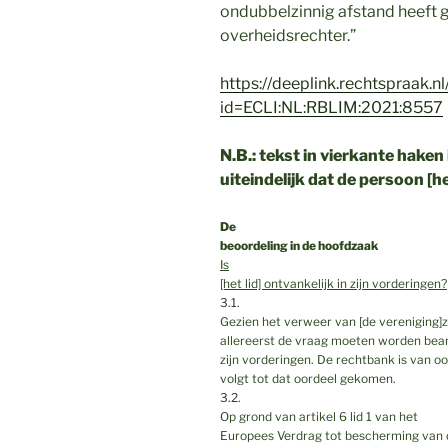
ondubbelzinnig afstand heeft 
overheidsrechter.”
https://deeplink.rechtspraak.nl
id=ECLI:NL:RBLIM:2021:8557
N.B.: tekst in vierkante haken 
uiteindelijk dat de persoon [he
De
beoordeling in de hoofdzaak
Is
[het lid] ontvankelijk in zijn vorderingen?
3.1.
Gezien het verweer van [de vereniging]z
allereerst de vraag moeten worden beantw
zijn vorderingen. De rechtbank is van oor
volgt tot dat oordeel gekomen.
3.2.
Op grond van artikel 6 lid 1 van het
Europees Verdrag tot bescherming van