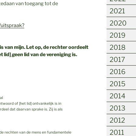
gedaan van toegang tot de
2021
2020
/uitspraak?
2019
2018
is van mijn. Let op, de rechter oordeelt
t lid]
geen
lid van de vereniging is.
2017
2016
2015
2014
al
oord of [het lid] ontvankelijk is in
2013
deel dat daarvan sprake is. Zij is als
2012
2011
 de rechten van de mens en fundamentele