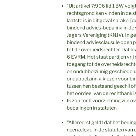
“Uit artikel 7:906 lid 1 BW vol
rechtsgrond kan vinden in de s
laatste is in dit geval sprake: 
bindend advies-bepaling in de 
Jagers Vereniging (KNJV). In g
bindend adviesclausule doen pa
tot de overheidsrechter. Dat lev
6 EVRM. Het staat partijen vrij
toegang tot de overheidsrechte
en ondubbelzinnig geschieden. Ve
ondubbelzinnig kiezen voor bin
tussen hen bestaand geschil of
het oordeel van de rechtbank is 
Ik zou toch voorzichting zijn o
bepalingen in statuten.
“Allereerst geldt dat het bedin
neergelegd in de statuten van d