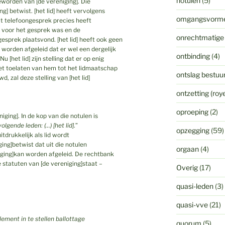
notulen
(5)
eworden van [de vereniging]. Die
g] betwist. [het lid] heeft vervolgens
omgangsvorm
t telefoongesprek precies heeft
 voor het gesprek was en de
onrechtmatige
prek plaatsvond. [het lid] heeft ook geen
worden afgeleid dat er wel een dergelijk
ontbinding
(4)
[het lid] zijn stelling dat er op enig
t toelaten van hem tot het lidmaatschap
ontslag bestuur
, zal deze stelling van [het lid]
ontzetting (ro
oproeping
(2)
ging]. In de kop van die notulen is
lgende leden: (…) [het lid]
.”
opzegging
(59)
 uitdrukkelijk als lid wordt
ing]betwist dat uit die notulen
orgaan
(4)
niging]kan worden afgeleid. De rechtbank
e statuten van [de vereniging]staat –
Overig
(17)
quasi-leden
(3)
quasi-vve
(21)
lement in te stellen ballottage
quorum
(5)