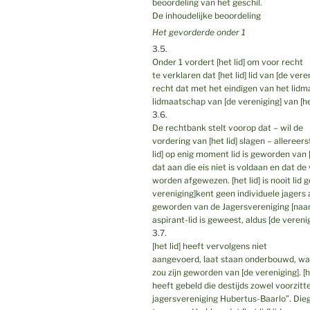
beoordeling van het geschil.
De inhoudelijke beoordeling
Het gevorderde onder 1
3.5.
Onder 1 vordert [het lid] om voor recht
te verklaren dat [het lid] lid van [de vere
recht dat met het eindigen van het lid
lidmaatschap van [de vereniging] van [het
3.6.
De rechtbank stelt voorop dat – wil de
vordering van [het lid] slagen – alleree
lid] op enig moment lid is geworden van [
dat aan die eis niet is voldaan en dat 
worden afgewezen. [het lid] is nooit lid 
vereniging]kent geen individuele jagers al
geworden van de Jagersvereniging [naam]
aspirant-lid is geweest, aldus [de verenig
3.7.
[het lid] heeft vervolgens niet
aangevoerd, laat staan onderbouwd, wann
zou zijn geworden van [de vereniging]. [he
heeft gebeld die destijds zowel voorzitt
jagersvereniging Hubertus-Baarlo”. Diege