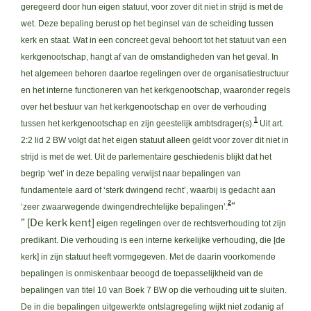
geregeerd door hun eigen statuut, voor zover dit niet in strijd is met de
wet. Deze bepaling berust op het beginsel van de scheiding tussen
kerk en staat. Wat in een concreet geval behoort tot het statuut van een
kerkgenootschap, hangt af van de omstandigheden van het geval. In
het algemeen behoren daartoe regelingen over de organisatiestructuur
en het interne functioneren van het kerkgenootschap, waaronder regels
over het bestuur van het kerkgenootschap en over de verhouding
1
tussen het kerkgenootschap en zijn geestelijk ambtsdrager(s).
Uit art.
2:2 lid 2 BW volgt dat het eigen statuut alleen geldt voor zover dit niet in
strijd is met de wet. Uit de parlementaire geschiedenis blijkt dat het
begrip ‘wet’ in deze bepaling verwijst naar bepalingen van
fundamentele aard of ‘sterk dwingend recht’, waarbij is gedacht aan
2
“
‘zeer zwaarwegende dwingendrechtelijke bepalingen’.
” [De kerk kent]
eigen regelingen over de rechtsverhouding tot zijn
predikant. Die verhouding is een interne kerkelijke verhouding, die [de
kerk] in zijn statuut heeft vormgegeven. Met de daarin voorkomende
bepalingen is onmiskenbaar beoogd de toepasselijkheid van de
bepalingen van titel 10 van Boek 7 BW op die verhouding uit te sluiten.
De in die bepalingen uitgewerkte ontslagregeling wijkt niet zodanig af