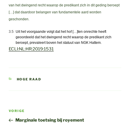
van het dwingend recht waarop de predikant zich in dit geding beroept
[…] dat daardoor belangen van fundamentele aard worden
geschonden.
3.5
Uit het voorgaande volgt dat het hof […]ten onrechte heeft
geoordeeld dat het dwingend recht waarop de predikant zich
beroept, prevaleert boven het statuut van NGK Hattem.
ECLI:NL:HR:2019:1531
CATEGORIEËN
HOGE RAAD
Bericht
Vorig
VORIGE
navigatie
bericht
Marginale toetsing bij royement