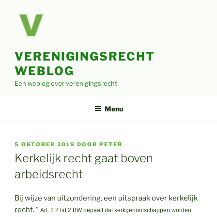
Ga
naar
de
inhoud
VERENIGINGSRECHT
WEBLOG
Een weblog over verenigingsrecht
Menu
GEPLAATST
5 OKTOBER 2019
DOOR
PETER
OP
Kerkelijk recht gaat boven
arbeidsrecht
Bij wijze van uitzondering, een uitspraak over kerkelijk
recht. ”
Art. 2:2 lid 2 BW bepaalt dat kerkgenootschappen worden