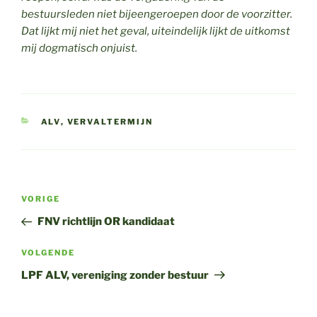
bestuursleden niet bijeengeroepen door de voorzitter.
Dat lijkt mij niet het geval, uiteindelijk lijkt de uitkomst
mij dogmatisch onjuist.
CATEGORIEËN
ALV
,
VERVALTERMIJN
Bericht
Vorig
VORIGE
navigatie
bericht
FNV richtlijn OR kandidaat
Volgend
VOLGENDE
bericht
LPF ALV, vereniging zonder bestuur