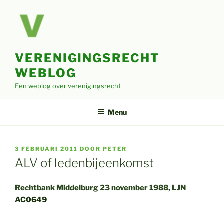
Ga
naar
de
inhoud
VERENIGINGSRECHT
WEBLOG
Een weblog over verenigingsrecht
Menu
GEPLAATST
3 FEBRUARI 2011
DOOR
PETER
OP
ALV of ledenbijeenkomst
Rechtbank Middelburg 23 november 1988, LJN
AC0649